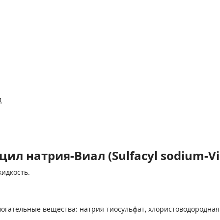
д
л натрия-Виал (Sulfacyl sodium-Vi
жидкость.
могательные вещества: натрия тиосульфат, хлористоводородная 