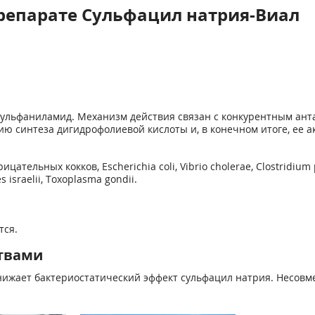
репарате Сульфацил натрия-Виал
сульфаниламид. Механизм действия связан с конкурентным ант
ю синтеза дигидрофолиевой кислоты и, в конечном итоге, ее а
льных кокков, Escherichia coli, Vibrio cholerae, Clostridium pe
s israelii, Toxoplasma gondii.
тся.
твами
ижает бактериостатический эффект сульфацил натрия. Несовме