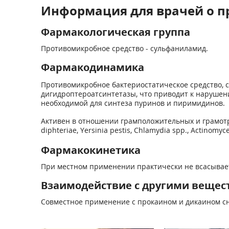
Информация для врачей о п
Фармакологическая группа
Противомикробное средство - сульфаниламид.
Фармакодинамика
Противомикробное бактериостатическое средство, 
дигидроптероатсинтетазы, что приводит к нарушени
необходимой для синтеза пуринов и пиримидинов.
Активен в отношении грамположительных и грамотрицате
diphteriae, Yersinia pestis, Chlamydia spp., Actinomyce
Фармакокинетика
При местном применении практически не всасывае
Взаимодействие с другими вещес
Совместное применение с прокаином и дикаином сн