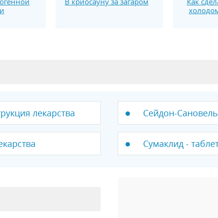
огенной
В криосауну за загаром
Как сдел
и
холодо
трукция лекарства
Сейдон-Сановель 
екарства
Сумаклид - табле