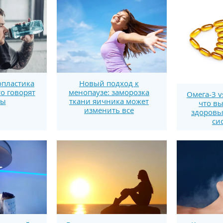
пластика
Новый подход к
то говорят
менопаузе: заморозка
Омега-3 v
ты
ткани яичника может
что вы
изменить все
здоровь
си