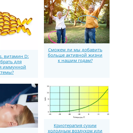
Сможем ли мы добавить
больше активной жизни
s. витамин D:
к нашим годам?
брать для
я иммунной
стемы?
Криотерапия сухим
холодным воздухом или