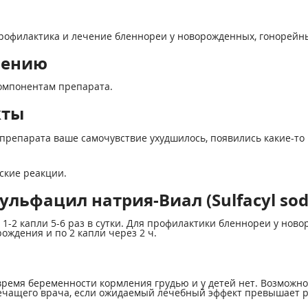
профилактика и лечение бленнореи у новорожденных, гонорейны
нению
омпонентам препарата.
кты
препарата ваше самочувствие ухудшилось, появились какие-то 
еские реакции.
льфацил натрия-Виал (Sulfacyl sod
2 капли 5-6 раз в сутки. Для профилактики бленнореи у новор
ждения и по 2 капли через 2 ч.
ремя беременности кормления грудью и у детей нет. Возможн
чащего врача, если ожидаемый лечебный эффект превышает р