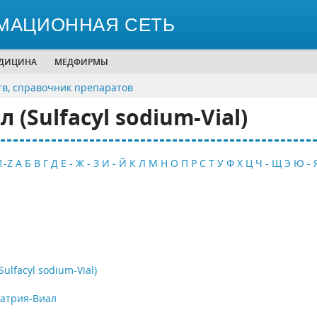
МАЦИОННАЯ СЕТЬ
ЕДИЦИНА
МЕДФИРМЫ
тв, справочник препаратов
(Sulfacyl sodium-Vial)
1-Z
А
Б
В
Г
Д
Е - Ж - З
И - Й
К
Л
М
Н
О
П
Р
С
Т
У
Ф
Х
Ц
Ч - Щ
Э
Ю - 
lfacyl sodium-Vial)
атрия-Виал