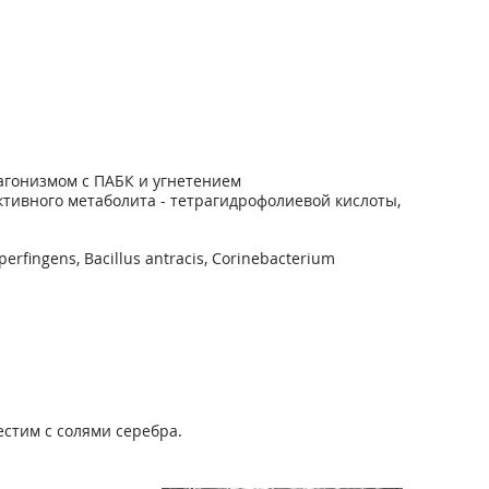
агонизмом с ПАБК и угнетением
ктивного метаболита - тетрагидрофолиевой кислоты,
rfingens, Bacillus antracis, Corinebacterium
стим с солями серебра.