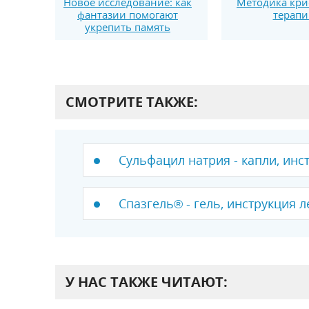
Новое исследование: как
Методика кри
фантазии помогают
терапи
укрепить память
СМОТРИТЕ ТАКЖЕ:
Сульфацил натрия - капли, инс
Спазгель® - гель, инструкция л
У НАС ТАКЖЕ ЧИТАЮТ: