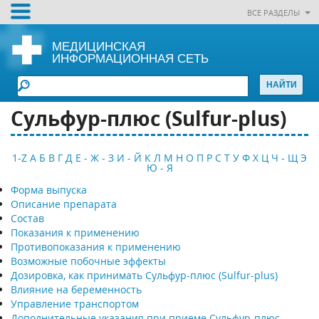
ВСЕ РАЗДЕЛЫ
МЕДИЦИНСКАЯ
ИНФОРМАЦИОННАЯ СЕТЬ
Сульфур-плюс (Sulfur-plus)
1-Z
А
Б
В
Г
Д
Е - Ж - З
И - Й
К
Л
М
Н
О
П
Р
С
Т
У
Ф
Х
Ц
Ч - Щ
Э
Ю - Я
Форма выпуска
Описание препарата
Состав
Показания к применению
Противопоказания к применению
Возможные побочные эффекты
Дозировка, как принимать Сульфур-плюс (Sulfur-plus)
Влияние на беременность
Управление транспортом
Дополнительные указания при приеме Сульфур-плюс