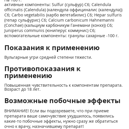
активные компоненты: Sulfur (сульфур) С6; Calendula
officinalis (Calendula) (календула оффициналис (календула))
С6; Carbo vegetabilis (карбо вегетабилис) С6; Hepar sulfuris
(гепар сульфурис) С6; Calcium carbonicum Hahnemanni
(Conchae) (кальциум карбоникум Ганемани (конхэ)) С6;
Juniperus communis (юниперус коммунис) С6;
вспомогательные компоненты: гранулы сахарные -100 г.
Показания к применению
Вульгарные угри средней степени тяжести.
Противопоказания к
применению
Повышенная чувствительность к компонентам препарата.
Возраст до 18 лет.
Возможные побочные эффекты
ВНИМАНИЕ! Если вы подозреваете, что при приеме
препарата ваше самочувствие ухудшилось, появились
какие-то побочные эффекты, нужно сразу же обратиться
очно к врачу, назначившему препарат!