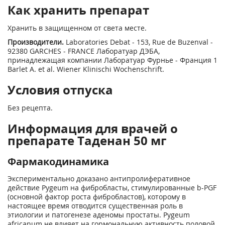
Как хранить препарат
Хранить в защищенном от света месте.
Производители.
Laboratories Debat - 153, Rue de Buzenval -
92380 GARCHES - FRANCE Лаборатуар ДЭБА,
принадлежащая компании Лаборатуар Фурнье - Франция 1
Barlet A. et al. Wiener Klinischi Wochenschrift.
Условия отпуска
Без рецепта.
Информация для врачей о
препарате Таденан 50 мг
Фармакодинамика
Экспериментально доказано антипролиферативное
действие Pygeum на фибробласты, стимулированные b-PGF
(основной фактор роста фибробластов), которому в
настоящее время отводится существенная роль в
этиологии и патогенезе аденомы простаты. Pygeum
africanum не влияет на гормональную активность половой