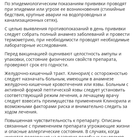
По эпидемиологическим показаниям прививки проводят
при эпидемии или угрозе ее возникновения (стихийные
бедствия, крупные аварии на водопроводных и
канализационных сетях).
С целью выявления противопоказаний в день прививки
следует собрать полный анамнез заболеваний и провести
термометрию, при необходимости проводят необходимые
лабораторные исследования.
Перед вакцинацией оценивают целостность ампулы и
упаковки, состояние физических свойств препарата,
проверяют срок его годности.
Желудочно-кишечный тракт. Клинорил( с осторожностью
следует назначать больным, имеющим в анамнезе
желудочно-кишечные кровотечения или язвы. Больным с
активной формой пептической язвы следует установить
соответствующий режим лечения, а лечащему врачу
следует взвесить преимущества применения Клинорила и
возможными факторами риска и внимательно следить за
ходом лечения.
Повышенная чувствительность к препарату. Описаны
связанные с применением препарата угрожающие жизни
и опасные аллергические состояния. В случаях, когда
имеются подозрения на развитие подобных синдромов,