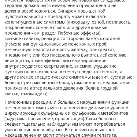
терапия должна быть немедленно прекращена и не
должна возобновляться. Синдром повышенной
чувствительности к препарату может включать
конституционные симптомы (лихорадку, озноб, потливость,
покраснение), кожные (сыпь или другие кожные
проявления - см. раздел Побочные эффекты),
конъюнктивиты, реакции со стороны важных органов
(изменения функциональных печеночных проб,
печеночную недостаточность, желтуху, панкреатит,
пневмонит с или без плеврального выпота), лейкопению,
лейкоцитоз, эозинофилию, диссеминированное
внутрисосудистое свертывание, анемию, ухудшение
функции почек, включая почечную недостаточность, и
другие менее специфические симптомы (аденит, суставные
боли, артрит, мышечные боли, утомляемость, недомогание,
понижение артериального давления, боли в грудной
клетке, тахикардию).
Печеночные реакции. У больных с нарушениями функции
печени может иметь место изменение динамики уровней
циркулирующих сульфидных и сульфоновых метаболитов
(задержка, повышение, пролонгация).Таких больных
следует тщательно наблюдать; им может потребоваться
уменьшение дневной дозы. В течении первых трех
месяцев лечения могут отмечаться случаи гепатита,