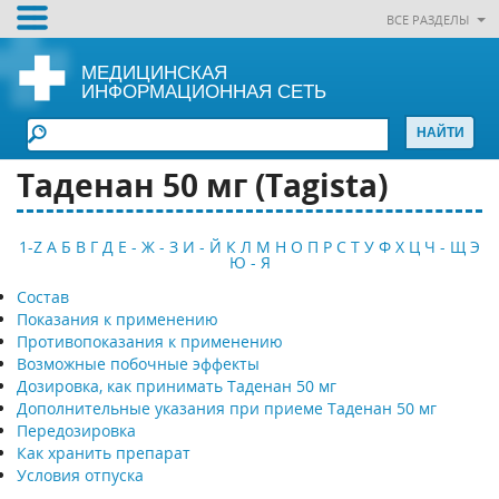
ВСЕ РАЗДЕЛЫ
МЕДИЦИНСКАЯ
ИНФОРМАЦИОННАЯ СЕТЬ
Таденан 50 мг (Tagista)
1-Z
А
Б
В
Г
Д
Е - Ж - З
И - Й
К
Л
М
Н
О
П
Р
С
Т
У
Ф
Х
Ц
Ч - Щ
Э
Ю - Я
Состав
Показания к применению
Противопоказания к применению
Возможные побочные эффекты
Дозировка, как принимать Таденан 50 мг
Дополнительные указания при приеме Таденан 50 мг
Передозировка
Как хранить препарат
Условия отпуска