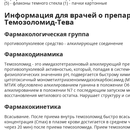
(5) - флаконы темного стекла (1) - пачки картонные
Информация для врачей о препа
Темозоломид-Тева
Фармакологическая группа
противоопухолевое средство - алкилирующее соединение
Фармакодинамика
Темозоломид - это имидазотетразиновый алкилирующий пр
противоопухолевой активностью, который, попадая в систем
физиологических значениях pH, подвергается быстрому хи
цитотоксичный монометилтриазеноимидазолкарбоксамид (МТ
МТИК обусловлено алкилированием гуанина в положении О
6
алкилированием в положении N
7
с последующим запуском м
восстановления метилового остатка. Нарушает структуру и с
Фармакокинетика
Всасывание. После приема внутрь темозоломид быстро всас
концентрация (С
mах
) в плазме крови достигается в среднем ч
через 20 мин) после приема темозоломида. Прием темозоло