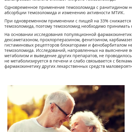
Одновременное применение темозоломида с ранитидином н
абсорбции темозоломида и изменению активности МТИК.
При одновременном применении с пищей на 33% снижается
темозоломида, поэтому темозоломид необходимо принимать 
На основании исследования популяционной фармакокинети
дексаметазоном, прохлорперазином, фенитоином, карбамазе
гистаминовых рецепторов блокаторами и фенобарбиталом н
темозоломида. Исследований, направленных на выяснение в
метаболизм и выведение других препаратов, не проводилось.
не метаболизируется в печени и слабо связывается с белками
фармакокинетику других лекарственных средств маловероятн