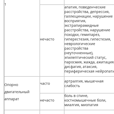
1
апатия, поведенческие
расстройства, депрессия,
галлюцинации, нарушение
восприятия,
экстрапирамидные
расстройства, нарушение
походки, гемипарез,
нечасто
гиперестезия, гипестезия,
неврологические
расстройства
(неуточненные),
эпилептический статус,
паросмия, жажда, ажитация
дисфагия, атаксия,
периферическая нейропат
артралгия, мышечная
часто
Опорно
слабость
двигательный
боль в спине,
аппарат
нечасто
костномышечные боли,
миалгия, миопатия