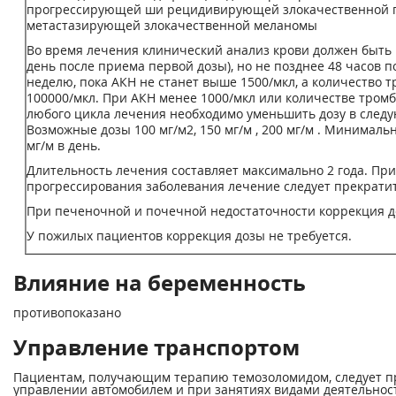
прогрессирующей ши рецидивирующей злокачественной 
метастазирующей злокачественной меланомы
Во время лечения клинический анализ крови должен быть 
день после приема первой дозы), но не позднее 48 часов пос
неделю, пока АКН не станет выше 1500/мкл, а количество 
100000/мкл. При АКН менее 1000/мкл или количестве тромб
любого цикла лечения необходимо уменьшить дозу в следу
Возможные дозы 100 мг/м
2
, 150 мг/м , 200 мг/м . Минимал
мг/м в день.
Длительность лечения составляет максимально 2 года. Пр
прогрессирования заболевания лечение следует прекратит
При печеночной и почечной недостаточности коррекция до
У пожилых пациентов коррекция дозы не требуется.
Влияние на беременность
противопоказано
Управление транспортом
Пациентам, получающим терапию темозоломидом, следует п
управлении автомобилем и при занятиях видами деятельно