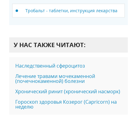
Тробальт - таблетки, инструкция лекарства
У НАС ТАКЖЕ ЧИТАЮТ:
Наследственный сфероцитоз
Лечение травами мoчeкaмeнной
(пoчeчнoкaмeнной) бoлeзни
Хронический ринит (хронический насморк)
Гороскоп здоровья Козерог (Capricorn) на
неделю