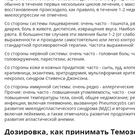
обычно в течение первых нескольких циклов лечения, с макс
восстановление происходило, как правило, в течение 1-2 не
миелосупрессии не отмечено.
Со стороны системы пищеварения: очень часто - тошнота, рво
диарея, боль в животе, диспепсия, извращение вкуса. Наибо
рвота. В большинстве случаев эти явления были 1-2 (от слаб
выраженности и проходили самостоятельно или легко конт
стандартной противорвотной терапии. Частота выраженной 
Со стороны нервной системы: очень часто - головная боль; ча
головокружение, парестезии, астения.
Со стороны кожи и кожных придатков: часто - сыпь, зуд, алоп
крапивница, экзантема, эритродермия, мультиформная эрит
некролиз, синдром Стивенса-Джонсона.
Со стороны иммунной системы: очень редко - аллергические
Прочие: очень часто - повышенная утомляемость; часто - сн
повышение температуры тела, озноб, общее недомогание; ре
инфекции, включая пневмонию, вызванную Pneumocystis carin
развитие миелодиспластического синдрома (МДС) и вторичн
включая лейкемию, а также отмечалось развитие продолжит
развития апластической анемии.
Дозировка, как принимать Темо