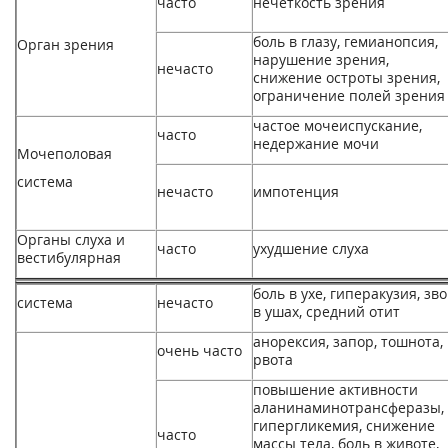
часто
нечеткость зрения
боль в глазу, гемианопсия,
Орган зрения
нарушение зрения,
нечасто
снижение остроты зрения,
ограничение полей зрения
частое мочеиспускание,
часто
недержание мочи
Мочеполовая
система
нечасто
импотенция
Органы слуха и
часто
ухудшение слуха
вестибулярная
боль в ухе, гиперакузия, зв
система
нечасто
в ушах, средний отит
анорексия, запор, тошнота,
очень часто
рвота
повышение активности
аланинаминотрансферазы,
гипергликемия, снижение
часто
массы тела, боль в животе,