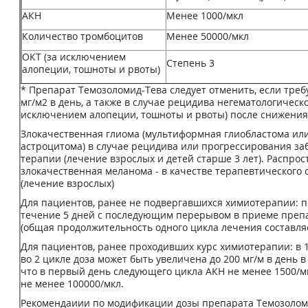
АКН
Менее 1000/мкл
Количество тромбоцитов
Менее 50000/мкл
ОКТ (за исключением
Степень 3
алопеции, тошноты и рвоты)
* Препарат Темозоломид-Тева следует отменить, если треб
мг/м2 в день, а также в случае рецидива негематологическо
исключением алопеции, тошноты и рвоты) после снижения
Злокачественная глиома (мультиформная глиобластома ил
астроцитома) в случае рецидива или прогрессирования за
терапии (лечение взрослых и детей старше 3 лет). Распр
злокачественная меланома - в качестве терапевтического 
(лечение взрослых)
Для пациентов, ранее не подвергавшихся химиотерапии: по
течение 5 дней с последующим перерывом в приеме препа
(общая продолжительность одного цикла лечения составляе
Для пациентов, ранее проходивших курс химиотерапии: в 1 
во 2 цикле доза может быть увеличена до 200 мг/м в день в
что в первый день следующего цикла АКН не менее 1500/м
не менее 100000/мкл.
Рекомендаиии по модификации дозы препарата Темозолом