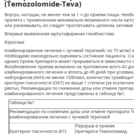
(Temozolomide-Teva)
Внутрь, натощак, не менее чем за 1 ч до приема пищи. Необ
принята с применением минимально возможного числа капсу
или разжевывать, их следует проглатывать целиком, запивая
Впервые выявленная мулътиформная глиобластома
Взрослые
Комбинированное лечение с лучевой терапией: по 75 мг/м
2
е
Необходимо еженедельно оценивать состояние пациента. Сн
однако прием препарата может прерываться в зависимости 
Возобновление приема возможно на протяжении всего 42-дн
комбинированного лечения и вплоть до 49 дней при условии
нейтрофилов (АКН) не менее 1500/мкл, количество тромбоцит
критерии токсичности (ОКТ) не выше 1 степени (за исключе
рвоты). Рекомендации по снижению дозы или отмене препар
комбинированного лечения представлены в таблице №1.
Таблица №1
Рекомендации по снижению дозы или отмене препарата Т
комбинированном лечении с лучевой терапией
Перерыв в приеме
Критерии токсичности (КТ)
препарата Темозоломид-