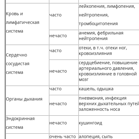
лейкопения, лимфопения,
Кровь и
часто
нейтропения,
лимфатическая
тромбоцитопения
система
анемия, фебрильная
нечасто
нейтропения
отеки, в т.ч. отеки ног,
часто
кровоизлияния
Сердечно
сердцебиение, повышение
сосудистая
артериального давления,
нечасто
система
кровоизлияние в головной
мозг
часто
кашель, одышка
пневмония, инфекция
Органы дыхания
нечасто
верхних дыхательных путей
заложенность носа
Эндокринная
нечасто
кушингоид
система
очень часто
алопеция, сыпь