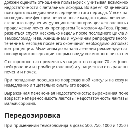
должен оценить отношение польза/риск, учитывая возможно
недостаточности с летальным исходом. Во время 42-дневног
повторить исследование в середине этого периода. У всех 
исследование функции печени после каждого цикла лечения.
степенью нарушения функции печени врач должен оценить 
продолжении лечения препаратом Темозоломид-Тева. Проявл
развиться спустя несколько недель после последнего цикла
Темозоломид-Тева. Женщинам и мужчинам репродуктивного в
течение 6 месяцев после его окончания необходимо исполь
контрацепции. Мужчинам до начала лечения рекомендуется 
поводу криоконсервации спермы ввиду возможного риска не
С осторожностью применять у пациентов старше 70 лет (пов
нейтропении и тромбоцитопении) и у пациентов с выраже
печени и почек.
При попадании порошка из поврежденной капсулы на кожу и
немедленно и тщательно смыть его водой.
Выраженная печеночная недостаточность; выраженная поче
возраст; непереносимость лактозы; недостаточность лактазы
мальабсорбция.
Передозировка
При применении темозоломида в дозах 500, 750, 1000 и 1250 