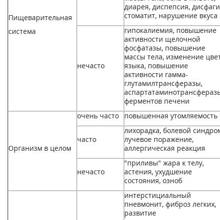
диарея, диспепсия, дисфаги
стоматит, нарушение вкуса
Пищеварительная
гипокалиемия, повышение
система
активности щелочной
фосфатазы, повышение
массы тела, изменение цве
нечасто
языка, повышение
активности гамма-
глутамилтрансферазы,
аспартатаминотрансферазы
ферментов печени
очень часто
повышенная утомляемость
лихорадка, болевой синдро
часто
лучевое поражение,
Организм в целом
аллергическая реакция
"приливы" жара к телу,
нечасто
астения, ухудшение
состояния, озноб
интерстициальный
пневмонит, фиброз легких,
развитие