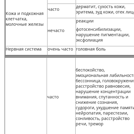
дерматит, сухость кожи,
часто
эритема, зуд кожи, отек лиц
Кожа и подкожная
клетчатка,
реакции
молочные железы
фотосенсибилизации,
нечасто
нарушение пигментации,
эксфолиация
Нервная система
очень часто
головная боль
беспокойство,
эмоциональная лабильност
бессонница, головокружени
расстройство равновесия,
нарушение концентрации
часто
внимания, спутанность и
снижение сознания,
судороги, ухудшение памяти
нейропатия, парестезии,
сонливость, расстройство
речи, тремор