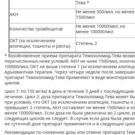
Тева *
Не менее 500/мкл, но менее
АКН
1500/мкл
Не менее 10000/мкл, но
Количество тромбоцитов
менее 100000/мкл
ОКТ (за исключением
Степень 2
алопеции, тошноты и рвоты)
* Возобновление приема препарата Темозоломид-Тева возм
перечисленных ниже условий: АКН не ниже 1500/мкл, количе
100000/мкл, ОКТ не выше степени 1 (за исключением алопеци
Адъювантная терапия. Через четыре недели после заверше
препарат Темозоломид-Тева применяют в виде монотерапии
циклов.
Цикл 7: по 150 мг/м
2
в день в течение 5 дней с последующим
лечении. Цикл 2: доза препарата Темозоломид-Тева может бы
при условии, что ОКТ (за исключением алопеции, тошноты и 
превышает 2 степень, АКН составляет не менее 1500/мкл и к
менее 100000/мкл. Если доза не была увеличена во 2 цикле, 
следующих циклов не следует. В случае если доза была увелич
же суточной дозе препарат применяется и в следующих цикла
Рекомендации по снижению дозы или отмене препарата Тем