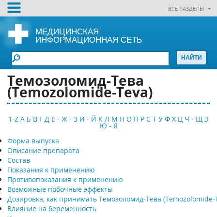
ВСЕ РАЗДЕЛЫ
МЕДИЦИНСКАЯ
ИНФОРМАЦИОННАЯ СЕТЬ
Темозоломид-Тева
(Temozolomide-Teva)
1-Z
А
Б
В
Г
Д
Е - Ж - З
И - Й
К
Л
М
Н
О
П
Р
С
Т
У
Ф
Х
Ц
Ч - Щ
Э
Ю - Я
Форма выпуска
Описание препарата
Состав
Показания к применению
Противопоказания к применению
Возможные побочные эффекты
Дозировка, как принимать Темозоломид-Тева (Temozolomide-
Влияние на беременность