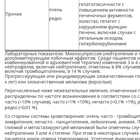
гепатотоксичности с
очень
повышением активности
Прочие
печеночных ферментов,
редко
холестаз, гепатит с
нарушением функции
печени, включая случаи с
летальным исходом,
гипербилирубинемия
Лабораторные показатели. Миелосупрессия (нейтропения и 
дозолимитирующим побочным эффектом. Среди пациентов об
комбинированной и адъювантной терапии) изменения 3 и 4 
нейтрофилов, включая нейтропению, отмечены в 8% случаев,
включая тромбоцитопению, в 14 % случаев.
Прогрессирующая или рецидивирующая злокачественная глио
х лет) или злокачественная меланома (взрослые)
Перечисленные ниже нежелательные явления, отмеченные п
распределены по частоте возникновения в соответствии со 
часто (>10% случаев), часто (>1% <10%), нечасто (>0,1% <1%), 
редко (<0,01 %).
Со стороны системы кроветворения: очень часто - тромбоци
лимфопения; нечасто - панцитопения, лейкопения, анемия. 
глиомой и метастазируюгцей меланомой были отмечены слу
нейтропении 3 или 4 степени. При этом в некоторых случаях
пациента или/и отмена темозоломида. Угнетение функции ко