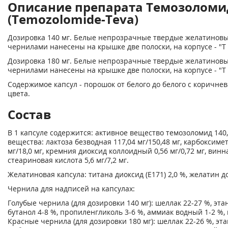
Описание препарата Темозоломи
(Temozolomide-Teva)
Дозировка 140 мг. Белые непрозрачные твердые желатиновы
чернилами нанесены на крышке две полоски, на корпусе - "Т
Дозировка 180 мг. Белые непрозрачные твердые желатиновы
чернилами нанесены на крышке две полоски, на корпусе - "Т
Содержимое капсул - порошок от белого до белого с коричн
цвета.
Состав
В 1 капсуле содержится: активное вещество темозоломид 140,
вещества: лактоза безводная 117,04 мг/150,48 мг, карбоксиме
мг/18,0 мг, кремния диоксид коллоидный 0,56 мг/0,72 мг, винная
стеариновая кислота 5,6 мг/7,2 мг.
Желатиновая капсула: титана диоксид (Е171) 2,0 %, желатин д
Чернила для надписей на капсулах:
Голубые чернила (для дозировки 140 мг): шеллак 22-27 %, этан
бутанол 4-8 %, пропиленгликоль 3-6 %, аммиак водный 1-2 %, 
Красные чернила (для дозировки 180 мг): шеллак 22-26 %, эта