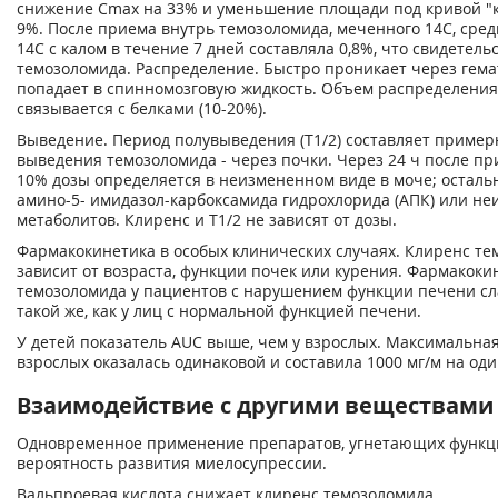
снижение Сmах на 33% и уменьшение площади под кривой "к
9%. После приема внутрь темозоломида, меченного
14
С, сре
14
С с калом в течение 7 дней составляла 0,8%, что свидетел
темозоломида. Распределение. Быстро проникает через гем
попадает в спинномозговую жидкость. Объем распределения 
связывается с белками (10-20%).
Выведение. Период полувыведения (Т1/2) составляет примерн
выведения темозоломида - через почки. Через 24 ч после пр
10% дозы определяется в неизмененном виде в моче; остальн
амино-5- имидазол-карбоксамида гидрохлорида (АПК) или 
метаболитов. Клиренс и Т1/2 не зависят от дозы.
Фармакокинетика в особых клинических случаях. Клиренс те
зависит от возраста, функции почек или курения. Фармакок
темозоломида у пациентов с нарушением функции печени сл
такой же, как у лиц с нормальной функцией печени.
У детей показатель AUC выше, чем у взрослых. Максимальная
взрослых оказалась одинаковой и составила 1000 мг/м на од
Взаимодействие с другими веществами
Одновременное применение препаратов, угнетающих функци
вероятность развития миелосупрессии.
Вальпроевая кислота снижает клиренс темозоломида.