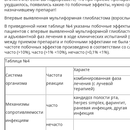
ухудшилось, появились какие-то побочные эффекты, нужно ср
назначившему препарат!
Впервые выявленная мультиформная глиобластома (взрослы
В приведенной ниже таблице №4 указаны побочные эффекты
пациентов с впервые выявленной мультиформной глиобласт
и адъювантной фаз лечения в ходе клинических испытаний 
между приемом препарата и побочными эффектами не была у
частоте побочных эффектов произведено в соответствии со 
часто (>10%), часто (>1% <10%), нечасто (>0,1% <1%).
Таблица №4
Характе
Система
Частота
комбинированная фаза
организма
реакции
лечения (с лучевой
терапией)
кандидоз полости рта,
herpes simplex, фарингит,
Механизмы
часто
раневая инфекция, другая
сопротивляемости
инфекция
инфекциям
нечасто