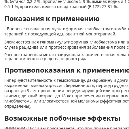
%, бутанол 0,2-2 %, пропиленгликоль 5-9 %, аммиак водный 1-2
0,5-1 %, краситель железа оксид красный (Е 172) 27-31 %.
Показания к применению
- Впервые выявленная мультиформная глиобластома: комбин
терапией с последующей адъювантной монотерапией.
Злокачественная глиома (мультиформная глиобластома или а
случае рецидива или прогрессирования заболевания после 
Распространенная метастазирующая злокачественная мелано
терапевтического средства первого ряда.
Противопоказания к применени
Гиперчувствительность к темозоломиду, дакарбазину и друг
выраженная миелосупрессия, беременность, период грудного
возраст до 3 лет при лечении рецидивирующей или прогре
глиомы; детский возраст до 18 лет при лечении впервые в
глиобластомы или злокачественной меланомы (эффективност
определены).
Возможные побочные эффекты
ВНИМАНИЕ! Если вы подозреваете, что при приеме препарат