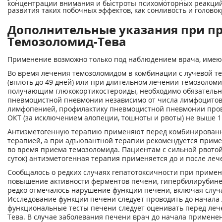
концентрации внимания и быстроты психомоторных реакций,
развития таких побочных эффектов, как сонливость и голово
Дополнительные указания при п
Темозоломид-Тева
Применение возможно только под наблюдением врача, имею
Во время лечения темозоломидом в комбинации с лучевой т
(вплоть до 49 дней) или при длительном лечении темозоломи
получающим глюкокортикостероиды, необходимо обязательн
пневмоцистной пневмонии независимо от числа лимфоцитов
лимфопенией, профилактику пневмоцистной пневмонии пров
ОКТ (за исключением алопеции, тошноты и рвоты) не выше 1
Антиэметогенную терапию применяют перед комбинированн
терапией, а при адъювантной терапии рекомендуется приме
во время приема темозоломида. Пациентам с сильной рвотой
суток) антиэметогенная терапия применяется до и после ле
Сообщалось о редких случаях гепатотоксичности при приме
повышение активности ферментов печени, гипербилирубинем
редко отмечалось нарушение функции печени, включая случ
Исследование функции печени следует проводить до начала
функциональные тесты печени следует оценивать перед ле
Тева. В случае заболевания печени врач до начала примен