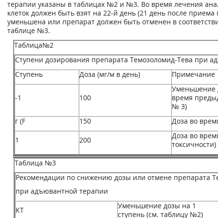
терапии указаны в таблицах №2 и №3. Во время лечения ана
клеток должен быть взят на 22-й день (21 день после приема
уменьшена или препарат должен быть отменен в соответстви
таблице №3.
Таблица№2
Ступени дозирования препарата Темозоломид-Тева при а
Ступень
Доза (мг/м в день)
Примечание
Уменьшение д
-1
100
время предыд
№ 3)
г (F
150
Доза во врем
Доза во врем
1
200
токсичности)
Таблица №3
Рекомендации по снижению дозы или отмене препарата Т
при адъювантной терапии
Уменьшение дозы на 1
КТ
ступень (см. таблицу №2)