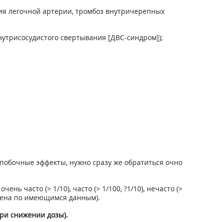
лия легочной артерии, тромбоз внутричерепных
утрисосудистого свертывания [ДВС-синдром]);
побочные эффекты, нужно сразу же обратиться очно
 часто (> 1/10), часто (> 1/100, ?1/10), нечасто (>
новлена по имеющимся данным).
при снижении дозы).