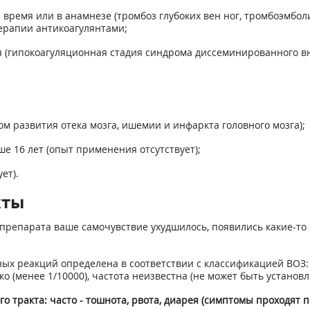
время или в анамнезе (тромбоз глубоких вен ног, тромбоэмбо
ерапии антикоагулянтами;
я (гипокоагуляционная стадия синдрома диссеминированного вн
ом развития отека мозга, ишемии и инфаркта головного мозга);
е 16 лет (опыт применения отсутствует);
ет).
кты
препарата ваше самочувствие ухудшилось, появились какие-то 
реакций определена в соответствии с классификацией ВОЗ: очень
ь редко (менее 1/10000), частота неизвестна (не может быть уста
 тракта: часто - тошнота, рвота, диарея (симптомы проходят 