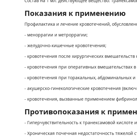
Состав на 1 мл: действующее вещество: транексамова
Показания к применению
Профилактика и лечение кровотечений, обусловленн
- меноррагии и метроррагии;
- желудочно-кишечные кровотечения;
- кровотечения после хирургических вмешательств
- кровотечения при оперативных вмешательствах в п
- кровотечения при торакальных, абдоминальных и 
- акушерско-гинекологические кровотечения (вклю
- кровотечения, вызванные применением фибринол
Противопоказания к приме
- Гиперчувствительность к транексамовой кислоте 
- Хроническая почечная недостаточность тяжелой с