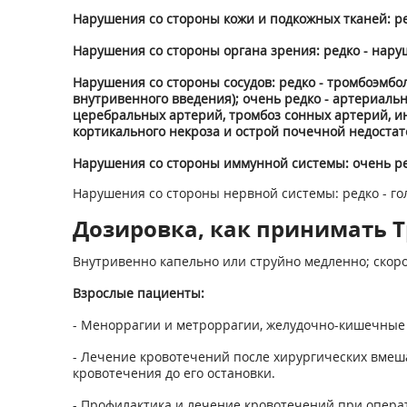
Нарушения со стороны кожи и подкожных тканей: ред
Нарушения со стороны органа зрения: редко - наруш
Нарушения со стороны сосудов: редко - тромбоэмб
внутривенного введения); очень редко - артериаль
церебральных артерий, тромбоз сонных артерий, ин
кортикального некроза и острой почечной недостат
Нарушения со стороны иммунной системы: очень ред
Нарушения со стороны нервной системы: редко - го
Дозировка, как принимать 
Внутривенно капельно или струйно медленно; скорос
Взрослые пациенты:
- Меноррагии и метроррагии, желудочно-кишечные кр
- Лечение кровотечений после хирургических вмеша
кровотечения до его остановки.
- Профилактика и лечение кровотечений при операти