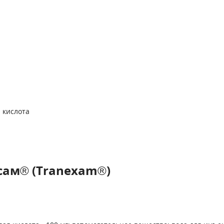
 кислота
сам® (Tranexam®)