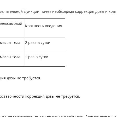
елительной функции почек необходима коррекция дозы и крат
анексамовой
Кратность введения
 массы тела
2 раза в сутки
 массы тела
1 раз в сутки
ия дозы не требуется.
статочности коррекция дозы не требуется.
ота не оказывала тератогенного воздействия. Адекватные и с