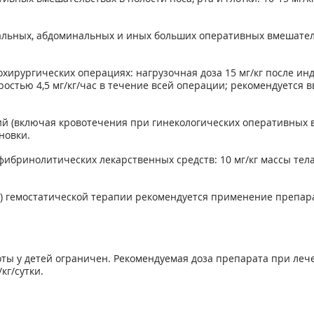
льных, абдоминальных и иных больших оперативных вмешательст
хирургических операциях: нагрузочная доза 15 мг/кг после ин
стью 4,5 мг/кг/час в течение всей операции; рекомендуется вв
й (включая кровотечения при гинекологических оперативных вм
новки.
бринолитических лекарственных средств: 10 мг/кг массы тела
ов) гемостатической терапии рекомендуется применение препар
ы у детей ограничен. Рекомендуемая доза препарата при леч
кг/сутки.