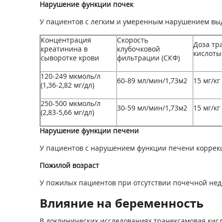
Нарушение функции почек
У пациентов с легким и умеренным нарушением выд
Концентрация
Скорость
Доза тр
креатинина в
клубочковой
кислоты
сыворотке крови
фильтрации (СКФ)
120-249 мкмоль/л
60-89 мл/мин/1,73м
2
15 мг/кг
(1,36-2,82 мг/дл)
250-500 мкмоль/л
30-59 мл/мин/1,73м
2
15 мг/кг
(2,83-5,66 мг/дл)
Нарушение функции печени
У пациентов с нарушением функции печени коррекц
Пожилой возраст
У пожилых пациентов при отсутствии почечной недо
Влияние на беременность
В доклинических исследованиях транексамовая кисл