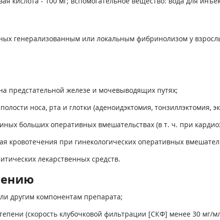
я кислота - 100 мг; вспомогательное вещество: вода для инъекц
ых генерализованным или локальным фибринолизом у взрослых 
 на предстательной железе и мочевыводящих путях;
олости носа, рта и глотки (аденоидэктомия, тонзиллэктомия, эк
иных больших оперативных вмешательствах (в т. ч. при кардио
чая кровотечения при гинекологических оперативных вмешатель
итических лекарственных средств.
нению
или другим компонентам препарата;
тепени (скорость клубочковой фильтрации [СКФ] менее 30 мг/мл