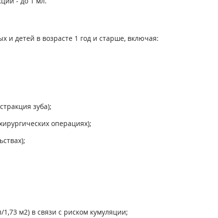
ий - до 1 мл.
и детей в возрасте 1 год и старше, включая:
стракция зуба);
хирургических операциях);
ствах);
/1,73 м
2
) в связи с риском кумуляции;