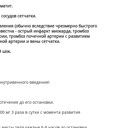
матит.
 сосудов сетчатки.
вления (обычно вследствие чрезмерно быстрого
вестна - острый инфаркт миокарда, тромбоз
ерии, тромбоз почечной артерии с развитием
ной артерии и вены сетчатки.
й шок.
 внутривенного введения!
отечения до его остановки.
0 мг 3 раза в сутки с момента развития
 массы тела каждые 6-8 часов до остановки