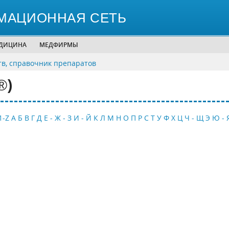
МАЦИОННАЯ СЕТЬ
ЕДИЦИНА
МЕДФИРМЫ
тв, справочник препаратов
®)
1-Z
А
Б
В
Г
Д
Е - Ж - З
И - Й
К
Л
М
Н
О
П
Р
С
Т
У
Ф
Х
Ц
Ч - Щ
Э
Ю - 