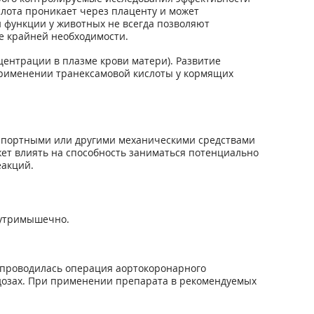
лота проникает через плаценту и может
й функции у животных не всегда позволяют
ае крайней необходимости.
центрации в плазме крови матери). Развитие
применении транексамовой кислоты у кормящих
нспортными или другими механическими средствами
жет влиять на способность заниматься потенциально
акций.
нутримышечно.
 проводилась операция аортокоронарного
 дозах. При применении препарата в рекомендуемых