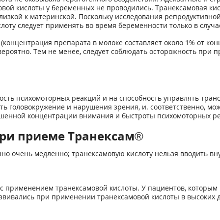
вой кислоты у беременных не проводились. Транексамовая кис
лизкой к материнской. Поскольку исследования репродуктивно
слоту следует применять во время беременности только в случ
 (концентрация препарата в молоке составляет около 1% от кон
ероятно. Тем не менее, следует соблюдать осторожность при 
рость психомоторных реакций и на способность управлять тра
ть головокружение и нарушения зрения, и. соответственно, мо
шенной концентрации внимания и быстроты психомоторных ре
ри приеме Транексам®
нно очень медленно; транексамовую кислоту нельзя вводить в
 с применением транексамовой кислоты. У пациентов, которым
развивались при применении транексамовой кислоты в высоких