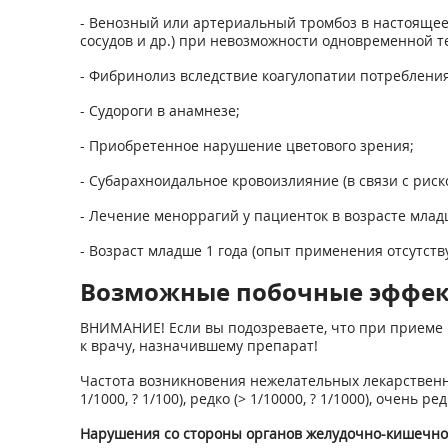
- Венозный или артериальный тромбоз в настоящее 
сосудов и др.) при невозможности одновременной т
- Фибринолиз вследствие коагулопатии потреблени
- Судороги в анамнезе;
- Приобретенное нарушение цветового зрения;
- Субарахноидальное кровоизлияние (в связи с риск
- Лечение меноррагий у пациенток в возрасте младш
- Возраст младше 1 года (опыт применения отсутству
Возможные побочные эффе
ВНИМАНИЕ! Если вы подозреваете, что при приеме 
к врачу, назначившему препарат!
Частота возникновения нежелательных лекарственных 
1/1000, ? 1/100), редко (> 1/10000, ? 1/1000), очен
Нарушения со стороны органов желудочно-кишечного