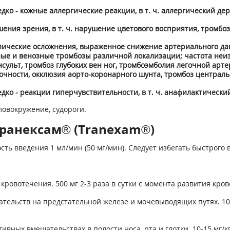
ко - кожные аллергические реакции, в т. ч. аллергический дер
ения зрения, в т. ч. нарушение цветового восприятия, тромбоз
олические осложнения, выраженное снижение артериального да
ные и венозные тромбозы различной локализации; частота неиз
сульт, тромбоз глубоких вен ног, тромбоэмболия легочной арт
очности, окклюзия аорто-коронарного шунта, тромбоз централь
ко - реакции гиперчувствительности, в т. ч. анафилактически
ловокружение, судороги.
Транексам® (Tranexam®)
ть введения 1 мл/мин (50 мг/мин). Следует избегать быстрого
овотечения. 500 мг 2-3 раза в сутки с момента развития кров
тельств на предстательной железе и мочевыводящих путях. 100
вных вмешательствах в полости носа, рта и глотки. 10-15 мг/кг