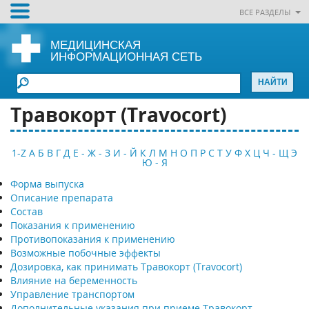
ВСЕ РАЗДЕЛЫ
МЕДИЦИНСКАЯ
ИНФОРМАЦИОННАЯ СЕТЬ
Травокорт (Travocort)
1-Z
А
Б
В
Г
Д
Е - Ж - З
И - Й
К
Л
М
Н
О
П
Р
С
Т
У
Ф
Х
Ц
Ч - Щ
Э
Ю - Я
Форма выпуска
Описание препарата
Состав
Показания к применению
Противопоказания к применению
Возможные побочные эффекты
Дозировка, как принимать Травокорт (Travocort)
Влияние на беременность
Управление транспортом
Дополнительные указания при приеме Травокорт