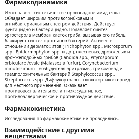
Фармакодинамика
Изоконазол - синтетическое производное имидазола.
Обладает широким противогрибковым и
антибактериальным спектром действия. Действует
фунгицидно и бактерицидно. Подавляет синтез
эргостерола мембран клеток гриба, вызывая его гибель,
блокирует синтез протеинов бактерий. Активен в
отношении дерматофитов (Trichophyton spp., Microsporum
spp., Epidermophyton spp. и др.), плесневых, дрожжевых и
дрожжеподобных грибов (Candida spp., Pityrosporum
orbiculare /ovale (Malassezia furfur), Corynebacterium
minutissimum - возбудителя эритразмы, трихомонад и
грамположительных бактерий Staphylococcus spp.,
Streptococcus spp. Дифлукортолон - глюкокортикостероид
для местного применения. Оказывает
противовоспалительное, антиэкссудативное,
противоаллергическое и противозудное действие.
Фармакокинетика
Исследования по фармакокинетике не проводились.
Взаимодействие с другими
веществами