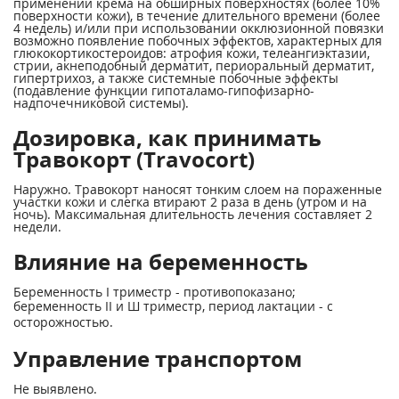
применении крема на обширных поверхностях (более 10%
поверхности кожи), в течение длительного времени (более
4 недель) и/или при использовании окклюзионной повязки
возможно появление побочных эффектов, характерных для
глюкокортикостероидов: атрофия кожи, телеангиэктазии,
стрии, акнеподобный дерматит, периоральный дерматит,
гипертрихоз, а также системные побочные эффекты
(подавление функции гипоталамо-гипофизарно-
надпочечниковой системы).
Дозировка, как принимать
Травокорт (Travocort)
Наружно. Травокорт наносят тонким слоем на пораженные
участки кожи и слегка втирают 2 раза в день (утром и на
ночь). Максимальная длительность лечения составляет 2
недели.
Влияние на беременность
Беременность I триместр - противопоказано;
беременность II и Ш триместр, период лактации - с
осторожностью.
Управление транспортом
Не выявлено.