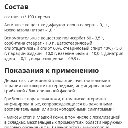
Состав
состав: в г/ 100 г крема
Активные вещества: дифлукортолона валерат - 0,1 г,
изоконазола нитрат -1,0 г
Вспомогательные вещества: полисорбат 60 - 3,5 г,
сорбитана стеарат - 1,0 г , цетостеариловый
спирт(цетиловый спирт 60%, стеариловый спирт 40%) - 5,0
г, парафин жидкий - 10,0 г, вазелин белый - 10,0 г, динатрия
эдетат - 0,1 г, вода очищенная - 69,3 г.
Показания к применению
Дерматозы сочетанной этиологии, чувствительные к
терапии глюкокортикостероидами, инфицированные
грибковой / бактериальной флорой.
Грибковые поражения кожи, в том числе вторично
инфицированные, сопровождающиеся выраженными
воспалительными или экземоподобными симптомами:
- микозы стоп и гладкой кожи, в том числе с локализацией
в складках, межпальцевых промежутках, области наружных
половых органов (в т.ч. баланопостит): микроспория,