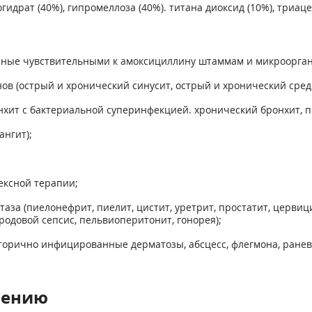
огидрат (40%), гипромеллоза (40%). титана диоксид (10%), триаце
ные чувствительными к амоксициллину штаммам и микроорган
ов (острый и хронический синусит, острый и хронический средн
нхит с бактериальной суперинфекцией. хронический бронхит, п
ангит);
лексной терапии;
аза (пиелонефрит, пиелит, цистит, уретрит, простатит, церви
родовой сепсис, пельвиоперитонит, гонорея);
 вторично инфицированные дерматозы, абсцесс, флегмона, ранев
нению