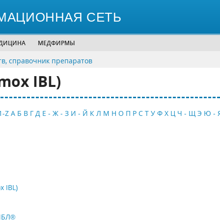
МАЦИОННАЯ СЕТЬ
ЕДИЦИНА
МЕДФИРМЫ
тв, справочник препаратов
mox IBL)
1-Z
А
Б
В
Г
Д
Е - Ж - З
И - Й
К
Л
М
Н
О
П
Р
С
Т
У
Ф
Х
Ц
Ч - Щ
Э
Ю - 
 IBL)
ИБЛ®