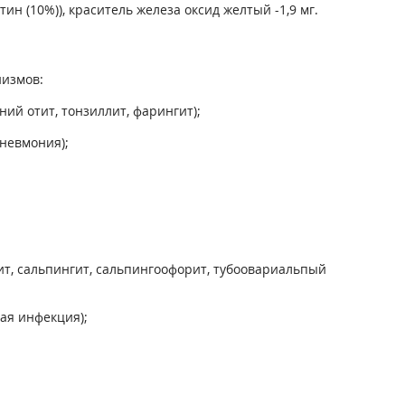
тин (10%)), краситель железа оксид желтый -1,9 мг.
измов:
ий отит, тонзиллит, фарингит);
невмония);
цит, сальпингит, сальпингоофорит, тубоовариальпый
ая инфекция);