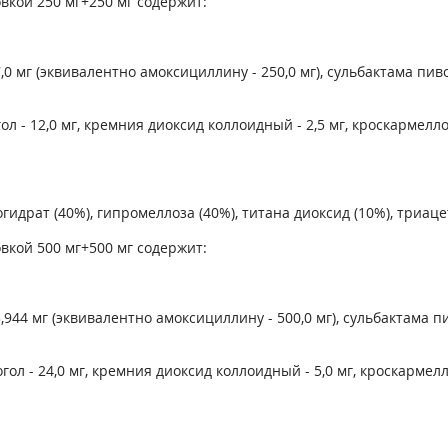
вкой 250 мг+250 мг содержит:
 мг (эквивалентно амоксициллину - 250,0 мг), сульбактама пивок
 - 12,0 мг, кремния диоксид коллоидный - 2,5 мг, кроскармеллоза
огидрат (40%), гипромеллоза (40%), титана диоксид (10%), триаце
вкой 500 мг+500 мг содержит:
44 мг (эквивалентно амоксициллину - 500,0 мг), сульбактама пи
л - 24,0 мг, кремния диоксид коллоидный - 5,0 мг, кроскармеллоз