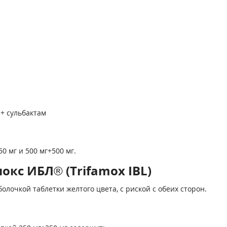
+ сульбактам
0 мг и 500 мг+500 мг.
кс ИБЛ® (Trifamox IBL)
лочкой таблетки желтого цвета, с риской с обеих сторон.