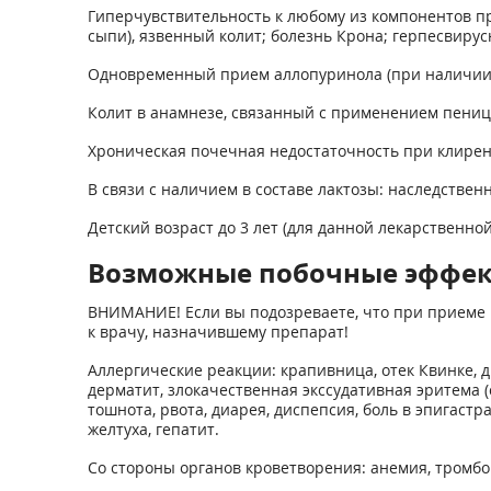
Гиперчувствительность к любому из компонентов п
сыпи), язвенный колит; болезнь Крона; герпесвиру
Одновременный прием аллопуринола (при наличии
Колит в анамнезе, связанный с применением пениц
Хроническая почечная недостаточность при клирен
В связи с наличием в составе лактозы: наследстве
Детский возраст до 3 лет (для данной лекарственно
Возможные побочные эффе
ВНИМАНИЕ! Если вы подозреваете, что при приеме 
к врачу, назначившему препарат!
Аллергические реакции: крапивница, отек Квинке,
дерматит, злокачественная экссудативная эритема
тошнота, рвота, диарея, диспепсия, боль в эпигас
желтуха, гепатит.
Со стороны органов кроветворения: анемия, тромбо