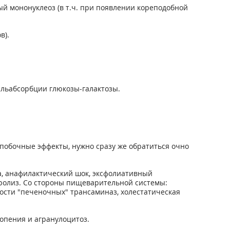
й мононуклеоз (в т.ч. при появлении кореподобной
в).
альабсорбции глюкозы-галактозы.
побочные эффекты, нужно сразу же обратиться очно
а, анафилактический шок, эксфолиативный
кролиз. Со стороны пищеварительной системы:
ности "печеночных" трансаминаз, холестатическая
опения и агранулоцитоз.