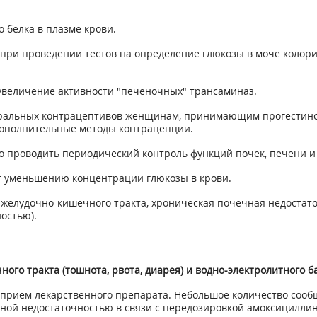
белка в плазме крови.
при проведении тестов на определение глюкозы в моче колор
величение активности "печеночных" трансаминаз.
оральных контрацептивов женщинам, принимающим прогестино
дополнительные методы контрацепции.
проводить периодический контроль функций почек, печени и 
т уменьшению концентрации глюкозы в крови.
желудочно-кишечного тракта, хроническая почечная недостато
остью).
го тракта (тошнота, рвота, диарея) и водно-электролитного б
 прием лекарственного препарата. Небольшое количество сооб
ной недостаточностью в связи с передозировкой амоксициллин