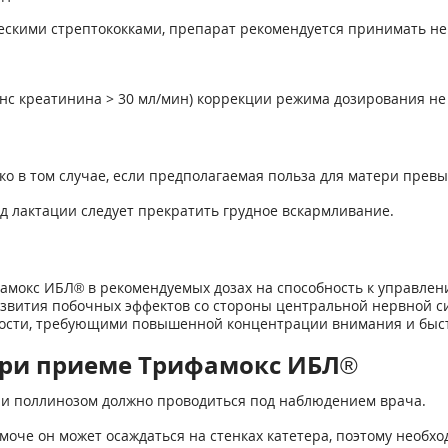
скими стрептококками, препарат рекомендуется принимать не 
нс креатинина > 30 мл/мин) коррекции режима дозирования не 
о в том случае, если предполагаемая польза для матери прев
 лактации следует прекратить грудное вскармливание.
мокс ИБЛ® в рекомендуемых дозах на способность к управлен
азвития побочных эффектов со стороны центральной нервной си
ности, требующими повышенной концентрации внимания и быс
при приеме Трифамокс ИБЛ®
ли поллинозом должно проводиться под наблюдением врача.
моче он может осаждаться на стенках катетера, поэтому необх