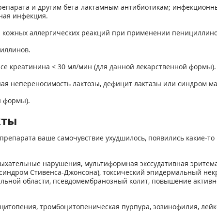
репарата и другим бета-лактамным антибиотикам; инфекционны
сная инфекция.
 кожных аллергических реакций при применении пенициллино
иллинов.
се креатинина < 30 мл/мин (для данной лекарственной формы).
нная непереносимость лактозы, дефицит лактазы или синдром м
й формы).
кты
препарата ваше самочувствие ухудшилось, появились какие-то 
 дыхательные нарушения, мультиформная экссудативная эритем
 (синдром Стивенса-Джонсона), токсический эпидермальный не
тральной области, псевдомембранозный колит, повышение актив
цитопения, тромбоцитопеническая пурпура, эозинофилия, лейк