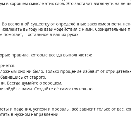
ум в хорошем смысле этих слов. Это заставит взглянуть на вещи
ь. Во вселенной существуют определённые закономерности, не
т извлекать выгоду из взаимодействия с ними. Созидательные 
м помогает, – остальное в ваших руках.
орые правила, которые всегда выполняются:
ернётся.
сложным оно ни было. Только прощение избавит от отрицатель
збавившись от старого.
ни. Всегда думайте о хорошем.
изойдёт с вами. Создайте её самостоятельно.
лёты и падения, успехи и провалы, всё зависит только от вас, 
отать в нужном направлении.