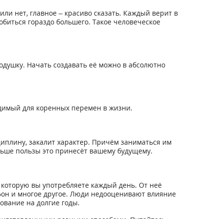
ли нет, главное – красиво сказать. Каждый верит в
 добиться гораздо большего. Такое человеческое
душку. Начать создавать её можно в абсолютно
одимый для коренных перемен в жизни.
сциплину, закалит характер. Причём заниматься им
льше пользы это принесёт вашему будущему.
 которую вы употребляете каждый день. От неё
фон и многое другое. Люди недооценивают влияние
ование на долгие годы.