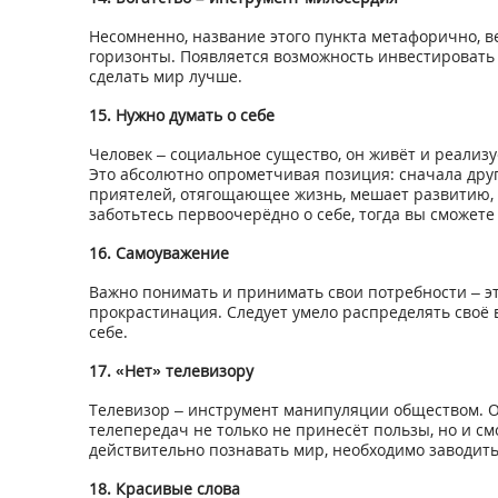
Несомненно, название этого пункта метафорично, в
горизонты. Появляется возможность инвестировать
сделать мир лучше.
15. Нужно думать о себе
Человек – социальное существо, он живёт и реализуе
Это абсолютно опрометчивая позиция: сначала друг
приятелей, отягощающее жизнь, мешает развитию, но
заботьтесь первоочерёдно о себе, тогда вы сможет
16. Самоуважение
Важно понимать и принимать свои потребности – эт
прокрастинация. Следует умело распределять своё 
себе.
17. «Нет» телевизору
Телевизор – инструмент манипуляции обществом. Он
телепередач не только не принесёт пользы, но и с
действительно познавать мир, необходимо заводит
18. Красивые слова