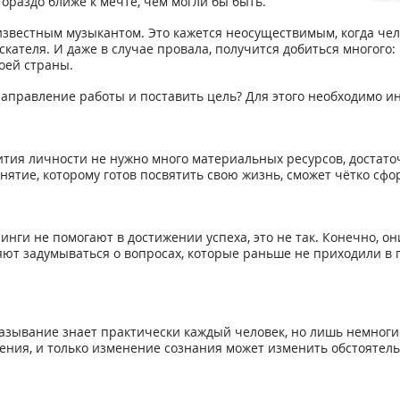
гораздо ближе к мечте, чем могли бы быть.
звестным музыкантом. Это кажется неосуществимым, когда челов
скателя. И даже в случае провала, получится добиться многого:
воей страны.
направление работы и поставить цель? Для этого необходимо и
ития личности не нужно много материальных ресурсов, достат
ятие, которому готов посвятить свою жизнь, сможет чётко сфо
нги не помогают в достижении успеха, это не так. Конечно, о
ют задумываться о вопросах, которые раньше не приходили в г
казывание знает практически каждый человек, но лишь немноги
ия, и только изменение сознания может изменить обстоятельст