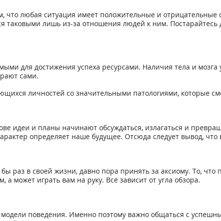
ом, что любая ситуация имеет положительные и отрицательные 
я таковыми лишь из-за отношения людей к ним. Постарайтесь 
ыми для достижения успеха ресурсами. Наличия тела и мозга уж
рают сами.
щихся личностей со значительными патологиями, которые смогл
лове идеи и планы начинают обсуждаться, излагаться и превра
 характер определяет наше будущее. Отсюда следует вывод, что
бы раз в своей жизни, давно пора принять за аксиому. То, что 
 а может играть вам на руку. Всё зависит от угла обзора.
 модели поведения. Именно поэтому важно общаться с успеш