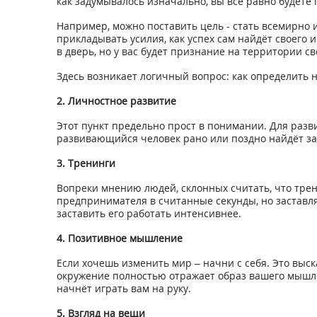
как задумывалось изначально, вы всё равно будете 
Например, можно поставить цель - стать всемирно и
прикладывать усилия, как успех сам найдёт своего и
в дверь, но у вас будет признание на территории с
Здесь возникает логичный вопрос: как определить 
2. Личностное развитие
Этот пункт предельно прост в понимании. Для разв
развивающийся человек рано или поздно найдёт зан
3. Тренинги
Вопреки мнению людей, склонных считать, что трени
предпринимателя в считанные секунды, но заставля
заставить его работать интенсивнее.
4. Позитивное мышление
Если хочешь изменить мир – начни с себя. Это выс
окружение полностью отражает образ вашего мышлен
начнёт играть вам на руку.
5. Взгляд на вещи