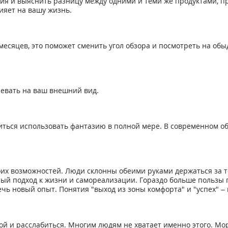
ния и выяснить разницу между одними и теми же продуктами, 
лияет на вашу жизнь.
 месяцев, это поможет сменить угол обзора и посмотреть на о
плевать на ваш внешний вид.
ться использовать фантазию в полной мере. В современном об
воих возможностей. Люди склонны обеими руками держаться за т
ый подход к жизни и самореализации. Гораздо больше пользы 
чь новый опыт. Понятия "выход из зоны комфорта" и "успех" 
й и расслабиться. Многим людям не хватает именно этого. Мо