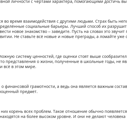
ивной личности с чертами характера, помогающими достичь вы
я во время взаимодействия с другими людьми. Страх быть непо
пределённые социальные барьеры. Лучший способ их разрушить
вести новое знакомство – заведите. Пусть на словах это звучит
витии. Не ставьте всё новые и новые преграды, а ломайте уже
ожную систему ценностей, где оценки стоят выше сообразител
что представления о жизни, полученные в школьные годы, не 
и всё в этом мире.
 финансовой грамотности, а ведь она является важным составн
ноценный предмет.
в них корень всех проблем. Такое отношение обычно появляется
находятся на более высоком уровне. И они не делают человека