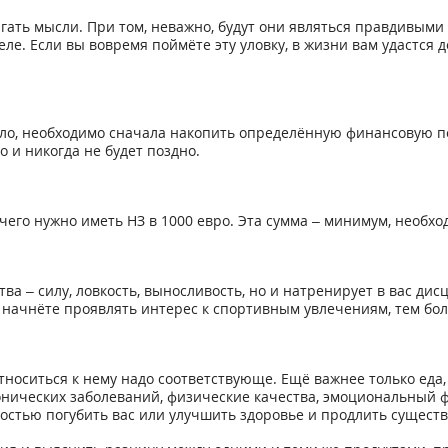
гать мысли. При том, неважно, будут они являться правдивыми и
 деле. Если вы вовремя поймёте эту уловку, в жизни вам удастся
ело, необходимо сначала накопить определённую финансовую по
о и никогда не будет поздно.
очего нужно иметь НЗ в 1000 евро. Эта сумма – минимум, необх
ва – силу, ловкость, выносливость, но и натренирует в вас ди
 начнёте проявлять интерес к спортивным увлечениям, тем бо
носиться к нему надо соответствующе. Ещё важнее только еда,
онических заболеваний, физические качества, эмоциональный 
остью погубить вас или улучшить здоровье и продлить существ