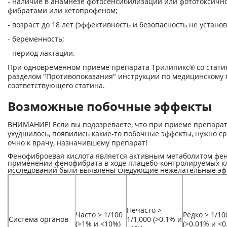
- наличие в анамнезе фотосенсибилизации или фототоксичн
фибратами или кетопрофеном;
- возраст до 18 лет (эффективность и безопасность не устано
- беременность;
- период лактации.
При одновременном приеме препарата Трилипикс® со стати
разделом "Противопоказания" инструкции по медицинском
соответствующего статина.
Возможные побочные эффекты
ВНИМАНИЕ! Если вы подозреваете, что при приеме препарат
ухудшилось, появились какие-то побочные эффекты, нужно ср
очно к врачу, назначившему препарат!
Фенофиброевая кислота является активным метаболитом фе
применении фенофибрата в ходе плацебо-контролируемых к
исследований были выявлены следующие нежелательные эф
Нечасто >
Часто > 1/100
Редко > 1/10
Система органов
1/1,000 (>0.1% и
(>1% и <10%)
(>0.01% и <0