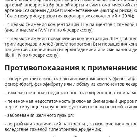
артерий, аневризма брюшной аорты и симптоматический ат
артерии; сахарный диабет; множественные факторы риска, к
10-летнему риску развития коронарных осложнений > 20 %);
- с целью снижения концентрации ТГ у пациентов с тяжело
(дислипидемия IV, V тип по Фредриксону);
- с целью снижения повышенной концентрации ЛПНП, общего
триглицеридов и АпоВ (аполипопротеин В) и повышения ко
пациентов с первичной гиперлипидемией или смешанной дис
IIb, III, IV по Фредриксону).
Противопоказания к применени
- гиперчувствительность к активному компоненту (фенофибро
фенофибрат), фенофибрату или любому из компонентов лекар
- тяжелая почечная недостаточность (клиренс креатинина ме
- печеночная недостаточность (включая билиарный цирроз 
персистирующее нарушение функции печени неясной этиоло
- заболевания желчного пузыря;
- острый или хронический панкреатит, за исключением остр
вследствие тяжелой гипертриглицеридемии;