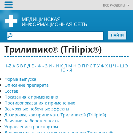
ВСЕ РАЗДЕЛЫ
МЕДИЦИНСКАЯ
ИНФОРМАЦИОННАЯ СЕТЬ
Трилипикс® (Trilipix®)
1-Z
А
Б
В
Г
Д
Е - Ж - З
И - Й
К
Л
М
Н
О
П
Р
С
Т
У
Ф
Х
Ц
Ч - Щ
Э
Ю - Я
Форма выпуска
Описание препарата
Состав
Показания к применению
Противопоказания к применению
Возможные побочные эффекты
Дозировка, как принимать Трилипикс® (Trilipix®)
Влияние на беременность
Управление транспортом
Дополнительные указания при приеме Трилипикс®