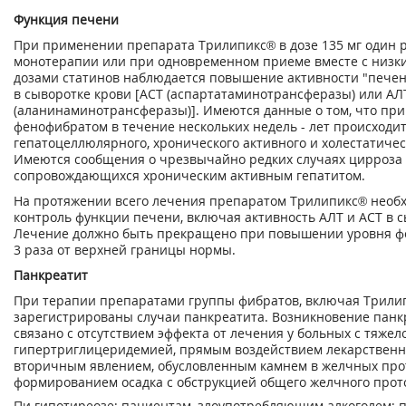
Функция печени
При применении препарата Трилипикс® в дозе 135 мг один ра
монотерапии или при одновременном приеме вместе с низк
дозами статинов наблюдается повышение активности "пече
в сыворотке крови [ACT (аспартатаминотрансферазы) или АЛ
(аланинаминотрансферазы)]. Имеются данные о том, что пр
фенофибратом в течение нескольких недель - лет происходи
гепатоцеллюлярного, хронического активного и холестатичес
Имеются сообщения о чрезвычайно редких случаях цирроза 
сопровождающихся хроническим активным гепатитом.
На протяжении всего лечения препаратом Трилипикс® необ
контроль функции печени, включая активность AЛT и ACT в с
Лечение должно быть прекращено при повышении уровня фе
3 раза от верхней границы нормы.
Панкреатит
При терапии препаратами группы фибратов, включая Трили
зарегистрированы случаи панкреатита. Возникновение панк
связано с отсутствием эффекта от лечения у больных с тяжел
гипертриглицеридемией, прямым воздействием лекарственно
вторичным явлением, обусловленным камнем в желчных про
формированием осадка с обструкцией общего желчного прот
Пи гипотиреозе; пациентам, злоупотребляющим алкоголем; 