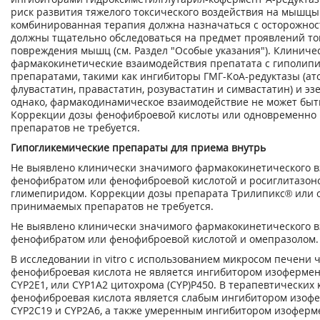
риск развития тяжелого токсического воздействия на мышцы
комбинированная терапия должна назначаться с осторожнос
должны тщательно обследоваться на предмет проявлений то
повреждения мышц (см. Раздел "Особые указания"). Клинич
фармакокинетические взаимодействия препатата с гиполип
препаратами, такими как ингибиторы ГМГ-КоА-редуктазы (ат
флувастатин, правастатин, розувастатин и симвастатин) и э
однако, фармакодинамическое взаимодействие не может быт
Коррекции дозы фенофиброевой кислоты или одновременно
препаратов не требуется.
Гипогликемические препараты для приема внутрь
Не выявлено клинически значимого фармакокинетического 
фенофибратом или фенофиброевой кислотой и росиглитазон
глимепиридом. Коррекции дозы препарата Трилипикс® или
принимаемых препаратов не требуется.
Не выявлено клинически значимого фармакокинетического 
фенофибратом или фенофиброевой кислотой и омепразолом.
В исследовании in vitro с использованием микросом печени ч
фенофиброевая кислота не является ингибитором изофермент
CYP2E1, или CYP1A2 цитохрома (CYP)P450. В терапевтических
фенофиброевая кислота является слабым ингибитором изофе
CYP2C19 и CYP2A6, а также умеренным ингибитором изоферм