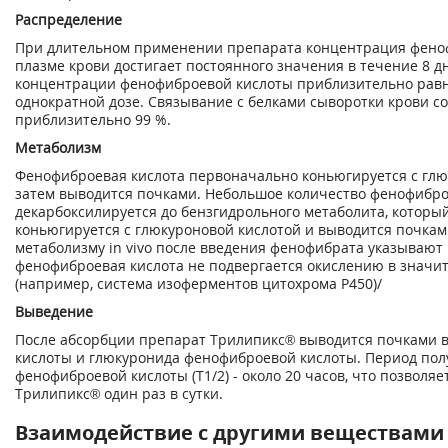
Распределение
При длительном применении препарата концентрация фено
плазме крови достигает постоянного значения в течение 8 д
концентрации фенофиброевой кислоты приблизительно рав
однократной дозе. Связывание с белками сыворотки крови с
приблизительно 99 %.
Метаболизм
Фенофиброевая кислота первоначально коньюгируется с глю
затем выводится почками. Небольшое количество фенофибр
декарбоксилируется до бензгидрольного метаболита, который
коньюгируется с глюкуроновой кислотой и выводится почкам
метаболизму in vivo после введения фенофибрата указывают н
фенофиброевая кислота не подвергается окислению в значи
(например, система изоферментов цитохрома Р450)/
Выведение
После абсорбции препарат Трилипикс® выводится почками 
кислоты и глюкуронида фенофиброевой кислоты. Период по
фенофиброевой кислоты (Т
1/2
) - около 20 часов, что позволя
Трилипикс® один раз в сутки.
Взаимодействие с другими веществами