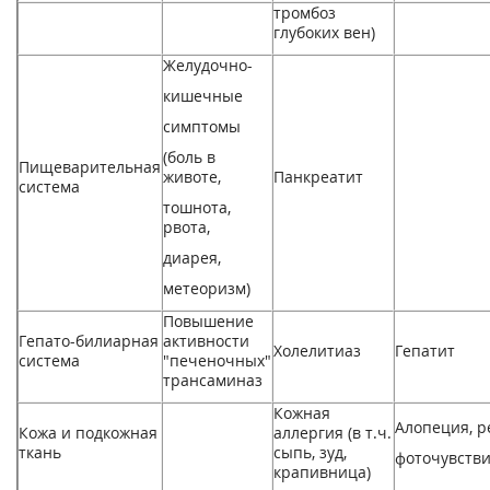
тромбоз
глубоких вен)
Желудочно-
кишечные
симптомы
(боль в
Пищеварительная
животе,
Панкреатит
система
тошнота,
рвота,
диарея,
метеоризм)
Повышение
Гепато-билиарная
активности
Холелитиаз
Гепатит
система
"печеночных"
трансаминаз
Кожная
Алопеция, р
Кожа и подкожная
аллергия (в т.ч.
ткань
сыпь, зуд,
фоточувств
крапивница)