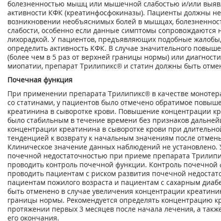
болезненностью мышц или мышечной слабостью и/или вы
активности КФК (креатинфосфокиназы). Пациенты должны н
возникновении необъяснимых болей в мышцах, болезненно
слабости, особенно если данные симптомы сопровождаются 
лихорадкой. У пациентов, предъявляющих подобные жалобы
определить активность КФК. В случае значительного повыш
(более чем в 5 раз от верхней границы нормы) или диагнос
миопатии, препарат Трилипикс® и статин должны быть отме
Почечная функция
При применении препарата Трилипикс® в качестве монотер
со статинами, у пациентов было отмечено обратимое повыш
креатинина в сыворотке крови. Повышение концентрации кр
было стабильным в течение времени без признаков дальней
концентрации креатинина в сыворотке крови при длительной
тенденцией к возврату к начальным значениям после отмен
Клиническое значение данных наблюдений не установлено. 
почечной недостаточностью при приеме препарата Трилипи
проводить контроль почечной функции. Контроль почечной
проводить пациентам с риском развития почечной недостат
пациентам пожилого возраста и пациентам с сахарным диаб
быть отменено в случае увеличения концентрации креатинин
границы нормы. Рекомендуется определять концентрацию к
протяжении первых 3 месяцев после начала лечения, а такж
его окончания.