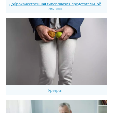
Доброкачественная гиперплазия предстательной
железы
Уретрит