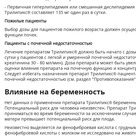
- Первичная гиперлипидемия или смешанная дислипидемия 
Трилипикс® составляет 135 мг один раз в сутки.
Пожилые пациенты
Выбор дозы для пациентов пожилого возраста должен осущес
функции почек.
Пациенты с почечной недостаточностью
Лечение препаратом Трилипикс® должно быть начато с дозы 
сутки у пациентов с легкой и умеренной почечной недостато
креатинина 30 - 80 мл/мин). Доза препарата может быть уве
оценки влияния препарата на почечную функцию и концент
Следует избегать назначения препарат Трилипикс® пациент
почечной недостаточностью (см. раздел "Противопоказания")
Влияние на беременность
Нет данных о применении препарата Трилипикс® беремен
Потенциальный риск для человека неизвестен. Препарат Тр
приниматься во время беременности за исключением случаев
матери превышает потенциальный риск для плода.
Неизвестно выделяется ли фенофиброевая кислота с грудны
фенофиброевой кислоты с молоком не исследовано на живот