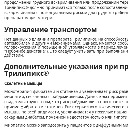
продолжении грудного вскармливания или продолжении тер
Трилипикс® должно приниматься только после сопоставлени
вскармливания с потенциальным риском для грудного ребен
препаратом для матери.
Управление транспортом
Нет данных о влиянии препарата Трилипикс® на способност
автомобилем и другими механизмами. Однако, имеются сооб
головокружения и повышенной утомляемости в период лечени
"Побочное действие"). Это следует учитывать при выполне
действий.
Дополнительные указания при п
Трилипикс®
Скелетные мышцы
Монотерапия фибратами и статинами увеличивает риск разв
миопатии, связанных с рабдомиолизом. Данные эксперимен
свидетельствуют о том, что риск рабдомиолиза повышается
приеме фибратов и статинов. Риск серьезного токсического 
мышцы, по всей видимости, увеличивается у пожилых пациен
сахарным диабетом, почечной недостаточностью или гипоти
Миопатию можно заподозрить у пациентов с диффузными ми