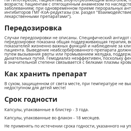
возраста; пациентам с отягощенным анамнезом по наслед
заболеваниям; при одновременном приеме пероральных ант
ингибиторов ГМГ-КоА-редуктазы (см. раздел "Взаимодействие
лекарственными препаратами").
Передозировка
Случаи передозировки не описаны. Специфический антидот 
передозировке показана общая поддерживающая терапия, в
показателей жизненно важных функций и наблюдение за кл
пациента. Выведение неабсорбированного препарата должно
путем вызывания рвоты или промыванием желудка, поддерж
дыхательных путей. Гемодиализ неэффективен, поскольку фе
в значительной степени связывается с белками плазмы кров
Как хранить препарат
В сухом, защищенном от света месте, при температуре не выш
недоступном для детей месте!
Срок годности
Капсулы, упакованные в блистер - 3 года.
Капсулы, упакованные во флакон - 18 месяцев.
Не применять по истечении срока годности, указанного на уп