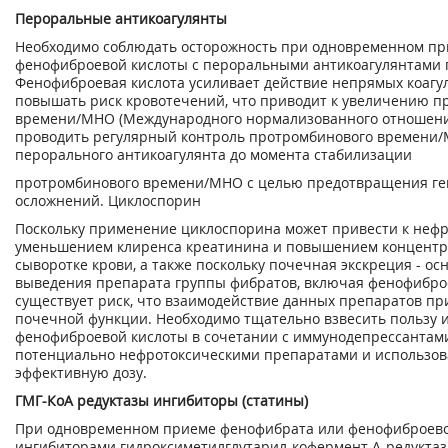
Пероральные антикоагулянты
Необходимо соблюдать осторожность при одновременном п
фенофиброевой кислоты с пероральными антикоагулянтами 
Фенофиброевая кислота усиливает действие непрямых коагу
повышать риск кровотечений, что приводит к увеличению п
времени/МНО (Международного нормализованного отношения
проводить регулярный контроль протромбинового времени/
перорального антикоагулянта до момента стабилизации
протромбинового времени/МНО с целью предотвращения ге
осложнений. Циклоспорин
Поскольку применение циклоспорина может привести к нефр
уменьшением клиренса креатинина и повышением концентр
сыворотке крови, а также поскольку почечная экскреция - ос
выведения препарата группы фибратов, включая фенофиброе
существует риск, что взаимодействие данных препаратов п
почечной функции. Необходимо тщательно взвесить пользу 
фенофиброевой кислоты в сочетании с иммунодепрессантам
потенциально нефротоксическими препаратами и использо
эффективную дозу.
ГМГ-КоА редуктазы ингибиторы (статины)
При одновременном приеме фенофибрата или фенофиброево
ингибиторами гидроксиметилглутарил-кофермент А-редуктаз