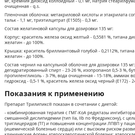
мг, кремния диоксид коллоидный - 0,1 мг, натрия стеарилфумар
очищенная - q.s.
Пленочная оболочка: метакриловой кислоты и этакрилата сопол
тальк - 1,1 мг, триэтилцитрат (Е1505) - 0,3 мг.
Состав желатиновой капсулы для дозировки 135 мг:
Корпус: краситель железа оксид желтый - 0,5581 %, титана дио
желатин - до 100%.
Крышка: краситель бриллиантовый голубой - 0,2112%, титана 
желатин - до 100%.
Состав чернил на капсульной оболочке для дозировки 135 мг: 
дегидратированный спирт - 23-26 %, изопропанол 0,5-3 %, бута
пропиленгликоль - 3-7%, вода очищенная - 15-18%, аммиак во
гидроксид - 0,5-1 %, краситель железа оксид черный (Е172) - 2
Показания к применению
Препарат Трилипикс® показан в сочетании с диетой:
- комбинированная терапия с ГМГ-КоА редуктазы ингибитора
смешанной дислипидемии (тип IIа, IIb по Фредриксону), с це
триглицеридов (ТГ) и повышения концентрации ЛПВП у паци
(ишемической болезнью сердца) или с высоким риском разви
клинические формы атеросклеротической болезни: атероскл