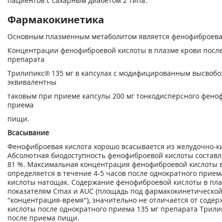
пациентов с сахарным диабетом 2 типа.
Фармакокинетика
Основным плазменным метаболитом является фенофиброевая
Концентрации фенофиброевой кислоты в плазме крови посл
препарата
Трилипикс® 135 мг в капсулах с модифицированным высвоб
эквивалентны
таковым при приеме капсулы 200 мг тонкодисперсного фено
приема
пищи.
Всасывание
Фенофиброевая кислота хорошо всасывается из желудочно-к
Абсолютная биодоступность фенофиброевой кислоты состав
81 %. Максимальная концентрация фенофиброевой кислоты в
определяется в течение 4-5 часов после однократного прие
кислоты натощак. Содержание фенофиброевой кислоты в плаз
показателям Сmах и AUC (площадь под фармакокинетической
"концентрация-время"), значительно не отличается от сод
кислоты после однократного приема 135 мг препарата Трил
после приема пищи.