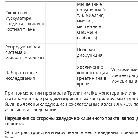
Мышечные
нарушения (в
Скелетная
т.ч. миалгия,
мускулатура,
миозит,
соединительная и
мышечные
костная ткань
спазмы и
слабость)
Репродуктивная
Половая
система и
дисфункция
молочные железы
Увеличение
Увеличение
Лабораторные
концентрации
концентрац
исследования
креатинина в
мочевины в
крови
При применении препарата Трилипикс® в монотерапии или 
статинами в ходе рандомизированных контролируемых клин
были выявлены следующие нежелательные явления у >3% п
участие в исследовании:
Нарушения со стороны желудочно-кишечного тракта: запор, д
тошнота.
Общие расстройства и нарушения в месте введения: повыше
боль.