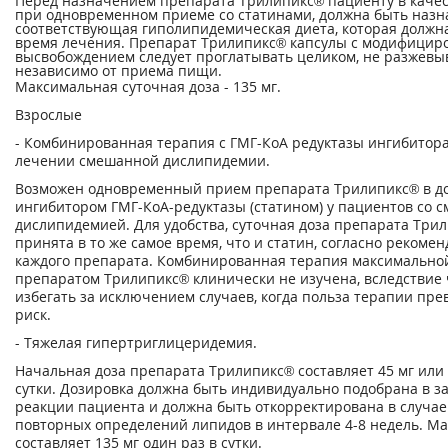
Перед назначением препарата Трилипикс® пациенту в каче
при одновременном приеме со статинами, должна быть назн
соответствующая гиполипидемическая диета, которая должна
время лечения. Препарат Трилипикс® капсулы с модифици
высвобождением следует проглатывать целиком, не разжевыв
независимо от приема пищи.
Максимальная суточная доза - 135 мг.
Взрослые
- Комбинированная терапия с ГМГ-КоА редуктазы ингибитора
лечении смешанной дислипидемии.
Возможен одновременный прием препарата Трилипикс® в доз
ингибитором ГМГ-КоА-редуктазы (статином) у пациентов со 
дислипидемией. Для удобства, суточная доза препарата Три
принята в то же самое время, что и статин, согласно рекоме
каждого препарата. Комбинированная терапия максимальной
препаратом Трилипикс® клинически не изучена, вследствие ч
избегать за исключением случаев, когда польза терапии п
риск.
- Тяжелая гипертриглицеридемия.
Начальная доза препарата Трилипикс® составляет 45 мг или 
сутки. Дозировка должна быть индивидуально подобрана в з
реакции пациента и должна быть откорректирована в случае
повторных определений липидов в интервале 4-8 недель. М
составляет 135 мг один раз в сутки.