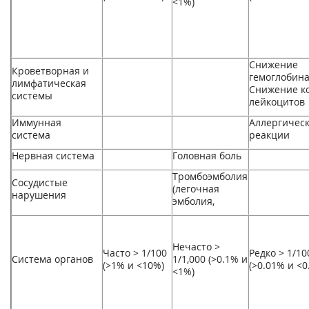
<1%)
Снижение
Кроветворная и
гемоглобин
лимфатическая
Снижение к
системы
лейкоцитов
Иммунная
Аллергичес
система
реакции
Нервная система
Головная боль
Тромбоэмболия
Сосудистые
(легочная
нарушения
эмболия,
Нечасто >
Часто > 1/100
Редко > 1/10
Система органов
1/1,000 (>0.1% и
(>1% и <10%)
(>0.01% и <0
<1%)