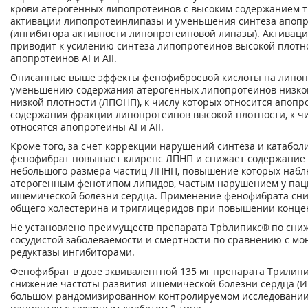
крови атерогенных липопротеинов с высоким содержанием 
активации липопротеинлипазы и уменьшения синтеза апопро
(ингибитора активности липопротеиновой липазы). Активац
приводит к усилению синтеза липопротеинов высокой плотно
апопротеинов AI и АII.
Описанные выше эффекты фенофиброевой кислоты на липоп
уменьшению содержания атерогенных липопротеинов низкой
низкой плотности (ЛПОНП), к числу которых относится апопр
содержания фракции липопротеинов высокой плотности, к ч
относятся апопротеины AI и АII.
Кроме того, за счет коррекции нарушений синтеза и катабо
фенофибрат повышает клиренс ЛПНП и снижает содержание 
небольшого размера частиц ЛПНП, повышение которых наблю
атерогенным фенотипом липидов, частым нарушением у пац
ишемической болезни сердца. Применение фенофибрата сн
общего холестерина и триглицеридов при повышении конце
Не установлено преимуществ препарата Трbлипикс® по сни
сосудистой заболеваемости и смертности по сравнению с м
редуктазы ингибиторами.
Фенофибрат в дозе эквивалентной 135 мг препарата Трилипи
снижение частоты развития ишемической болезни сердца (ИБ
большом рандомизированном контролируемом исследовании