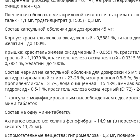
мг, кремния диоксид коллоидный - 0,1 мг, натрия стеарилфумар
очищенная - q.s.
Пленочная оболочка: метакриловой кислоты и этакрилата сопол
тальк - 1,1 мг, трдэтилцитрат (Е1505) - 0,3 мг.
Состав капсульной оболочки для дозировки 45 мг:
Корпус: краситель железа оксид желтый - 0,5581 %, титана дио
желатин - до 100%.
Крышка: краситель железа оксид черный - 0,0551 %, красител
красный - 1,1079 %, краситель железа оксид желтый - 0,0315 %
0,7821 %, желатин -до 100%.
Состав чернил на капсульной оболочке для дозировки 45 мг: ш
дегидратированный спирт - 23-26 %, изопропанол 0,5-3 %, бута
пропиленгликоль - 3-7%, вода очищенная - 15-18%, аммиак во
гидроксид - 0,5-1 %, краситель железа оксид черный (Е172) - 2
1 капсула с модифицированным высвобождением с дозировко
мини-таблеток
Состав на одну мини-таблетку:
Активное вещество: холина фенофибрат - 14,9 мг (в пересче
кислоту 11,25 мг).
Вспомогательные вещества: гипромеллоза - 6,2 мг, повидон - 0,