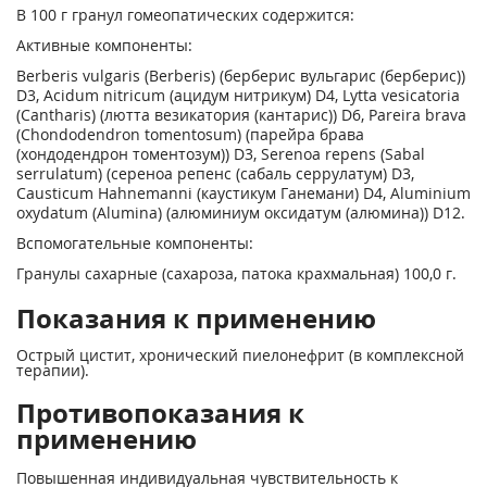
В 100 г гранул гомеопатических содержится:
Активные компоненты:
Berberis vulgaris (Berberis) (берберис вульгарис (берберис))
D3, Acidum nitricum (ацидум нитрикум) D4, Lytta vesicatoria
(Cantharis) (лютта везикатория (кантарис)) D6, Pareira brava
(Chondodendron tomentosum) (парейра брава
(хондодендрон томентозум)) D3, Serenoa repens (Sabal
serrulatum) (сереноа репенс (сабаль серрулатум) D3,
Causticum Hahnemanni (каустикум Ганемани) D4, Aluminium
oxydatum (Alumina) (алюминиум оксидатум (алюмина)) D12.
Вспомогательные компоненты:
Гранулы сахарные (сахароза, патока крахмальная) 100,0 г.
Показания к применению
Острый цистит, хронический пиелонефрит (в комплексной
терапии).
Противопоказания к
применению
Повышенная индивидуальная чувствительность к