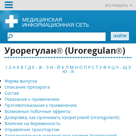
ВСЕ РАЗДЕЛЫ
МЕДИЦИНСКАЯ
ИНФОРМАЦИОННАЯ СЕТЬ
Урорегулан® (Uroregulan®)
1-Z
А
Б
В
Г
Д
Е - Ж - З
И - Й
К
Л
М
Н
О
П
Р
С
Т
У
Ф
Х
Ц
Ч - Щ
Э
Ю - Я
Форма выпуска
Описание препарата
Состав
Показания к применению
Противопоказания к применению
Возможные побочные эффекты
Дозировка, как принимать Урорегулан® (Uroregulan®)
Влияние на беременность
Управление транспортом
Дополнительные указания при приеме Урорегулан®