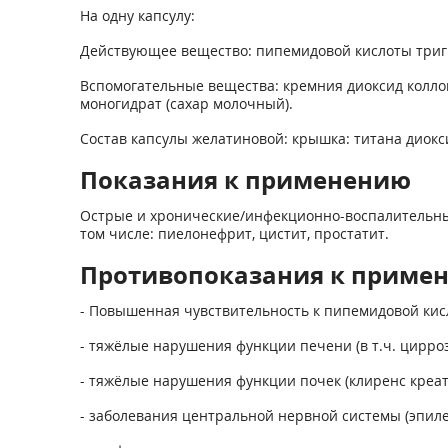
На одну капсулу:
Действующее вещество: пипемидовой кислоты тригидр
Вспомогательные вещества: кремния диоксид коллои
моногидрат (сахар молочный).
Состав капсулы желатиновой: крышка: титана диокс
Показания к применению
Острые и хронические/инфекционно-воспалительны
том числе: пиелонефрит, цистит, простатит.
Противопоказания к приме
- Повышенная чувствительность к пипемидовой кис
- тяжёлые нарушения функции печени (в т.ч. цирроз
- тяжёлые нарушения функции почек (клиренс креат
- заболевания центральной нервной системы (эпил