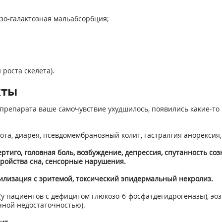
озо-галактозная мальабсорбция;
 роста скелета).
кты
препарата ваше самочувствие ухудшилось, появились какие-то 
а, диарея, псевдомембранозный колит, гастралгия анорексия, и
ртиго, головная боль, возбуждение, депрессия, спутанность с
стройства сна, сенсорные нарушения.
билизация с эритемой, токсический эпидермальный некролиз.
у пациентов с дефицитом глюкозо-6-фосфатдегидрогеназы), эо
чной недостаточностью).