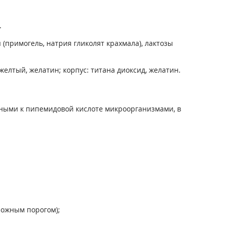
.
(примогель, натрия гликолят крахмала), лактозы
елтый, желатин; корпус: титана диоксид, желатин.
ными к пипемидовой кислоте микроорганизмами, в
рожным порогом);