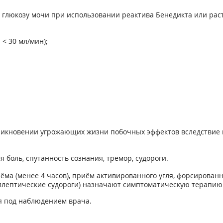
глюкозу мочи при использовании реактива Бенедикта или раст
< 30 мл/мин);
зникновении угрожающих жизни побочных эффектов вследствие
 боль, спутанность сознания, тремор, судороги.
ма (менее 4 часов), приём активированного угля, форсирован
илептические судороги) назначают симптоматическую терапию 
я под наблюдением врача.