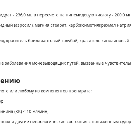
ат - 236,0 мг, в пересчете на пипемидовую кислоту - 200,0 мг
дный (аэросил), магния стеарат, карбоксиметилкрахмал натрия 
ид, краситель бриллиантовый голубой, краситель хинолиновый ж
е заболевания мочевыводящих путей, вызванные чувствитель
нению
лоте или любому из компонентов препарата;
);
инина (КК) < 10 мл/мин;
епсия и другие неврологические состояния с пониженным судо