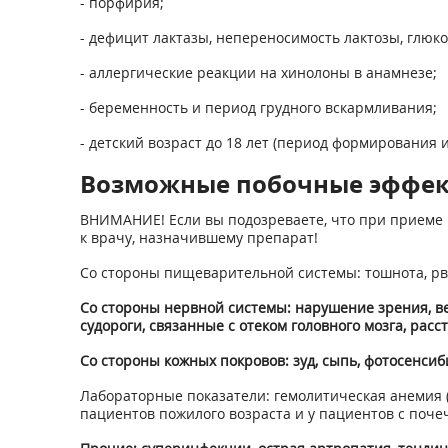
- порфирия;
- дефицит лактазы, непереносимость лактозы, глюк
- аллергические реакции на хинолоны в анамнезе;
- беременность и период грудного вскармливания;
- детский возраст до 18 лет (период формирования и
Возможные побочные эффе
ВНИМАНИЕ! Если вы подозреваете, что при приеме 
к врачу, назначившему препарат!
Со стороны пищеварительной системы: тошнота, рвот
Со стороны нервной системы: нарушение зрения, ве
судороги, связанные с отеком головного мозга, рас
Со стороны кожных покровов: зуд, сыпь, фотосенси
Лабораторные показатели: гемолитическая анемия (
пациентов пожилого возраста и у пациентов с поче