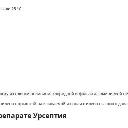
выше 25 °С.
аковку из пленки поливинилхлоридной и фольги алюминиевой п
ропилена с крышкой натягиваемой из полиэтилена высокого дав
репарате Урсептия