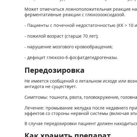
Может отмечаться ложноположительная реакция на 
ферментативные реакции с глюкозооксидазой.
- Пациенты с почечной недостаточностью (КК > 10 и 
- пожилой возраст (старше 70 лет);
- нарушение мозгового кровообращения;
- дефицит глюкозо-6-фосфатдегидрогеназы.
Передозировка
Не имеется сообщений о летальном исходе или во
антидота не существует.
Симптомы: тошнота, рвота, головокружение, головная
Лечение: промывание желудка после недавнего приё
эффектов со стороны нервной системы (включая эп
В случае передозировки пациент должен находитьс
Как хранить препарат