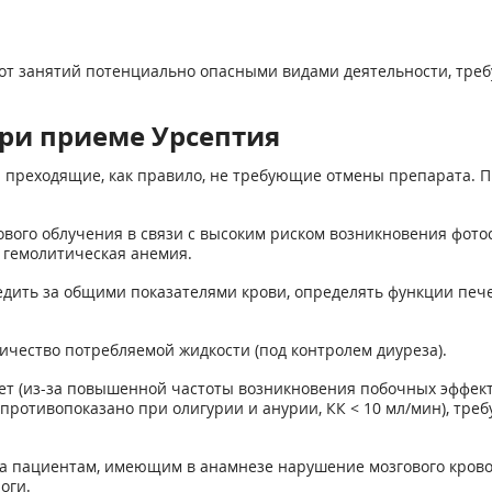
 от занятий потенциально опасными видами деятельности, т
ри приеме Урсептия
 преходящие, как правило, не требующие отмены препарата. П
ового облучения в связи с высоким риском возникновения фот
 гемолитическая анемия.
дить за общими показателями крови, определять функции пече
ичество потребляемой жидкости (под контролем диуреза).
т (из-за повышенной частоты возникновения побочных эффекто
(противопоказано при олигурии и анурии, КК < 10 мл/мин), тр
а пациентам, имеющим в анамнезе нарушение мозгового крово
оги.