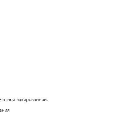
ечатной лакированной.
ления