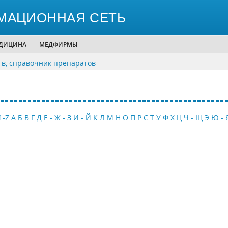
МАЦИОННАЯ СЕТЬ
ЕДИЦИНА
МЕДФИРМЫ
тв, справочник препаратов
1-Z
А
Б
В
Г
Д
Е - Ж - З
И - Й
К
Л
М
Н
О
П
Р
С
Т
У
Ф
Х
Ц
Ч - Щ
Э
Ю - 