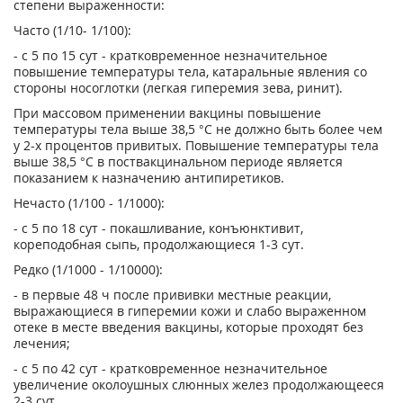
степени выраженности:
Часто (1/10- 1/100):
- с 5 по 15 сут - кратковременное незначительное
повышение температуры тела, катаральные явления со
стороны носоглотки (легкая гиперемия зева, ринит).
При массовом применении вакцины повышение
температуры тела выше 38,5 °С не должно быть более чем
у 2-х процентов привитых. Повышение температуры тела
выше 38,5 °С в поствакцинальном периоде является
показанием к назначению антипиретиков.
Нечасто (1/100 - 1/1000):
- с 5 по 18 сут - покашливание, конъюнктивит,
кореподобная сыпь, продолжающиеся 1-3 сут.
Редко (1/1000 - 1/10000):
- в первые 48 ч после прививки местные реакции,
выражающиеся в гиперемии кожи и слабо выраженном
отеке в месте введения вакцины, которые проходят без
лечения;
- с 5 по 42 сут - кратковременное незначительное
увеличение околоушных слюнных желез продолжающееся
2-3 сут.