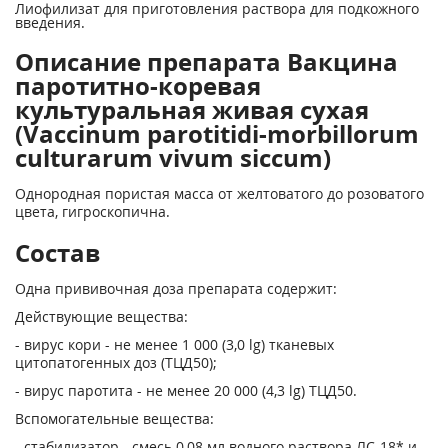
Лиофилизат для приготовления раствора для подкожного
введения.
Описание препарата Вакцина
паротитно-коревая
культуральная живая сухая
(Vaccinum parotitidi-morbillorum
culturarum vivum siccum)
Однородная пористая масса от желтоватого до розоватого
цвета, гигроскопична.
Состав
Одна прививочная доза препарата содержит:
Действующие вещества:
- вирус кори - не менее 1 000 (3,0 lg) тканевых
цитопатогенных доз (ТЦД
50
);
- вирус паротита - не менее 20 000 (4,3 lg) ТЦД
50
.
Вспомогательные вещества:
- стабилизатор - смесь 0,08 мл водного раствора ЛС-18* и