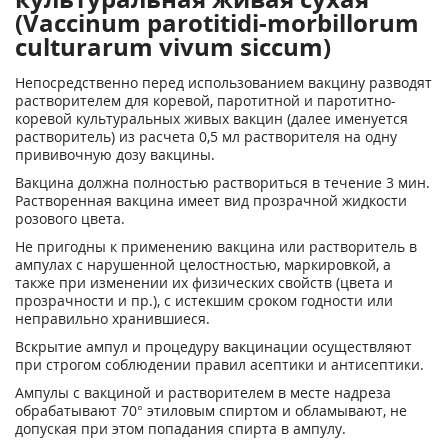
(Vaccinum parotitidi-morbillorum
culturarum vivum siccum)
Непосредственно перед использованием вакцину разводят
растворителем для коревой, паротитной и паротитно-
коревой культуральных живых вакцин (далее именуется
растворитель) из расчета 0,5 мл растворителя на одну
прививочную дозу вакцины.
Вакцина должна полностью раствориться в течение 3 мин.
Растворенная вакцина имеет вид прозрачной жидкости
розового цвета.
Не пригодны к применению вакцина или растворитель в
ампулах с нарушенной целостностью, маркировкой, а
также при изменении их физических свойств (цвета и
прозрачности и пр.), с истекшим сроком годности или
неправильно хранившиеся.
Вскрытие ампул и процедуру вакцинации осуществляют
при строгом соблюдении правил асептики и антисептики.
Ампулы с вакциной и растворителем в месте надреза
обрабатывают 70° этиловым спиртом и обламывают, не
допуская при этом попадания спирта в ампулу.