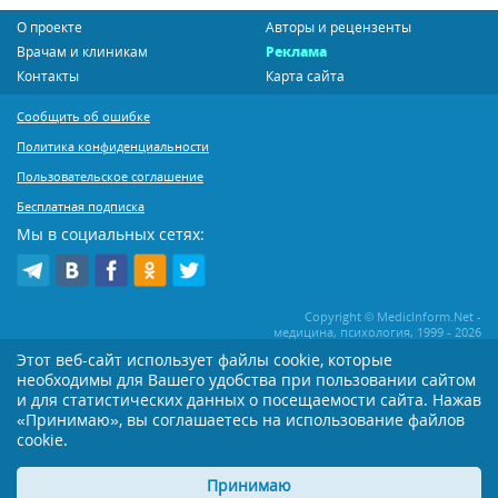
О проекте
Авторы и рецензенты
Врачам и клиникам
Реклама
Контакты
Карта сайта
Сообщить об ошибке
Политика конфиденциальности
Пользовательское соглашение
Бесплатная подписка
Мы в социальных сетях:
Copyright © MedicInform.Net -
медицина, психология, 1999 - 2026
Этот веб-сайт использует файлы cookie, которые
необходимы для Вашего удобства при пользовании сайтом
Копирование или иное распространение статей нашего сайта строго
воспрещается. Копирование раздела "Новости" допускается при наличии
и для статистических данных о посещаемости сайта. Нажав
активной открытой для поисковиков ссылки на MedicInform.Net
«Принимаю», вы соглашаетесь на использование файлов
Материалы на сайте представлены в справочных целях. Редакция не всегда
cookie.
разделяет мнение авторов опубликованных материалов. Перед
применением тех или иных рекомендаций настоятельно рекомендуется
Принимаю
посоветоваться с Вашим лечащим врачом!