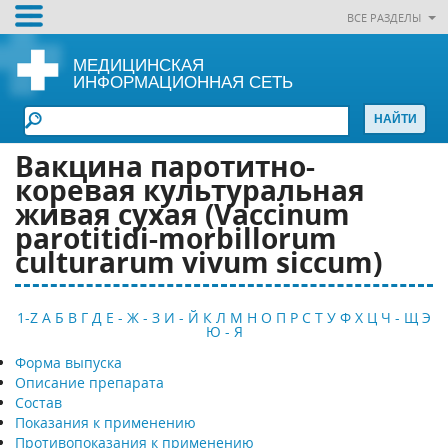
ВСЕ РАЗДЕЛЫ
МЕДИЦИНСКАЯ
ИНФОРМАЦИОННАЯ СЕТЬ
Вакцина паротитно-
коревая культуральная
живая сухая (Vaccinum
parotitidi-morbillorum
culturarum vivum siccum)
1-Z
А
Б
В
Г
Д
Е - Ж - З
И - Й
К
Л
М
Н
О
П
Р
С
Т
У
Ф
Х
Ц
Ч - Щ
Э
Ю - Я
Форма выпуска
Описание препарата
Состав
Показания к применению
Противопоказания к применению