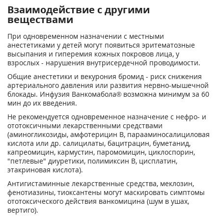
Взаимодействие с другими
веществами
При одновременном назначении с местными
анестетиками у детей могут появиться эритематозные
высыпания и гиперемия кожных покровов лица, у
взрослых - нарушения внутрисердечной проводимости.
Общие анестетики и векурония бромид - риск снижения
артериального давления или развития нервно-мышечной
блокады. Инфузия Ванкомабола® возможна минимум за 60
мин до их введения.
Не рекомендуется одновременное назначение с нефро- и
ототоксичными лекарственными средствами
(аминогликозиды, амфотерицин В, парааминосалициловая
кислота или др. салицилаты, бацитрацин, буметанид,
капреомицин, кармустин, паромомицин, циклоспорин,
"петлевые" диуретики, полимиксин В, цисплатин,
этакриновая кислота).
Антигистаминные лекарственные средства, меклозин,
фенотиазины, тиоксантены могут маскировать симптомы
ототоксического действия ванкомицина (шум в ушах,
вертиго).