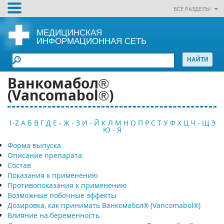
ВСЕ РАЗДЕЛЫ
МЕДИЦИНСКАЯ
ИНФОРМАЦИОННАЯ СЕТЬ
Ванкомабол®
(Vancomabol®)
1-Z
А
Б
В
Г
Д
Е - Ж - З
И - Й
К
Л
М
Н
О
П
Р
С
Т
У
Ф
Х
Ц
Ч - Щ
Э
Ю - Я
Форма выпуска
Описание препарата
Состав
Показания к применению
Противопоказания к применению
Возможные побочные эффекты
Дозировка, как принимать Ванкомабол® (Vancomabol®)
Влияние на беременность