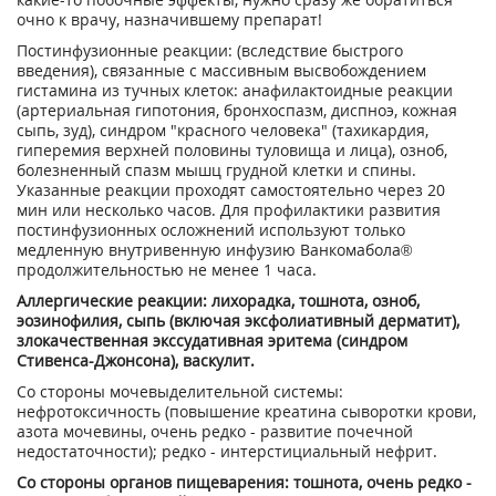
очно к врачу, назначившему препарат!
Постинфузионные реакции: (вследствие быстрого
введения), связанные с массивным высвобождением
гистамина из тучных клеток: анафилактоидные реакции
(артериальная гипотония, бронхоспазм, диспноэ, кожная
сыпь, зуд), синдром "красного человека" (тахикардия,
гиперемия верхней половины туловища и лица), озноб,
болезненный спазм мышц грудной клетки и спины.
Указанные реакции проходят самостоятельно через 20
мин или несколько часов. Для профилактики развития
постинфузионных осложнений используют только
медленную внутривенную инфузию Ванкомабола®
продолжительностью не менее 1 часа.
Аллергические реакции: лихорадка, тошнота, озноб,
эозинофилия, сыпь (включая эксфолиативный дерматит),
злокачественная экссудативная эритема (синдром
Стивенса-Джонсона), васкулит.
Со стороны мочевыделительной системы:
нефротоксичность (повышение креатина сыворотки крови,
азота мочевины, очень редко - развитие почечной
недостаточности); редко - интерстициальный нефрит.
Со стороны органов пищеварения: тошнота, очень редко -