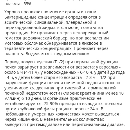
плазмы - 55%.
Хорошо проникает во многие органы и ткани.
Бактерицидные концентрации определяются в
асцитической, синовиальной, плевральной и
перикардиальной жидкостях, в моче, ткани ушка
предсердия. Не проникает через неповрежденный
гематоэнцефалический барьер, но при воспалении
мозговых оболочек обнаруживается в ликворе в
терапевтических концентрациях. Проникает через
плаценту. Выделяется с грудным молоком.
Период полувыведения (Т
1/2
) при нормальной функции
почек варьирует в зависимости от возраста: у взрослых -
около 6 ч (4-11 ч), у новорожденных - 6-10 ч, у детей до года
- 4 ч, у детей более старшего возраста - 2-3 ч. Т
1/2
при
нарушении функции почек и почечной недостаточности
увеличивается, достигая при тяжелой и терминальной
почечной недостаточности (клиренс креатинина менее 10
мл/мин) 6-10 дней. В организме практически не
метаболизируется. 75-90% препарата выводится почками
путем клубочковой фильтрации в первые 24 ч. В
небольших и умеренных количествах может выводиться
через кишечник. В незначительных количествах
выводится при гемодиализе или перитонеальном диализе.