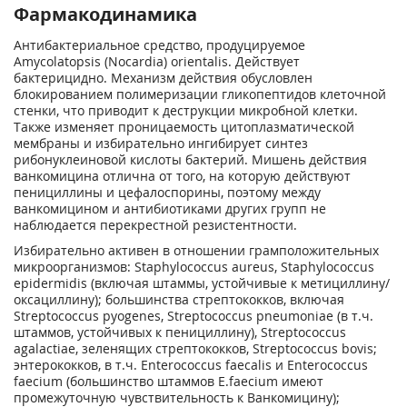
Фармакодинамика
Антибактериальное средство, продуцируемое
Amycolatopsis (Nocardia) orientalis. Действует
бактерицидно. Механизм действия обусловлен
блокированием полимеризации гликопептидов клеточной
стенки, что приводит к деструкции микробной клетки.
Также изменяет проницаемость цитоплазматической
мембраны и избирательно ингибирует синтез
рибонуклеиновой кислоты бактерий. Мишень действия
ванкомицина отлична от того, на которую действуют
пенициллины и цефалоспорины, поэтому между
ванкомицином и антибиотиками других групп не
наблюдается перекрестной резистентности.
Избирательно активен в отношении грамположительных
микроорганизмов: Staphylococcus aureus, Staphylococcus
epidermidis (включая штаммы, устойчивые к метициллину/
оксациллину); большинства стрептококков, включая
Streptococcus pyogenes, Streptococcus pneumoniae (в т.ч.
штаммов, устойчивых к пенициллину), Streptococcus
agalactiae, зеленящих стрептококков, Streptococcus bovis;
энтерококков, в т.ч. Enterococcus faecalis и Enterococcus
faecium (большинство штаммов E.faecium имеют
промежуточную чувствительность к Ванкомицину);