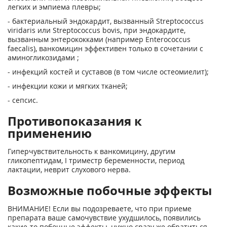
легких и эмпиема плевры;
- бактериальный эндокардит, вызванный Streptococcus
viridaris или Streptococcus bovis, при эндокардите,
вызванным энтерококками (например Enterococcus
faecalis), ванкомицин эффективен только в сочетании с
аминогликозидами ;
- инфекций костей и суставов (в том числе остеомиелит);
- инфекции кожи и мягких тканей;
- сепсис.
Противопоказания к
применению
Гиперчувствительность к ванкомицину, другим
гликопептидам, I триместр беременности, период
лактации, неврит слухового нерва.
Возможные побочные эффекты
ВНИМАНИЕ! Если вы подозреваете, что при приеме
препарата ваше самочувствие ухудшилось, появились
какие-то побочные эффекты, нужно сразу же обратиться