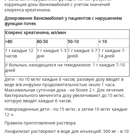
коррекция дозы Ванкомабола® с учетом значений
клиренса креатинина.
Дозирование Ванкомабола® у пациентов с нарушением
функции почек
Клиренс креатинина, мл/мин
>80
80-50
50-10
< 10
1 г каждые 12
1 г каждые 1-3
1 г каждые 3-7
1 г каждые 7-
часов
дня
дней
14 дней
У больных, находящихся на гемодиализе: 1 г каждые 7-10
дней
Дети - по 10 мг/кг каждые 6 часов; разовую дозу вводят в
виде в/в инфузии продолжительностью около 1 часа.
Максимальная суточная доза - не более 2 г. Для лечения
бактериального менингита дозу увеличивают до 15 мг/кг,
которую вводят каждые 6 часов.
Новорожденные дети - по 15 мг/кг, а затем 10 мг/кг каждые
12 ч.
Правила приготовления раствора
Лиофилизат растворяют в воде для инъекций: 500 мг - в 10