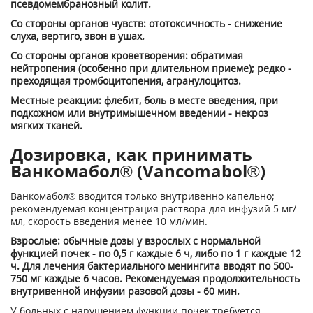
псевдомембранозный колит.
Со стороны органов чувств: ототоксичность - снижение
слуха, вертиго, звон в ушах.
Со стороны органов кроветворения: обратимая
нейтропения (особенно при длительном приеме); редко -
преходящая тромбоцитопения, агранулоцитоз.
Местные реакции: флебит, боль в месте введения, при
подкожном или внутримышечном введении - некроз
мягких тканей.
Дозировка, как принимать
Ванкомабол® (Vancomabol®)
Ванкомабол® вводится только внутривенно капельно;
рекомендуемая концентрация раствора для инфузий 5 мг/
мл, скорость введения менее 10 мл/мин.
Взрослые: обычные дозы у взрослых с нормальной
функцией почек - по 0,5 г каждые 6 ч, либо по 1 г каждые 12
ч. Для лечения бактериального менингита вводят по 500-
750 мг каждые 6 часов. Рекомендуемая продолжительность
внутривенной инфузии разовой дозы - 60 мин.
У больных с нарушением функции почек требуется