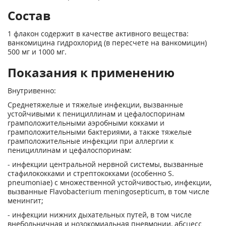
Состав
1 флакон содержит в качестве активного вещества:
ванкомицина гидрохлорид (в пересчете на ванкомицин)
500 мг и 1000 мг.
Показания к применению
Внутривенно:
Среднетяжелые и тяжелые инфекции, вызванные
устойчивыми к пенициллинам и цефалоспоринам
грамположительными аэробными кокками и
грамположительными бактериями, а также тяжелые
грамположительные инфекции при аллергии к
пенициллинам и цефалоспоринам:
- инфекции центральной нервной системы, вызванные
стафилококками и стрептококками (особенно S.
pneumoniae) с множественной устойчивостью, инфекции,
вызванные Flavobacterium meningosepticum, в том числе
менингит;
- инфекции нижних дыхательных путей, в том числе
внебольничная и нозокомиальная пневмонии, абсцесс