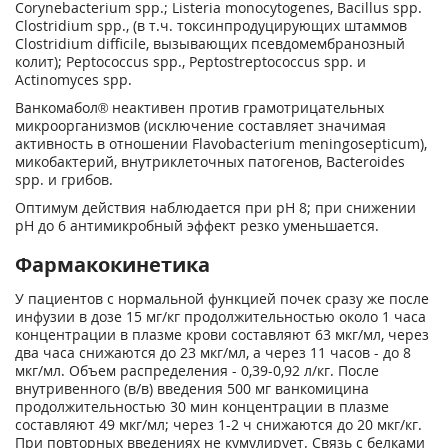
Corynebacterium spp.; Listeria monocytogenes, Bacillus spp.
Clostridium spp., (в т.ч. токсинпродуцирующих штаммов
Clostridium difficile, вызывающих псевдомембранозный
колит); Peptococcus spp., Peptostreptococcus spp. и
Actinomyces spp.
Ванкомабол® неактивен против грамотрицательных
микроорганизмов (исключение составляет значимая
активность в отношении Flavobacterium meningosepticum),
микобактерий, внутриклеточных патогенов, Bacteroides
spp. и грибов.
Оптимум действия наблюдается при pH 8; при снижении
pH до 6 антимикробный эффект резко уменьшается.
Фармакокинетика
У пациентов с нормальной функцией почек сразу же после
инфузии в дозе 15 мг/кг продолжительностью около 1 часа
концентрации в плазме крови составляют 63 мкг/мл, через
два часа снижаются до 23 мкг/мл, а через 11 часов - до 8
мкг/мл. Объем распределения - 0,39-0,92 л/кг. После
внутривенного (в/в) введения 500 мг ванкомицина
продолжительностью 30 мин концентрации в плазме
составляют 49 мкг/мл; через 1-2 ч снижаются до 20 мкг/кг.
При повторных введениях не кумулирует. Связь с белками