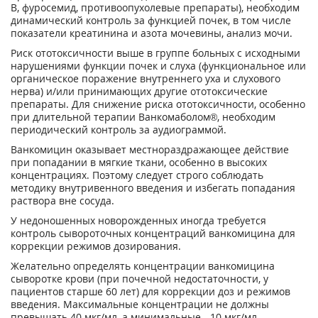
В, фуросемид, противоопухолевые препараты), необходим
динамический контроль за функцией почек, в том числе
показатели креатинина и азота мочевины, анализ мочи.
Риск ототоксичности выше в группе больных с исходными
нарушениями функции почек и слуха (функциональное или
органическое поражение внутреннего уха и слухового
нерва) и/или принимающих другие ототоксические
препараты. Для снижение риска ототоксичности, особенно
при длительной терапии Ванкомаболом®, необходим
периодический контроль за аудиограммой.
Ванкомицин оказывает местнораздражающее действие
при попадании в мягкие ткани, особенно в высоких
концентрациях. Поэтому следует строго соблюдать
методику внутривенного введения и избегать попадания
раствора вне сосуда.
У недоношенных новорожденных иногда требуется
контроль сывороточных концентраций ванкомицина для
коррекции режимов дозирования.
Желательно определять концентрации ванкомицина
сыворотке крови (при почечной недостаточности, у
пациентов старше 60 лет) для коррекции доз и режимов
введения. Максимальные концентрации не должны
превышать 40 мкг/мл, а минимальные - 10 мкг/мл.