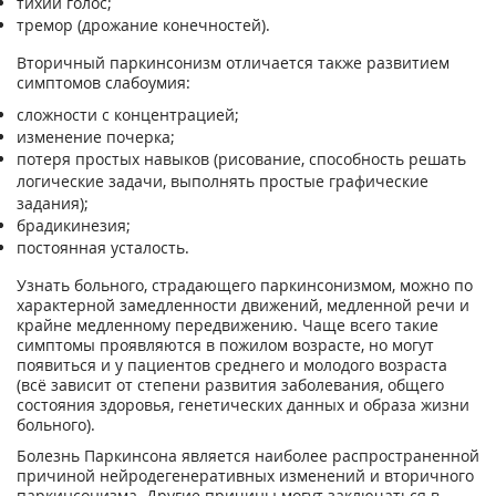
тихий голос;
тремор (дрожание конечностей).
Вторичный паркинсонизм отличается также развитием
симптомов слабоумия:
сложности с концентрацией;
изменение почерка;
потеря простых навыков (рисование, способность решать
логические задачи, выполнять простые графические
задания);
брадикинезия;
постоянная усталость.
Узнать больного, страдающего паркинсонизмом, можно по
характерной замедленности движений, медленной речи и
крайне медленному передвижению. Чаще всего такие
симптомы проявляются в пожилом возрасте, но могут
появиться и у пациентов среднего и молодого возраста
(всё зависит от степени развития заболевания, общего
состояния здоровья, генетических данных и образа жизни
больного).
Болезнь Паркинсона является наиболее распространенной
причиной нейродегенеративных изменений и вторичного
паркинсонизма. Другие причины могут заключаться в