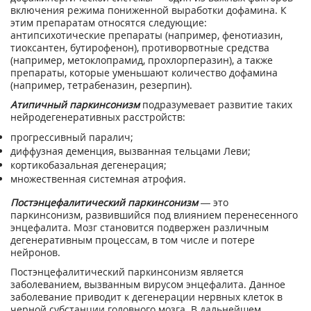
включения режима пониженной выработки дофамина. К
этим препаратам относятся следующие:
антипсихотические препараты (например, фенотиазин,
тиоксантен, бутирофенон), противорвотные средства
(например, метоклопрамид, прохлорперазин), а также
препараты, которые уменьшают количество дофамина
(например, тетрабеназин, резерпин).
Атипичный паркинсонизм
подразумевает развитие таких
нейродегенеративных расстройств:
прогрессивный паралич;
диффузная деменция, вызванная тельцами Леви;
кортикобазальная дегенерация;
множественная системная атрофия.
Постэнцефалитический паркинсонизм
— это
паркинсонизм, развившийся под влиянием перенесенного
энцефалита. Мозг становится подвержен различным
дегенеративным процессам, в том числе и потере
нейронов.
Постэнцефалитический паркинсонизм является
заболеванием, вызванным вирусом энцефалита. Данное
заболевание приводит к дегенерации нервных клеток в
черной субстанции головного мозга. В дальнейшем