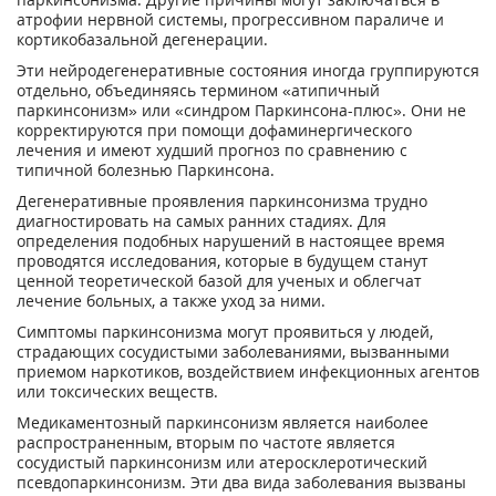
атрофии нервной системы, прогрессивном параличе и
кортикобазальной дегенерации.
Эти нейродегенеративные состояния иногда группируются
отдельно, объединяясь термином «атипичный
паркинсонизм» или «синдром Паркинсона-плюс». Они не
корректируются при помощи дофаминергического
лечения и имеют худший прогноз по сравнению с
типичной болезнью Паркинсона.
Дегенеративные проявления паркинсонизма трудно
диагностировать на самых ранних стадиях. Для
определения подобных нарушений в настоящее время
проводятся исследования, которые в будущем станут
ценной теоретической базой для ученых и облегчат
лечение больных, а также уход за ними.
Симптомы паркинсонизма могут проявиться у людей,
страдающих сосудистыми заболеваниями, вызванными
приемом наркотиков, воздействием инфекционных агентов
или токсических веществ.
Медикаментозный паркинсонизм является наиболее
распространенным, вторым по частоте является
сосудистый паркинсонизм или атеросклеротический
псевдопаркинсонизм. Эти два вида заболевания вызваны