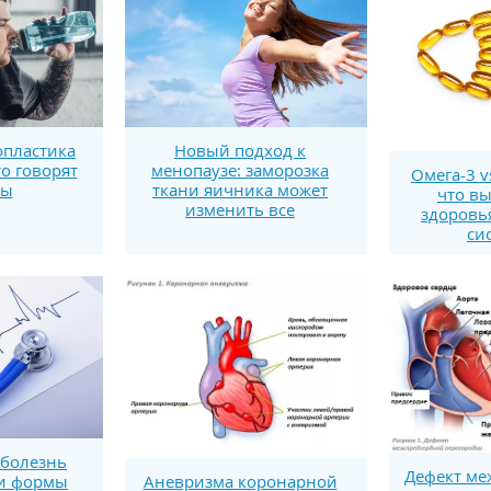
пластика
Новый подход к
то говорят
менопаузе: заморозка
Омега-3 v
ты
ткани яичника может
что вы
изменить все
здоровь
си
болезнь
Дефект ме
 и формы
Аневризма коронарной