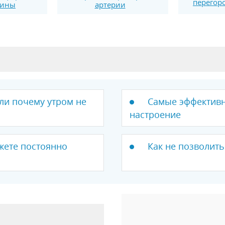
перегор
чины
артерии
ли почему утром не
Самые эффективн
настроение
ожете постоянно
Как не позволить