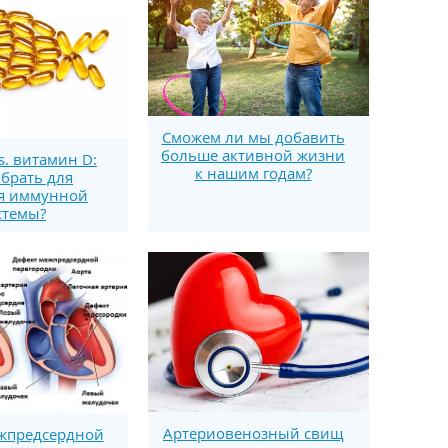
Сможем ли мы добавить
больше активной жизни
s. витамин D:
к нашим годам?
брать для
я иммунной
стемы?
Артериовенозный свищ
жпредсердной