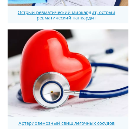
Острый ревматический миокардит, острый
ревматический панкардит
Артериовенозный свищ легочных сосудов