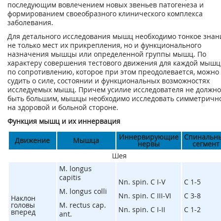
последующим вовлечением новых звеньев патогенеза и
формированием своеобразного клинического комплекса
заболевания.
Для детального исследования мышц необходимо тонкое знан
не только мест их прикрепления, но и функционального
назначения мышцы или определенной группы мышц. По
характеру совершения тестового движения для каждой мышц
по сопротивлению, которое при этом преодолевается, можно
судить о силе, состоянии и функциональных возможностях
исследуемых мышц. Причем усилие исследователя не должно
быть большим, мышцы необходимо исследовать симметричн
на здоровой и больной стороне.
Функция мышц и их иннервация
Иннервирующие
Спинальн
Движение
Мышца
нервы
сегмент
Шея
M. longus
capitis
Nn. spin. C I-V
C
1-5
M. longus colli
Nn. spin. C III-VI
C
3-8
Наклон
головы
M. rectus cap.
Nn. spin. C I-II
C
1-2
вперед
ant.