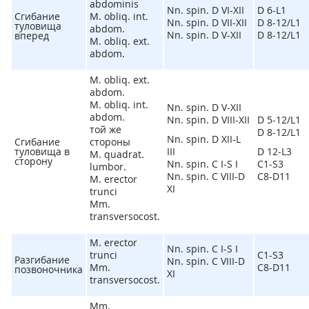
abdominis
Nn. spin. D VI-XII
D 6-L
1
Сгибание
M. obliq. int.
Nn. spin. D VII-XII
D 8-12/L1
туловища
abdom.
Nn. spin. D V-XII
D 8-12/L1
вперед
M. obliq. ext.
abdom.
M. obliq. ext.
abdom.
M. obliq. int.
Nn. spin. D V-XII
abdom.
Nn. spin. D VIII-XII
D 5-12/L1
той же
D 8-12/L1
Nn. spin. D XII-L
Сгибание
стороны
туловища в
III
D 12-L3
M. quadrat.
сторону
Nn. spin. C I-S I
C1-S3
lumbor.
Nn. spin. C VIII-D
C8-D11
M. erector
XI
trunci
Mm.
transversocost.
M. erector
Nn. spin. C I-S I
trunci
C1-S3
Разгибание
Nn. spin. C VIII-D
Mm.
C8-D11
позвоночника
XI
transversocost.
Mm.