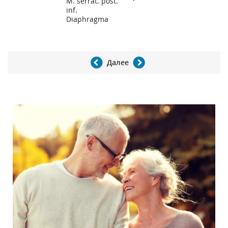
M. serrat. post.
inf.
Diaphragma
Далее