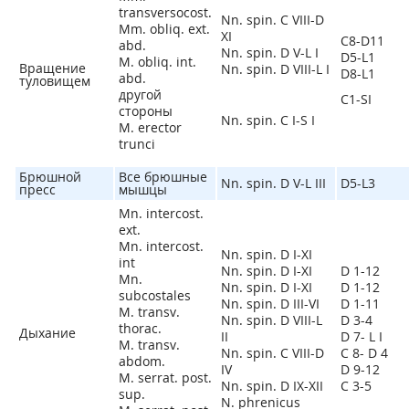
transversocost.
Nn. spin. C VIII-D
Mm. obliq. ext.
XI
C8-D11
abd.
Nn. spin. D V-L I
D5-L1
M. obliq. int.
Вращение
Nn. spin. D VIII-L I
D8-L1
abd.
туловищем
другой
C1-SI
стороны
Nn. spin. C I-S I
M. erector
trunci
Брюшной
Все брюшные
Nn. spin. D V-L III
D5-L3
пресс
мышцы
Mn. intercost.
ext.
Mn. intercost.
Nn. spin. D I-XI
int
Nn. spin. D I-XI
D 1-12
Mn.
Nn. spin. D I-XI
D 1-12
subcostales
Nn. spin. D III-VI
D 1-11
M. transv.
Nn. spin. D VIII-L
D 3-4
thorac.
Дыхание
II
D 7- L I
M. transv.
Nn. spin. C VIII-D
C 8- D 4
abdom.
IV
D 9-12
M. serrat. post.
Nn. spin. D IX-XII
C 3-5
sup.
N. phrenicus