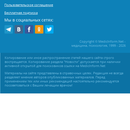
Пользовательское соглашение
Бесплатная подписка
Мы в социальных сетях:
Copyright © MedicInform.Net -
медицина, психология, 1999 - 2026
Копирование или иное распространение статей нашего сайта строго
воспрещается. Копирование раздела "Новости" допускается при наличии
активной открытой для поисковиков ссылки на MedicInform.Net
Материалы на сайте представлены в справочных целях. Редакция не всегда
разделяет мнение авторов опубликованных материалов. Перед
применением тех или иных рекомендаций настоятельно рекомендуется
посоветоваться с Вашим лечащим врачом!