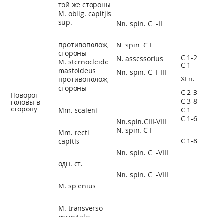
той же стороны
M. oblig. capitjis
sup.
Nn. spin. C I-II
противополож,
N. spin. C I
стороны
C
1-2
N. assessorius
M. sternocleido
C
1
mastoideus
Nn. spin. C II-III
XI n.
противополож,
стороны
C
2-3
Поворот
C
3-8
головы в
сторону
C
1
Mm. scaleni
C
1-6
Nn.spin.CIII-VIII
N. spin. C I
Mm. recti
C
1-8
capitis
Nn. spin. C I-VIII
одн. ст.
Nn. spin. C I-VIII
M. splenius
M. transverso-
occipitalis