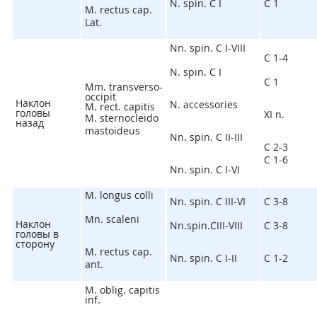
N. spin. C I
C
1
M. rectus cap.
Lat.
Nn. spin. C I-VIII
C
1-4
N. spin. C I
C
1
Mm. transverso-
occipit
Наклон
N. accessories
M. rect. capitis
головы
XI n.
M. sternocleido
назад
mastoideus
Nn. spin. C II-III
C
2-3
C
1-6
Nn. spin. C I-VI
M. longus colli
Nn. spin. C III-VI
C
3-8
Mn. scaleni
Наклон
Nn.spin.CIII-VIII
C
3-8
головы в
сторону
M. rectus cap.
Nn. spin. C I-II
C
1-2
ant.
M. oblig. capitis
inf.