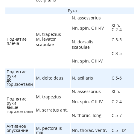
Рука
N. assessorius
XI n.
Nn. spin. C III-IV
C
2-4
M. trapezius
Поднятие
M. levator
C
3-5
N. dorsalis
плеча
scapulae
scapulae
C
3-5
Nn. spin. C III-V
Поднятие
руки
M. deltoideus
N. axillaris
C
5-6
до
горизонтали
N. assessorius
XI n.
M. trapezius
Поднятие
Nn. spin. C II-IV
C
2-4
руки
выше
M. serratus ant.
горизонтали
N. thorac. long.
C
5-7
Активное
M. pectoralis
опускание
Nn. thorac. ventr.
C
5
- D
1
maj.