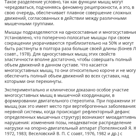
Такое разделение условно, так как функции мышц могут
чередоваться, подчиняясь феномену реципрокности, а это, в
свою очередь, обеспечивает плавное совершение сложных
движений, согласованных в действии между различными
мышечными группами.
Мышцы подразделяются на односоставные и многосуставные
Установлено, что поперечно-полосатые мышцы при своем
сокращении укорачиваются приблизительно на 50% и могут
быть растянуты в полтора раза больше своей длины (Бонев Л
соавт., 1978). Для односуставных мышц этих свойств
эластичности вполне достаточно, чтобы совершать полный
объем движений в данном суставе. Что касается
многосуставных мышц, то они относительно короче и не могу
обеспечить полный объем движений во всех суставах, над
которыми они перекинуты.
Экспериментально и клинически доказано особое участие
многосуставных мышц в мышечной координации, в
формировании двигательного стереотипа. При поражении эт
мышц (как это имеет место при вертеброгенных заболевания
нервной системы, когда происходит рефлекторный дефанс
определенных мышечных структур) возникают миоадаптивн
нарушения: изменения позы, неадекватное распределение
нагрузки на опорно-двигательный аппарат (Попелянский Я. Ю
1972, 1983; Веселовский В. П. С соавт, 1976, 1982 и др.) с