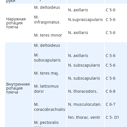
руки
M. deltoideus
N. axillaris
C
5-6
M.
Наружная
N.suprascapularis
C
5-6
infraspinatus
ротация
плеча
N. axillaris
C
5-6
M. teres minor
M. deltoideus
M.
N. axillaris
C
5-6
subscapularis
N. subscapularis
C
5-6
M. teres maj.
N. subscapularis
C
5-6
Внутренняя
M. lattisimus
ротация
dorsi
N. thoracodors.
C
6-8
плеча
M.
N. musculocutan.
C
6-7
coracobrachialis
Nn. thorac. ventr
C
5
- D
1
M. pectoralis