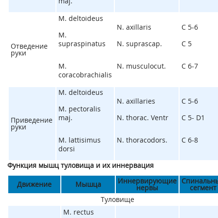
maj.
M. deltoideus
N. axillaris
C
5-6
M.
supraspinatus
N. suprascap.
C
5
Отведение
руки
M.
N. musculocut.
C
6-7
coracobrachialis
M. deltoideus
N. axillaries
C
5-6
M. pectoralis
maj.
N. thorac. Ventr
C
5
- D
1
Приведение
руки
M. lattisimus
N. thoracodors.
C
6-8
dorsi
Функция мышц туловища и их иннервация
Иннервирующие
Спинальн
Движение
Мышца
нервы
сегмент
Туловище
M. rectus