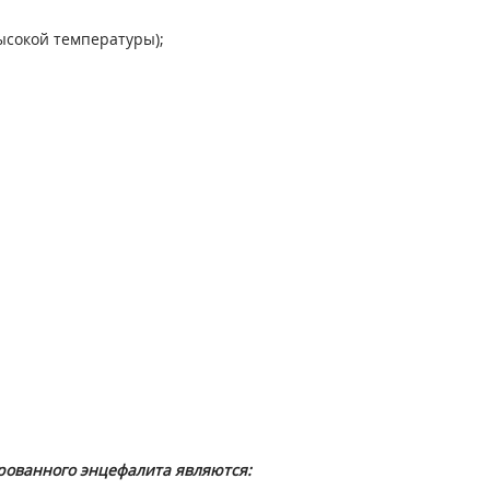
ысокой температуры);
рованного энцефалита являются: