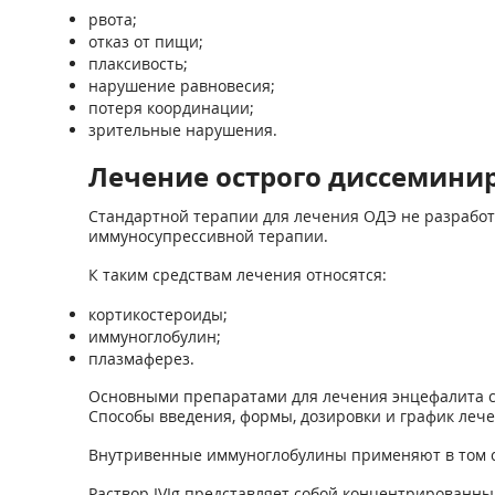
рвота;
отказ от пищи;
плаксивость;
нарушение равновесия;
потеря координации;
зрительные нарушения.
Лечение острого диссемини
Стандартной терапии для лечения ОДЭ не разработ
иммуносупрессивной терапии.
К таким средствам лечения относятся:
кортикостероиды;
иммуноглобулин;
плазмаферез.
Основными препаратами для лечения энцефалита с
Способы введения, формы, дозировки и график лече
Внутривенные иммуноглобулины применяют в том сл
Раствор IVIg представляет собой концентрированн