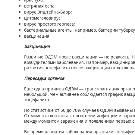
ветряная оспа;
вирус Эпштейна-Барр;
цитомегаловирус;
вирус простого герпеса;
бактериальные агенты, например, бактерии туберку
вакцинация.
Вакцинация
Развитие ОДЭМ после вакцинации — не редкость. 
возбудителями заболевания. Например, вакциниров
развития энцефалита после вакцинации от коклюша
Пересадка органов
Еще одна причина ОДЭМ — трансплантация органов. 
небольшой. Чем активнее соблюдается график вакц
энцефалита.
По статистике от 50 до 70% случаев ОДЭМ вызван
От момента контакта с носителем инфекции и зараж
между моментом заражения и появлением первых си
Во время развития заболевания организм специфич