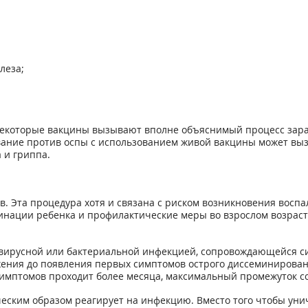
леза;
Некоторые вакцины вызывают вполне объяснимый процесс зара
ание против оспы с использованием живой вакцины может выз
 и гриппа.
Эта процедура хотя и связана с риском возникновения воспали
инации ребенка и профилактические меры во взрослом возрас
ы вирусной или бактериальной инфекцией, сопровождающейся 
ения до появления первых симптомов острого диссеминированн
мптомов проходит более месяца, максимальный промежуток со
еским образом реагирует на инфекцию. Вместо того чтобы унич