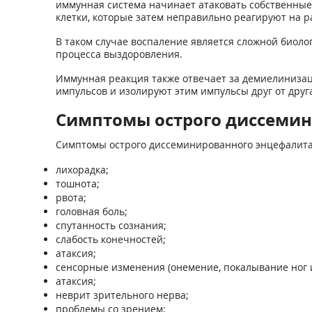
иммунная система начинает атаковать собственные
клетки, которые затем неправильно реагируют на р
В таком случае воспаление является сложной биол
процесса выздоровления.
Иммунная реакция также отвечает за демиелиниза
импульсов и изолируют этим импульсы друг от друга
Симптомы острого диссемин
Симптомы острого диссеминированного энцефалита
лихорадка;
тошнота;
рвота;
головная боль;
спутанность сознания;
слабость конечностей;
атаксия;
сенсорные изменения (онемение, покалывание ног и
атаксия;
неврит зрительного нерва;
проблемы со зрением;