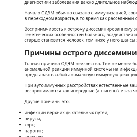
диагностики заболевания важно длительное наблюд
Начало ОДЭМ обычно связано с иммунизацией, совм
в переходном возрасте, в то время как рассеянный с
Восприимчивость к острому диссеминированному эн
генетических особенностей больного, воздействия 
старше становится человек, тем ниже у него шансы
Причины острого диссемини
Точная причина ОДЭМ неизвестна. Тем не менее бол
аномальной реакции иммунной системы на инфекци
представлять собой аномальную иммунную реакцию
При аутоиммунных расстройствах естественные защ
воспринимаются как инородные (антигены), из-за 
Другие причины это:
инфекции верхних дыхательных путей;
вирусы;
корь;
паротит;
краснуха;