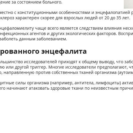
ение за состоянием больного.
естно с конституционными особенностями и энцефалопатией р
клероз характерен скорее для взрослых людей от 20 до 35 лет.
цефаломиелиту чаще всего является следствием влияния неско
инфекционных агентов и других экологических факторов. Воспр
 заболеть данным заболеванием.
рованного энцефалита
ьшинство исследователей приходят к общему выводу, что забол
ю или другой триггер. Многие исследователи предполагают, ч
, направленную против собственных тканей организма (аутоим
итные силы организма (например, антитела, лимфоциты) актив
чего начинают атаковать здоровые ткани по неизвестным причи