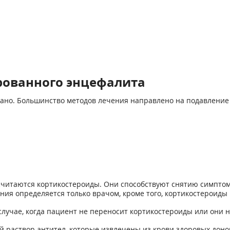
рованного энцефалита
ано. Большинство методов лечения направлено на подавление а
читаются кортикостероиды. Они способствуют снятию симптом
ния определяется только врачом, кроме того, кортикостероид
учае, когда пациент не переносит кортикостероиды или они 
ый раствор антител, которые извлечены из крови здоровых дон