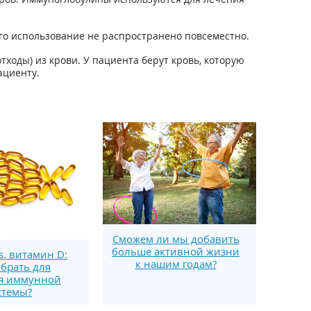
го использование не распространено повсеместно.
ходы) из крови. У пациента берут кровь, которую
ациенту.
Сможем ли мы добавить
больше активной жизни
s. витамин D:
к нашим годам?
брать для
я иммунной
стемы?