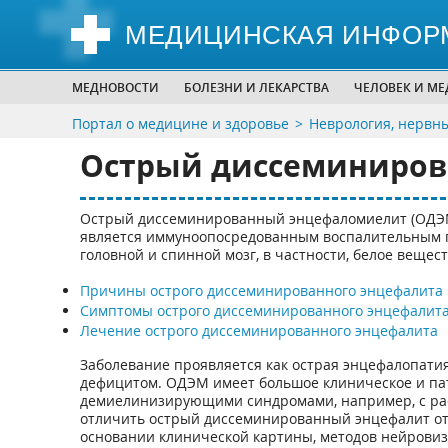
МЕДИЦИНСКАЯ ИНФОР
МЕДНОВОСТИ
БОЛЕЗНИ И ЛЕКАРСТВА
ЧЕЛОВЕК И М
Портал о медицине и здоровье
Неврология, нервн
Острый диссеминиров
Острый диссеминированный энцефаломиелит (ОДЭ
является иммуноопосредованным воспалительным 
головной и спинной мозг, в частности, белое вещест
Причины острого диссеминированного энцефалита
Симптомы острого диссеминированного энцефалит
Лечение острого диссеминированного энцефалита
Заболевание проявляется как острая энцефалопат
дефицитом. ОДЭМ имеет большое клиническое и пат
демиелинизирующими синдромами, например, с расс
отличить острый диссеминированный энцефалит от 
основании клинической картины, методов нейровиз