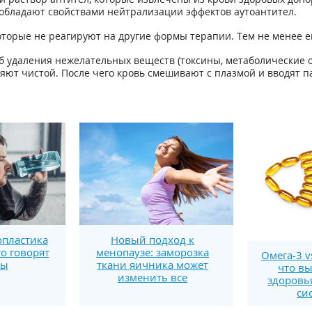
 обладают свойствами нейтрализации эффектов аутоантител.
торые не реагируют на другие формы терапии. Тем не менее е
 удаления нежелательных веществ (токсины, метаболические от
няют чистой. После чего кровь смешивают с плазмой и вводят п
пластика
Новый подход к
то говорят
менопаузе: заморозка
Омега-3 v
ты
ткани яичника может
что вы
изменить все
здоровь
си