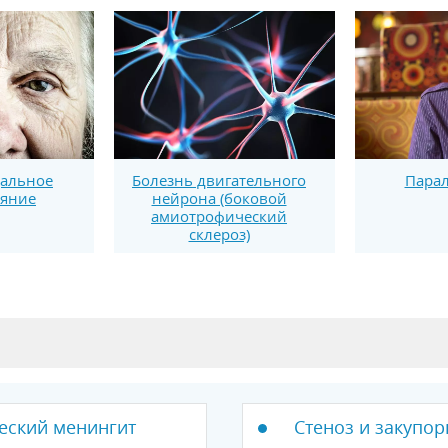
дальное
Болезнь двигательного
Парал
ияние
нейрона (боковой
амиотрофический
склероз)
еский менингит
Стеноз и закупор