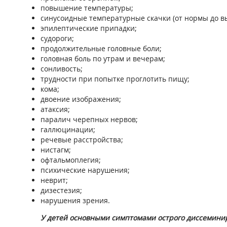
повышение температуры;
синусоидные температурные скачки (от нормы до в
эпилептические припадки;
судороги;
продолжительные головные боли;
головная боль по утрам и вечерам;
сонливость;
трудности при попытке проглотить пищу;
кома;
двоение изображения;
атаксия;
паралич черепных нервов;
галлюцинации;
речевые расстройства;
нистагм;
офтальмоплегия;
психические нарушения;
неврит;
дизестезия;
нарушения зрения.
У детей основными симптомами острого диссемини