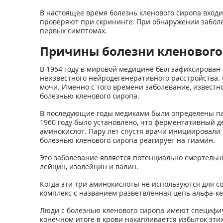
В настоящее время болезнь кленового сиропа входи
проверяют при скрининге. При обнаружении заболе
первых симптомах.
Причины болезни кленового
В 1954 году в мировой медицине был зафиксирован 
неизвестного нейродегенеративного расстройства.
мочи. Именно с того времени заболевание, известн
болезнью кленового сиропа.
В последующие годы медиками были определены пат
1960 году было установлено, что ферментативный д
аминокислот. Пару лет спустя врачи инициировали 
болезнью кленового сиропа реагирует на тиамин.
Это заболевание является потенциально смертельн
лейцин, изолейцин и валин.
Когда эти три аминокислоты не используются для 
комплекс с названием разветвленная цепь альфа-ке
Люди с болезнью кленового сиропа имеют специфиче
конечном итоге в крови накапливается избыток этих