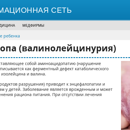
МАЦИОННАЯ СЕТЬ
ЕДИЦИНА
МЕДФИРМЫ
е ребенка
ропа (валинолейцинурия)
едставляющее собой аминоацидопатию (нарушение
описывается как ферментный дефект катаболического
 изолейцина и валина.
(продуктов разрушения) приводит к энцефалопатии и
м у детей. Заболевание является врожденным и может
енения рациона питания. При отсутствии лечения