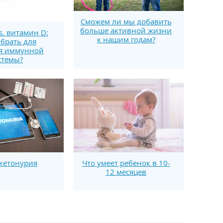
Сможем ли мы добавить
больше активной жизни
s. витамин D:
к нашим годам?
брать для
я иммунной
стемы?
кетонурия
Что умеет ребенок в 10-
12 месяцев