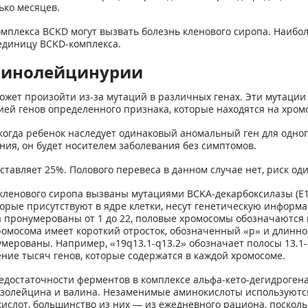
ько месяцев.
омплекса BCKD могут вызвать болезнь кленового сиропа. Наибо
ъединицу BCKD-комплекса.
линолейцинурии
жет произойти из-за мутаций в различных генах. Эти мутации
й генов определенного признака, которые находятся на хромо
огда ребенок наследует одинаковый аномальный ген для одного
ния, он будет носителем заболевания без симптомов.
ставляет 25%. Полового перевеса в данном случае нет, риск о
 кленового сиропа вызваны мутациями BCKA-декарбоксилазы (E
торые присутствуют в ядре клетки, несут генетическую информа
пронумерованы от 1 до 22, половые хромосомы обозначаются ка
омосома имеет короткий отросток, обозначенный «р» и длинно
мерованы. Например, «19q13.1-q13.2» обозначает полосы 13.1-
е тысяч генов, которые содержатся в каждой хромосоме.
недостаточности ферментов в комплексе альфа-кето-дегидроген
изолейцина и валина. Незаменимые аминокислоты используютс
слот, большинство из них — из ежедневного рациона, поскольк