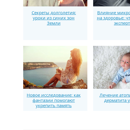
Секреты долголетия:
Влияние микро
уроки из синих зон
на здоровье: ч
Земли
экспер
Новое исследование: как
Лечение атоп
фантазии помогают
дерматита у
укрепить память