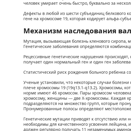
человек умирает очень быстро, буквально за нескол
Дефекты в любой из шести субъединиц белкового к
гене на хромосоме 19, которая кодирует альфа-суб
Механизм наследования ва
Мутация, вызывающая болезнь кленового сиропа, мо
Генетические заболевания определяются комбинацие
Рецессивные генетические нарушения происходят, к
получает один нормальный ген и один ген заболева
Статистический риск рождения больного ребенка со
Ученые установили, что некоторые случаи болезни
плече хромосомы 19 (19q13.1-q13.2). Хромосомы, ко
норме имеют 46 хромосом. Пары хромосом человека 
хромосому, женщины — две Х-хромосомы. Каждая хр
подразделяются на множество групп, которые прону
Пронумерованные полосы определяют местоположени
Генетические мутации приводят к отсутствию или 
необходимы для качественного усвоения лейцина, 
должен регулярно получать 11 незаменимых аминоки