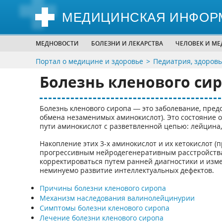
МЕДИЦИНСКАЯ ИНФОР
МЕДНОВОСТИ
БОЛЕЗНИ И ЛЕКАРСТВА
ЧЕЛОВЕК И М
Портал о медицине и здоровье
Педиатрия, здоровь
Болезнь кленового си
Болезнь кленового сиропа — это заболевание, пр
обмена незаменимых аминокислот). Это состояние 
пути аминокислот с разветвленной цепью: лейцина,
Накопление этих 3-х аминокислот и их кетокислот 
прогрессивным нейродегенеративным расстройства
корректироваться путем ранней диагностики и изм
неминуемо развитие интеллектуальных дефектов.
Причины болезни кленового сиропа
Механизм наследования валинолейцинурии
Симптомы болезни кленового сиропа
Лечение болезни кленового сиропа