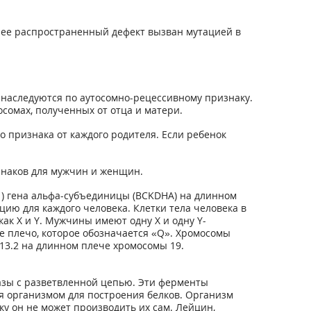
лее распространенный дефект вызван мутацией в
 наследуются по аутосомно-рецессивному признаку.
сомах, полученных от отца и матери.
 признака от каждого родителя. Если ребенок
динаков для мужчин и женщин.
1) гена альфа-субъединицы (BCKDHA) на длинном
цию для каждого человека. Клетки тела человека в
к X и Y. Мужчины имеют одну X и одну Y-
е плечо, которое обозначается «Q». Хромосомы
13.2 на длинном плече хромосомы 19.
азы с разветвленной цепью. Эти ферменты
я организмом для построения белков. Организм
у он не может производить их сам. Лейцин,