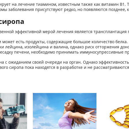
ует на лечение тиамином, известным также как витамин B1. 
мы заболевания присутствуют редко, но появляются позднее, к
сиропа
твенной эффективной мерой лечения является трансплантация 
и может есть продукты, содержащие большое количество белка.
и лейцина, изолейцина и валина, однако риск отторжения дон
ресадку печени, необходимо принимать иммуносупрессивные п
ана с ожиданием своей очереди на орган. Однако эффективность
ого сиропа пока находятся в разработке и не рассматриваютс