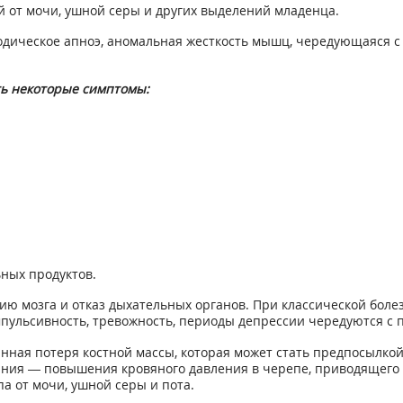
ий от мочи, ушной серы и других выделений младенца.
дическое апноэ, аномальная жесткость мышц, чередующаяся с г
ть некоторые симптомы:
ных продуктов.
 мозга и отказ дыхательных органов. При классической болез
пульсивность, тревожность, периоды депрессии чередуются с 
нная потеря костной массы, которая может стать предпосылкой
яния — повышения кровяного давления в черепе, приводящего к
а от мочи, ушной серы и пота.