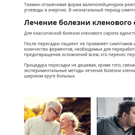
Тиамин-отзывчивая форма валинолейцинурии реагир
углеводы в энергию. В неонатальный период симпто
Лечение болезни кленового 
Для классической болезни кленового сиропа единс
После пересадки пациент не проявляет симптомов 
количество ферментов, необходимых для переработк
предотвращения осложнений всем, кто перенес пе
Процедура пересадки не дешевая, кроме того, связ
экспериментальные методы лечения болезни кленов
широком круге больных.