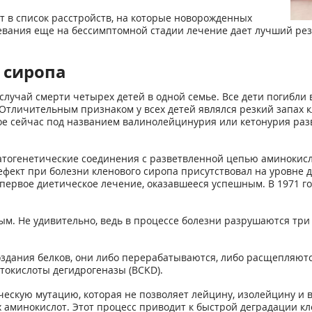
т в список расстройств, на которые новорожденных
вания еще на бессимптомной стадии лечение дает лучший резу
 сиропа
случай смерти четырех детей в одной семье. Все дети погибли 
 Отличительным признаком у всех детей являлся резкий запах
ое сейчас под названием валинолейцинурия или кетонурия раз
огенетические соединения с разветвленной цепью аминокисло
ефект при болезни кленового сиропа присутствовал на уровне
первое диетическое лечение, оказавшееся успешным. В 1971 го
ым. Не удивительно, ведь в процессе болезни разрушаются тр
создания белков, они либо перерабатываются, либо расщепляют
токислоты дегидрогеназы (BCKD).
скую мутацию, которая не позволяет лейцину, изолейцину и ва
 аминокислот. Этот процесс приводит к быстрой деградации кле