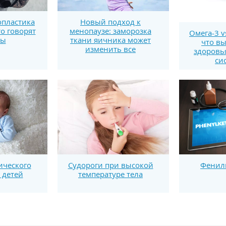
пластика
Новый подход к
то говорят
менопаузе: заморозка
Омега-3 v
ты
ткани яичника может
что вы
изменить все
здоровь
си
ического
Судороги при высокой
Фенил
 детей
температуре тела