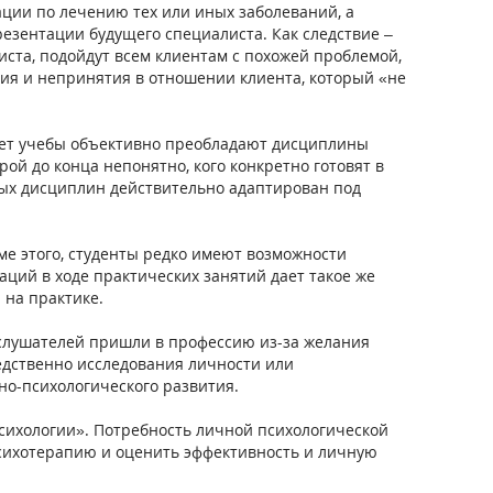
ации по лечению тех или иных заболеваний, а
резентации будущего специалиста. Как следствие –
ста, подойдут всем клиентам с похожей проблемой,
ния и непринятия в отношении клиента, который «не
 лет учебы объективно преобладают дисциплины
й до конца непонятно, кого конкретно готовят в
рных дисциплин действительно адаптирован под
е этого, студенты редко имеют возможности
ций в ходе практических занятий дает такое же
 на практике.
х слушателей пришли в профессию из-за желания
едственно исследования личности или
о-психологического развития.
 психологии». Потребность личной психологической
психотерапию и оценить эффективность и личную