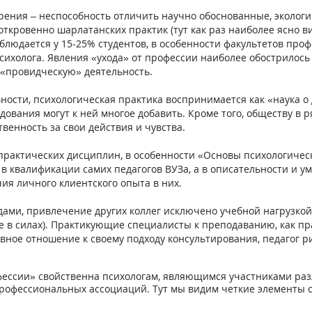
ения – неспособность отличить научно обоснованные, эколог
 откровенно шарлатанских практик (тут как раз наиболее ясно
блюдается у 15-25% студентов, в особенности факультетов про
сихолога. Явления «ухода» от профессии наиболее обострилось
 «провидческую» деятельность.
ьности, психологическая практика воспринимается как «наука о 
дования могут к ней многое добавить. Кроме того, обществу в 
венность за свои действия и чувства.
актических дисциплин, в особенности «Основы психологическ
в квалификации самих педагогов ВУЗа, а в описательности и 
ия личного клиентского опыта в них.
дами, привлечение других коллег исключено учебной нагрузкой
е в силах). Практикующие специалисты к преподаванию, как пр
ивное отношение к своему подходу консультирования, педагог 
офессии» свойственна психологам, являющимся участниками р
офессиональных ассоциаций. Тут мы видим четкие элементы с