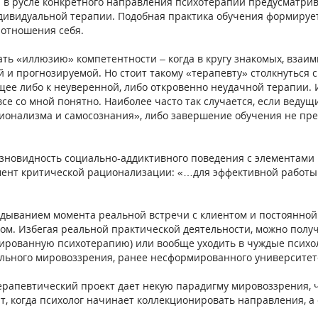
а в русле конкретного направления психотерапии предусматри
ндивидуальной терапии. Подобная практика обучения формирует
 отношения себя.
ать «иллюзию» компетентности – когда в кругу знакомых, вза
ой и прогнозируемой. Но стоит такому «терапевту» столкнуться
щее либо к неуверенной, либо откровенно неудачной терапии
все со мной понятно. Наиболее часто так случается, если вед
ссионализма и самосознания», либо завершение обучения не пр
зновидность социально-аддиктивного поведения с элементами 
мент критической рационализации: «…для эффективной работы
адыванием момента реальной встречи с клиентом и постоянно
ом. Избегая реальной практической деятельности, можно пол
ированную психотерапию) или вообще уходить в чуждые психол
льного мировоззрения, ранее несформированного университетс
 терапевтический проект дает некую парадигму мировоззрения, 
т, когда психолог начинает коллекционировать направления, а