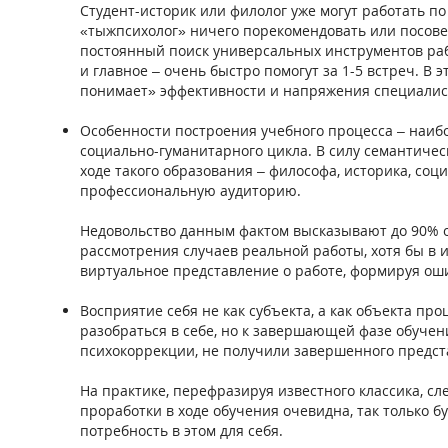
Студент-историк или филолог уже могут работать по
«тыжпсихолог» ничего порекомендовать или посовет
постоянный поиск универсальных инструментов рабо
и главное – очень быстро помогут за 1-5 встреч. 
понимает» эффективности и напряжения специалист
Особенности построения учебного процесса – наиб
социально-гуманитарного цикла. В силу семантичес
ходе такого образования – философа, историка, со
профессиональную аудиторию.
Недовольство данным фактом высказывают до 90% о
рассмотрения случаев реальной работы, хотя бы в 
виртуальное представление о работе, формируя ош
Восприятие себя не как субъекта, а как объекта п
разобраться в себе, но к завершающей фазе обуче
психокоррекции, не получили завершенного предст
На практике, перефразируя известного классика, сл
проработки в ходе обучения очевидна, так только 
потребность в этом для себя.