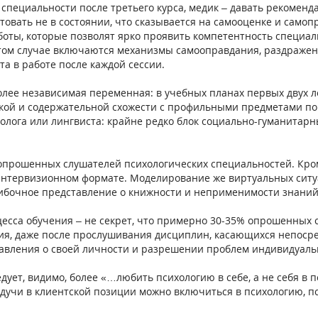
 специальности после третьего курса, медик – давать рекоменд
овать не в состоянии, что сказывается на самооценке и самоп
ты, которые позволят ярко проявить компетентность специали
В этом случае включаются механизмы самооправдания, раздраже
а в работе после каждой сессии.
олее независимая переменная: в учебных планах первых двух
кой и содержательной схожести с профильными предметами поро
циолога или лингвиста: крайне редко блок социально-гуманита
прошенных слушателей психологических специальностей. Кром
интервизионном формате. Моделирование же виртуальных ситуа
ибочное представление о книжности и неприменимости знаний
роцесса обучения – не секрет, что примерно 30-35% опрошенны
ния, даже после прослушивания дисциплин, касающихся непоср
авления о своей личности и разрешении проблем индивидуальн
едует, видимо, более «…любить психологию в себе, а не себя в
будучи в клиентской позиции можно включиться в психологию, 