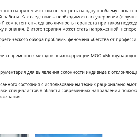
чного напряжения: если посмотреть на одну проблему согласн
 работы. Как следствие – необходимость в супервизии (в лучшем
«Я компетентен», однако личность терапевта при таком подход
ку и знания. В итоге терапия может стать напряженной, непере
ретического обзора проблемы феномена «бегства от профессии»
.
рии современных методов психокоррекции МОО «Международный
трументария для выявления склонности индивида к отклоняющ
анного состояния с использованием техник рационально-эмот
овки специалистов в области современных направлений психо
сознания.