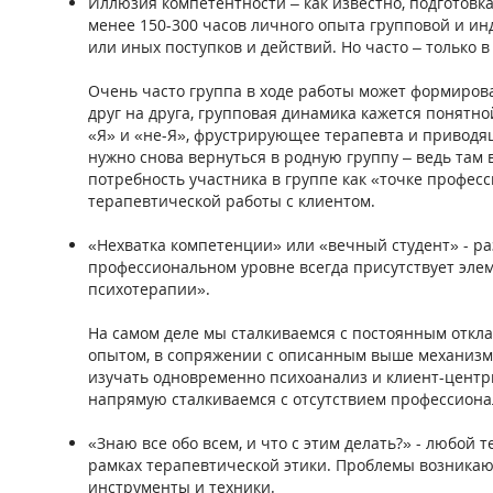
Иллюзия компетентности – как известно, подготовк
менее 150-300 часов личного опыта групповой и и
или иных поступков и действий. Но часто – только в
Очень часто группа в ходе работы может формиров
друг на друга, групповая динамика кажется понятн
«Я» и «не-Я», фрустрирующее терапевта и приводя
нужно снова вернуться в родную группу – ведь там 
потребность участника в группе как «точке профе
терапевтической работы с клиентом.
«Нехватка компетенции» или «вечный студент» - ра
профессиональном уровне всегда присутствует эле
психотерапии».
На самом деле мы сталкиваемся с постоянным откл
опытом, в сопряжении с описанным выше механизм
изучать одновременно психоанализ и клиент-центр
напрямую сталкиваемся с отсутствием профессиона
«Знаю все обо всем, и что с этим делать?» - любой
рамках терапевтической этики. Проблемы возникаю
инструменты и техники.