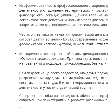
Несформированность профессионального мировоззр
деятельности от духовных, эзотерических, и подчас
философского блока дисциплин). Данное явление на
легализуют свои действия и навыки через диплом п
запретить «экстрасенсорную», «целительскую» или
Часто, опять-таки от нехватки практической деятел
которая дается во многих ВУЗах, современные иссле
форме «кармического» фатума, нежели взять ответст
Методически несовершенный стиль преподавания пр
«Основы психокоррекции». Причина здесь вовсе не 
направлений и подходов психокоррекции, без налич
Сам педагог чаще всего владеет одним-двумя подхо
разрываясь между двумя-тремя работами, педагог н
системы оплаты труда. В итоге, сформировав негат
деятельности у части студенческой группы.
Совершенно особая разновидность «бегства от пр
современной психотерапии в формате различных пр