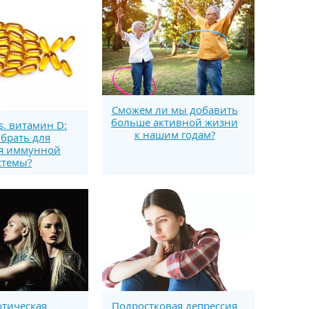
Сможем ли мы добавить
больше активной жизни
s. витамин D:
к нашим годам?
брать для
я иммунной
стемы?
тическая
Подростковая депрессия