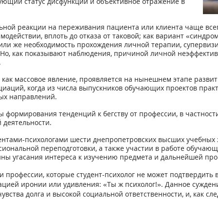
ующий статус дисфункции и объективное отражение в
ьной реакции на переживания пациента или клиента чаще все
одействии, вплоть до отказа от таковой; как вариант «синдро
 или же необходимость прохождения личной терапии, супервиз
 Но, как показывают наблюдения, причиной личной неэффектив
.
, как массовое явление, проявляется на нынешнем этапе разв
иаций, когда из числа выпускников обучающих проектов практ
ых направлений.
 формирования тенденций к бегству от профессии, в частности
 деятельности.
удентами-психологами шести днепропетровских высших учебных
сиональной переподготовки, а также участии в работе обучаю
ны угасания интереса к изучению предмета и дальнейшей про
 профессии, которые студент-психолог не может подтвердить в 
цией иронии или удивления: «Ты ж психолог!». Данное суждени
ства долга и высокой социальной ответственности, и, как сле