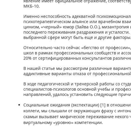
явление имеет официальное отражение, соответств
МКБ-10.
Именно неспособность адекватной психоэмоционал
психотерапевтическом альянсе или врачебном взаим
цинизм, «черный» юмор (Зайва О.О.), мизантропия
последнего переживания раздражения и усталости.
выбранной сфере могут быть еще и другие факторы
Относительно часто сейчас «бегство от профессии»
школ в рамках профессиональных сообществ и ассоц
20% от сертифицированных консультантов различн
В нашей статье мы рассмотрим различные варианты
аддиктивные варианты отказа от профессиональной
В ходе педагогической и тренерской работы со ст
специалистов-психологов основной учебы и профес
направлений, удалось установить следующие причи
Социальные ожидания (экспектации) [1] в отношении
коллеги, мы слышали от окружающих фразу с интона
скамьи вызывает мифическое переживание некого чув
виртуальному «уровню» компетенции.