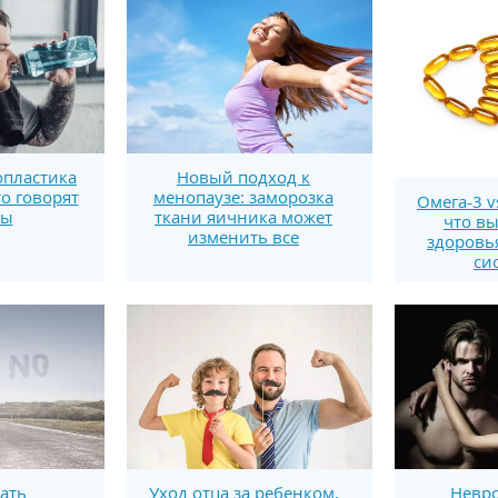
пластика
Новый подход к
то говорят
менопаузе: заморозка
Омега-3 v
ты
ткани яичника может
что вы
изменить все
здоровь
си
ать
Уход отца за ребенком,
Невро