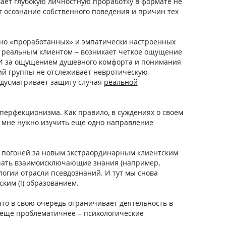
вает глубокую личностную проработку в формате не
 осознание собственного поведения и причин тех
имно «проработанных» и эмпатически настроенных
 с реальным клиентом – возникает четкое ощущение
. И за ощущением душевного комфорта и понимания
ущий группы не отслеживает невротическую
едусматривает защиту случая
реальной
перфекционизма. Как правило, в суждениях о своем
 мне нужно изучить еще одно направление
й погоней за новым экстраординарным клиентским
учать взаимоисключающие знания (например,
огии отрасли псевдознаний. И тут мы снова
ким (!) образованием.
что в свою очередь ограничивает деятельность в
 еще проблематичнее – психологические