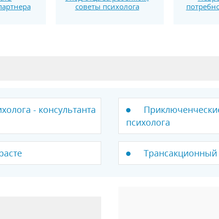
партнера
советы психолога
потребно
холога - консультанта
Приключенческие
психолога
расте
Трансакционный 