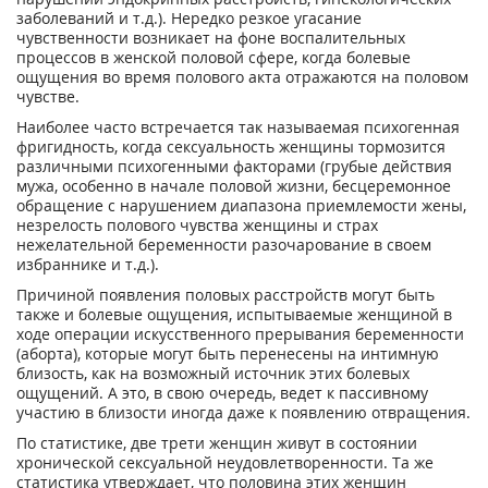
заболеваний и т.д.). Нередко резкое угасание
чувственности возникает на фоне воспалительных
процессов в женской половой сфере, когда болевые
ощущения во время полового акта отражаются на половом
чувстве.
Наиболее часто встречается так называемая психогенная
фригидность, когда сексуальность женщины тормозится
различными психогенными факторами (грубые действия
мужа, особенно в начале половой жизни, бесцеремонное
обращение с нарушением диапазона приемлемости жены,
незрелость полового чувства женщины и страх
нежелательной беременности разочарование в своем
избраннике и т.д.).
Причиной появления половых расстройств могут быть
также и болевые ощущения, испытываемые женщиной в
ходе операции искусственного прерывания беременности
(аборта), которые могут быть перенесены на интимную
близость, как на возможный источник этих болевых
ощущений. А это, в свою очередь, ведет к пассивному
участию в близости иногда даже к появлению отвращения.
По статистике, две трети женщин живут в состоянии
хронической сексуальной неудовлетворенности. Та же
статистика утверждает, что половина этих женщин