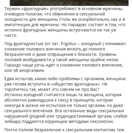
Термин «фригидная» употребляют в основном мужчины,
очевидно полагая, что обвинение в сексуальной
холодности для женщины столь же оскорбительно, как и в
импотенции для мужчины. Но парадокс состоит в том, что
истинно фригидные женщины встречаются не так уж
часто.
Под фригидностью (от лат. frigidus – холодный ) понимают
снижение полового влечения вплоть до полного
безразличия и даже отвращения к близости. Уровень
половой возбудимости у такой женщины крайне низок.
Гораздо чаще речь идет о снижении полового влечения,
или об аноргазмии.
Едва испытав, какие-либо проблемы с оргазмом, женщина
уже готова вступить в «общество фригидных». Не
торопитесь так, может это совсем не про Вас?
Истинно холодной считается лишь та женщина, которая
абсолютно равнодушна к сексу в принципе, которая
никогда в жизни не испытала не только оргазма, но даже
сексуального влечения. Все остальные виды сексуальных
нарушений (редкий или труднодостижимый оргазм, слабое
либидо) поддаются коррекции методами сексологии.
Почти полное безразличие к сексуальным контактам, тем