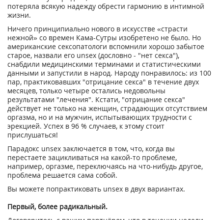
потеряла всякую надежду обрести гармонию в интимной
жизни.
Ничего принципиально нового в искусстве «страсти
нежной» со времен Кама-Сутры изобретено не было. Но
американские сексопатологи вспомнили хорошо забытое
старое, назвали его unsex (дословно - "нет секса"),
снабдили медицинскими терминами и статистическими
данными и запустили в народ. Народу понравилось: из 100
пар, практиковавших "отрицание секса" в течение двух
месяцев, только четыре остались недовольны
результатами "лечения". Кстати, "отрицание секса"
действует не только на женщин, страдающих отсутствием
оргазма, но и на мужчин, испытывающих трудности с
эрекцией. Успех в 96 % случаев, к этому стоит
прислушаться!
Парадокс unsex заключается в том, что, когда вы
перестаете зацикливаться на какой-то проблеме,
например, оргазме, переключаясь на что-нибудь другое,
проблема решается сама собой.
Вы можете попрактиковать unsex в двух вариантах.
Первый, более радикальный.