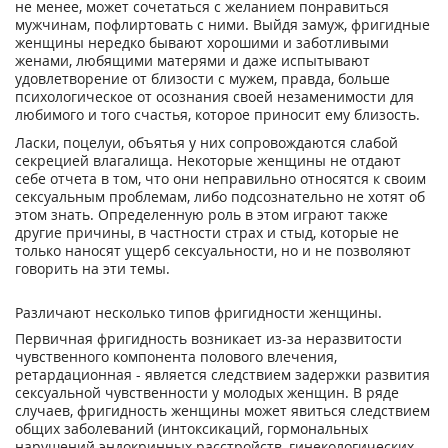
не менее, может сочетаться с желанием понравиться
мужчинам, пофлиртовать с ними. Выйдя замуж, фригидные
женщины нередко бывают хорошими и заботливыми
женами, любящими матерями и даже испытывают
удовлетворение от близости с мужем, правда, больше
психологическое от осознания своей незаменимости для
любимого и того счастья, которое приносит ему близость.
Ласки, поцелуи, объятья у них сопровождаются слабой
секрецией влагалища. Некоторые женщины не отдают
себе отчета в том, что они неправильно относятся к своим
сексуальным проблемам, либо подсознательно не хотят об
этом знать. Определенную роль в этом играют также
другие причины, в частности страх и стыд, которые не
только наносят ущерб сексуальности, но и не позволяют
говорить на эти темы.
Различают несколько типов фригидности женщины.
Первичная фригидность возникает из-за неразвитости
чувственного компонента полового влечения,
ретардационная - является следствием задержки развития
сексуальной чувственности у молодых женщин. В ряде
случаев, фригидность женщины может явиться следствием
общих заболеваний (интоксикаций, гормональных
нарушений эндокринных расстройств, гинекологических