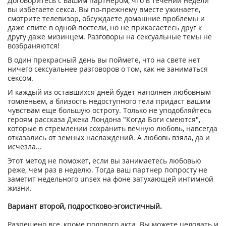
Договоритесь с вашим партнёром, что в течении недели
вы избегаете секса. Вы по-прежнему вместе ужинаете,
смотрите телевизор, обсуждаете домашние проблемы и
даже спите в одной постели, но не прикасаетесь друг к
другу даже мизинцем. Разговоры на сексуальные темы не
возбраняются!
В один прекрасный день вы поймете, что на свете нет
ничего сексуальнее разговоров о том, как не заниматься
сексом.
И каждый из оставшихся дней будет наполнен любовным
томленьем, а близость недоступного тела придаст вашим
чувствам еще большую остроту. Только не уподобляйтесь
героям рассказа Джека Лондона "Когда Боги смеются",
которые в стремлении сохранить вечную любовь, навсегда
отказались от земных наслаждений. А любовь взяла, да и
исчезла...
Этот метод не поможет, если вы занимаетесь любовью
реже, чем раз в неделю. Тогда ваш партнер попросту не
заметит недельного unsex на фоне затухающей интимной
жизни.
Вариант второй, подростково-эгоистичный.
Разрешено все, кроме полового акта. Вы можете целовать и