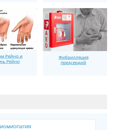
м Рейно и
Фибрилляция
нь Рейно
предсердий
диомиопатия