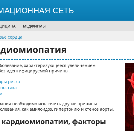
МАЦИОННАЯ СЕТЬ
ЕДИЦИНА
МЕДФИРМЫ
вье сердца
рдиомиопатия
аболевание, характеризующееся увеличением
м без идентифицируемой причины.
оры риска
ностика
и
евания необходимо исключить другие причины
олевания, как амилоидоз, гипертонию и стеноз аорты.
 кардиомиопатии, факторы