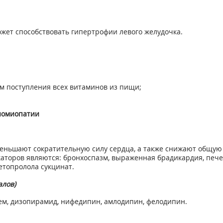
ожет способствовать гипертрофии левого желудочка.
м поступления всех витаминов из пищи;
иомиопатии
ньшают сократительную силу сердца, а также снижают общую 
каторов являются: бронхоспазм, выраженная брадикардия, печ
етопролола сукцинат.
алов)
ем, дизопирамид, нифедипин, амлодипин, фелодипин.