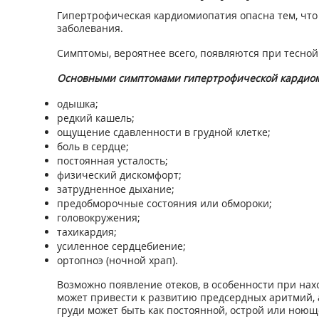
Гипертрофическая кардиомиопатия опасна тем, что
заболевания.
Симптомы, вероятнее всего, появляются при тесной
Основными симптомами гипертрофической кардиом
одышка;
редкий кашель;
ощущение сдавленности в грудной клетке;
боль в сердце;
постоянная усталость;
физический дискомфорт;
затрудненное дыхание;
предобморочные состояния или обмороки;
головокружения;
тахикардия;
усиленное сердцебиение;
ортопноэ (ночной храп).
Возможно появление отеков, в особенности при нах
может привести к развитию предсердных аритмий, 
груди может быть как постоянной, острой или ноющ