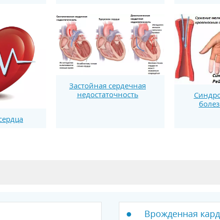
Застойная сердечная
недостаточность
Синдро
болез
сердца
Врожденная кар