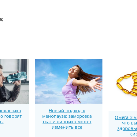
а;
пластика
Новый подход к
то говорят
менопаузе: заморозка
Омега-3 v
ты
ткани яичника может
что вы
изменить все
здоровь
си