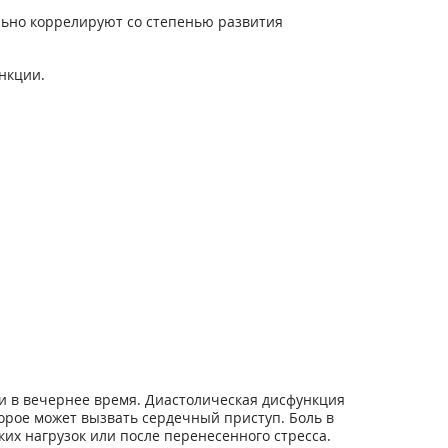
льно коррелируют со степенью развития
нкции.
 и в вечернее время. Диастолическая дисфункция
орое может вызвать сердечный приступ. Боль в
их нагрузок или после перенесенного стресса.