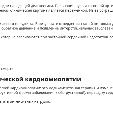
одом наводящей диагностики. Пальпация пульса в сонной артер
елом клиническая картина является переменной. Из-за сокращ
 левого желудочка. В результате отвердения тканей не только 
 обратное давление и появление интерстициальных заболевани
, которые развиваются при застойной сердечной недостаточнос
 смерти.
ической кардиомиопатии
ской кардиомиопатии: это медикаментозная терапия и измене
уктивной формы заболевания к обструктивной), пересадку сер
гать интенсивных нагрузок: