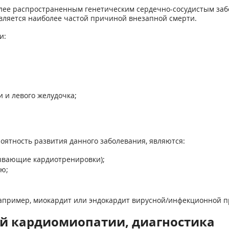
лее распространенным генетическим сердечно-сосудистым за
является наиболее частой причиной внезапной смерти.
и:
 и левого желудочка;
ятность развития данного заболевания, являются:
тывающие кардиотренировки);
ю;
апример, миокардит или эндокардит вирусной/инфекционной 
й кардиомиопатии, диагностика