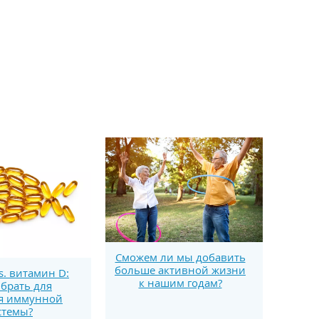
Сможем ли мы добавить
больше активной жизни
s. витамин D:
к нашим годам?
брать для
я иммунной
стемы?