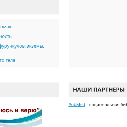
томакс
ность
фурункулов, экземы,
го тела
НАШИ ПАРТНЕРЫ
PubMed
- национальная би