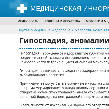
МЕДИЦИНСКАЯ ИНФОР
МЕДНОВОСТИ
БОЛЕЗНИ И ЛЕКАРСТВА
ЧЕЛОВЕК И М
Портал о медицине и здоровье
Урология. Болезни 
Гипоспадия, аномалии
Гипоспадия
- врожденное недоразвитие губчатой ч
соединительной тканью и искривлением полового ч
наиболее часто встречающихся аномалий мочеиспуск
Гипоспадия развивается вследствие задержки или
эмбрионального развития.
Причинами ее могут быть экзогенные интоксикации
во время формирования у плода половых органов и 
отверстие мочеиспускательного канала открывается
венечной борозды, на вентральной поверхности пол
В зависимости от локализации наружного отверстия