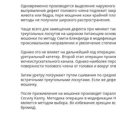
Одновременно производятся выделение наружного о
выпрямления дефект полового члена подлежит закр
живота или бедра, пере мощение кожи крайней плоти
методы не получили широкого распространения.
Чаще всего для замещения дефекта при меняют так
треугольных лоскутов на широком питающем основан
мошонки по методу Смита-Блекфилда в модификации
проксимальном направлении и увеличение степени
Однако это не влияет на дальнейший ход операции.
уретральный катетер. Второй этап операции произв
мочеиспускательного канала. Однако наиболее пер
поверхности полового члена от головки и вокруг о
Затем уретру погружают путем сшивания по средней
встречными треугольными лоскутами. Если же дефек
мошонку.
После приживления на мошонке производят паралл
Сесилу Калпу. Методика операции в модификации Н.
является методом выбора. Во избежание эрекции в
бромид).