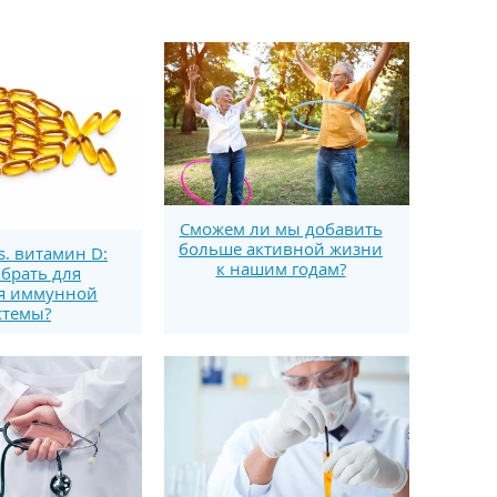
Сможем ли мы добавить
больше активной жизни
s. витамин D:
к нашим годам?
брать для
я иммунной
стемы?