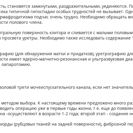
ь, становятся замкнутыми, раздражительными, уединяются. По
стика типичной гипоспадии особых трудностей не вызывает. О
рмафродитизма подчас очень трудно. Необходимо обращать вн
сти полового члена.
тральную поверхность клитора и сливается с малыми половым
з просвета уретры. Необходимо также исследовать содержание 
рафию (для обнаружения матки и придатков), уретрографию дл
ти имеет ядерно-магнитно-резонансная и ультразвуковая диаг
и лапаротомию.
воловой трети мочеиспускательного канала, если нет значитель
я методом выбора. К настоящему времени предложено много р
одить операцию уже в первые годы жизни, т е. еще до появле
 -осуществляют в возрасте 1-2 года; второй этап - создание не
хорды (рубцовых тканей на задней поверхности), фиброзной пе