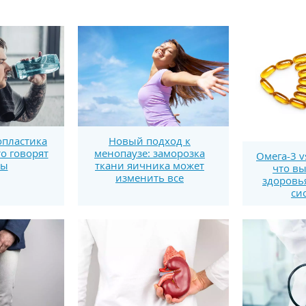
пластика
Новый подход к
то говорят
менопаузе: заморозка
Омега-3 v
ты
ткани яичника может
что вы
изменить все
здоровь
си