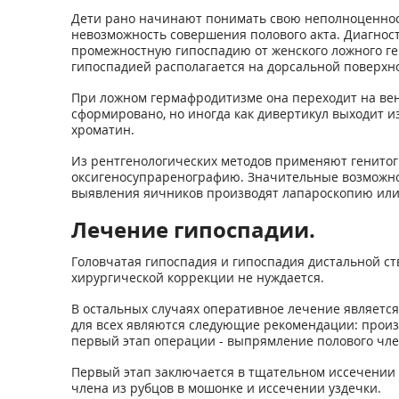
Дети рано начинают понимать свою неполноценност
невозможность совершения полового акта. Диагно
промежностную гипоспадию от женского ложного ге
гипоспадией располагается на дорсальной поверхно
При ложном гермафродитизме она переходит на вен
сформировано, но иногда как дивертикул выходит и
хроматин.
Из рентгенологических методов применяют генитог
оксигеносупраренографию. Значительные возможнос
выявления яичников производят лапароскопию ил
Лечение гипоспадии.
Головчатая гипоспадия и гипоспадия дистальной ст
хирургической коррекции не нуждается.
В остальных случаях оперативное лечение являетс
для всех являются следующие рекомендации: произв
первый этап операции - выпрямление полового члена
Первый этап заключается в тщательном иссечении 
члена из рубцов в мошонке и иссечении уздечки.