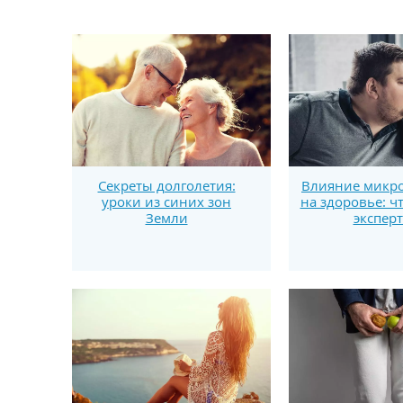
Секреты долголетия:
Влияние микро
уроки из синих зон
на здоровье: ч
Земли
экспер