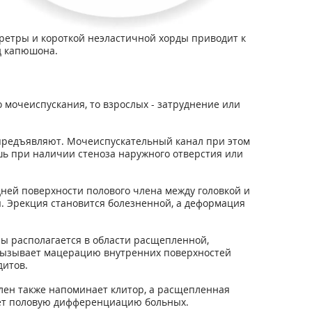
ретры и короткой неэластичной хорды приводит к
д капюшона.
 мочеиспускания, то взрослых - затруднение или
 предъявляют. Мочеиспускательный канал при этом
шь при наличии стеноза наружного отверстия или
ней поверхности полового члена между головкой и
. Эрекция становится болезненной, а деформация
ы располагается в области расщепленной,
 вызывает мацерацию внутренних поверхностей
итов.
лен также напоминает клитор, а расщепленная
яет половую дифференциацию больных.