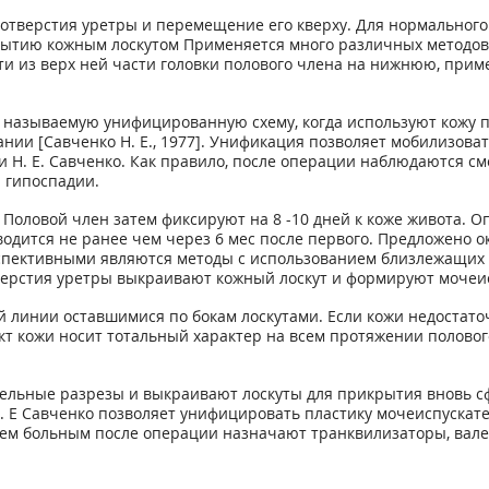
тверстия уретры и перемещение его кверху. Для нормального
ытию кожным лоскутом Применяется много различных методов 
 из верх ней части головки полового члена на нижнюю, примен
 называемую унифицированную схему, когда используют кожу 
ии [Савченко Н. Е., 1977]. Унификация позволяет мобилизоват
 Н. Е. Савченко. Как правило, после операции наблюдаются с
 гипоспадии.
 Половой член затем фиксируют на 8 -10 дней к коже живота. 
одится не ранее чем через 6 мес после первого. Предложено 
спективными являются методы с использованием близлежащих т
тверстия уретры выкраивают кожный лоскут и формируют мочеи
 линии оставшимися по бокам лоскутами. Если кожи недостаточ
т кожи носит тотальный характер на всем протяжении полового
ельные разрезы и выкраивают лоскуты для прикрытия вновь с
 Е Савченко позволяет унифицировать пластику мочеиспускате
сем больным после операции назначают транквилизаторы, вал