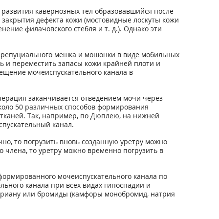
 развития кавернозных тел образовавшийся после
закрытия дефекта кожи (мостовидные лоскуты кожи
ение филачовского стебля и т. д.). Однако эти
препуциального мешка и мошонки в виде мобильных
ь и переместить запасы кожи крайней плоти и
мещение мочеиспускательного канала в
Операция заканчивается отведением мочи через
около 50 различных способов формирования
каней. Так, например, по Дюплею, на нижней
спускательный канал.
но, то погрузить вновь созданную уретру можно
 члена, то уретру можно временно погрузить в
формированного мочеиспускательного канала по
льного канала при всех видах гипоспадии и
ериану или бромиды (камфоры монобромид, натрия