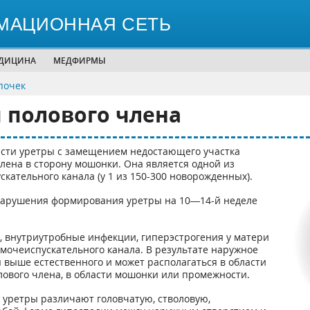
МАЦИОННАЯ СЕТЬ
ЕДИЦИНА
МЕДФИРМЫ
почек
 полового члена
асти уретры с замещением недостающего участка
лена в сторону мошонки. Она является одной из
ательного канала (у 1 из 150-300 новорожденных).
 нарушения формирования уретры на 10—14-й неделе
, внутриутробные инфекции, гиперэстрогения у матери
мочеиспускательного канала. В результате наружное
 выше естественного и может располагаться в области
ового члена, в области мошонки или промежности.
 уретры различают головчатую, стволовую,