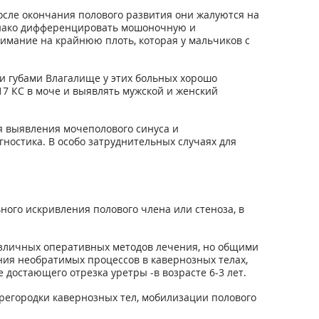
сле окончания полового развития они жалуются на
днако дифференцировать мошоночную и
имание на крайнюю плоть, которая у мальчиков с
и губами Влагалище у этих больных хорошо
17 КС в моче и выявлять мужской и женский
я выявления мочеполового синуса и
ностика. В особо затруднительных случаях для
ного искривления полового члена или стеноза, в
азличных оперативных методов лечения, но общими
ния необратимых процессов в кавернозных телах,
 достающего отрезка уретры -в возрасте 6-3 лет.
регородки кавернозных тел, мобилизации полового