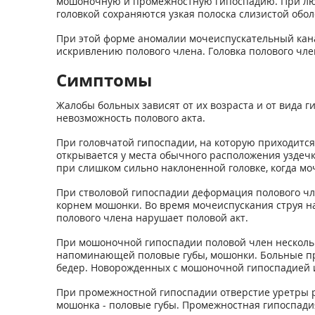
мошоночную и промежностную гипоспадию. При лю
головкой сохраняются узкая полоска слизистой обо
При этой форме аномалии мочеиспускательный кана
искривлению полового члена. Головка полового чл
Симптомы
Жалобы больных зависят от их возраста и от вида г
невозможность полового акта.
При головчатой гипоспадии, на которую приходится
открывается у места обычного расположения уздечк
при слишком сильно наклоненной головке, когда моч
При стволовой гипоспадии деформация полового чл
корнем мошонки. Во время мочеиспускания струя н
полового члена нарушает половой акт.
При мошоночной гипоспадии половой член нескольк
напоминающей половые губы, мошонки. Больные при
бедер. Новорожденных с мошоночной гипоспадией 
При промежностной гипоспадии отверстие уретры р
мошонка - половые губы. Промежностная гипоспади