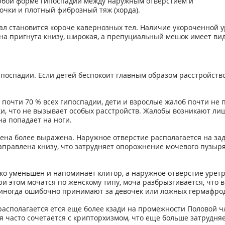
бой форме гипоспадии между наружным отверстием и
лочки и плотный фиброзный тяж (хорда).
л становится короче кавернозных тел. Наличие укороченной у
ена пригнута книзу, широкая, а препуциальный мешок имеет ви
ипоспадии. Если детей беспокоит главным образом расстройство
 почти 70 % всех гипоспадии, дети и взрослые жалоб почти не
и, что не вызывает особых расстройств. Жалобы возникают ли
а попадает на ноги.
ена более выражена. Наружное отверстие располагается на зад
аправлена книзу, что затрудняет опорожнение мочевого пузыря
о уменьшен и напоминает клитор, а наружное отверстие уретр
 этом мочатся по женскому типу, моча разбрызгивается, что
иногда ошибочно принимают за девочек или ложных гермафрод
асполагается ется еще более кзади на промежности Половой ч
я часто сочетается с крипторхизмом, что еще больше затрудн