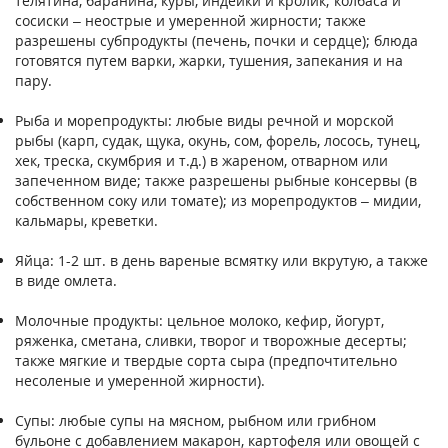
телятина, баранина, куры, индейки и кролик; колбаса и
сосиски – неострые и умеренной жирности; также
разрешены субпродукты (печень, почки и сердце); блюда
готовятся путем варки, жарки, тушения, запекания и на
пару.
Рыба и морепродукты: любые виды речной и морской
рыбы (карп, судак, щука, окунь, сом, форель, лосось, тунец,
хек, треска, скумбрия и т.д.) в жареном, отварном или
запеченном виде; также разрешены рыбные консервы (в
собственном соку или томате); из морепродуктов – мидии,
кальмары, креветки.
Яйца: 1-2 шт. в день вареные всмятку или вкрутую, а также
в виде омлета.
Молочные продукты: цельное молоко, кефир, йогурт,
ряженка, сметана, сливки, творог и творожные десерты;
также мягкие и твердые сорта сыра (предпочтительно
несоленые и умеренной жирности).
Супы: любые супы на мясном, рыбном или грибном
бульоне с добавлением макарон, картофеля или овощей с