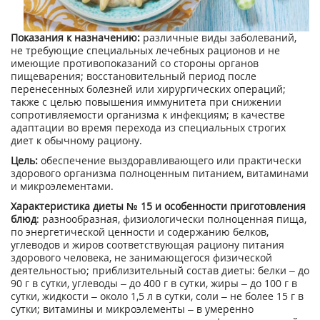
Показания к назначению:
различные виды заболеваний,
не требующие специальных лечебных рационов и не
имеющие противопоказаний со стороны органов
пищеварения; восстановительный период после
перенесенных болезней или хирургических операций;
также с целью повышения иммунитета при снижении
сопротивляемости организма к инфекциям; в качестве
адаптации во время перехода из специальных строгих
диет к обычному рациону.
Цель:
обеспечение выздоравливающего или практически
здорового организма полноценным питанием, витаминами
и микроэлементами.
Характеристика диеты № 15 и особенности приготовления
блюд
: разнообразная, физиологически полноценная пища,
по энергетической ценности и содержанию белков,
углеводов и жиров соответствующая рациону питания
здорового человека, не занимающегося физической
деятельностью; приблизительный состав диеты: белки – до
90 г в сутки, углеводы – до 400 г в сутки, жиры – до 100 г в
сутки, жидкости – около 1,5 л в сутки, соли – не более 15 г в
сутки; витамины и микроэлементы – в умеренно