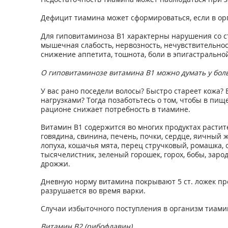
Дефицит тиамина может сформироваться, если в ор
Для гиповитаминоза В1 характерны нарушения со с
мышечная слабость, нервозность, нечувствительност
снижение аппетита, тошнота, боли в эпигастральной
О гиповитаминозе витамина В1 можно думать у бол
У вас рано поседели волосы? Быстро стареет кожа
нагрузками? Тогда позаботьтесь о том, чтобы в пищ
рационе снижает потребность в тиамине.
Витамин В1 содержится во многих продуктах растит
говядина, свинина, печень, почки, сердце, яичный 
лопуха, кошачья мята, перец стручковый, ромашка, 
тысячелистник, зеленый горошек, горох, бобы, зар
дрожжи.
Дневную норму витамина покрывают 5 ст. ложек про
разрушается во время варки.
Случаи избыточного поступления в организм тиамина
Витамин В2 (рибофлавин)