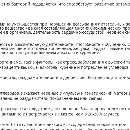
 этих бактерий подавляется, что способствует развитию витам
амина уменьшается при нарушении всасывания питательных вещ
то вещество - важная составляющая многих биохимических про
ен в организме, деятельность сердечно-сосудистой, нервной с
ость и мыслительную деятельность, способность к обучению. 
ания мышечного тонуса кишечника, желудка, сердца. Тиамин т
 возрастом, употреблением алкоголя и курением.
рганизме. Такие факторы, как стресс, заболевания с высокой 
трацептивы, кофе, алкоголь, курение и потребление углеводов
ойство, раздражительность и депрессию. Рост дефицита приво
углеводов, искажает нервные импульсы и генетический материа
 малейшие раздражители покраснением или сыпью.
 развивается вследствие длительно несбалансированного пита
витамина В1 встречается не менее, чем в 20-30% случаев.
ожет быть следствием низкого его содержания молоке матери.
болеваниях желудочно-кишечного тракта (хронический гипоаци