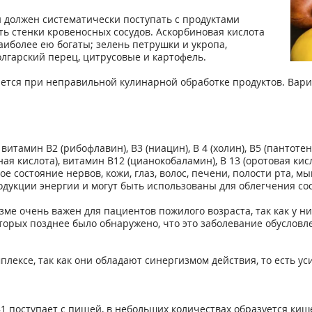
 должен систематически поступать с продуктами
ь стенки кровеносных сосудов. Аскорбиновая кислота
аиболее ею богаты; зелень петрушки и укропа,
лгарский перец, цитрусовые и картофель.
ется при неправильной кулинарной обработке продуктов. Варит
итамин В2 (рибофлавин), В3 (ниацин), В 4 (холин), В5 (пантотено
я кислота), витамин В12 (цианокобаламин), В 13 (оротовая кисло
 состояние нервов, кожи, глаз, волос, печени, полости рта, м
дукции энергии и могут быть использованы для облегчения со
ме очень важен для пациентов пожилого возраста, так как у н
торых позднее было обнаружено, что это заболевание обуслов
лексе, так как они обладают синергизмом действия, то есть ус
В1 поступает с пищей, в небольших количествах образуется ки