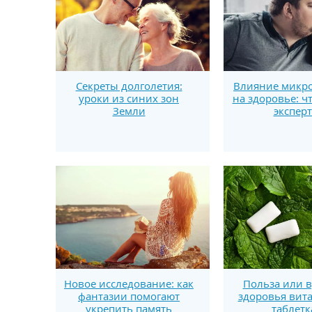
Секреты долголетия:
Влияние микро
уроки из синих зон
на здоровье: ч
Земли
экспер
Новое исследование: как
Польза или в
фантазии помогают
здоровья вит
укрепить память
таблетк