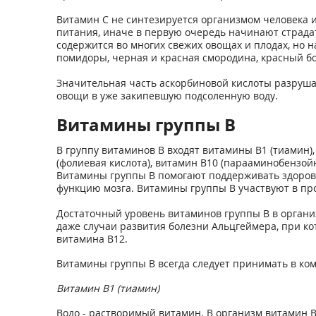
Витамин С не синтезируется организмом человека и
питания, иначе в первую очередь начинают страдат
содержится во многих свежих овощах и плодах, но н
помидоры, черная и красная смородина, красный бо
Значительная часть аскорбиновой кислоты разруша
овощи в уже закипевшую подсоленную воду.
Витамины группы В
В группу витаминов В входят витамины В1 (тиамин), в
(фолиевая кислота), витамин В10 (парааминобензойна
Витамины группы В помогают поддерживать здоровое
функцию мозга. Витамины группы В участвуют в про
Достаточный уровень витаминов группы В в организ
даже случаи развития болезни Альцгеймера, при ко
витамина В12.
Витамины группы В всегда следует принимать в комп
Витамин В1 (тиамин)
Водо - растворимый витамин. В организм витамин 