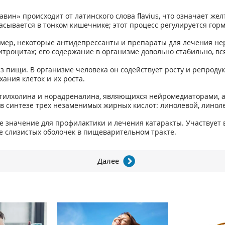
ин» происходит от латинского слова flavius, что означает жел
асывается в тонком кишечнике; этот процесс регулируется го
ер, некоторые антидепрессанты и препараты для лечения нер
итроцитах; его содержание в организме довольно стабильно, вс
з пищи. В организме человека он содействует росту и репроду
ания клеток и их роста.
тилхолина и норадреналина, являющихся нейромедиаторами, а 
 в синтезе трех незаменимых жирных кислот: линолевой, линол
 значение для профилактики и лечения катаракты. Участвует в
е слизистых оболочек в пищеварительном тракте.
Далее