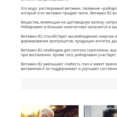
Это водо- растворимый витамин. Название «рибофлав
который этот витамин придает моче. Витамин В2 вс
Вещества, влияющие на щитовидную железу, наприм
Рибофлавин в больших количествах запасается в эр
Витамин В2 способствует высвобождению энергии и
формирования эритроцитов, продукции антител, дых
Витамин В2 необходим для синтеза серотонина, аце
при воспалении. Кроме того, рибофлавин участвует
Витамин В2 уменьшает слабость глаз и имеет важное
витамином А он поддерживает и улучшает состояни