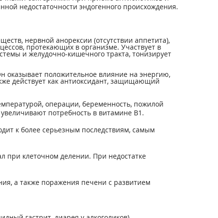
инной недостаточности эндогенного происхождения.
еств, нервной анорексии (отсутствии аппетита),
цессов, протекающих в организме. Участвует в
истемы и желудочно-кишечного тракта, тонизирует
Он оказывает положительное влияние на энергию,
акже действует как антиоксидант, защищающий
температурой, операции, беременность, пожилой
, увеличивают потребность в витамине В1.
дит к более серьезным последствиям, самым
л при клеточном делении. При недостатке
ния, а также поражения печени с развитием
дный гастрит, диарея у алкоголиков).