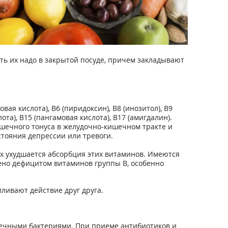
ь их надо в закрытой посуде, причем закладывают
вая кислота), В6 (пиридоксин), В8 (инозитол), В9
та), В15 (пангамовая кислота), В17 (амигдалин).
ышечного тонуса в желудочно-кишечном тракте и
стояния депрессии или тревоги.
их ухудшается абсорбция этих витаминов. Имеются
лено дефицитом витаминов группы В, особенно
иливают действие друг друга.
шечными бактериями. При приеме антибиотиков и