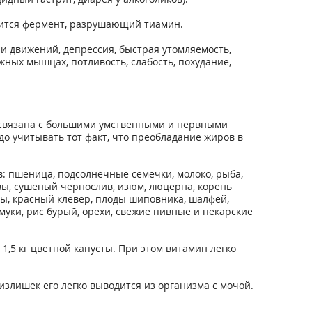
ржится фермент, разрушающий тиамин.
и движений, депрессия, быстрая утомляемость,
жных мышцах, потливость, слабость, похудание,
а связана с большими умственными и нервными
до учитывать тот факт, что преобладание жиров в
в: пшеница, подсолнечные семечки, молоко, рыба,
ивы, сушеный чернослив, изюм, люцерна, корень
ны, красный клевер, плоды шиповника, шалфей,
уки, рис бурый, орехи, свежие пивные и пекарские
,5 кг цветной капусты. При этом витамин легко
излишек его легко выводится из организма с мочой.