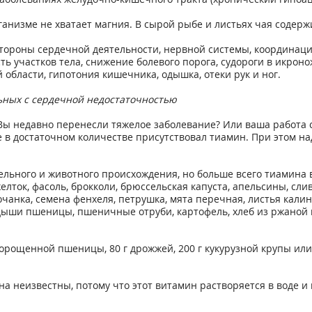
ганизме не хватает магния. В сырой рыбе и листьях чая соде
тороны сердечной деятельности, нервной системы, координаци
ь участков тела, снижение болевого порога, судороги в икроно
 области, гипотония кишечника, одышка, отеки рук и ног.
ьных с сердечной недостаточностью
? Вы недавно перенесли тяжелое заболевание? Или ваша работ
е в достаточном количестве присутствовал тиамин. При этом на
ельного и животного происхождения, но больше всего тиамина 
желток, фасоль, брокколи, брюссельская капуста, апельсины, сл
очанка, семена фенхеля, петрушка, мята перечная, листья кали
одыши пшеницы, пшеничные отруби, картофель, хлеб из ржаной м
рощенной пшеницы, 80 г дрожжей, 200 г кукурузной крупы или 1
 неизвестны, потому что этот витамин растворяется в воде и 