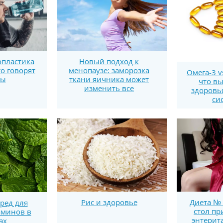
пластика
Новый подход к
то говорят
менопаузе: заморозка
Омега-3 v
ты
ткани яичника может
что вы
изменить все
здоровь
си
Рис и здоровье
Диета № 
ред для
стол пр
аминов в
энтерит
ах