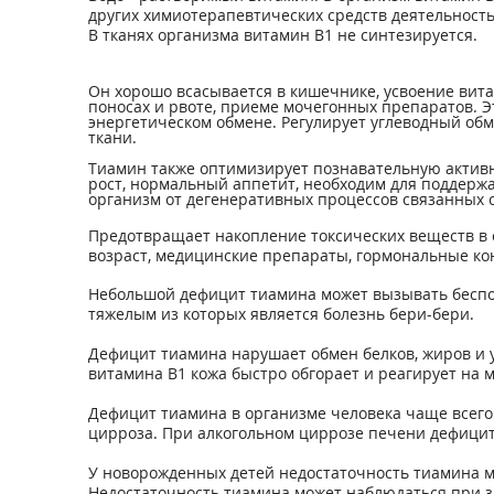
других химиотерапевтических средств деятельность
В тканях организма витамин В1 не синтезируется.
Он хорошо всасывается в кишечнике, усвоение вит
поносах и рвоте, приеме мочегонных препаратов. Э
энергетическом обмене. Регулирует углеводный обм
ткани.
Тиамин также оптимизирует познавательную активн
рост, нормальный аппетит, необходим для поддерж
организм от дегенеративных процессов связанных с
Предотвращает накопление токсических веществ в о
возраст, медицинские препараты, гормональные кон
Небольшой дефицит тиамина может вызывать беспок
тяжелым из которых является болезнь бери-бери.
Дефицит тиамина нарушает обмен белков, жиров и 
витамина В1 кожа быстро обгорает и реагирует на
Дефицит тиамина в организме человека чаще всего
цирроза. При алкогольном циррозе печени дефицит 
У новорожденных детей недостаточность тиамина м
Недостаточность тиамина может наблюдаться при за