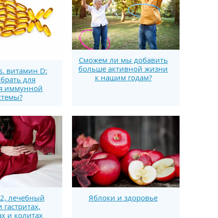
Сможем ли мы добавить
больше активной жизни
s. витамин D:
к нашим годам?
брать для
я иммунной
стемы?
2, лечебный
Яблоки и здоровье
и гастритах,
ах и колитах