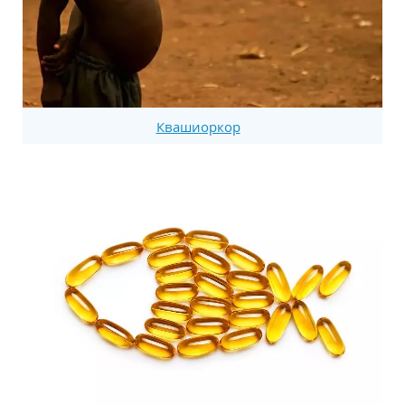
Квашиоркор