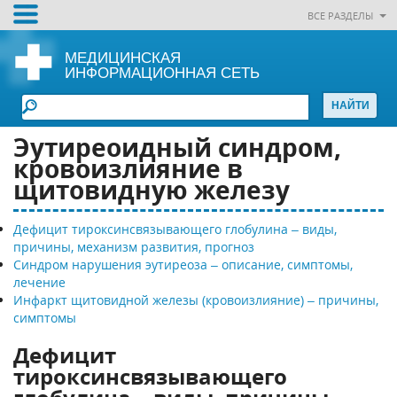
ВСЕ РАЗДЕЛЫ
МЕДИЦИНСКАЯ
ИНФОРМАЦИОННАЯ СЕТЬ
Эутиреоидный синдром,
кровоизлияние в
щитовидную железу
Дефицит тироксинсвязывающего глобулина – виды,
причины, механизм развития, прогноз
Синдром нарушения эутиреоза – описание, симптомы,
лечение
Инфаркт щитовидной железы (кровоизлияние) – причины,
симптомы
Дефицит
тироксинсвязывающего