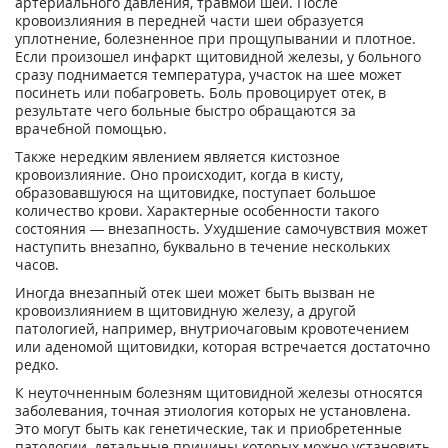
артериального давления, травмой шеи. После
кровоизлияния в передней части шеи образуется
уплотнение, болезненное при прощупывании и плотное.
Если произошел инфаркт щитовидной железы, у больного
сразу поднимается температура, участок на шее может
посинеть или побагроветь. Боль провоцирует отек, в
результате чего больные быстро обращаются за
врачебной помощью.
Также нередким явлением является кистозное
кровоизлияние. Оно происходит, когда в кисту,
образовавшуюся на щитовидке, поступает большое
количество крови. Характерные особенности такого
состояния — внезапность. Ухудшение самочувствия может
наступить внезапно, буквально в течение нескольких
часов.
Иногда внезапный отек шеи может быть вызван не
кровоизлиянием в щитовидную железу, а другой
патологией, например, внутриочаговым кровотечением
или аденомой щитовидки, которая встречается достаточно
редко.
К неуточненным болезням щитовидной железы относятся
заболевания, точная этиология которых не установлена.
Это могут быть как генетические, так и приобретенные
патологии, детальные причины которых можно установить