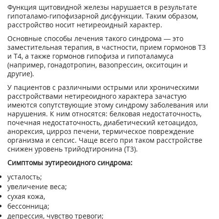
Функция щитовидной железы нарушается в результате
гипоталамо-гипофизарной дисфункции. Таким образом,
расстройство носит нетиреоидный характер.
Основные способы лечения такого синдрома — это
заместительная терапия, в частности, прием гормонов Т3
и Т4, а также гормонов гипофиза и гипоталамуса
(например, гонадотропин, вазопрессин, окситоцин и
другие).
У пациентов с различными острыми или хроническими
расстройствами нетиреоидного характера зачастую
имеются сопутствующие этому синдрому заболевания или
нарушения. К ним относятся: белковая недостаточность,
почечная недостаточность, диабетический кетоацидоз,
анорексия, цирроз печени, термическое повреждение
организма и сепсис. Чаще всего при таком расстройстве
снижен уровень трийодтиронина (Т3).
Симптомы эутиреоидного синдрома:
усталость;
увеличение веса;
сухая кожа,
бессонница;
депрессия, чувство тревоги;