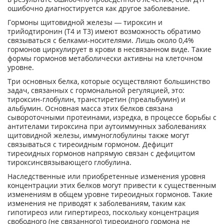
ошибочно диагностируется как другое заболевание.
Гормоны щитовидной железы — тироксин и
трийодтиронин (Т4 и Т3) имеют возможность обратимо
связываться с белками-носителями. Лишь около 0,4%
гормонов циркулирует в крови в несвязанном виде. Такие
формы гормонов метаболически активны на клеточном
уровне.
Три основных белка, которые осуществляют большинство
задач, связанных с гормональной регуляцией, это:
тироксин-глобулин, транстиретин (преальбумин) и
альбумин. Основная масса этих белков связана
сывороточными протеинами, изредка, в процессе борьбы с
антителами тироксина при аутоиммунных заболеваниях
щитовидной железы, иммуноглобулины также могут
связываться с тиреоидным гормоном. Дефицит
тиреоидных гормонов напрямую связан с дефицитом
тироксинсвязывающего глобулина.
Наследственные или приобретенные изменения уровня
концентрации этих белков могут привести к существенным
изменениям в общем уровне тиреоидных гормонов. Такие
изменения не приводят к заболеваниям, таким как
гипотиреоз или гипертиреоз, поскольку концентрация
свободного (не связанного) тиреоидного гормона не