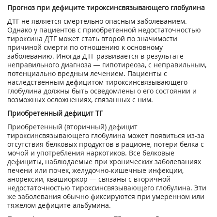
Прогноз при дефиците тироксинсвязывающего глобулина
ДТГ не является смертельно опасным заболеванием.
Однако у пациентов с приобретенной недостаточностью
тироксина ДТГ может стать второй по значимости
причиной смерти по отношению к основному
заболеванию. Иногда ДТГ развивается в результате
неправильного диагноза — гипотиреоза, с неправильным,
потенциально вредным лечением. Пациенты с
наследственным дефицитом тироксинсвязывающего
глобулина должны быть осведомлены о его состоянии и
возможных осложнениях, связанных с ним.
Приобретенный дефицит ТГ
Приобретенный (вторичный) дефицит
тироксинсвязывающего глобулина может появиться из-за
отсутствия белковых продуктов в рационе, потери белка с
мочой и употребления наркотиков. Все белковые
дефициты, наблюдаемые при хронических заболеваниях
печени или почек, желудочно-кишечные инфекции,
анорексии, квашиоркор — связаны с вторичной
недостаточностью тироксинсвязывающего глобулина. Эти
же заболевания обычно фиксируются при умеренном или
тяжелом дефиците альбумина.