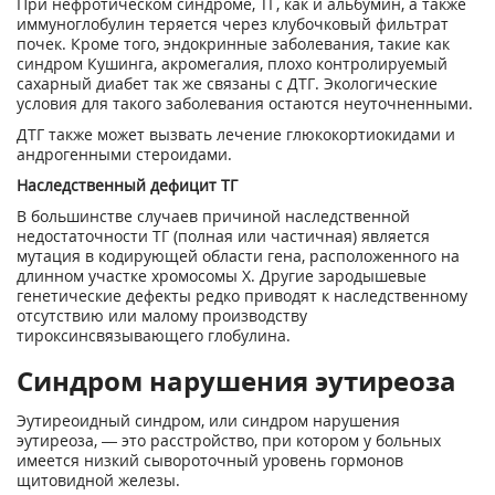
При нефротическом синдроме, ТГ, как и альбумин, а также
иммуноглобулин теряется через клубочковый фильтрат
почек. Кроме того, эндокринные заболевания, такие как
синдром Кушинга, акромегалия, плохо контролируемый
сахарный диабет так же связаны с ДТГ. Экологические
условия для такого заболевания остаются неуточненными.
ДТГ также может вызвать лечение глюкокортиокидами и
андрогенными стероидами.
Наследственный дефицит ТГ
В большинстве случаев причиной наследственной
недостаточности ТГ (полная или частичная) является
мутация в кодирующей области гена, расположенного на
длинном участке хромосомы X. Другие зародышевые
генетические дефекты редко приводят к наследственному
отсутствию или малому производству
тироксинсвязывающего глобулина.
Синдром нарушения эутиреоза
Эутиреоидный синдром, или синдром нарушения
эутиреоза, — это расстройство, при котором у больных
имеется низкий сывороточный уровень гормонов
щитовидной железы.