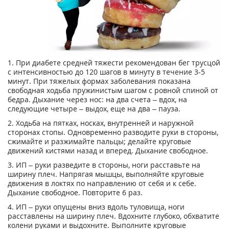
1. При диабете средней тяжести рекомендован бег трусцой
с интенсивностью до 120 шагов в минуту в течение 3-5
минут. При тяжелых формах заболевания показана
свободная ходьба пружинистым шагом с ровной спиной от
бедра. Дыхание через нос: на два счета – вдох, на
следующие четыре – выдох, еще на два – пауза.
2. Ходьба на пятках, носках, внутренней и наружной
сторонах стопы. Одновременно разводите руки в стороны,
сжимайте и разжимайте пальцы; делайте круговые
движений кистями назад и вперед. Дыхание свободное.
3. ИП – руки разведите в стороны, ноги расставьте на
ширину плеч. Напрягая мышцы, выполняйте круговые
движения в локтях по направлению от себя и к себе.
Дыхание свободное. Повторите 6 раз.
4. ИП – руки опущены вниз вдоль туловища, ноги
расставлены на ширину плеч. Вдохните глубоко, обхватите
колени руками и выдохните. Выполните круговые