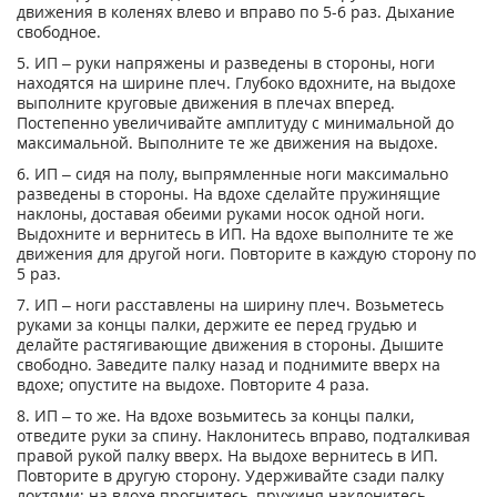
движения в коленях влево и вправо по 5-6 раз. Дыхание
свободное.
5. ИП – руки напряжены и разведены в стороны, ноги
находятся на ширине плеч. Глубоко вдохните, на выдохе
выполните круговые движения в плечах вперед.
Постепенно увеличивайте амплитуду с минимальной до
максимальной. Выполните те же движения на выдохе.
6. ИП – сидя на полу, выпрямленные ноги максимально
разведены в стороны. На вдохе сделайте пружинящие
наклоны, доставая обеими руками носок одной ноги.
Выдохните и вернитесь в ИП. На вдохе выполните те же
движения для другой ноги. Повторите в каждую сторону по
5 раз.
7. ИП – ноги расставлены на ширину плеч. Возьметесь
руками за концы палки, держите ее перед грудью и
делайте растягивающие движения в стороны. Дышите
свободно. Заведите палку назад и поднимите вверх на
вдохе; опустите на выдохе. Повторите 4 раза.
8. ИП – то же. На вдохе возьмитесь за концы палки,
отведите руки за спину. Наклонитесь вправо, подталкивая
правой рукой палку вверх. На выдохе вернитесь в ИП.
Повторите в другую сторону. Удерживайте сзади палку
локтями; на вдохе прогнитесь, пружиня наклонитесь