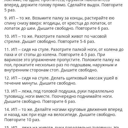
вперед, держите голову прямо. Сделайте выдох. Повторите
5 раз.
9. ИП – то же. Возьмите палку за концы, растирайте ею
спину снизу вверх: ягодицы, от крестца до лопаток, от
лопаток до шеи. Дышите свободно. Повторите 6 раз.
10. ИП – то же. Разотрите палкой живот по часовой
стрелке. Дышит свободно. Повторите 5-6 раз.
11. ИП – сидя на стуле. Разотрите палкой ноги, от колена до
паха и от стопы до колена. Повторите 4-5 раз. При
варикозе это упражнение пропустите. Положите палку на
пол, прокатите несколько раз по подошвам, наружным и
внутренним сторонам стоп. Дышите свободно.
12. ИП – сидя на стуле. Делать щипковый массаж ушей в
течение минуты. Дышите свободно.
13. ИП – лежа, под головой подушка, руки параллельно
туловищу, ноги вместе. Поочередно поднимайте ноги.
Дышите свободно. Повторите 6 раз.
14. ИП – то же. Делайте ногами круговые движения вперед
и назад, как при езде на велосипеде. Дышите свободно.
Повторите 10 раз.
15. ИП – лежа на животе, руки параллельно туловищу. На