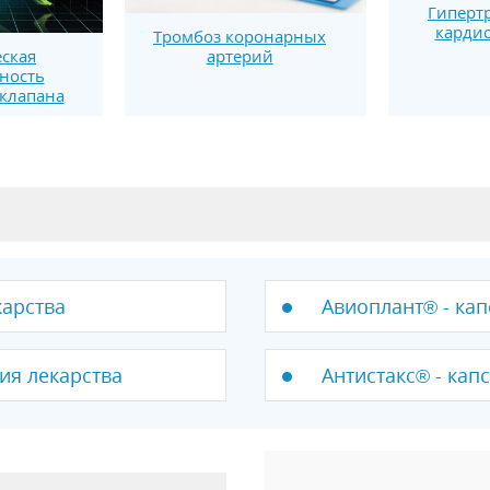
Гиперт
карди
Тромбоз коронарных
артерий
ская
ность
клапана
карства
Авиоплант® - кап
ия лекарства
Антистакс® - кап