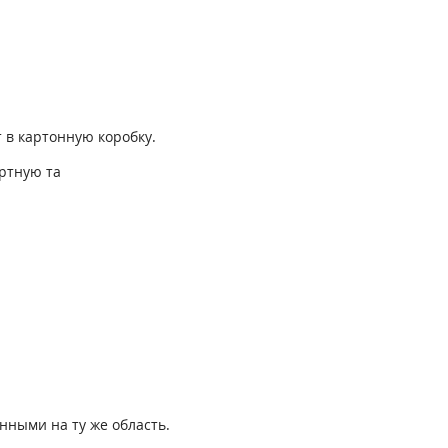
в картонную коробку.
ртную та
нными на ту же область.