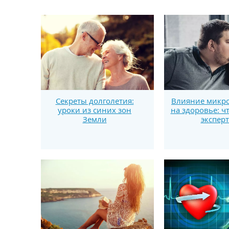
Секреты долголетия:
Влияние микро
уроки из синих зон
на здоровье: ч
Земли
экспер