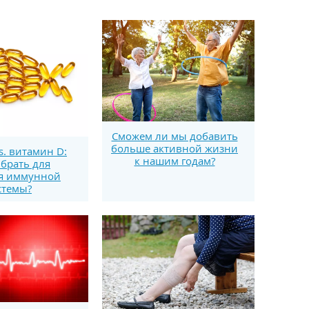
Сможем ли мы добавить
больше активной жизни
s. витамин D:
к нашим годам?
брать для
я иммунной
стемы?