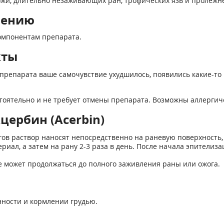
жи, длительно незаживающих ран, трофических язв и пролежн
нению
омпонентам препарата.
кты
препарата ваше самочувствие ухудшилось, появились какие-то 
тоятельно и не требует отмены препарата. Возможны аллергич
цербин (Acerbin)
огов раствор наносят непосредственно на раневую поверхность
иал, а затем на рану 2-3 раза в день. После начала эпителиза
е может продолжаться до полного заживления раны или ожога.
ности и кормлении грудью.