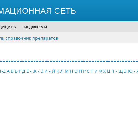
МАЦИОННАЯ СЕТЬ
ЕДИЦИНА
МЕДФИРМЫ
тв, справочник препаратов
1-Z
А
Б
В
Г
Д
Е - Ж - З
И - Й
К
Л
М
Н
О
П
Р
С
Т
У
Ф
Х
Ц
Ч - Щ
Э
Ю - 