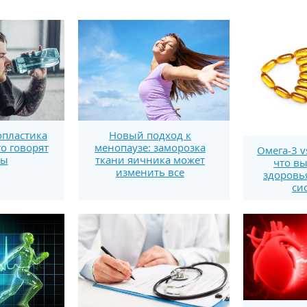
пластика
Новый подход к
то говорят
менопаузе: заморозка
Омега-3 v
ты
ткани яичника может
что вы
изменить все
здоровь
си