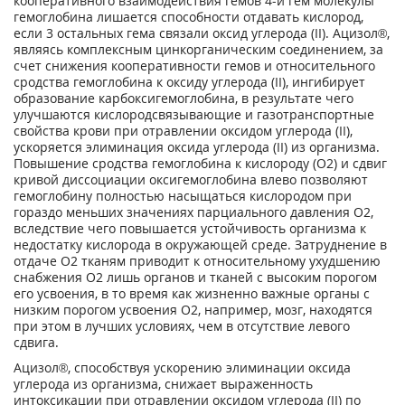
кооперативного взаимодействия гемов 4-й гем молекулы
гемоглобина лишается способности отдавать кислород,
если 3 остальных гема связали оксид углерода (II). Ацизол®,
являясь комплексным цинкорганическим соединением, за
счет снижения кооперативности гемов и относительного
сродства гемоглобина к оксиду углерода (II), ингибирует
образование карбоксигемоглобина, в результате чего
улучшаются кислородсвязывающие и газотранспортные
свойства крови при отравлении оксидом углерода (II),
ускоряется элиминация оксида углерода (II) из организма.
Повышение сродства гемоглобина к кислороду (О
2
) и сдвиг
кривой диссоциации оксигемоглобина влево позволяют
гемоглобину полностью насыщаться кислородом при
гораздо меньших значениях парциального давления О2,
вследствие чего повышается устойчивость организма к
недостатку кислорода в окружающей среде. Затруднение в
отдаче О
2
тканям приводит к относительному ухудшению
снабжения О
2
лишь органов и тканей с высоким порогом
его усвоения, в то время как жизненно важные органы с
низким порогом усвоения О
2
, например, мозг, находятся
при этом в лучших условиях, чем в отсутствие левого
сдвига.
Ацизол®, способствуя ускорению элиминации оксида
углерода из организма, снижает выраженность
интоксикации при отравлении оксидом углерода (II) по