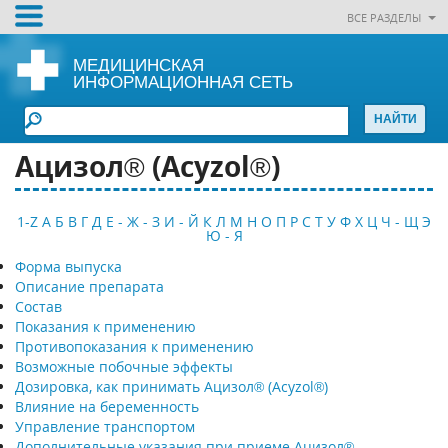
ВСЕ РАЗДЕЛЫ
МЕДИЦИНСКАЯ
ИНФОРМАЦИОННАЯ СЕТЬ
Ацизол® (Acyzol®)
1-Z
А
Б
В
Г
Д
Е - Ж - З
И - Й
К
Л
М
Н
О
П
Р
С
Т
У
Ф
Х
Ц
Ч - Щ
Э
Ю - Я
Форма выпуска
Описание препарата
Состав
Показания к применению
Противопоказания к применению
Возможные побочные эффекты
Дозировка, как принимать Ацизол® (Acyzol®)
Влияние на беременность
Управление транспортом
Дополнительные указания при приеме Ацизол®