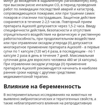
минут до вхождения в задымленную (загазованную) зону,
при высоком риске ингаляции СО, в период проведения
работ по ликвидации последствий аварий и катастроф,
сопровождающихся пожарами, или при тушении самих
пожаров и спасении пострадавших. Защитное действие
сохраняется в течение 2-2,5 часов. Повторный прием
препарата Ацизол® допускается через 1,5-2 часа. Ввиду
специфичности действия, безопасности и отсутствия
отрицательного воздействия на физическую и умственную
работоспособность, при продолжительном воздействии
или при отравлении оксидом углерода (II) допускается
многократное применение препарата Ацизол® - в первые
сутки по 1 капсуле (120 мг) 4 раза, в последующем - по 1
капсуле 2 раза в день в течение 7 дней. Максимальная
суточная доза для взрослого человека 480 мг (4 капсулы).
При отравлении оксидом углерода (II) применение
препарата Ацизол® рекомендуется начинать в наиболее
ранние сроки наряду с другими средствами
медикаментозной терапии.
Влияние на беременность
В экспериментальных исследованиях на животных не
выявлено эмбриотоксических и тератогенных свойств, а
также неблагоприятного влияния на репродуктивную