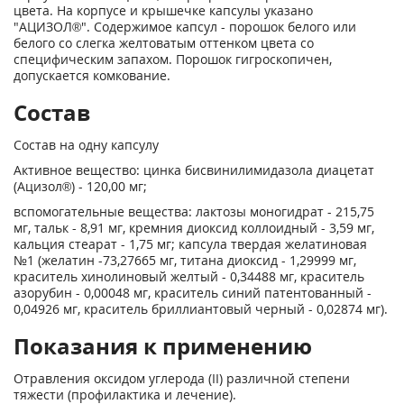
цвета. На корпусе и крышечке капсулы указано
"АЦИЗОЛ®". Содержимое капсул - порошок белого или
белого со слегка желтоватым оттенком цвета со
специфическим запахом. Порошок гигроскопичен,
допускается комкование.
Состав
Состав на одну капсулу
Активное вещество: цинка бисвинилимидазола диацетат
(Ацизол®) - 120,00 мг;
вспомогательные вещества: лактозы моногидрат - 215,75
мг, тальк - 8,91 мг, кремния диоксид коллоидный - 3,59 мг,
кальция стеарат - 1,75 мг; капсула твердая желатиновая
№1 (желатин -73,27665 мг, титана диоксид - 1,29999 мг,
краситель хинолиновый желтый - 0,34488 мг, краситель
азорубин - 0,00048 мг, краситель синий патентованный -
0,04926 мг, краситель бриллиантовый черный - 0,02874 мг).
Показания к применению
Отравления оксидом углерода (II) различной степени
тяжести (профилактика и лечение).