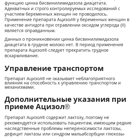
функцию цинка бисвинилимидазола диацетата.
Адекватных и строго контролируемых исследований с
участием беременных женщин не проводилось.
Применение препарата Ацизол® у беременных женщин в
качестве антидота при отравлении оксидом углерода (II)
является оправданным.
Данных о проникновении цинка бисвинилимидазола
диацетата в грудное молоко нет. В период применения
препарата Ацизол® следует прекратить грудное
вскармливание.
Управление транспортом
Препарат Ацизол® не оказывает неблагоприятного
влияния на способность к управлению транспортом и
механизмами.
Дополнительные указания при
приеме Ацизол®
Препарат Ацизол® содержит лактозу, поэтому не
рекомендуется использовать пациентам, имеющим редкие
наследственные проблемы непереносимости лактозы,
дефицит лактазы или синдром мальабсорбции глюкозы-