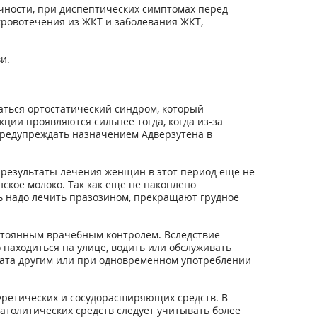
чности, при диспептических симптомах перед
кровотечения из ЖКТ и заболевания ЖКТ,
и.
аться ортостатический синдром, который
ции проявляются сильнее тогда, когда из-за
предупреждать назначением Адверзутена в
 результаты лечения женщин в этот период еще не
ское молоко. Так как еще не накоплено
ть надо лечить празозином, прекращают грудное
стоянным врачебным контролем. Вследствие
находиться на улице, водить или обслуживать
рата другим или при одновременном употреблении
уретических и сосудорасширяющих средств. В
толитических средств следует учитывать более