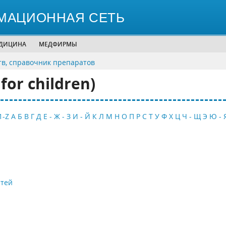
МАЦИОННАЯ СЕТЬ
ЕДИЦИНА
МЕДФИРМЫ
тв, справочник препаратов
for children)
1-Z
А
Б
В
Г
Д
Е - Ж - З
И - Й
К
Л
М
Н
О
П
Р
С
Т
У
Ф
Х
Ц
Ч - Щ
Э
Ю - 
етей