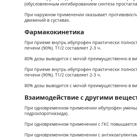
(обусловленным ингибированием синтеза простагла
При наружном применении оказывает противовоспа
движений в суставах.
Фармакокинетика
При приеме внутрь ибупрофен практически полнос
печени (90%). T
1/2
составляет 2-3 ч.
80% дозы выводится с мочой преимущественно в вид
При приеме внутрь ибупрофен практически полнос
печени (90%). T
1/2
составляет 2-3 ч.
80% дозы выводится с мочой преимущественно в вид
Взаимодействие с другими вещес
При одновременном применении ибупрофен уменьшае
гидрохлоротиазида).
При одновременном применении с ГКС повышается р
При одновременном применении с антикоагулянтам