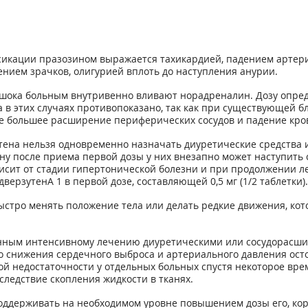
икации празозином выражается тахикардией, падением артериа
нием зрачков, олигурией вплоть до наступления анурии.
шока больным внутривенно вливают норадреналин. Дозу опреде
 в этих случаях противопоказано, так как при существующей б
 большее расширение периферических сосудов и падение кров
на нельзя одновременно назначать диуретические средства и б
 после приема первой дозы у них внезапно может наступить с
ависит от стадии гипертонической болезни и при продолжении 
рзутенА 1 в первой дозе, составляющей 0,5 мг (1/2 таблетки).
быстро менять положение тела или делать редкие движения, ко
енным интенсивному лечению диуретическими или сосудорасш
го снижения сердечного выброса и артериального давления ос
й недостаточности у отдельных больных спустя некоторое вре
следствие скопления жидкости в тканях.
поддерживать на необходимом уровне повышением дозы его, кор