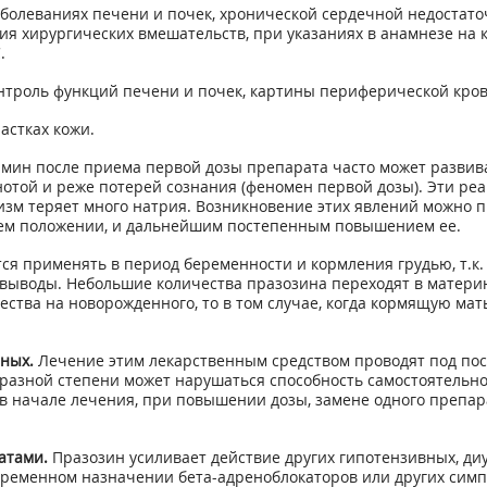
олеваниях печени и почек, хронической сердечной недостато
я хирургических вмешательств, при указаниях в анамнезе на 
.
нтроль функций печени и почек, картины периферической кров
астках кожи.
 мин после приема первой дозы препарата часто может развив
той и реже потерей сознания (феномен первой дозы). Эти реак
зм теряет много натрия. Возникновение этих явлений можно 
ачем положении, и дальнейшим постепенным повышением ее.
ся применять в период беременности и кормления грудью, т.к.
 выводы. Небольшие количества празозина переходят в материн
ства на новорожденного, то в том случае, когда кормящую ма
ных.
Лечение этим лекарственным средством проводят под по
разной степени может нарушаться способность самостоятельно 
в начале лечения, при повышении дозы, замене одного препа
атами.
Празозин усиливает действие других гипотензивных, ди
ременном назначении бета-адреноблокаторов или других симпа