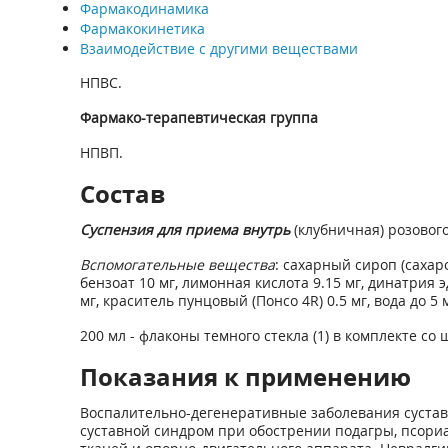
Фармакодинамика
Фармакокинетика
Взаимодействие с другими веществами
НПВС.
Фармако-терапевтическая группа
НПВП.
Состав
Суспензия для приема внутрь
(клубничная) розового
Вспомогательные вещества
: сахарный сироп (сахаро
бензоат 10 мг, лимонная кислота 9.15 мг, динатрия 
мг, краситель пунцовый (Понсо 4R) 0.5 мг, вода до 5 
200 мл - флаконы темного стекла (1) в комплекте с
Показания к применению
Воспалительно-дегенеративные заболевания суставо
суставной синдром при обострении подагры, псориа