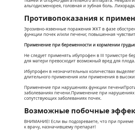
тканей и опорно-двигательного аппарата. Невралги
альгодисменорея, головная и зубная боль. Лихорад
Противопоказания к приме
Эрозивно-язвенные поражения ЖКТ в фазе обострен
функции почек и/или печени; повышенная чувствит
Применение при беременности и кормлении грудь
Не следует применять ибупрофен в III триместре бе
для матери превосходит возможный вред для плода
Ибупрофен в незначительных количествах выделяет
длительного применения или применения в высоких 
Применение при нарушениях функции печениПроти
заболеваниях печени.Применение при нарушениях
сопутствующих заболеваниях почек.
Возможные побочные эффе
ВНИМАНИЕ! Если вы подозреваете, что при приеме 
к врачу, назначившему препарат!