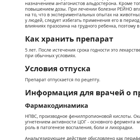
назначением антагонистов альдостерона. Кроме тог
повышением дозы. При лечении болезни РЕЙНО впл
на то, что в экспериментальных опытах на животных
у людей, следует избегать применения его в перио
влияниях празозина на грудного ребенка, поэтому 
Как хранить препарат
5 лет. После истечения срока годности это лекарс
при обычных условиях.
Условия отпуска
Препарат отпускается по рецепту.
Информация для врачей о п
Фармакодинамика
НПВС, производное фенилпропионовой кислоты. Ок
угнетением активности ЦОГ - основного фермента 
роль в патогенезе воспаления, боли и лихорадки.
Анальгезирующее действие обусловлено как перифе