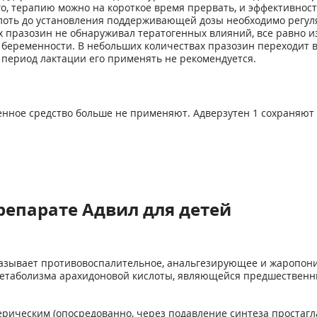
о, терапию можно на короткое время прервать, и эффективнос
оть до установления поддерживающей дозы необходимо регуля
 празозин не обнаруживал тератогенных влияний, все равно из
д беременности. В небольших количествах празозин переходит 
в период лактации его применять не рекомендуется.
твенное средство больше не применяют. Адверзутен 1 сохраняют
репарате Адвил для детей
азывает противовоспалительное, анальгезирующее и жаропони
метаболизма арахидоновой кислоты, являющейся предшественн
рическим (опосредованно, через подавление синтеза простагл