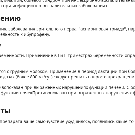
и, миалгии, болевой синдром при инфекционно-воспалительных
ка при инфекционно-воспалительных заболеваниях.
нению
ия, заболевания зрительного нерва, "аспириновая триада", 
ельность к ибупрофену.
ю
ременности. Применение в I и II триместрах беременности опра
.
ся с грудным молоком. Применение в период лактации при бол
дозах (более 800 мг/сут) следует решить вопрос о прекращени
вопоказан при выраженных нарушениях функции печени. С о
 функции почекПротивопоказан при выраженных нарушениях ф
кты
препарата ваше самочувствие ухудшилось, появились какие-то 