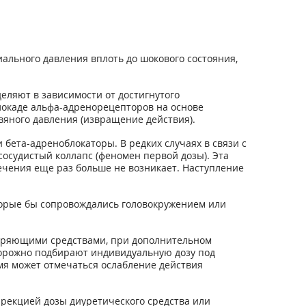
льного давления вплоть до шокового состояния,
ляют в зависимости от достигнутого
локаде альфа-адренорецепторов на основе
яного давления (извращение действия).
ета-адреноблокаторы. В редких случаях в связи с
осудистый коллапс (феномен первой дозы). Эта
лечения еще раз больше не возникает. Наступление
торые бы сопровождались головокружением или
иряющими средствами, при дополнительном
торожно подбирают индивидуальную дозу под
мя может отмечаться ослабление действия
рекцией дозы диуретического средства или