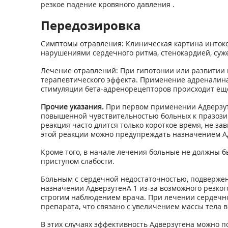
резкое падение кровяного давления .
Передозировка
Симптомы отравления: Клиническая картина интокс
нарушениями сердечного ритма, стенокардией, суже
Лечение отравлений: При гипотонии или развитии 
терапевтического эффекта. Применение адреналина
стимуляции бета-адренорецепторов происходит еще
Прочие указания.
При первом применении Адверзуте
повышенной чувствительностью больных к празозину
реакция часто длится только короткое время, не з
этой реакции можно предупреждать назначением Адве
Кроме того, в начале лечения больные не должны 
приступом слабости.
Больным с сердечной недостаточностью, подверж
назначении АдверзутенА 1 из-за возможного резко
строгим наблюдением врача. При лечении сердечно
препарата, что связано с увеличением массы тела в
В этих случаях эффективность Адверзутена можно 