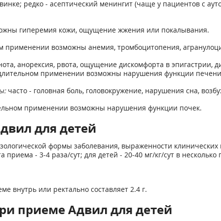
 Квинке; редко - асептический менингит (чаще у пациентов с а
жны гиперемия кожи, ощущение жжения или покалывания.
 применении возможны анемия, тромбоцитопения, агранулоци
нота, анорексия, рвота, ощущение дискомфорта в эпигастрии, 
и длительном применении возможны нарушения функции печени
ы:
часто - головная боль, головокружение, нарушения сна, возб
ельном применении возможны нарушения функции почек.
двил для детей
озологической формы заболевания, выраженности клинических 
 приема - 3-4 раза/сут; для детей - 20-40 мг/кг/сут в несколько
ме внутрь или ректально составляет 2.4 г.
ри приеме Адвил для детей