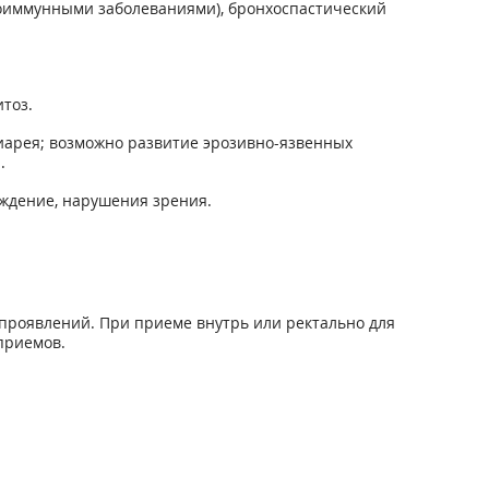
утоиммунными заболеваниями), бронхоспастический
тоз.
диарея; возможно развитие эрозивно-язвенных
.
уждение, нарушения зрения.
проявлений. При приеме внутрь или ректально для
 приемов.