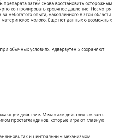
ть препарата затем снова восстановить осторожным
рно контролировать кровяное давление. Несмотря
-за небогатого опыта, накопленного в этой области
в материнское молоко. Еще нет данных о возможных
 при обычных условиях. Адверзутен 5 сохраняют
жающее действие. Механизм действия связан с
иком простагландинов, которые играют главную
андинов), так и центральным механизмом