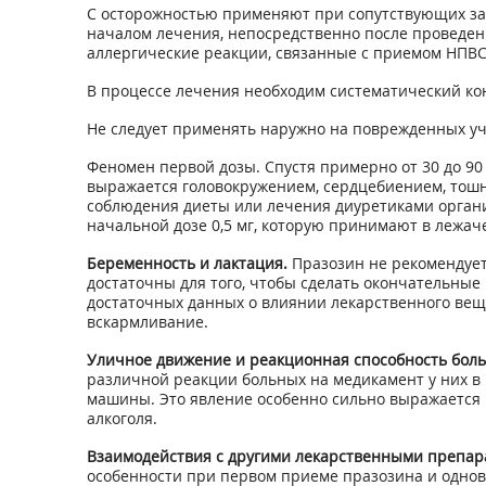
С осторожностью применяют при сопутствующих заб
началом лечения, непосредственно после проведени
аллергические реакции, связанные с приемом НПВС
В процессе лечения необходим систематический ко
Не следует применять наружно на поврежденных уч
Феномен первой дозы. Спустя примерно от 30 до 90
выражается головокружением, сердцебиением, тошно
соблюдения диеты или лечения диуретиками органи
начальной дозе 0,5 мг, которую принимают в леж
Беременность и лактация.
Празозин не рекомендует
достаточны для того, чтобы сделать окончательные
достаточных данных о влиянии лекарственного веще
вскармливание.
Уличное движение и реакционная способность боль
различной реакции больных на медикамент у них в 
машины. Это явление особенно сильно выражается 
алкоголя.
Взаимодействия с другими лекарственными препар
особенности при первом приеме празозина и однов