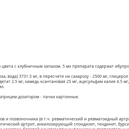
 цвета с клубничным запахом. 5 мл препарата содержат ибупро
за, вода) 3731.5 мг, в пересчете на сахарозу - 2500 мг, глицерол
эдетат 2.5 мг, камедь ксантановая 25 мг, ацесульфам калия 4.5 
мл.
о шприцем-дозатором - пачки картонные.
в и позвоночника (в т.ч. ревматический и ревматоидный артр
тический артрит, анкилозирующий спондилит, тендинит, бурси