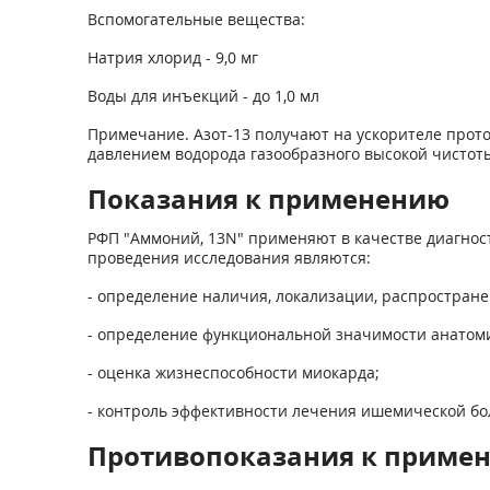
Вспомогательные вещества:
Натрия хлорид - 9,0 мг
Воды для инъекций - до 1,0 мл
Примечание. Азот-13 получают на ускорителе прот
давлением водо­рода газообразного высокой чистоты 
Показания к применению
РФП "Аммоний,
13
N" применяют в качестве диагнос
проведения исследования являются:
- определение наличия, локализации, распростран
- определение функциональной значимости анатоми
- оценка жизнеспособности миокарда;
- контроль эффективности лечения ишемической бо
Противопоказания к приме