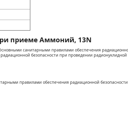
ри приеме Аммоний, 13N
 "Основными санитарными пра­вилами обеспечения радиационной
 радиационной безопасности при про­ведении радионуклидно
итарными правилами обеспече­ния радиационной безопасности"