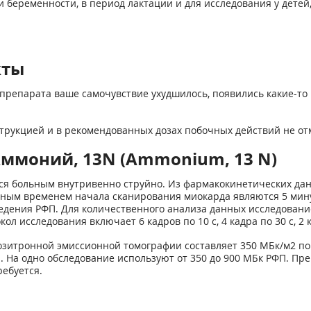
 беременности, в период лак­тации и для исследования у детей
кты
препарата ваше самочувствие ухудшилось, появились какие-то 
трукцией и в рекомендованных дозах побочных действий не от
Аммоний, 13N (Ammonium, 13 N)
тся больным внутривенно ­струйно. Из фармакокинетических д
льным временем начала сканирования миокарда являются 5 мин
едения РФП. Для количественного анализа данных исследо­ван
исследования включает 6 кадров по 10 с, 4 кадра по 30 с, 2 кад
озитронной эмиссионной томо­графии составляет 350 МБк/м
2
по
. На одно обследование используют от 350 до 900 МБк РФП. Пр
ребуется.