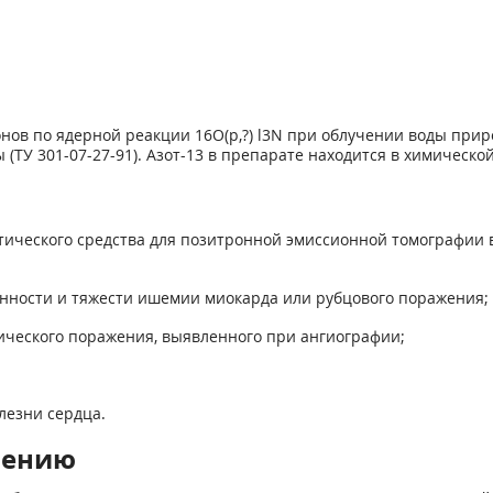
онов по ядерной реакции
16
О(р,?)
l3
N при облучении воды приро
(ТУ 301-07-27-91). Азот-13 в препарате находится в химическо
тического средства для пози­тронной эмиссионной томографии
енности и тяжести ишемии миокарда или рубцового поражения;
ческого поражения, выяв­ленного при ангиографии;
лезни сердца.
нению