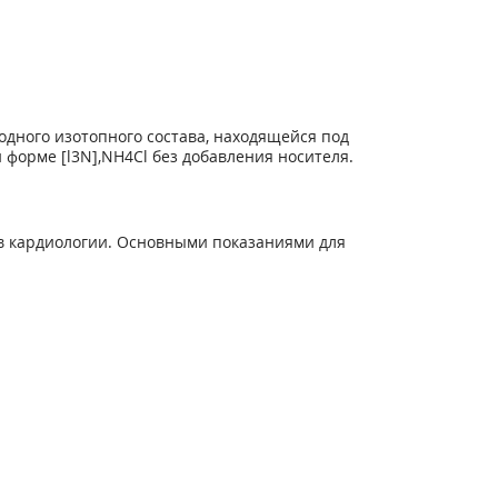
д­ного изотопного состава, находящейся под
й форме [
l
3
N],NH
4
Cl без добавления носителя.
 в кардиологии. Основными показаниями для