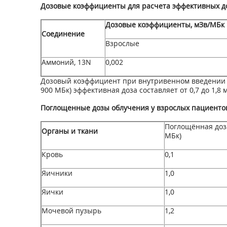
Дозовые коэффициенты для расчета эффективных д
Дозовые коэффициенты, мЗв/МБк
Соединение
Взрослые
Аммоний,
1
3
N
0,002
Дозовый коэффициент при внутривенном введении
900 МБк) эффективная доза составляет от 0,7 до 1,8 
Поглощенные дозы облучения у взрослых пациенто
Поглощённая доз
Органы и ткани
МБк)
Кровь
0,1
Яичники
1,0
Яички
1,0
Мочевой пузырь
1,2