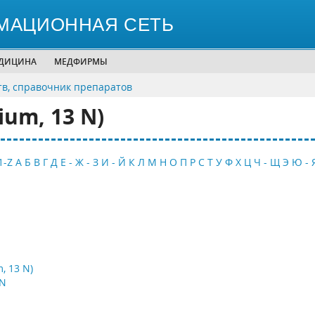
МАЦИОННАЯ СЕТЬ
ЕДИЦИНА
МЕДФИРМЫ
тв, справочник препаратов
um, 13 N)
1-Z
А
Б
В
Г
Д
Е - Ж - З
И - Й
К
Л
М
Н
О
П
Р
С
Т
У
Ф
Х
Ц
Ч - Щ
Э
Ю - 
, 13 N)
3N