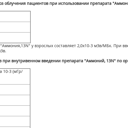
оз облучения пациентов при использовании препарата "Аммон
 "Аммония,
13
N" у взрослых со­ставляет 2,0х10
-3
мЗв/МБк. При вве
мЗв.
в при внутривенном введении препарата "Аммоний,
13
N" по ор
а 10
-3
(мГр/