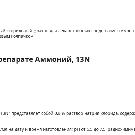
ый стерильный флакон для лекарственных средств вме­стимост
евым колпачком.
репарате Аммоний, 13N
,
13
N" представляет собой 0,9 % раствор натрия хлорида, содер
л на дату и время изготовле­ния; pH от 5,5 до 7,5, радиохимич