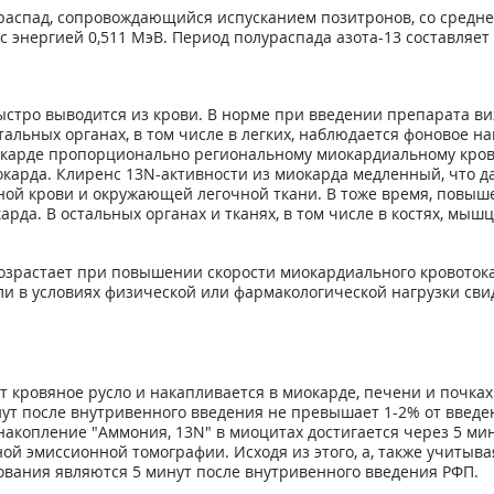
аспад, сопровождающийся ис­пусканием позитронов, со средней
с энергией 0,511 МэВ. Период полураспада азота-13 составляет 
ыстро выводится из крови. В норме при введении препарата в
тальных органах, в том числе в легких, наблю­дается фоновое 
карде пропорционально региональному миокардиальному кровот
окарда. Клиренс
13
N-активности из миокарда медленный, что д
ой кро­ви и окружающей легочной ткани. В тоже время, повы
да. В остальных органах и тканях, в том числе в костях, мышц
зрастает при повышении ско­рости миокардиального кровотока 
или в условиях физической или фармакологической нагрузки св
 кровяное русло и накаплива­ется в миокарде, печени и почка
ут после внутривенного введения не превыша­ет 1-2% от введе
 накопление "Аммония,
13
N" в миоцитах достигается через 5 мин
ой эмиссионной томографии. Исходя из этого, а, также учитыв
вания являются 5 минут после внутривенного введения РФП.