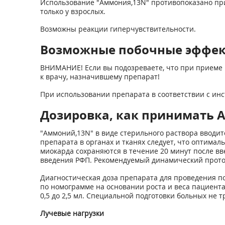
Использование "Аммония,
13
N" противопоказано при
только у взрослых.
Возможны реакции гиперчувствительности.
Возможные побочные эффе
ВНИМАНИЕ! Если вы подозреваете, что при приеме 
к врачу, назначившему препарат!
При использовании препарата в соответствии с инс
Дозировка, как принимать 
"Аммоний,
13
N" в виде стерильного раствора вводи
препарата в органах и тканях следует, что оптима
миокарда сохраняются в течение 20 минут после вв
введения РФП. Рекомендуемый динамический протокол 
Диагностическая доза препарата для проведения п
по номограмме на основании роста и веса пациента
0,5 до 2,5 мл. Специальной подготовки больных не т
Лучевые нагрузки