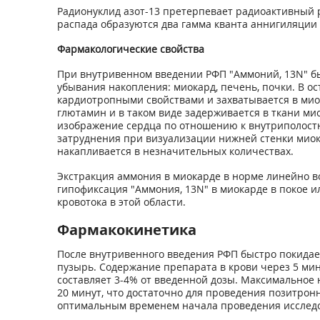
Радионуклид азот-13 претерпевает радиоактивный р
распа­да образуются два гамма кванта аннигиляции 
Фармакологические свойства
При внутривенном введении РФП "Аммоний,
13
N" б
убывания накопления: миокард, печень, почки. В ос
кардиотропными свойствами и захватывается в мио
глютамин и в таком виде задерживается в ткани ми
изображение сердца по отношению к внутриполостн
затруднения при визуализации нижней стенки миокар
накапливается в незначительных количествах.
Экстракция аммония в миокарде в норме линейно во
гипофикса­ция "Аммония,
13
N" в миокарде в покое 
кровотока в этой об­ласти.
Фармакокинетика
После внутривенного введения РФП быстро покидает
пузырь. Содержание препарата в крови через 5 мин
составляет 3-4% от введенной дозы. Максимальное
20 минут, что достаточно для проведения позитронн
оптимальным временем начала проведения исследо­