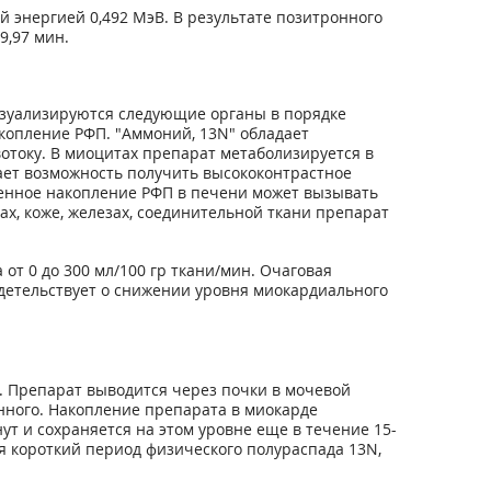
 энергией 0,492 МэВ. В результате позитронного
9,97 мин.
изуализируются следующие органы в порядке
накопление РФП. "Аммоний,
13
N" обладает
о­ку. В миоцитах препарат метаболизируется в
ает возможность получить высококонтрастное
шенное накопление РФП в печени может вызывать
ах, коже, железах, соединительной ткани препарат
от 0 до 300 мл/100 гр ткани/мин. Очаговая
идетельствует о снижении уровня миокардиального
х. Препарат выводится через почки в мочевой
нного. Накопление препарата в миокарде
ут и сохраняется на этом уровне еще в течение 15-
ая короткий пе­риод физического полураспада
13
N,