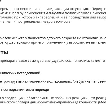
ю
еременных женщин и в период лактации отсутствуют. Перед н
иски и пользу применения Альбумина человеческого.Примен
ояниях, при которых гиперволемия и ее последствия или гемо
очечная и постренальная недостаточность.
человечеcкого у пациентов детского возраста не установлена,
ов, существующих при его применении у взрослых, не выявлен
кты
препарата ваше самочувствие ухудшилось, появились какие-то 
инических исследований
нтролируемых клинических исследованиях Альбумина человече
 постмаркетинговом периоде
 о следующих неблагоприятных побочных реакциях. Эти реакци
нского словаря для нормативно-правовой деятельности (MedD