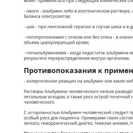
может применяться при следующих клинических со
- ожоги - альбумин либо в изотоническом раствор
баланса электролитов;
- шок - при неотложной терапии в случае шока и в
- гипопротеинемия с отеком или без отека - в кли
объема циркулирующей крови;
- гипоальбуминемия - когда недостаток альбумина я
результате перераспределения внутри организма.
Противопоказания к приме
- аллергические реакции на альбумин или какое-ли
Растворы Альбумина человеческого нельзя разводит
летальным исходом, а также риск острой почечной
человеческого.
С
осторожностью
Альбумин человеческий следует пр
особый риск для пациента. Примерами таких состоя
легкого, геморрагический диатез, тяжелая анемия, 