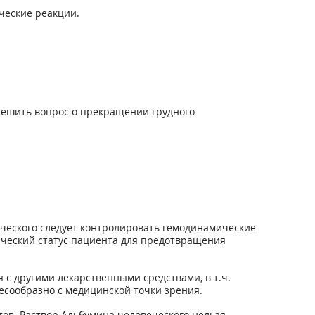
ческие реакции.
решить вопрос о прекращении грудного
ческого следует контролировать гемодинамические
гический статус пациента для предотвращения
 с другими лекарственными средствами, в т.ч.
лесообразно с медицинской точки зрения.
тов. Раствор Альбумина человеческого нельзя