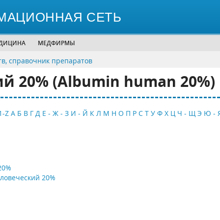
МАЦИОННАЯ СЕТЬ
ЕДИЦИНА
МЕДФИРМЫ
тв, справочник препаратов
й 20% (Albumin human 20%)
1-Z
А
Б
В
Г
Д
Е - Ж - З
И - Й
К
Л
М
Н
О
П
Р
С
Т
У
Ф
Х
Ц
Ч - Щ
Э
Ю - 
20%
еловеческий 20%