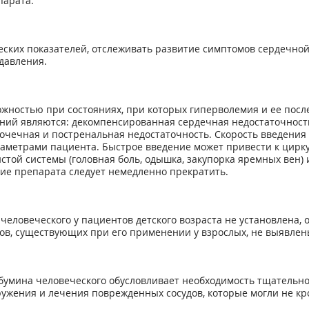
парата.
еских показателей, отслеживать развитие симптомов сердечно
давления.
ожностью при состояниях, при которых гиперволемия и ее посл
ний являются: декомпенсированная сердечная недостаточность
почечная и постренальная недостаточность. Скорость введения
метрами пациента. Быстрое введение может привести к циркул
стой системы (головная боль, одышка, закупорка яремных вен
ние препарата следует немедленно прекратить.
человечеcкого у пациентов детского возраста не установлена,
ов, существующих при его применении у взрослых, не выявлен
бумина человечеcкого обусловливает необходимость тщательно
ужения и лечения поврежденных сосудов, которые могли не кр