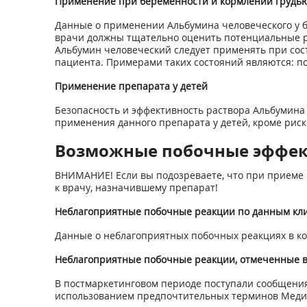
Применение при беременности и кормлении грудь
Данные о применении Альбумина человеческого у б
врачи должны тщательно оценить потенциальные р
Альбумин человеческий следует применять при сост
пациента. Примерами таких состояний являются: п
Применение препарата у детей
Безопасность и эффективность раствора Альбумина 
применения данного препарата у детей, кроме риск
Возможные побочные эффе
ВНИМАНИЕ! Если вы подозреваете, что при приеме 
к врачу, назначившему препарат!
Неблагоприятные побочные реакции по данным кл
Данные о неблагоприятных побочных реакциях в ко
Неблагоприятные побочные реакции, отмеченные в
В постмаркетинговом периоде поступали сообщения
использованием предпочтительных терминов Медици