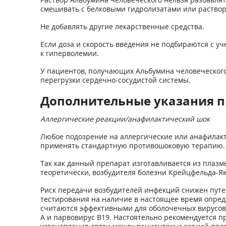
смешивать с белковыми гидролизатами или раствора
Не добавлять другие лекарственные средства.
Если доза и скорость введения не подбираются с у
к гиперволемии.
У пациентов, получающих Альбумина человеческог
перегрузки сердечно-сосудистой системы.
Дополнительные указания п
Аллергические реакции/анафилактический шок
Любое подозрение на аллергические или анафилакт
применять стандартную противошоковую терапию.
Так как данный препарат изготавливается из плазмы
теоретически, возбудителя болезни Крейцфельда-Як
Риск передачи возбудителей инфекций снижен пут
тестирования на наличие в настоящее время опред
считаются эффективными для оболочечных вирусов, т
А и парвовирус В19. Настоятельно рекомендуется 