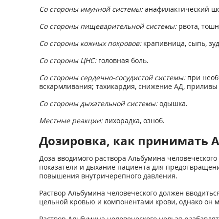
Со стороны имунной системы:
анафилактический шок
Со стороны пищеварительной системы:
рвота, тошн
Со стороны кожных покровов:
крапивница, сыпь, зуд
Со стороны ЦНС:
головная боль.
Со стороны сердечно-сосудистой системы:
при необ
вскармливания; тахикардия, снижение АД, приливы 
Со стороны дыхательной системы:
одышка.
Местные реакции:
лихорадка, озноб.
Дозировка, как принимать 
Доза вводимого раствора Альбумина человеческого
показатели и дыхание пациента для предотвращения
повышения внутричерепного давления.
Раствор Альбумина человеческого должен вводиться
цельной кровью и компонентами крови, однако он м
Раствор Альбумина человеческого нельзя разбавлять