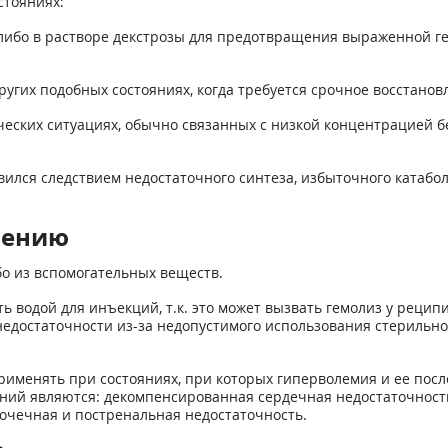
стояниях:
е, либо в растворе декстрозы для предотвращения выраженной 
 других подобных состояниях, когда требуется срочное восстан
нических ситуациях, обычно связанных с низкой концентрацией
вился следствием недостаточного синтеза, избыточного катабол
нению
бо из вспомогательных веществ.
ь водой для инъекций, т.к. это может вызвать гемолиз у рецип
 недостаточности из-за недопустимого использования стерильн
именять при состояниях, при которых гиперволемия и ее посл
ний являются: декомпенсированная сердечная недостаточность
почечная и постренальная недостаточность.