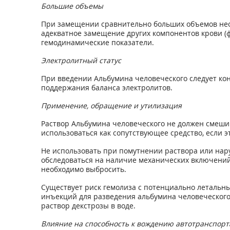
Большие объемы
При замещении сравнительно больших объемов необ
адекватное замещение других компонентов крови (ф
гемодинамические показатели.
Электролитный статус
При введении Альбумина человечеcкого следует ко
поддержания баланса электролитов.
Применение, обращение и утилизация
Раствор Альбумина человечеcкого не должен смешив
использоваться как сопутствующее средство, если э
Не использовать при помутнении раствора или на
обследоваться на наличие механических включений 
необходимо выбросить.
Существует риск гемолиза с потенциально летальн
инъекций для разведения альбумина человеческого
раствор декстрозы в воде.
Влияние на способность к вождению автотранспор