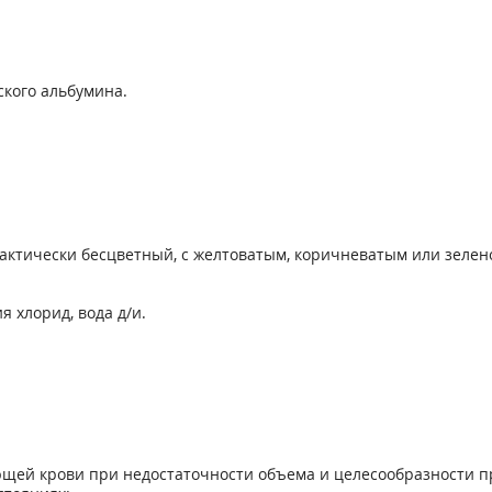
кого альбумина.
актически бесцветный, с желтоватым, коричневатым или зелено
я хлорид, вода д/и.
ей крови при недостаточности объема и целесообразности пр