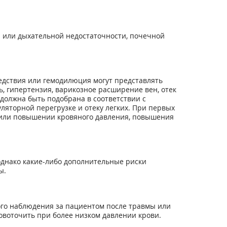
й или дыхательной недостаточности, почечной
едствия или гемодилюция могут представлять
, гипертензия, варикозное расширение вен, отек
 должна быть подобрана в соответствии с
яторной перегрузке и отеку легких. При первых
) или повышении кровяного давления, повышения
 однако какие-либо дополнительные риски
ы.
го наблюдения за пациентом после травмы или
овоточить при более низком давлении крови.