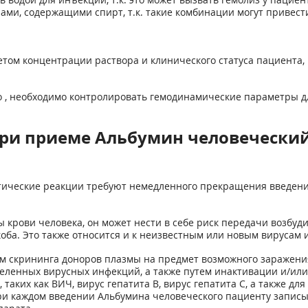
ми, содержащими спирт, т.к. такие комбинации могут привест
четом концентрации раствора и клинического статуса пациента
о , необходимо контролировать гемодинамические параметры 
ри приеме Альбумин человечески
ические реакции требуют немедленного прекращения введения
 крови человека, он может нести в себе риск передачи возбуд
оба. Это также относится и к неизвестным или новым вирусам 
ем скрининга доноров плазмы на предмет возможного заражен
еленных вирусных инфекций, а также путем инактивации и/ил
аких как ВИЧ, вирус гепатита В, вирус гепатита С, а также для
при каждом введении Альбумина человечеcкого пациенту запис