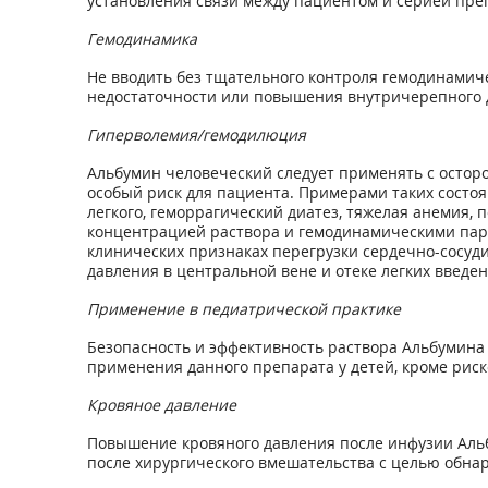
установления связи между пациентом и серией пре
Гемодинамика
Не вводить без тщательного контроля гемодинамич
недостаточности или повышения внутричерепного 
Гиперволемия/гемодилюция
Альбумин человеческий следует применять с остор
особый риск для пациента. Примерами таких состоя
легкого, геморрагический диатез, тяжелая анемия, 
концентрацией раствора и гемодинамическими пара
клинических признаках перегрузки сердечно-сосуди
давления в центральной вене и отеке легких введе
Применение в педиатрической практике
Безопасность и эффективность раствора Альбумина 
применения данного препарата у детей, кроме риск
Кровяное давление
Повышение кровяного давления после инфузии Аль
после хирургического вмешательства с целью обнар