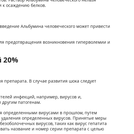
и к осаждению белков.
, введение Альбумина человеческого может привести
для предотвращения возникновения гиперволемии и
й 20%
 препарата. В случае развития шока следует
ителей инфекций, например, вирусов и,
и другим патогенам.
ия определенными вирусами в прошлом, путем
и удаления определенных вирусов. Принятые меры
 безоболочечных вирусов, таких как вирус гепатита
ывать название и номер серии препарата с целью