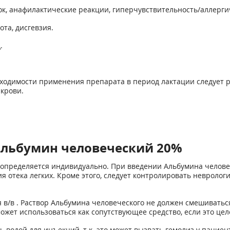
, анафилактические реакции, гиперчувствительность/аллерги
ота, дисгевзия.
.
ходимости применения препарата в период лактации следует 
крови.
Альбумин человеческий 20%
 определяется индивидуально. При введении Альбумина челове
 отека легких. Кроме этого, следует контролировать невроло
 в/в . Раствор Альбумина человеческого не должен смешиваться
ожет использоваться как сопутствующее средство, если это це
 водой для инъекций, т.к. это может вызвать гемолиз у пациен