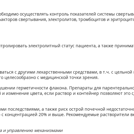
ходимо осуществлять контроль показателей системы свертыва
акторов свертывания, электролитов, тромбоцитов и эритроцит
нтролировать электролитный статус пациента, а также приним
аться с другими лекарственными средствами, в т.ч. с цельной
то целесообразно с медицинской точки зрения.
рушении герметичности флакона. Препараты для парентеральн
и изменение цвета, если раствор и контейнер позволяют это 
ыми последствиями, а также риск острой почечной недостаточн
 с концентрацией 20% и выше. Рекомендуемые растворители в
та и управлению механизмами