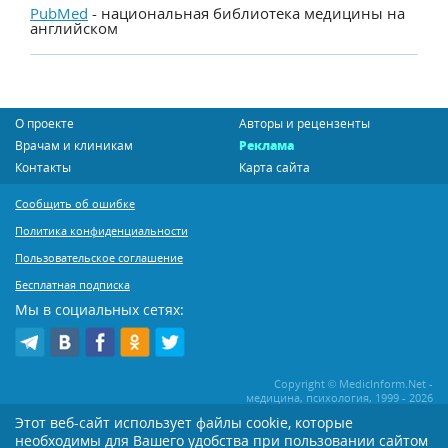
PubMed
- национальная библиотека медицины на
английском
О проекте
Авторы и рецензенты
Врачам и клиникам
Реклама
Контакты
Карта сайта
Сообщить об ошибке
Политика конфиденциальности
Пользовательское соглашение
Бесплатная подписка
Мы в социальных сетях:
Copyright © MedicInform.Net -
медицина, психология, 1999 - 2026
Этот веб-сайт использует файлы cookie, которые
необходимы для Вашего удобства при пользовании сайтом
Копирование или иное распространение статей нашего сайта строго