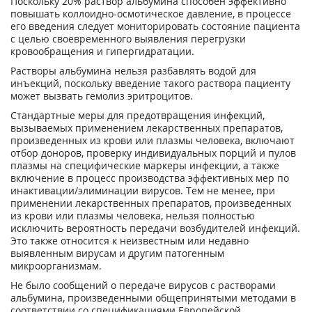
Поскольку 20% раствор альбумина способен эффективно
повышать коллоидно-осмотическое давление, в процессе
его введения следует мониторировать состояние пациента
с целью своевременного выявления перегрузки
кровообращения и гипергидратации.
Растворы альбумина нельзя разбавлять водой для
инъекций, поскольку введение такого раствора пациенту
может вызвать гемолиз эритроцитов.
Стандартные меры для предотвращения инфекций,
вызываемых применением лекарственных препаратов,
произведенных из крови или плазмы человека, включают
отбор доноров, проверку индивидуальных порций и пулов
плазмы на специфические маркеры инфекции, а также
включение в процесс производства эффективных мер по
инактивации/элиминации вирусов. Тем не менее, при
применении лекарственных препаратов, произведенных
из крови или плазмы человека, нельзя полностью
исключить вероятность передачи возбудителей инфекций.
Это также относится к неизвестным или недавно
выявленным вирусам и другим патогенным
микроорганизмам.
Не было сообщений о передаче вирусов с растворами
альбумина, произведенными общепринятыми методами в
соответствии со спецификациями Европейской