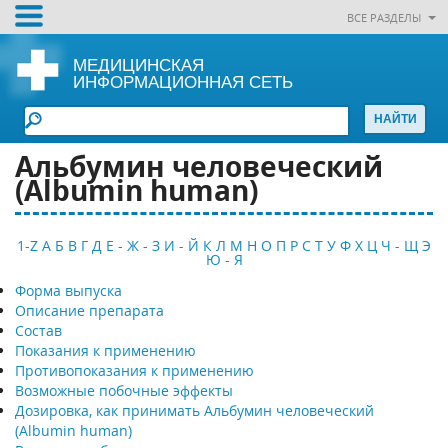
ВСЕ РАЗДЕЛЫ
МЕДИЦИНСКАЯ
ИНФОРМАЦИОННАЯ СЕТЬ
Альбумин человеческий
(Albumin human)
1-Z
А
Б
В
Г
Д
Е - Ж - З
И - Й
К
Л
М
Н
О
П
Р
С
Т
У
Ф
Х
Ц
Ч - Щ
Э
Ю - Я
Форма выпуска
Описание препарата
Состав
Показания к применению
Противопоказания к применению
Возможные побочные эффекты
Дозировка, как принимать Альбумин человеческий
(Albumin human)