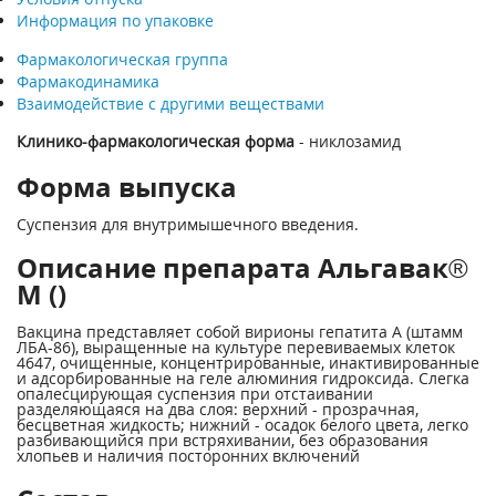
Информация по упаковке
Фармакологическая группа
Фармакодинамика
Взаимодействие с другими веществами
Клинико-фармакологическая форма
- никлозамид
Форма выпуска
Суспензия для внутримышечного введения.
Описание препарата Альгавак®
М ()
Вакцина представляет собой вирионы гепатита А (штамм
ЛБА-86), выращенные на культуре перевиваемых клеток
4647, очищенные, концентрированные, инактивированные
и адсорбированные на геле алюминия гидроксида. Слегка
опалесцирующая суспензия при отстаивании
разделяющаяся на два слоя: верхний - прозрачная,
бесцветная жидкость; нижний - осадок белого цвета, легко
разбивающийся при встряхивании, без образования
хлопьев и наличия посторонних включений