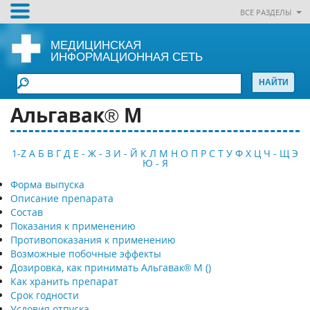
ВСЕ РАЗДЕЛЫ
МЕДИЦИНСКАЯ
ИНФОРМАЦИОННАЯ СЕТЬ
Альгавак® М
1-Z
А
Б
В
Г
Д
Е - Ж - З
И - Й
К
Л
М
Н
О
П
Р
С
Т
У
Ф
Х
Ц
Ч - Щ
Э
Ю - Я
Форма выпуска
Описание препарата
Состав
Показания к применению
Противопоказания к применению
Возможные побочные эффекты
Дозировка, как принимать Альгавак® М ()
Как хранить препарат
Срок годности
Условия отпуска