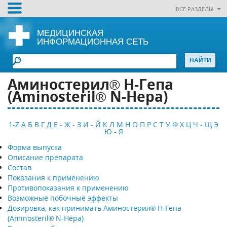
ВСЕ РАЗДЕЛЫ
МЕДИЦИНСКАЯ
ИНФОРМАЦИОННАЯ СЕТЬ
Аминостерил® Н-Гепа
(Aminosteril® N-Hepa)
1-Z
А
Б
В
Г
Д
Е - Ж - З
И - Й
К
Л
М
Н
О
П
Р
С
Т
У
Ф
Х
Ц
Ч - Щ
Э
Ю - Я
Форма выпуска
Описание препарата
Состав
Показания к применению
Противопоказания к применению
Возможные побочные эффекты
Дозировка, как принимать Аминостерил® Н-Гепа
(Aminosteril® N-Hepa)