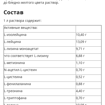
до бледно-желтого цвета раствор.
Состав
1 л раствора содержит:
Активные вещества:
L-изолейцина
10,40 г
L-лейцина
13,09 г
L-лизина моноацетат
9,71 г
что соответствует L-лизину
6,88 г
L-метионина
1,10 г
N-ацетил-L-цистеин
0,70 г
L-цистеина
0,52 г
L-фенилаланина
0,88 г
L-треонина
4,40 г
L-триптофана
0,70 г
L-валина
10,08 г