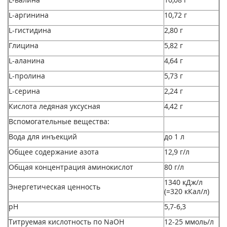
L-аргинина
10,72 г
L-гистидина
2,80 г
Глицина
5,82 г
L-аланина
4,64 г
L-пролина
5,73 г
L-серина
2,24 г
Кислота ледяная уксусная
4,42 г
Вспомогательные вещества:
Вода для инъекций
до 1 л
Общее содержание азота
12,9 г/л
Общая концентрация аминокислот
80 г/л
1340 кДж/л
Энергетическая ценность
(=320 кКал/л)
pH
5,7-6,3
Титруемая кислотность по NaOH
12-25 ммоль/л