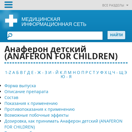
ВСЕ РАЗДЕЛЫ
МЕДИЦИНСКАЯ
ИНФОРМАЦИОННАЯ СЕТЬ
Анаферон детский
(ANAFERON FOR CHILDREN)
1-Z
А
Б
В
Г
Д
Е - Ж - З
И - Й
К
Л
М
Н
О
П
Р
С
Т
У
Ф
Х
Ц
Ч - Щ
Э
Ю - Я
Форма выпуска
Описание препарата
Состав
Показания к применению
Противопоказания к применению
Возможные побочные эффекты
Дозировка, как принимать Анаферон детский (ANAFERON
FOR CHILDREN)