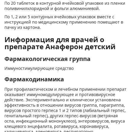
По 20 таблеток в контурной ячейковой упаковке из пленки
поливинилхлоридной и фольги алюминиевой.
По 1, 2 или 5 контурных ячейковых упаковок вместе с
инструкцией по медицинскому применению помещают в
пачку из картона.
Информация для врачей о
препарате Анаферон детский
Фармакологическая группа
Иммуностимулирующее средство
Фармакодинамика
При профилактическом и лечебном применении препарат
оказывает иммуномодулирующее и противовирусное
действие. Экспериментально и клинически установлена
эффективность в отношении вирусов гриппа, парагриппа,
вирусов простого герпеса 1 и 2 типов (лабиальный герпес,
генитальный герпес), других герпес-вирусов (ветряная
оспа, инфекционный мононуклеоз), энтеровирусов, вируса
клещевого энцефалита, ротавируса, коронавируса,
калицивируса, аденовируса, респираторно-