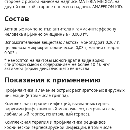
стороне с риской нанесена надпись MATERIA MEDICA, на
другой плоской стороне нанесена надпись ANAFERON КID.
Состав
Активные компоненты: антитела к гамма-интерферону
человека аффинно очищенные - 0,003 г*.
Вспомогательные вещества: лактозы моногидрат 0,267 г,
целлюлоза микрокристаллическая 0,03 г, магния стеарат
0,003 г.
* наносятся на лактозы моногидрат в виде водно­-
спиртовой смеси с содержанием не более 10
-16
нг/г
активной формы действующего вещества.
Показания к применению
Профилактика и лечение острых респираторных вирусных
инфекций (в том числе гриппа).
Комплексная терапия инфекций, вызванных герпес-
вирусами (инфекционный мононуклеоз, ветряная оспа,
лабиальный герпес, генитальный герпес).
Комплексная терапия и профилактика рецидивов
хронической герпесвирусной инфекции, в том числе