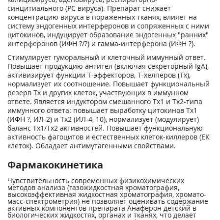
синцитиального (PC вируса). Препарат снижает
концентрацию вируса в пораженных тканях, влияет на
систему эндогенных интерферонов и сопряженных с ними
цитокинов, индуцирует образование эндогенных "ранних"
интерферонов (ИФН ?/?) и гамма-интерферона (ИФН ?).
Стимулирует гуморальный и клеточный иммунный ответ.
Повышает продукцию антител (включая секреторный IgA),
активизирует функции Т-эффекторов, Т-хелперов (Тх),
нормализует их соотношение. Повышает функциональный
резерв Тх и других клеток, участвующих в иммунном
ответе. Является индуктором смешанного Тх1 и Тх2-типа
иммунного ответа: повышает выработку цитокинов Тх1
(ИФН ?, ИЛ-2) и Тх2 (ИЛ-4, 10), нормализует (модулирует)
баланс Тх1/Тх2 активностей. Повышает функциональную
активность фагоцитов и естественных клеток-киллеров (ЕК
клеток). Обладает антимутагенными свойствами.
Фармакокинетика
Чувствительность современных физикохимических
методов анализа (газожидкостная хроматография,
высокоэффективная жидкостная хроматография, хромато-
масс-спектрометрия) не позволяет оценивать содержание
активных компонентов препарата Анаферон детский в
биологических жидкостях, органах и тканях, что делает