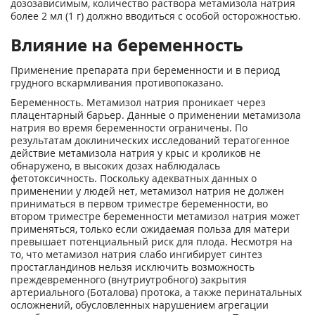
дозозависимым, количество раствора метамизола натрия
более 2 мл (1 г) должно вводиться с особой осторожностью.
Влияние на беременность
Применение препарата при беременности и в период
грудного вскармливания противопоказано.
Беременность. Метамизол натрия проникает через
плацентарный барьер. Данные о применении метамизола
натрия во время беременности ограничены. По
результатам доклинических исследований тератогенное
действие метамизола натрия у крыс и кроликов не
обнаружено, в высоких дозах наблюдалась
фетотоксичность. Поскольку адекватных данных о
применении у людей нет, метамизол натрия не должен
приниматься в первом триместре беременности, во
втором триместре беременности метамизол натрия может
применяться, только если ожидаемая польза для матери
превышает потенциальный риск для плода. Несмотря на
то, что метамизол натрия слабо ингибирует синтез
простагландинов нельзя исключить возможность
преждевременного (внутриутробного) закрытия
артериального (Боталова) протока, а также перинатальных
осложнений, обусловленных нарушением агрегации