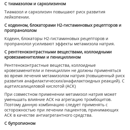
С тиамазолом и сарколизином
Тиамазол и сарколизин повышают риск развития
лейкопении.
С кодеином, блокаторами H
2
-гистаминовых рецепторов и
пропранололом
Кодеин, блокаторы H
2
-гистаминовых рецепторов и
пропранолол усиливают эффекты метамизола натрия.
С рентгеноконтрастными веществами, коллоидными
кровезаменителями и пенициллином
Рентгеноконтрастные вещества, коллоидные
кровезаменители и пенициллин не должны применяться
во время лечения метамизолом натрия (повышенный риск
развития анафилактических/анафилактоидных реакций). С
ацетилсалициловой кислотой (АСК)
При совместном применении метамизол натрия может
уменьшать влияние АСК на агрегацию тромбоцитов.
Поэтому данную комбинацию следует применять с
осторожностью при лечении пациентов, принимающих
АСК в качестве антиагрегантного средства.
С бупропионом