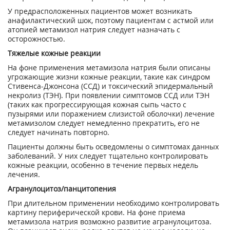
У предрасположенных пациентов может возникать
анафилактический шок, поэтому пациентам с астмой или
атопией метамизол натрия следует назначать с
осторожностью.
Тяжелые кожные реакции
На фоне применения метамизола натрия были описаны
угрожающие жизни кожные реакции, такие как синдром
Стивенса-Джонсона (ССД) и токсический эпидермальный
некролиз (ТЭН). При появлении симптомов ССД или ТЭН
(таких как прогрессирующая кожная сыпь часто с
пузырями или поражением слизистой оболочки) лечение
метамизолом следует немедленно прекратить, его не
следует начинать повторно.
Пациенты должны быть осведомлены о симптомах данных
заболеваний. У них следует тщательно контролировать
кожные реакции, особенно в течение первых недель
лечения.
Агранулоцитоз/панцитопения
При длительном применении необходимо контролировать
картину периферической крови. На фоне приема
метамизола натрия возможно развитие агранулоцитоза.