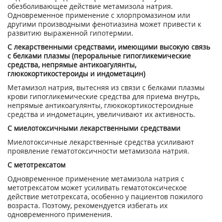
обезболивающее действие метамизола натрия.
Одновременное применение с хлорпромазином или
другими производными фенотиазина может привести к
развитию выраженной гипотермии.
С лекарственными средствами, имеющими высокую связь
с белками плазмы (пероральные гипогликемические
средства, непрямые антикоагулянты,
глюкокортикостероиды и индометацин)
Метамизол натрия, вытесняя из связи с белками плазмы
крови гипогликемические средства для приема внутрь,
непрямые антикоагулянты, глюкокортикостероидные
средства и индометацин, увеличивают их активность.
С миелотоксичными лекарственными средствами
Миелотоксичные лекарственные средства усиливают
проявление гематотоксичности метамизола натрия.
С метотрексатом
Одновременное применение метамизола натрия с
метотрексатом может усиливать гематотоксическое
действие метотрексата, особенно у пациентов пожилого
возраста. Поэтому, рекомендуется избегать их
одновременного применения.