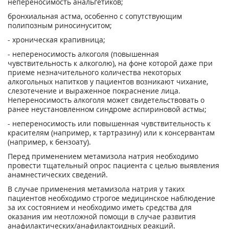
непереносимость анальгетиков;
бронхиальная астма, особенно с сопутствующим
полипозным риносинуситом;
- хроническая крапивница;
- непереносимость алкоголя (повышенная
чувствительность к алкоголю), на фоне которой даже при
приеме незначительного количества некоторых
алкогольных напитков у пациентов возникают чихание,
слезотечение и выраженное покраснение лица.
Непереносимость алкоголя может свидетельствовать о
ранее неустановленном синдроме аспириновой астмы;
- непереносимость или повышенная чувствительность к
красителям (например, к тартразину) или к консервантам
(например, к бензоату).
Перед применением метамизола натрия необходимо
провести тщательный опрос пациента с целью выявления
анамнестических сведений.
В случае применения метамизола натрия у таких
пациентов необходимо строгое медицинское наблюдение
за их состоянием и необходимо иметь средства для
оказания им неотложной помощи в случае развития
анафилактических/анафилактоидных реакций.