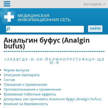
ВСЕ РАЗДЕЛЫ
МЕДИЦИНСКАЯ
ИНФОРМАЦИОННАЯ СЕТЬ
Анальгин буфус (Analgin
bufus)
1-Z
А
Б
В
Г
Д
Е - Ж - З
И - Й
К
Л
М
Н
О
П
Р
С
Т
У
Ф
Х
Ц
Ч - Щ
Э
Ю - Я
Форма выпуска
Описание препарата
Состав
Показания к применению
Противопоказания к применению
Возможные побочные эффекты
Дозировка, как принимать Анальгин буфус (Analgin bufus)
Влияние на беременность