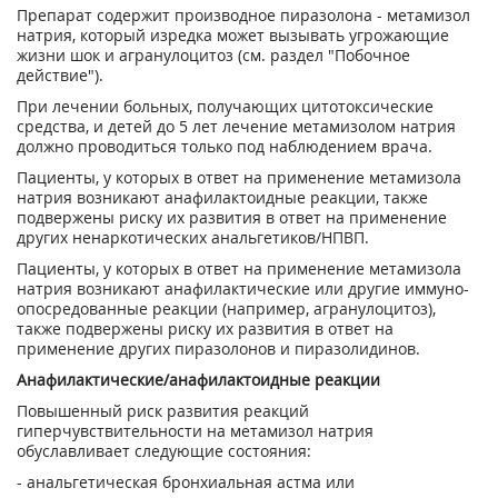
Препарат содержит производное пиразолона - метамизол
натрия, который изредка может вызывать угрожающие
жизни шок и агранулоцитоз (см. раздел "Побочное
действие").
При лечении больных, получающих цитотоксические
средства, и детей до 5 лет лечение метамизолом натрия
должно проводиться только под наблюдением врача.
Пациенты, у которых в ответ на применение метамизола
натрия возникают анафилактоидные реакции, также
подвержены риску их развития в ответ на применение
других ненаркотических анальгетиков/НПВП.
Пациенты, у которых в ответ на применение метамизола
натрия возникают анафилактические или другие иммуно-
опосредованные реакции (например, агранулоцитоз),
также подвержены риску их развития в ответ на
применение других пиразолонов и пиразолидинов.
Анафилактические/анафилактоидные реакции
Повышенный риск развития реакций
гиперчувствительности на метамизол натрия
обуславливает следующие состояния:
- анальгетическая бронхиальная астма или