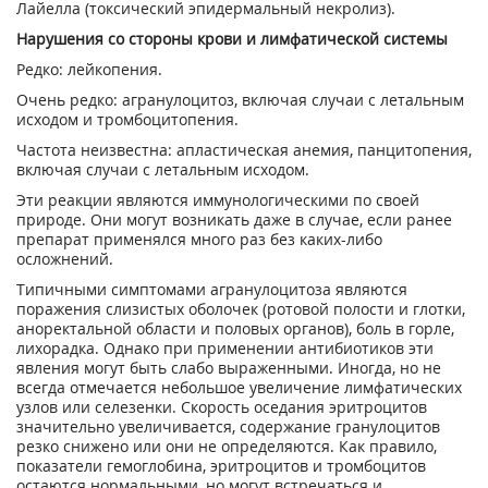
Лайелла (токсический эпидермальный некролиз).
Нарушения со стороны крови и лимфатической системы
Редко: лейкопения.
Очень редко: агранулоцитоз, включая случаи с летальным
исходом и тромбоцитопения.
Частота неизвестна: апластическая анемия, панцитопения,
включая случаи с летальным исходом.
Эти реакции являются иммунологическими по своей
природе. Они могут возникать даже в случае, если ранее
препарат применялся много раз без каких-либо
осложнений.
Типичными симптомами агранулоцитоза являются
поражения слизистых оболочек (ротовой полости и глотки,
аноректальной области и половых органов), боль в горле,
лихорадка. Однако при применении антибиотиков эти
явления могут быть слабо выраженными. Иногда, но не
всегда отмечается небольшое увеличение лимфатических
узлов или селезенки. Скорость оседания эритроцитов
значительно увеличивается, содержание гранулоцитов
резко снижено или они не определяются. Как правило,
показатели гемоглобина, эритроцитов и тромбоцитов
остаются нормальными, но могут встречаться и