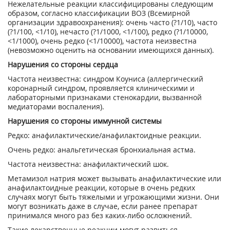
Нежелательные реакции классифицированы следующим
образом, согласно классификации ВОЗ (Всемирной
организации здравоохранения): очень часто (?1/10), часто
(?1/100, <1/10), нечасто (?1/1000, <1/100), редко (?1/10000,
<1/1000), очень редко (<1/10000), частота неизвестна
(невозможно оценить на основании имеющихся данных).
Нарушения со стороны сердца
Частота неизвестна: синдром Коуниса (аллергический
коронарный синдром, проявляется клиническими и
лабораторными признаками стенокардии, вызванной
медиаторами воспаления).
Нарушения со стороны иммунной системы
Редко: анафилактические/анафилактоидные реакции.
Очень редко: анальгетическая бронхиальная астма.
Частота неизвестна: анафилактический шок.
Метамизол натрия может вызывать анафилактические или
анафилактоидные реакции, которые в очень редких
случаях могут быть тяжелыми и угрожающими жизни. Они
могут возникать даже в случае, если ранее препарат
принимался много раз без каких-либо осложнений.
Такие лекарственные реакции могут развиться