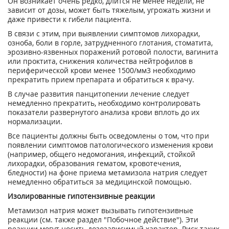
Он возникает очень редко, длится не менее недели, не
зависит от дозы, может быть тяжелым, угрожать жизни и
даже привести к гибели пациента.
В связи с этим, при выявлении симптомов лихорадки,
озноба, боли в горле, затрудненного глотания, стоматита,
эрозивно-язвенных поражений ротовой полости, вагинита
или проктита, снижения количества нейтрофилов в
периферической крови менее 1500/мм
3
необходимо
прекратить прием препарата и обратиться к врачу.
В случае развития панцитопении лечение следует
немедленно прекратить, необходимо контролировать
показатели развернутого анализа крови вплоть до их
нормализации.
Все пациенты должны быть осведомлены о том, что при
появлении симптомов патологического изменения крови
(например, общего недомогания, инфекций, стойкой
лихорадки, образования гематом, кровотечения,
бледности) на фоне приема метамизола натрия следует
немедленно обратиться за медицинской помощью.
Изолированные гипотензивные реакции
Метамизол натрия может вызывать гипотензивные
реакции (см. также раздел "Побочное действие"). Эти
реакции могут носить дозозависимый характер. Риск таких