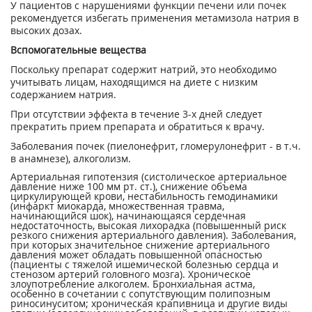
У пациентов с нарушениями функции печени или почек
рекомендуется избегать применения метамизола натрия в
высоких дозах.
Вспомогательные вещества
Поскольку препарат содержит натрий, это необходимо
учитывать лицам, находящимся на диете с низким
содержанием натрия.
При отсутствии эффекта в течение 3-х дней следует
прекратить прием препарата и обратиться к врачу.
Заболевания почек (пиелонефрит, гломерулонефрит - в т.ч.
в анамнезе), алкоголизм.
Артериальная гипотензия (систолическое артериальное
давление ниже 100 мм рт. ст.), снижение объема
циркулирующей крови, нестабильность гемодинамики
(инфаркт миокарда, множественная травма,
начинающийся шок), начинающаяся сердечная
недостаточность, высокая лихорадка (повышенный риск
резкого снижения артериального давления). Заболевания,
при которых значительное снижение артериального
давления может обладать повышенной опасностью
(пациенты с тяжелой ишемической болезнью сердца и
стенозом артерий головного мозга). Хроническое
злоупотребление алкоголем. Бронхиальная астма,
особенно в сочетании с сопутствующим полипозным
риносинуситом; хроническая крапивница и другие виды