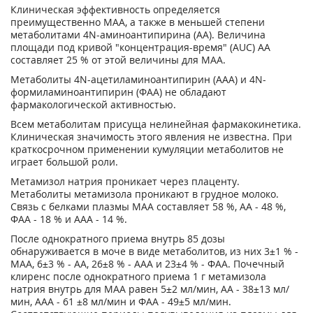
Клиническая эффективность определяется
преимущественно МАА, а также в меньшей степени
метаболитами 4N-аминоантипирина (АА). Величина
площади под кривой "концентрация-время" (AUC) АА
составляет 25 % от этой величины для МАА.
Метаболиты 4N-ацетиламиноантипирин (ААА) и 4N-
формиламиноантипирин (ФАА) не обладают
фармакологической активностью.
Всем метаболитам присуща нелинейная фармакокинетика.
Клиническая значимость этого явления не известна. При
краткосрочном применении кумуляции метаболитов не
играет большой роли.
Метамизол натрия проникает через плаценту.
Метаболиты метамизола проникают в грудное молоко.
Связь с белками плазмы МАА составляет 58 %, АА - 48 %,
ФАА - 18 % и ААА - 14 %.
После однократного приема внутрь 85 дозы
обнаруживается в моче в виде метаболитов, из них 3±1 % -
МАА, 6±3 % - АА, 26±8 % - ААА и 23±4 % - ФАА. Почечный
клиренс после однократного приема 1 г метамизола
натрия внутрь для МАА равен 5±2 мл/мин, АА - 38±13 мл/
мин, ААА - 61 ±8 мл/мин и ФАА - 49±5 мл/мин.