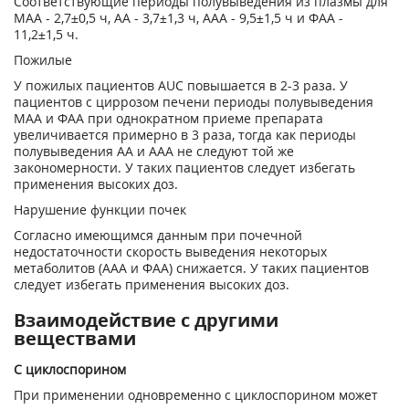
Соответствующие периоды полувыведения из плазмы для
МАА - 2,7±0,5 ч, АА - 3,7±1,3 ч, ААА - 9,5±1,5 ч и ФАА -
11,2±1,5 ч.
Пожилые
У пожилых пациентов AUC повышается в 2-3 раза. У
пациентов с циррозом печени периоды полувыведения
МАА и ФАА при однократном приеме препарата
увеличивается примерно в 3 раза, тогда как периоды
полувыведения АА и ААА не следуют той же
закономерности. У таких пациентов следует избегать
применения высоких доз.
Нарушение функции почек
Согласно имеющимся данным при почечной
недостаточности скорость выведения некоторых
метаболитов (ААА и ФАА) снижается. У таких пациентов
следует избегать применения высоких доз.
Взаимодействие с другими
веществами
С циклоспорином
При применении одновременно с циклоспорином может