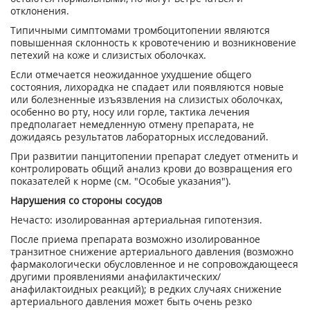
отклонения.
Типичными симптомами тромбоцитопении являются
повышенная склонность к кровотечению и возникновение
петехий на коже и слизистых оболочках.
Если отмечается неожиданное ухудшение общего
состояния, лихорадка не спадает или появляются новые
или болезненные изъязвления на слизистых оболочках,
особенно во рту, носу или горле, тактика лечения
предполагает немедленную отмену препарата, не
дожидаясь результатов лабораторных исследований.
При развитии панцитопении препарат следует отменить и
контролировать общий анализ крови до возвращения его
показателей к норме (см. "Особые указания").
Нарушения со стороны сосудов
Нечасто: изолированная артериальная гипотензия.
После приема препарата возможно изолированное
транзитное снижение артериального давления (возможно
фармакологически обусловленное и не сопровождающееся
другими проявлениями анафилактических/
анафилактоидных реакций); в редких случаях снижение
артериального давления может быть очень резко