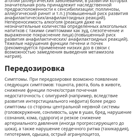
атопии (аллергических заболеваний, в развитии которых
значительная роль принадлежит наследственной
предрасположенности к сенсибилизации: поллинозы,
аллергический ринит и т.п.) (повышенный риск развития
анафилактических/анафилактоидных реакций).
Непереносимость алкоголя (реакция даже на
незначительные количества определенных алкогольных
напитков с такими симптомами как зуд, слезотечение и
выраженное покраснение лица) (повышенный риск
развития анафилактических/ анафилактоидных реакций).
Тяжелые нарушения функции печени и почек
(рекомендуется применение низких доз в связи с
возможностью замедления выведения метамизола
натрия).
Передозировка
Симптомы. При передозировке возможно появление
следующих симптомов: тошнота, рвота, боль в животе,
снижение функции почек/острая почечная
недостаточность с олигурией (например, вследствие
развития интерстициального нефрита) более редко
симптомы со стороны центральной нервной системы
(головокружение, сонливость, шум в ушах, бред, нарушение
сознания, кома, судороги) и резкое снижение
артериального давления (иногда прогрессирующего до
шока), а также нарушение сердечного ритма (тахикардия),
гипотермия, одышка, острый агранулоцитоз,