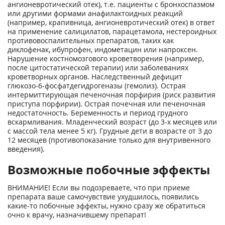
ангионевротический отек), т.е. пациенты с бронхоспазмом
или другими формами анафилактоидных реакций
(например, крапивница, ангионевротический отек) в ответ
на применение салицилатов, парацетамола, нестероидных
противовоспалительных препаратов, таких как
диклофенак, ибупрофен, индометацин или напроксен.
Нарушение костномозгового кроветворения (например,
после цитостатической терапии) или заболеваниях
кроветворных органов. Наследственный дефицит
глюкозо-6-фосфатдегидрогеназы (гемолиз). Острая
интермиттирующая печеночная порфирия (риск развития
приступа порфирии). Острая почечная или печеночная
недостаточность. Беременность и период грудного
вскармливания. Младенческий возраст (до 3-х месяцев или
с массой тела менее 5 кг). Грудные дети в возрасте от 3 до
12 месяцев (противопоказание только для внутривенного
введения).
Возможные побочные эффекты
ВНИМАНИЕ! Если вы подозреваете, что при приеме
препарата ваше самочувствие ухудшилось, появились
какие-то побочные эффекты, нужно сразу же обратиться
очно к врачу, назначившему препарат!