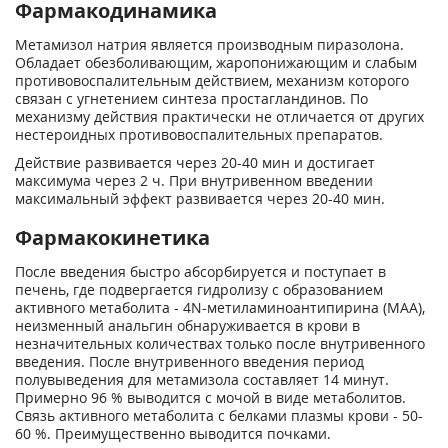
Фармакодинамика
Метамизол натрия является производным пиразолона.
Обладает обезболивающим, жаропонижающим и слабым
противовоспалительным действием, механизм которого
связан с угнетением синтеза простагландинов. По
механизму действия практически не отличается от других
нестероидных противовоспалительных препаратов.
Действие развивается через 20-40 мин и достигает
максимума через 2 ч. При внутривенном введении
максимальный эффект развивается через 20-40 мин.
Фармакокинетика
После введения быстро абсорбируется и поступает в
печень, где подвергается гидролизу с образованием
активного метаболита - 4N-метиламиноантипирина (МАА),
неизменный анальгин обнаруживается в крови в
незначительных количествах только после внутривенного
введения. После внутривенного введения период
полувыведения для метамизола составляет 14 минут.
Примерно 96 % выводится с мочой в виде метаболитов.
Связь активного метаболита с белками плазмы крови - 50-
60 %. Преимущественно выводится почками.