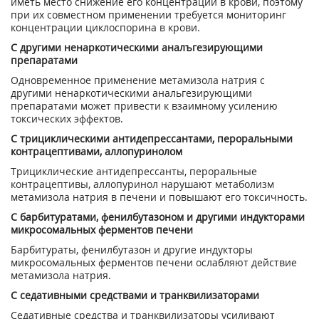
иметь место снижение его концентрации в крови, поэтому
при их совместном применении требуется мониторинг
концентрации циклоспорина в крови.
С другими ненаркотическими аналъгезирующими
препаратами
Одновременное применение метамизола натрия с
другими ненаркотическими анальгезирующими
препаратами может привести к взаимному усилению
токсических эффектов.
С трициклическими антидепрессантами, пероральными
контрацептивами, аллопуринолом
Трициклические антидепрессанты, пероральные
контрацептивы, аллопуринол нарушают метаболизм
метамизола натрия в печени и повышают его токсичность.
С барбитуратами, фенилбутазоном и другими индукторами
микросомальных ферментов печени
Барбитураты, фенилбутазон и другие индукторы
микросомальных ферментов печени ослабляют действие
метамизола натрия.
С седативными средствами и транквилизаторами
Седативные средства и транквилизаторы усиливают