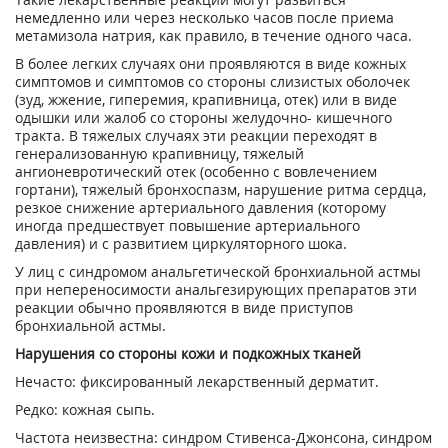
немедленно или через несколько часов после приема
метамизола натрия, как правило, в течение одного часа.
В более легких случаях они проявляются в виде кожных
симптомов и симптомов со стороны слизистых оболочек
(зуд, жжение, гиперемия, крапивница, отек) или в виде
одышки или жалоб со стороны желудочно- кишечного
тракта. В тяжелых случаях эти реакции переходят в
генерализованную крапивницу, тяжелый
ангионевротический отек (особенно с вовлечением
гортани), тяжелый бронхоспазм, нарушение ритма сердца,
резкое снижение артериального давления (которому
иногда предшествует повышение артериального
давления) и с развитием циркуляторного шока.
У лиц с синдромом анальгетической бронхиальной астмы
при непереносимости анальгезирующих препаратов эти
реакции обычно проявляются в виде приступов
бронхиальной астмы.
Нарушения со стороны кожи и подкожных тканей
Нечасто: фиксированный лекарственный дерматит.
Редко: кожная сыпь.
Частота неизвестна: синдром Стивенса-Джонсона, синдром