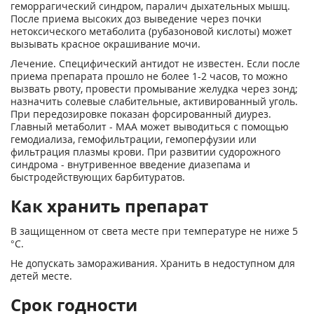
геморрагический синдром, паралич дыхательных мышц.
После приема высоких доз выведение через почки
нетоксического метаболита (рубазоновой кислоты) может
вызывать красное окрашивание мочи.
Лечение. Специфический антидот не известен. Если после
приема препарата прошло не более 1-2 часов, то можно
вызвать рвоту, провести промывание желудка через зонд;
назначить солевые слабительные, активированный уголь.
При передозировке показан форсированный диурез.
Главный метаболит - МАА может выводиться с помощью
гемодиализа, гемофильтрации, гемоперфузии или
фильтрация плазмы крови. При развитии судорожного
синдрома - внутривенное введение диазепама и
быстродействующих барбитуратов.
Как хранить препарат
В защищенном от света месте при температуре не ниже 5
°С.
Не допускать замораживания. Хранить в недоступном для
детей месте.
Срок годности