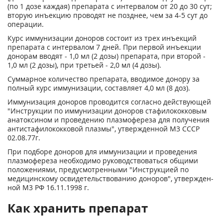
(по 1 дозе каждая) пре­парата с интервалом от 20 до 30 сут;
вторую инъекцию проводят не позднее, чем за 4-5 сут до
операции.
Курс иммунизации доноров состоит из трех инъекций
препарата с ин­тервалом 7 дней. При первой инъекции
донорам вводят - 1,0 мл (2 дозы) пре­парата, при второй -
1,0 мл (2 дозы), при третьей - 2,0 мл (4 дозы).
Суммарное количество препарата, вводимое донору за
полный курс иммунизации, составляет 4,0 мл (8 доз).
Иммунизация доноров проводится согласно действующей
"Инструк­ции по иммунизации доноров стафилококковым
анатоксином и проведению плазмофереза для получения
антистафилококковой плазмы", утвержденной М3 СССР
02.08.77г.
При подборе доноров для иммунизации и проведения
плазмофереза не­обходимо руководствоваться общими
положениями, предусмотренными "Инструкцией по
медицинскому освидетельствованию доноров", утвержден­
ной М3 РФ 16.11.1998 г.
Как хранить препарат