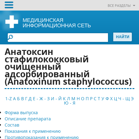
ВСЕ РАЗДЕЛЫ
МЕДИЦИНСКАЯ
ИНФОРМАЦИОННАЯ СЕТЬ
Анатоксин
стафилококковый
очищенный
адсорбированный
(Anatoxinum staphylococcus)
1-Z
А
Б
В
Г
Д
Е - Ж - З
И - Й
К
Л
М
Н
О
П
Р
С
Т
У
Ф
Х
Ц
Ч - Щ
Э
Ю - Я
Форма выпуска
Описание препарата
Состав
Показания к применению
Противопоказания к применению