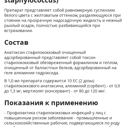
Препарат представляет собой равномерную суспензию
белого цвета с желтоватым оттенком, разделяющуюся при
стоянии на прозрачную надосадочную жидкость и нежный
рыхлый осадок, полностью разбивающийся при
встряхивании.
Состав
Анатоксин стафилококковый очищенный
адсорбированный представ­ляет собой токсин
стафилококковый обезвреженный формалином и теплом,
очищенный от балластных белков, адсорбированный на
геле алюминия гид­роксида.
В 1,0 мл препарата содержится 10 ЕС (2 дозы)
стафилококкового ана­токсина, алюминий (сорбент) - от 0,9
до 1,3 мг, мертиолят (консервант) - от 80 до 120 мкг.
Показания к применению
- Профилактика стафилококковых инфекций у лиц с
повышенным рис­ком заболевания - промышленные и
сельскохозяйственные рабочие, подвер­гающиеся по роду