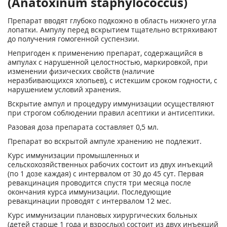
(Anatoxinum staphylococcus)
Препарат вводят глубоко подкожно в об­ласть нижнего угла
лопатки. Ампулу перед вскрытием тщательно встряхи­вают
до получения гомогенной суспензии.
Непригоден к применению препарат, содержащийся в
ампулах с нару­шенной целостностью, маркировкой, при
изменении физических свойств (наличие
неразбивающихся хлопьев), с истекшим сроком годности, с
нару­шением условий хранения.
Вскрытие ампул и процедуру иммунизации осуществляют
при строгом соблюдении правил асептики и антисептики.
Разовая доза препарата составляет 0,5 мл.
Препарат во вскрытой ампуле хранению не подлежит.
Курс иммунизации промышленных и
сельскохозяйственных рабочих состоит из двух инъекций
(по 1 дозе каждая) с интервалом от 30 до 45 сут. Первая
ревакцинация проводится спустя три месяца после
окончания курса иммунизации. Последующие
ревакцинации проводят с интервалом 12 мес.
Курс иммунизации плановых хирургических больных
(детей старше 1 года и взрослых) состоит из двух инъекций