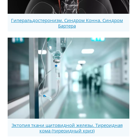
Гиперальдостеронизм. Синдром Конна. Синдром
Бартера
Эктопия ткани щитовидной железы. Тиреоидная
кома (тиреоидный криз)