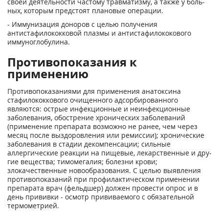
своей деятельности частому травматизму, а также у боль­
ных, которым предстоят плановые операции.
- Иммунизация доноров с целью получения
антистафилококковой плазмы и антистафилококового
иммуноглобулина.
Противопоказания к
применению
Противопоказаниями для применения анатоксина
стафилококкового очищенного адсорбированного
являются: острые инфек­ционные и неинфекционные
заболевания, обострение хронических заболе­ваний
(применение препарата возможно не ранее, чем через
месяц после выздоровления или ремиссии); хронические
заболевания в стадии декомпен­сации; сильные
аллергические реакции на пищевые, лекарственные и дру­
гие вещества; тимомегалия; болезни крови;
злокачественные новообразо­вания. С целью выявления
противопоказаний при профилактическом приме­нении
препарата врач (фельдшер) должен провести опрос и в
день прививки - осмотр прививаемого с обязательной
термометрией.