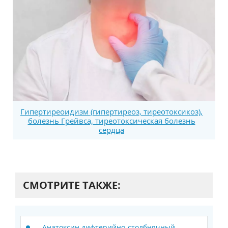
Гипертиреоидизм (гипертиреоз, тиреотоксикоз),
болезнь Грейвса, тиреотоксическая болезнь
сердца
СМОТРИТЕ ТАКЖЕ:
Анатоксин дифтерийно-столбнячный