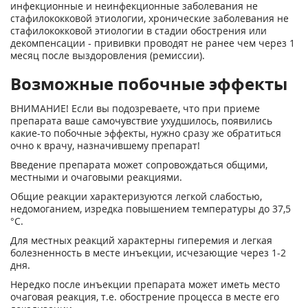
инфекционные и неинфек­ционные заболевания не
стафилококковой этиологии, хронические заболева­ния не
стафилококковой этиологии в стадии обострения или
декомпенсации - прививки проводят не ранее чем через 1
месяц после выздоровления (ремиссии).
Возможные побочные эффекты
ВНИМАНИЕ! Если вы подозреваете, что при приеме
препарата ваше самочувствие ухудшилось, появились
какие-то побочные эффекты, нужно сразу же обратиться
очно к врачу, назначившему препарат!
Введение препарата может сопровождаться общими,
местными и очаговыми реакциями.
Общие реакции характеризуются легкой слабостью,
недомоганием, изредка повышением температуры до 37,5
°С.
Для местных реакций характерны гиперемия и легкая
болезненность в месте инъекции, исчезающие через 1-2
дня.
Нередко после инъекции препарата может иметь место
очаговая реакция, т.е. обострение процесса в месте его