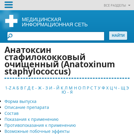
ВСЕ РАЗДЕЛЫ
МЕДИЦИНСКАЯ
ИНФОРМАЦИОННАЯ СЕТЬ
Анатоксин
стафилококковый
очищенный (Anatoxinum
staphylococcus)
1-Z
А
Б
В
Г
Д
Е - Ж - З
И - Й
К
Л
М
Н
О
П
Р
С
Т
У
Ф
Х
Ц
Ч - Щ
Э
Ю - Я
Форма выпуска
Описание препарата
Состав
Показания к применению
Противопоказания к применению
Возможные побочные эффекты