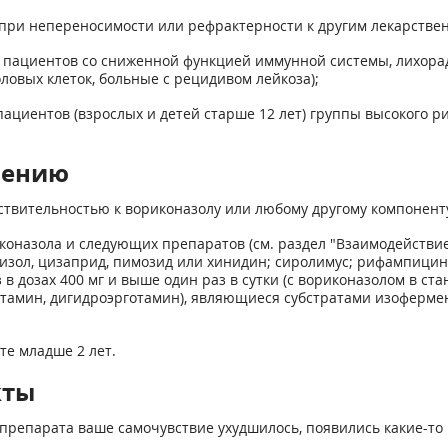
при непереносимости или рефрактерности к другим лекарстве
 пациентов со сниженной функцией иммунной системы, лихорад
овых клеток, больные с рецидивом лейкоза);
ациентов (взрослых и детей старше 12 лет) группы высокого р
нению
твительностью к вориконазолу или любому другому компонент
назола и следующих препаратов (см. раздел "Взаимодействие
мизол, цизаприд, пимозид или хинидин; сиролимус; рифампици
 дозах 400 мг и выше один раз в сутки (с вориконазолом в стан
готамин, дигидроэрготамин), являющиеся субстратами изоферм
те младше 2 лет.
кты
препарата ваше самочувствие ухудшилось, появились какие-то 