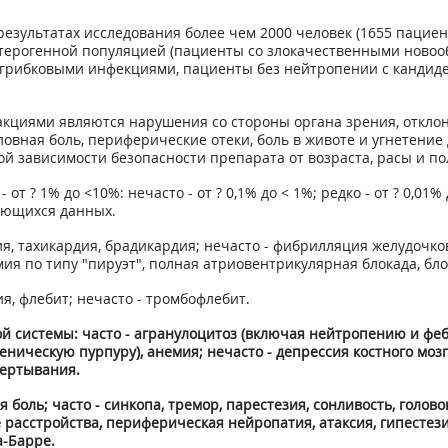
результатах исследования более чем 2000 человек (1655 пацие
гетерогенной популяцией (пациенты со злокачественными нов
грибковыми инфекциями, пациенты без нейтропении с кандиде
циями являются нарушения со стороны органа зрения, отклон
головная боль, периферические отеки, боль в животе и угнете
 зависимости безопасности препарата от возраста, расы и по
от ? 1% до <10%: нечасто - от ? 0,1% до < 1%; редко - от ? 0,01%
еющихся данных.
ия, тахикардия, брадикардия; нечасто - фибрилляция желудочко
мия по типу "пируэт", полная атриовентрикулярная блокада, бл
я, флебит; нечасто - тромбофлебит.
й системы: часто - агранулоцитоз (включая нейтропению и фе
ческую пурпуру), анемия; нечасто - депрессия костного мозг
вертывания.
боль; часто - синкопа, тремор, парестезия, сонливость, головок
расстройства, периферическая нейропатия, атаксия, гипестези
а-Барре.