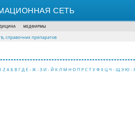
МАЦИОННАЯ СЕТЬ
ЕДИЦИНА
МЕДФИРМЫ
тв, справочник препаратов
1-Z
А
Б
В
Г
Д
Е - Ж - З
И - Й
К
Л
М
Н
О
П
Р
С
Т
У
Ф
Х
Ц
Ч - Щ
Э
Ю - 