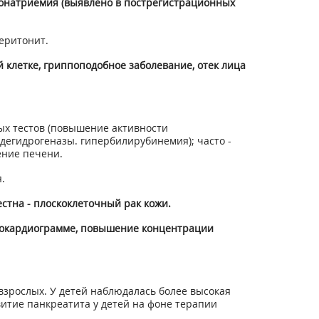
ипонатриемия (выявлено в пострегистрационных
перитонит.
й клетке, гриппоподобное заболевание, отек лица
ых тестов (повышение активности
егидрогеназы. гипербилирубинемия); часто -
ение печени.
.
стна - плоскоклеточный рак кожи.
трокардиограмме, повышение концентрации
 взрослых. У детей наблюдалась более высокая
итие панкреатита у детей на фоне терапии