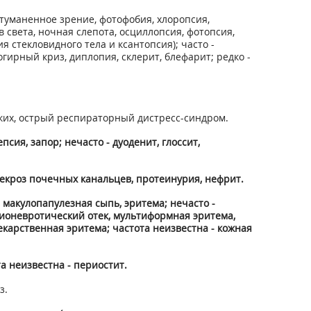
атуманенное зрение, фотофобия, хлоропсия,
 света, ночная слепота, осциллопсия, фотопсия,
 стекловидного тела и ксантопсия); часто -
огирный криз, диплопия, склерит, блефарит; редко -
егких, острый респираторный дистресс-синдром.
псия, запор; нечасто - дуоденит, глоссит,
некроз почечных канальцев, протеинурия, нефрит.
 макулопапулезная сыпь, эритема; нечасто -
ионевротический отек, мультиформная эритема,
екарственная эритема; частота неизвестна - кожная
а неизвестна - периостит.
з.