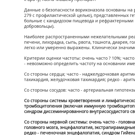
Данные о безопасности вориконазола основаны на 
279 с профилактической целью), представленных 
больные с кандидозом пищевода и рефрактерными 
добровольцы).
Наиболее распространенными нежелательными реак
печени, лихорадка, сыпь, рвота, тошнота, диарея, 
легко или умеренно выражены. Клинически значимой
Критерии оценки частоты: очень часто ? 10%; часто - 
- невозможно определить частоту на основании им
Со стороны сердца; часто - наджелудочковая аритм
тахикардия, желудочковая тахикардия; редко - арит
Со стороны сосудов: часто - артериальная гипотензи
Со стороны системы кроветворения и лимфатическо
тромбоцитопения (включая иммунную тромбоцитопени
синдром диссеминированного внутрисосудистого с
Со стороны нервной системы: очень часто - головная 
головного мозга, энцефалопатия, экстрапирамидные 
редко - печеночная энцефалопатия, синдром Гийен