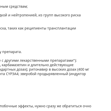
нным средствам;
кой и нейтропенией, из групп высокого риска
иска, таких как реципиенты трансплантации
у препарата.
 с другими лекарственными препаратами"):
н, карбамазепин и длительно действующие
дартных дозах); ритонавир в высоких дозах (400 мг
ента CYP3A4; зверобой продырявленный (индуктор
побочные эффекты, нужно сразу же обратиться очно