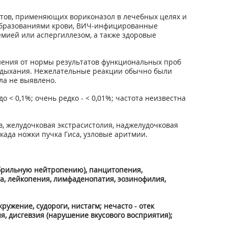
нтов, применяющих вориконазол в лечебных целях и
ообразованиями крови, ВИЧ-инфицированные
мией или аспергиллезом, а также здоровые
ения от нормы результатов функциональных проб
ние дыхания. Нежелательные реакции обычно были
ла не выявлено.
 до < 0,1%; очень редко - < 0,01%; частота неизвестна
в, желудочковая экстрасистолия, наджелудочковая
окада ножки пучка Гиса, узловые аритмии.
брильную нейтропению), панцитопения,
а, лейкопения, лимфаденопатия, эозинофилия,
ружение, судороги, нистагм; нечасто - отек
я, дисгевзия (нарушение вкусового восприятия);