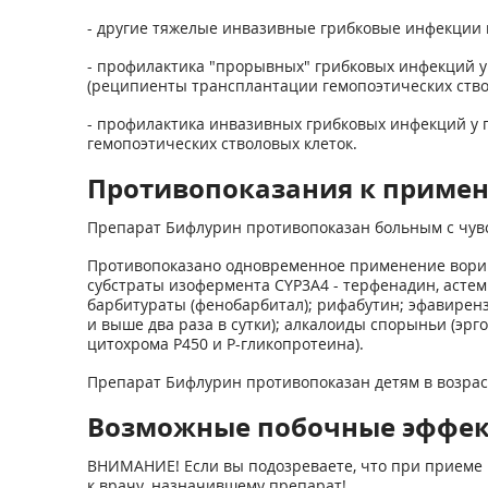
- другие тяжелые инвазивные грибковые инфекции 
- профилактика "прорывных" грибковых инфекций у
(реципиенты трансплантации гемопоэтических ствол
- профилактика инвазивных грибковых инфекций у п
гемопоэтических стволовых клеток.
Противопоказания к приме
Препарат Бифлурин противопоказан больным с чувс
Противопоказано одновременное применение ворико
субстраты изофермента CYP3A4 - терфенадин, асте
барбитураты (фенобарбитал); рифабутин; эфавиренз в
и выше два раза в сутки); алкалоиды спорыньи (эр
цитохрома Р450 и Р-гликопротеина).
Препарат Бифлурин противопоказан детям в возрас
Возможные побочные эффе
ВНИМАНИЕ! Если вы подозреваете, что при приеме 
к врачу, назначившему препарат!