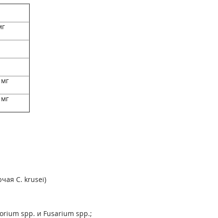
мг
 мг
 мг
ая С. krusei)
rium spp. и Fusarium spp.;