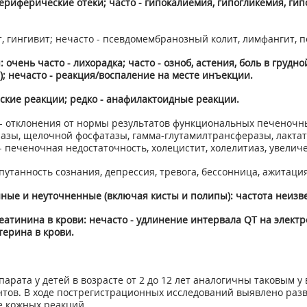
ериферические отеки; часто - гипокалиемия, гипогликемия, г
т, гингивит; нечасто - псевдомембранозный колит, лимфангит, 
чень часто - лихорадка; часто - озноб, астения, боль в грудно
); нечасто - реакция/воспаление на месте инъекции.
ские реакции; редко - анафилактоидные реакции.
 - отклонения от нормы результатов функциональных печеночн
ы, щелочной фосфатазы, гамма-глутамилтрансферазы, лактатд
 - печеночная недостаточность, холецистит, холелитиаз, увелич
путанность сознания, депрессия, тревога, бессонница, ажитация
ые и неуточненные (включая кисты и полипы): частота неизве
еатинина в крови: нечасто - удлинение интервала QT на элек
ерина в крови.
рата у детей в возрасте от 2 до 12 лет аналогичны таковым у
ов. В ходе пострегистрационных исследований выявлено разв
е кожных реакций.