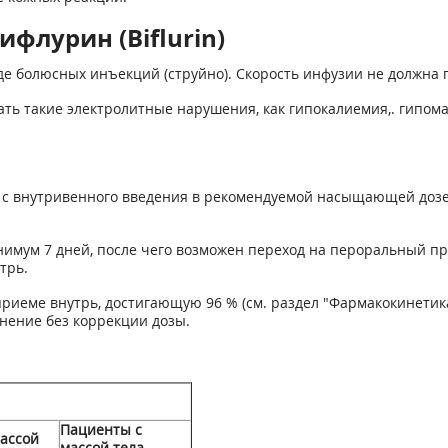
флурин (Biflurin)
е болюсных инъекций (струйно). Скорость инфузии не должна пр
ь такие электролитные нарушения, как гипокалиемия,. гипома
с внутривенного введения в рекомендуемой насыщающей дозе,
имум 7 дней, после чего возможен переход на пероральный пр
трь.
риеме внутрь, достигающую 96 % (см. раздел "Фармакокинетик
нение без коррекции дозы.
Пациенты с
ассой
массой тела