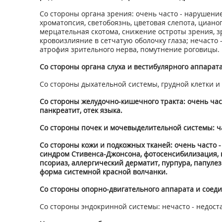
Со стороны органа зрения: очень часто - нарушение
хроматопсия, светобоязнь, цветовая слепота, циано
мерцательная скотома, снижение остроты зрения, зр
кровоизлияние в сетчатую оболочку глаза; нечасто -
атрофия зрительного нерва, помутнение роговицы.
Со стороны органа слуха и вестибулярного аппарата:
Со стороны дыхательной системы, грудной клетки и 
Со стороны желудочно-кишечного тракта: очень часто 
панкреатит, отек языка.
Со стороны почек и мочевыделительной системы: ча
Со стороны кожи и подкожных тканей: очень часто -
синдром Стивенса-Джонсона, фотосенсибилизация, 
псориаз, аллергический дерматит, пурпура, папулез
форма системной красной волчанки.
Со стороны опорно-двигательного аппарата и соедини
Со стороны эндокринной системы: нечасто - недоста