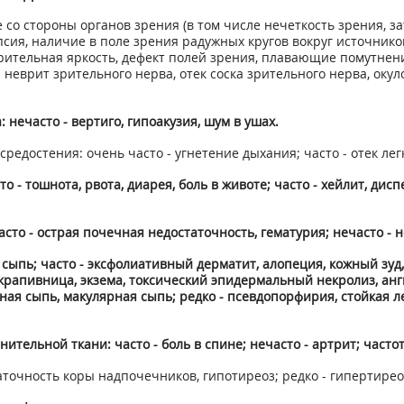
 со стороны органов зрения (в том числе нечеткость зрения, з
псия, наличие в поле зрения радужных кругов вокруг источников
ительная яркость, дефект полей зрения, плавающие помутнения
 неврит зрительного нерва, отек соска зрительного нерва, окул
 нечасто - вертиго, гипоакузия, шум в ушах.
средостения: очень часто - угнетение дыхания; часто - отек л
- тошнота, рвота, диарея, боль в животе; часто - хейлит, диспе
сто - острая почечная недостаточность, гематурия; нечасто - 
 сыпь; часто - эксфолиативный дерматит, алопеция, кожный зуд,
крапивница, экзема, токсический эпидермальный некролиз, анг
ная сыпь, макулярная сыпь; редко - псевдопорфирия, стойкая л
тельной ткани: часто - боль в спине; нечасто - артрит; частот
точность коры надпочечников, гипотиреоз; редко - гипертирео