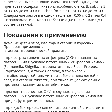
спрессованные с наполнителем - лактозой. Одна доза
препарата содержит живых микробных клеток В. subtilis 3 -
от 1x10
9
до 8x10
9
и В. licheniformis 31 - от 1х10
8
до 2x10
9
.
Содержание лактозы в одной таблетке - 0,06 г; 0,2 г или 0,4
г в зависимости от массы таблетки (0,08 г; 0,25 г или 0,5 г
соответственно).
Показания к применению
Лечение детей от одного года и старше и взрослых.
Препарат применяют:
в гастроэнтерологической практике:
- при острых кишечных инфекциях (ОКИ), вызванных
патогенными и условно патогенными микроорганизмами
(Salmonella, Shigella, энтеропатогенные E.coli, Proteus,
Staphylococcus, а также Candida), в том числе и
антибиотикоустойчивыми, при заболеваниях легкой и
средней степени тяжести; при тяжелых формах у лиц с
противопоказаниями к антибиотикам;
- для лиц, перенесших ОКИ, в случаях выделения
патогенных и условно патогенных микроорганизмов или
при дисфункции кишечника;
- при дисбактериозах кишечника различной этиологии, в