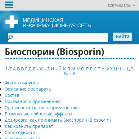
ВСЕ РАЗДЕЛЫ
МЕДИЦИНСКАЯ
ИНФОРМАЦИОННАЯ СЕТЬ
Биоспорин (Biosporin)
1-Z
А
Б
В
Г
Д
Е - Ж - З
И - Й
К
Л
М
Н
О
П
Р
С
Т
У
Ф
Х
Ц
Ч - Щ
Э
Ю - Я
Форма выпуска
Описание препарата
Состав
Показания к применению
Противопоказания к применению
Возможные побочные эффекты
Дозировка, как принимать Биоспорин (Biosporin)
Как хранить препарат
Срок годности
Условия отпуска