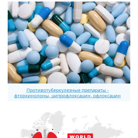
Противотуберкулезные препараты -
фторхинолоны, ципрофлоксацин, офлоксацин