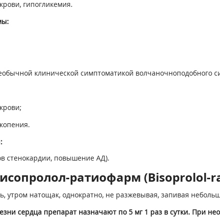
крови, гипогликемия.
мы:
необычной клинической симптоматикой волчаночноподобного с
крови;
йкопения.
:
ов стенокардии, повышение АД).
исопролол-ратиофарм (Bisoprolol-r
 утром натощак, однократно, не разжевывая, запивая небольш
и сердца препарат назначают по 5 мг 1 раз в сутки. При необ