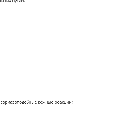
льных путей;
, псориазоподобные кожные реакции;