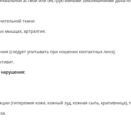
ронхиальной астмой или обструктивными заболеваниями дыхате
нительной ткани:
ых мышцах, артралгия.
ния (следует упитывать при ношении контактных линз);
ктивит.
 нарушения:
акции (гиперемия кожи, кожный зуд, кожная сыпь, крапивница)
за.