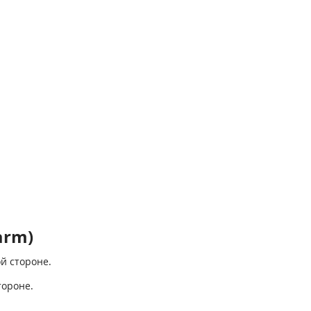
arm)
й стороне.
тороне.