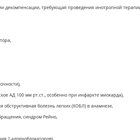
адии декомпенсации, требующая проведения инотропной терапии
тора,
очности),
ое АД 100 мм рт.ст., особенно при инфаркте миокарда),
 обструктивная болезнь легких (ХОБЛ) в анамнезе,
ращения, синдром Рейно,
ия ?-адреноблокаторов),