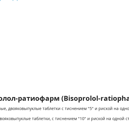
лол-ратиофарм (Bisoprolol-ratioph
лые, двояковыпуклые таблетки с тиснением "5" и риской на одно
двояковыпуклые таблетки, с тиснением "10" и риской на одной с