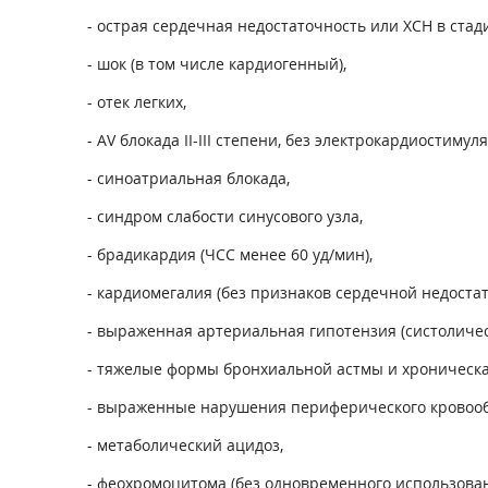
- острая сердечная недостаточность или ХСН в ст
- шок (в том числе кардиогенный),
- отек легких,
- AV блокада II-III степени, без электрокардиостимуля
- синоатриальная блокада,
- синдром слабости синусового узла,
- брадикардия (ЧСС менее 60 уд/мин),
- кардиомегалия (без признаков сердечной недостат
- выраженная артериальная гипотензия (систолическ
- тяжелые формы бронхиальной астмы и хроническая
- выраженные нарушения периферического кровооб
- метаболический ацидоз,
- феохромоцитома (без одновременного использован