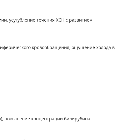
мии, усугубление течения ХСН с развитием
ериферического кровообращения, ощущение холода в
ы), повышение концентрации билирубина.