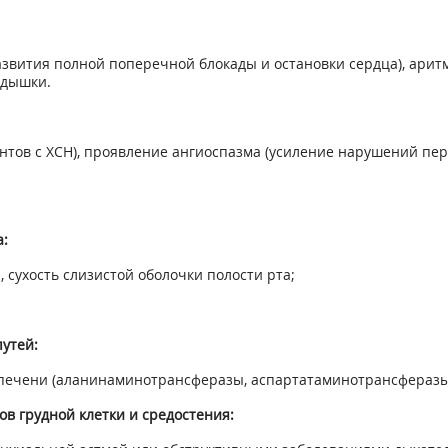
азвития полной поперечной блокады и остановки сердца), арит
одышки.
ентов с ХСН), проявление ангиоспазма (усиление нарушений п
:
р, сухость слизистой оболочки полости рта;
утей:
в печени (аланинаминотрансферазы, аспартатаминотрансфераз
в грудной клетки и средостения: