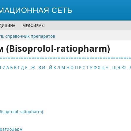
МАЦИОННАЯ СЕТЬ
ЕДИЦИНА
МЕДФИРМЫ
тв, справочник препаратов
(Bisoprolol-ratiopharm)
1-Z
А
Б
В
Г
Д
Е - Ж - З
И - Й
К
Л
М
Н
О
П
Р
С
Т
У
Ф
Х
Ц
Ч - Щ
Э
Ю - 
soprolol-ratiopharm)
-ратиофарм