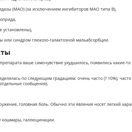
дазы (МАО) (за исключением ингибиторов МАО типа В),
оприда,
е установлены),
зы или синдром глюкозо-галактозной мальабсорбции.
кты
препарата ваше самочувствие ухудшилось, появились какие-то 
лялась по следующим градациям: очень часто (? 10%); часто (от
ая отдельные сообщения).
ружение, головная боль. Обычно эти явления носят легкий харак
ые кошмары, галлюцинации.