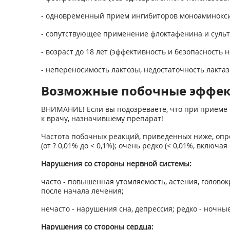
- одновременный прием ингибиторов моноаминокси
- сопутствующее применение флоктафенина и сульт
- возраст до 18 лет (эффективность и безопасность н
- непереносимость лактозы, недостаточность лакта
Возможные побочные эффе
ВНИМАНИЕ! Если вы подозреваете, что при приеме 
к врачу, назначившему препарат!
Частота побочных реакций, приведенных ниже, опреде
(от ? 0,01% до < 0,1%); очень редко (< 0,01%, включ
Нарушения со стороны нервной системы:
часто - повышенная утомляемость, астения, головок
после начала лечения;
нечасто - нарушения сна, депрессия; редко - ночн
Нарушения со стороны сердца: