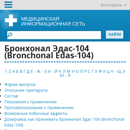
ВСЕ РАЗДЕЛЫ
МЕДИЦИНСКАЯ
ИНФОРМАЦИОННАЯ СЕТЬ
Бронхонал Эдас-104
(Bronchonal Edas-104)
1-Z
А
Б
В
Г
Д
Е - Ж - З
И - Й
К
Л
М
Н
О
П
Р
С
Т
У
Ф
Х
Ц
Ч - Щ
Э
Ю - Я
Форма выпуска
Описание препарата
Состав
Показания к применению
Противопоказания к применению
Возможные побочные эффекты
Дозировка, как принимать Бронхонал Эдас-104 (Bronchonal
Edas-104)