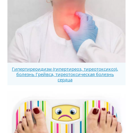
Гипертиреоидизм (гипертиреоз, тиреотоксикоз),
болезнь Грейвса, тиреотоксическая болезнь
сердца