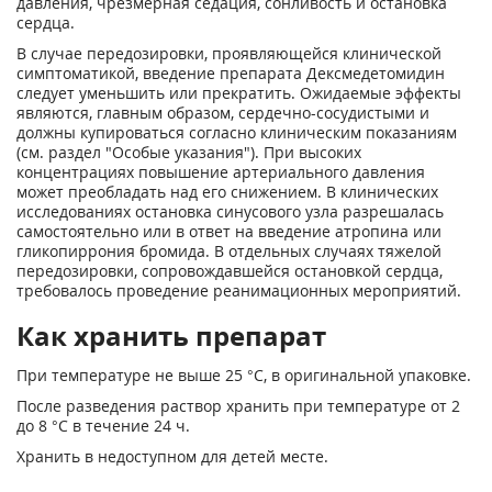
давления, чрезмерная седация, сонливость и остановка
сердца.
В случае передозировки, проявляющейся клинической
симптоматикой, введение препарата Дексмедетомидин
следует уменьшить или прекратить. Ожидаемые эффекты
являются, главным образом, сердечно-сосудистыми и
должны купироваться согласно клиническим показаниям
(см. раздел "Особые указания"). При высоких
концентрациях повышение артериального давления
может преобладать над его снижением. В клинических
исследованиях остановка синусового узла разрешалась
самостоятельно или в ответ на введение атропина или
гликопиррония бромида. В отдельных случаях тяжелой
передозировки, сопровождавшейся остановкой сердца,
требовалось проведение реанимационных мероприятий.
Как хранить препарат
При температуре не выше 25 °С, в оригинальной упаковке.
После разведения раствор хранить при температуре от 2
до 8 °С в течение 24 ч.
Хранить в недоступном для детей месте.