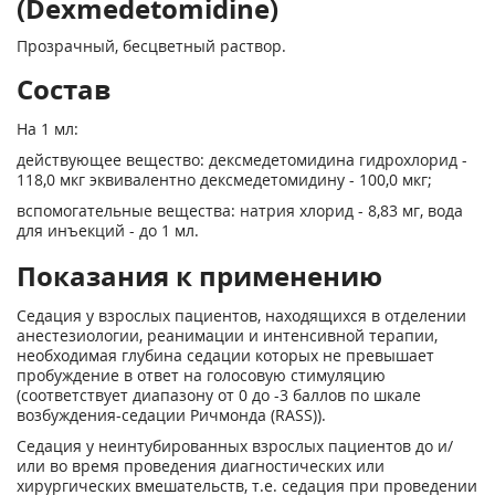
(Dexmedetomidine)
Прозрачный, бесцветный раствор.
Состав
На 1 мл:
действующее вещество: дексмедетомидина гидрохлорид -
118,0 мкг эквивалентно дексмедетомидину - 100,0 мкг;
вспомогательные вещества: натрия хлорид - 8,83 мг, вода
для инъекций - до 1 мл.
Показания к применению
Седация у взрослых пациентов, находящихся в отделении
анестезиологии, реанимации и интенсивной терапии,
необходимая глубина седации которых не превышает
пробуждение в ответ на голосовую стимуляцию
(соответствует диапазону от 0 до -3 баллов по шкале
возбуждения-седации Ричмонда (RASS)).
Седация у неинтубированных взрослых пациентов до и/
или во время проведения диагностических или
хирургических вмешательств, т.е. седация при проведении