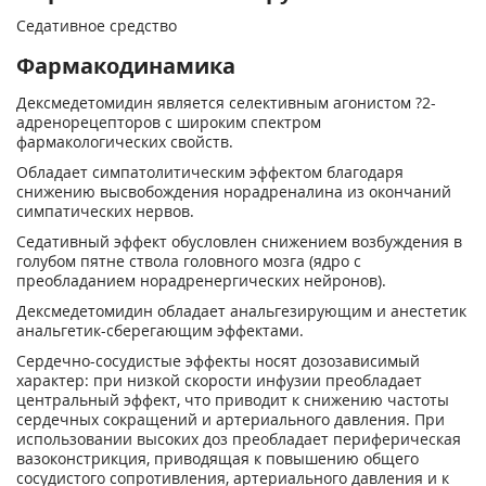
Седативное средство
Фармакодинамика
Дексмедетомидин является селективным агонистом ?
2
-
адренорецепторов с широким спектром
фармакологических свойств.
Обладает симпатолитическим эффектом благодаря
снижению высвобождения норадреналина из окончаний
симпатических нервов.
Седативный эффект обусловлен снижением возбуждения в
голубом пятне ствола головного мозга (ядро с
преобладанием норадренергических нейронов).
Дексмедетомидин обладает анальгезирующим и анестетик
анальгетик-сберегающим эффектами.
Сердечно-сосудистые эффекты носят дозозависимый
характер: при низкой скорости инфузии преобладает
центральный эффект, что приводит к снижению частоты
сердечных сокращений и артериального давления. При
использовании высоких доз преобладает периферическая
вазоконстрикция, приводящая к повышению общего
сосудистого сопротивления, артериального давления и к