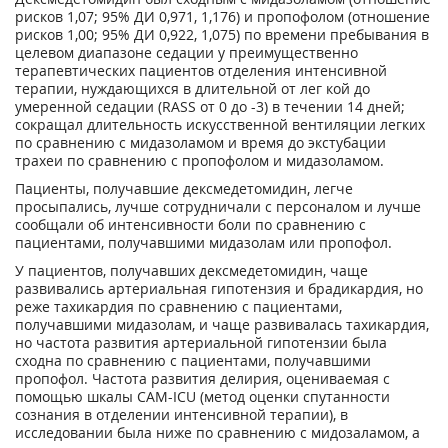
рисков 1,07; 95% ДИ 0,971, 1,176) и пропофолом (отношение
рисков 1,00; 95% ДИ 0,922, 1,075) по времени пребывания в
целевом диапазоне седации у преимущественно
терапевтических пациентов отделения интенсивной
терапии, нуждающихся в длительной от лег кой до
умеренной седации (RASS от 0 до -3) в течении 14 дней;
сокращал длительность искусственной вентиляции легких
по сравнению с мидазоламом и время до экстубации
трахеи по сравнению с пропофолом и мидазоламом.
Пациенты, получавшие дексмедетомидин, легче
просыпались, лучше сотрудничали с персоналом и лучше
сообщали об интенсивности боли по сравнению с
пациентами, получавшими мидазолам или пропофол.
У пациентов, получавших дексмедетомидин, чаще
развивались артериальная гипотензия и брадикардия, но
реже тахикардия по сравнению с пациентами,
получавшими мидазолам, и чаще развивалась тахикардия,
но частота развития артериальной гипотензии была
сходна по сравнению с пациентами, получавшими
пропофол. Частота развития делирия, оцениваемая с
помощью шкалы CAM-ICU (метод оценки спутанности
сознания в отделении интенсивной терапии), в
исследовании была ниже по сравнению с мидозаламом, а