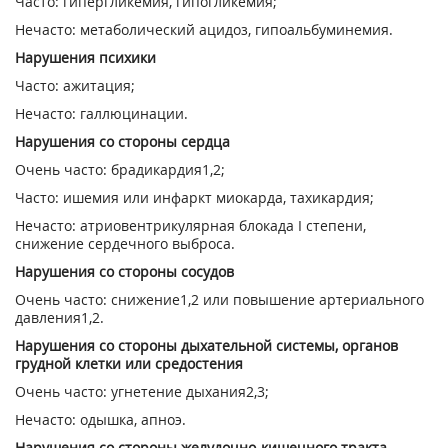
Часто: гипергликемия, гипогликемия;
Нечасто: метаболический ацидоз, гипоальбуминемия.
Нарушения психики
Часто: ажитация;
Нечасто: галлюцинации.
Нарушения со стороны сердца
Очень часто: брадикардия
1,2
;
Часто: ишемия или инфаркт миокарда, тахикардия;
Нечасто: атриовентрикулярная блокада I степени,
снижение сердечного выброса.
Нарушения со стороны сосудов
Очень часто: снижение
1,2
или повышение артериального
давления
1,2
.
Нарушения со стороны дыхательной системы, органов
грудной клетки или средостения
Очень часто: угнетение дыхания
2,3
;
Нечасто: одышка, апноэ.
Нарушения со стороны желудочно-кишечного тракта