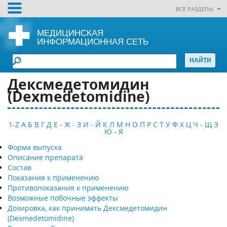
ВСЕ РАЗДЕЛЫ
МЕДИЦИНСКАЯ
ИНФОРМАЦИОННАЯ СЕТЬ
Дексмедетомидин
(Dexmedetomidine)
1-Z
А
Б
В
Г
Д
Е - Ж - З
И - Й
К
Л
М
Н
О
П
Р
С
Т
У
Ф
Х
Ц
Ч - Щ
Э
Ю - Я
Форма выпуска
Описание препарата
Состав
Показания к применению
Противопоказания к применению
Возможные побочные эффекты
Дозировка, как принимать Дексмедетомидин
(Dexmedetomidine)