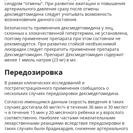
синдром "отмены". При развитии ажитации и повышения
артериального давления сразу после отмены
дексмедетомидина следует учитывать возможность
возникновения данного состояния.
Безопасность применения дексмедетомидина у лиц,
склонных к злокачественной гипертермии, не установлена,
поэтому применение препарата при этом состоянии не
рекомендуется. При развитии стойкой необъяснимой
лихорадки следует прекратить применение препарата
Дексмедетомидин. Препарат Дексмедетомидин содержит
менее 1 ммоль натрия (23 мг) в мл.
Передозировка
В рамках клинических исследований и
пострегистрационного применения сообщалось о
нескольких случаях передозировки дексмедетомидина.
Согласно имеющимся данным скорость введения в таких
случаях достигала 60 мкг/кг/ч в течение 36 мин и 30 мкг/кг/
ч в течение 15 мин у 20-месячного ребенка и у взрослого
соответственно. Наиболее частыми нежелательными
лекарственными реакциями вследствие передозировки в
таких случаях были брадикардия, снижение артериального