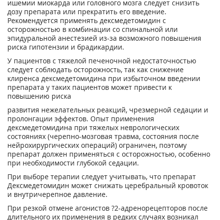
ишемии миокарда или головного мозга следует снизить
дозу препарата или прекратить его введение.
Рекомендуется применять дексмедетомидин с
осторожностью в комбинации со спинальной или
эпидуральной анестезией из-за возможного повышения
риска гипотензии и брадикардии.
У пациентов с тяжелой печеночной недостаточностью
следует соблюдать осторожность, так как снижение
клиренса дексмедетомидина при избыточном введении
препарата у таких пациентов может привести к
повышению риска
развития нежелательных реакций, чрезмерной седации и
пролонгации эффектов. Опыт применения
дексмедетомидина при тяжелых неврологических
состояниях (черепно-мозговая травма, состояния после
нейрохирургических операций) ограничен, поэтому
препарат должен применяться с осторожностью, особенно
при необходимости глубокой седации.
При выборе терапии следует учитывать, что препарат
Дексмедетомидин может снижать церебральный кровоток
и внутричерепное давление.
При резкой отмене агонистов ?2-адренорецепторов после
длительного их применения в редких случаях возникал