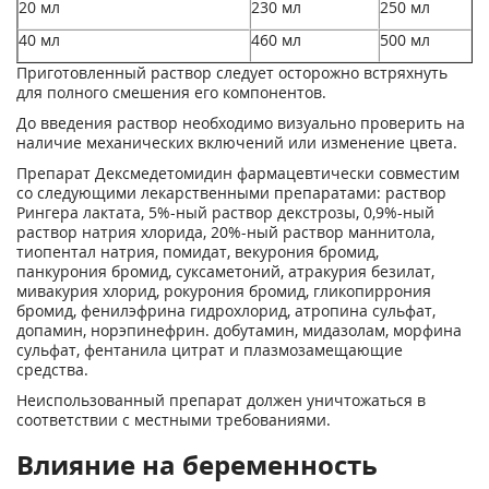
20 мл
230 мл
250 мл
40 мл
460 мл
500 мл
Приготовленный раствор следует осторожно встряхнуть
для полного смешения его компонентов.
До введения раствор необходимо визуально проверить на
наличие механических включений или изменение цвета.
Препарат Дексмедетомидин фармацевтически совместим
со следующими лекарственными препаратами: раствор
Рингера лактата, 5%-ный раствор декстрозы, 0,9%-ный
раствор натрия хлорида, 20%-ный раствор маннитола,
тиопентал натрия, помидат, векурония бромид,
панкурония бромид, суксаметоний, атракурия безилат,
мивакурия хлорид, рокурония бромид, гликопиррония
бромид, фенилэфрина гидрохлорид, атропина сульфат,
допамин, норэпинефрин. добутамин, мидазолам, морфина
сульфат, фентанила цитрат и плазмозамещающие
средства.
Неиспользованный препарат должен уничтожаться в
соответствии с местными требованиями.
Влияние на беременность