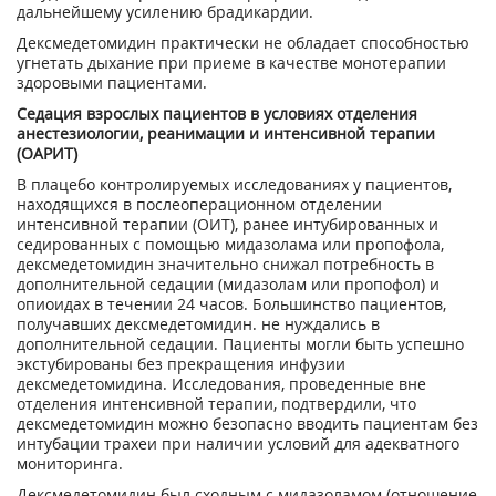
дальнейшему усилению брадикардии.
Дексмедетомидин практически не обладает способностью
угнетать дыхание при приеме в качестве монотерапии
здоровыми пациентами.
Седация взрослых пациентов в условиях отделения
анестезиологии, реанимации и интенсивной терапии
(ОАРИТ)
В плацебо контролируемых исследованиях у пациентов,
находящихся в послеоперационном отделении
интенсивной терапии (ОИТ), ранее интубированных и
седированных с помощью мидазолама или пропофола,
дексмедетомидин значительно снижал потребность в
дополнительной седации (мидазолам или пропофол) и
опиоидах в течении 24 часов. Большинство пациентов,
получавших дексмедетомидин. не нуждались в
дополнительной седации. Пациенты могли быть успешно
экстубированы без прекращения инфузии
дексмедетомидина. Исследования, проведенные вне
отделения интенсивной терапии, подтвердили, что
дексмедетомидин можно безопасно вводить пациентам без
интубации трахеи при наличии условий для адекватного
мониторинга.
Дексмедетомидин был сходным с мидазоламом (отношение