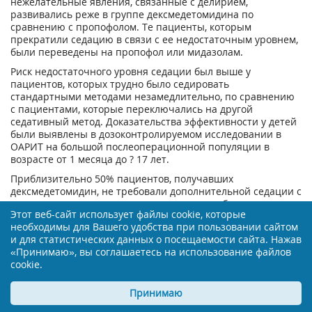
нежелательные явления, связанные с делирием,
развивались реже в группе дексмедетомидина по
сравнению с пропофолом. Те пациенты, которым
прекратили седацию в связи с ее недостаточным уровнем,
были переведены на пропофол или мидазолам.
Риск недостаточного уровня седации был выше у
пациентов, которых трудно было седировать
стандартными методами незамедлительно, по сравнению
с пациентами, которые переключались на другой
седативный метод. Доказательства эффективности у детей
были выявлены в дозоконтролируемом исследовании в
ОАРИТ на большой послеоперационной популяции в
возрасте от 1 месяца до ? 17 лет.
Приблизительно 50% пациентов, получавших
дексмедетомидин, не требовали дополнительной седации с
помощью мидазолама на протяжении лечебного периода в
Этот веб-сайт использует файлы cookie, которые
20,3 часов, но не превышающем 24 часа. Данные по
необходимы для Вашего удобства при пользовании сайтом
лечению препаратом свыше 24 часов отсутствуют.
и для статистических данных о посещаемости сайта. Нажав
Информация по применению дексмедетомидина у
«Принимаю», вы соглашаетесь на использование файлов
новорожденных (28-44 недели беременности) очень
cookie.
ограничена и описывает только использование низких доз
(? 0,2 мкг/кг/час).
Принимаю
Новорожденные могут быть особенно чувствительными к
брадикардическому эффекту дексмедетомидина при