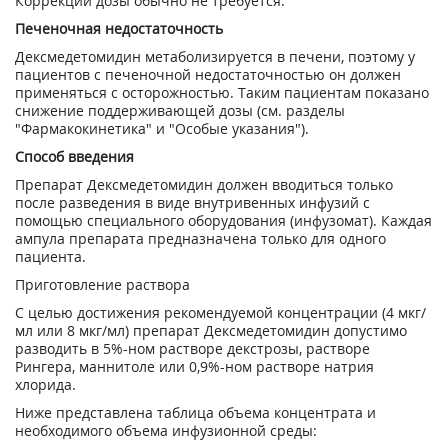
Коррекции дозы обычно не требуется.
Печеночная недостаточность
Дексмедетомидин метаболизируется в печени, поэтому у
пациентов с печеночной недостаточностью он должен
применяться с осторожностью. Таким пациентам показано
снижение поддерживающей дозы (см. разделы
"Фармакокинетика" и "Особые указания").
Способ введения
Препарат Дексмедетомидин должен вводиться только
после разведения в виде внутривенных инфузий с
помощью специального оборудования (инфузомат). Каждая
ампула препарата предназначена только для одного
пациента.
Приготовление раствора
С целью достижения рекомендуемой концентрации (4 мкг/
мл или 8 мкг/мл) препарат Дексмедетомидин допустимо
разводить в 5%-ном растворе декстрозы, растворе
Рингера, маннитоле или 0,9%-ном растворе натрия
хлорида.
Ниже представлена таблица объема концентрата и
необходимого объема инфузионной среды: