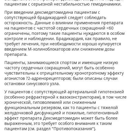
пациентам с серьезной нестабильностью гемодинамики.
При введении дексмедетомидина пациентам с
сопутствующей брадикардией следует соблюдать
осторожность. Данные о влиянии применения препарата
на пациентов с частотой сердечных сокращений <60
ограничены, поэтому такие пациенты нуждаются в особом
контроле и наблюдении. Брадикардия, как правило, не
требует лечения, при необходимости хорошо купируется
введением М-холиноблокаторов или снижением дозы
препарата.
Пациенты, занимающиеся спортом и имеющие низкую
частоту сердечных сокращений, могут быть особенно
чувствительны к отрицательному хронотропному эффекту
агонистов ?
2
-адренорецепторов; были описаны случаи
остановки синусового узла.
У пациентов с сопутствующей артериальной гипотензией
(особенно рефрактерной к вазоконстрикторам), в том числе
хронической, гиповолемией или сниженным
функциональным резервом, как то пациенты с тяжелой
желудочковой дисфункцией и пожилые, гипотензивный
эффект препарата Дексмедетомидин может быть более
выраженным, это требует особого внимания к таким
пациентам (см. раздел "Противопоказания").