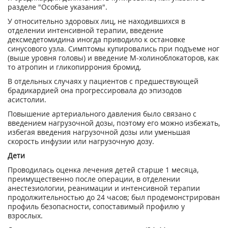
разделе "Особые указания".
У относительно здоровых лиц, не находившихся в
отделении интенсивной терапии, введение
дексмедетомидина иногда приводило к остановке
синусового узла. Симптомы купировались при подъеме ног
(выше уровня головы) и введение М-холиноблокаторов, как
то атропин и гликопиррония бромид.
В отдельных случаях у пациентов с предшествующей
брадикардией она прогрессировала до эпизодов
асистолии.
Повышение артериального давления было связано с
введением нагрузочной дозы, поэтому его можно избежать,
избегая введения нагрузочной дозы или уменьшая
скорость инфузии или нагрузочную дозу.
Дети
Проводилась оценка лечения детей старше 1 месяца,
преимущественно после операции, в отделении
анестезиологии, реанимации и интенсивной терапии
продолжительностью до 24 часов; был продемонстрирован
профиль безопасности, сопоставимый профилю у
взрослых.