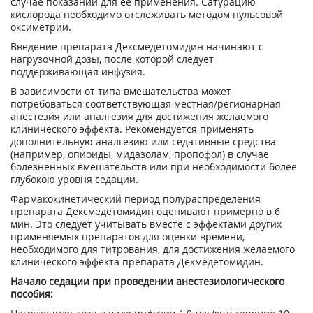
случае показаний для ее применения. Сатурацию
кислорода необходимо отслеживать методом пульсовой
оксиметрии.
Введение препарата Дексмедетомидин начинают с
нагрузочной дозы, после которой следует
поддерживающая инфузия.
В зависимости от типа вмешательства может
потребоваться соответствующая местная/регионарная
анестезия или аналгезия для достижения желаемого
клинического эффекта. Рекомендуется применять
дополнительную аналгезию или седативные средства
(например, опиоиды, мидазолам, пропофол) в случае
болезненных вмешательств или при необходимости более
глубокою уровня седации.
Фармакокинетический период полураспределения
препарата Дексмедетомидин оценивают примерно в 6
мин. Это следует учитывать вместе с эффектами других
применяемых препаратов для оценки времени,
необходимого для титрования, для достижения желаемого
клинического эффекта препарата Декмедетомидин.
Начало седации при проведении анестезиологического
пособия: