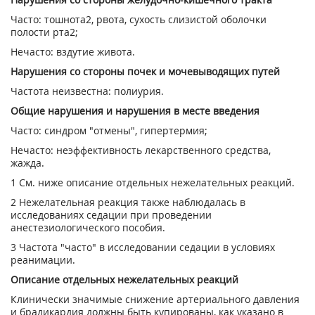
Часто: тошнота
2
, рвота, сухость слизистой оболочки
полости рта
2
;
Нечасто: вздутие живота.
Нарушения со стороны почек и мочевыводящих путей
Частота неизвестна: полиурия.
Общие нарушения и нарушения в месте введения
Часто: синдром "отмены", гипертермия;
Нечасто: неэффективность лекарственного средства,
жажда.
1
См. ниже описание отдельных нежелательных реакций.
2
Нежелательная реакция также наблюдалась в
исследованиях седации при проведении
анестезиологического пособия.
3
Частота "часто" в исследовании седации в условиях
реанимации.
Описание отдельных нежелательных реакций
Клинически значимые снижение артериального давления
и брадикардия должны быть купированы, как указано в