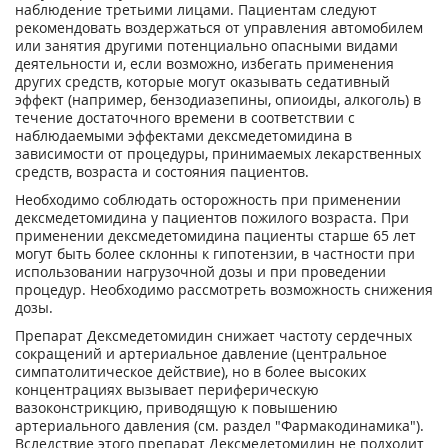
наблюдение третьими лицами. Пациентам следуют
рекомендовать воздержаться от управления автомобилем
или занятия другими потенциально опасными видами
деятельности и, если возможно, избегать применения
других средств, которые могут оказывать седативный
эффект (например, бензодиазепины, опиоиды, алкоголь) в
течение достаточного времени в соответствии с
наблюдаемыми эффектами дексмедетомидина в
зависимости от процедуры, принимаемых лекарственных
средств, возраста и состояния пациентов.
Необходимо соблюдать осторожность при применении
дексмедетомидина у пациентов пожилого возраста. При
применении дексмедетомидина пациенты старше 65 лет
могут быть более склонны к гипотензии, в частности при
использовании нагрузочной дозы и при проведении
процедур. Необходимо рассмотреть возможность снижения
дозы.
Препарат Дексмедетомидин снижает частоту сердечных
сокращений и артериальное давление (центральное
симпатолитическое действие), но в более высоких
концентрациях вызывает периферическую
вазоконстрикцию, приводящую к повышению
артериального давления (см. раздел "Фармакодинамика").
Вследствие этого препарат Дексмедетомидин не подходит