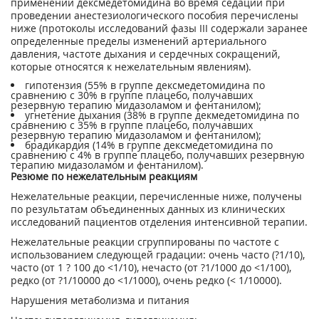
применении дексмедетомидина во время седации при
проведении анестезиологического пособия перечислены
ниже (протоколы исследований фазы III содержали заранее
определенные пределы изменений артериального
давления, частоте дыхания и сердечных сокращений,
которые относятся к нежелательным явлениям).
гипотензия (55% в группе дексмедетомидина по
сравнению с 30% в группе плацебо, получавших
резервную терапию мидазоламом и фентанилом);
угнетение дыхания (38% в группе декмедетомидина по
сравнению с 35% в группе плацебо, получавших
резервную терапию мидазоламом и фентанилом);
брадикардия (14% в группе дексмедетомидина по
сравнению с 4% в группе плацебо, получавших резервную
терапию мидазоламом и фентанилом).
Резюме по нежелательным реакциям
Нежелательные реакции, перечисленные ниже, получены
по результатам объединенных данных из клинических
исследований пациентов отделения интенсивной терапии.
Нежелательные реакции сгруппированы по частоте с
использованием следующей градации: очень часто (?1/10),
часто (от 1 ? 100 до <1/10), нечасто (от ?1/1000 до <1/100),
редко (от ?1/10000 до <1/1000), очень редко (< 1/10000).
Нарушения метаболизма и питания