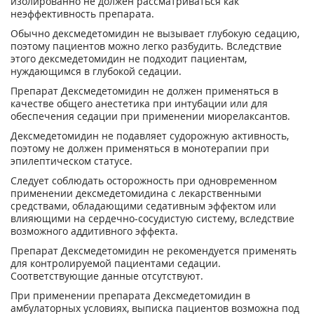
изолированно не должен рассматриваться как
неэффективность препарата.
Обычно дексмедетомидин не вызывает глубокую седацию,
поэтому пациентов можно легко разбудить. Вследствие
этого дексмедетомидин не подходит пациентам,
нуждающимся в глубокой седации.
Препарат Дексмедетомидин не должен применяться в
качестве общего анестетика при интубации или для
обеспечения седации при применении миорелаксантов.
Дексмедетомидин не подавляет судорожную активность,
поэтому не должен применяться в монотерапии при
эпилептическом статусе.
Следует соблюдать осторожность при одновременном
применении дексмедетомидина с лекарственными
средствами, обладающими седативным эффектом или
влияющими на сердечно-сосудистую систему, вследствие
возможного аддитивного эффекта.
Препарат Дексмедетомидин не рекомендуется применять
для контролируемой пациентами седации.
Соответствующие данные отсутствуют.
При применении препарата Дексмедетомидин в
амбулаторных условиях, выписка пациентов возможна под