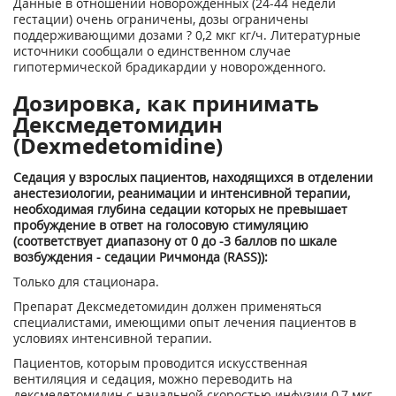
Данные в отношении новорожденных (24-44 недели
гестации) очень ограничены, дозы ограничены
поддерживающими дозами ? 0,2 мкг кг/ч. Литературные
источники сообщали о единственном случае
гипотермической брадикардии у новорожденного.
Дозировка, как принимать
Дексмедетомидин
(Dexmedetomidine)
Седация у взрослых пациентов, находящихся в отделении
анестезиологии, реанимации и интенсивной терапии,
необходимая глубина седации которых не превышает
пробуждение в ответ на голосовую стимуляцию
(соответствует диапазону от 0 до -3 баллов по шкале
возбуждения - седации Ричмонда (RASS)):
Только для стационара.
Препарат Дексмедетомидин должен применяться
специалистами, имеющими опыт лечения пациентов в
условиях интенсивной терапии.
Пациентов, которым проводится искусственная
вентиляция и седация, можно переводить на
дексмедетомидин с начальной скоростью инфузии 0,7 мкг