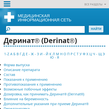
ВСЕ РАЗДЕЛЫ
МЕДИЦИНСКАЯ
ИНФОРМАЦИОННАЯ СЕТЬ
Деринат® (Derinat®)
1-Z
А
Б
В
Г
Д
Е - Ж - З
И - Й
К
Л
М
Н
О
П
Р
С
Т
У
Ф
Х
Ц
Ч - Щ
Э
Ю - Я
Форма выпуска
Описание препарата
Состав
Показания к применению
Противопоказания к применению
Возможные побочные эффекты
Дозировка, как принимать Деринат® (Derinat®)
Влияние на беременность
Дополнительные указания при приеме Деринат®
Передозировка