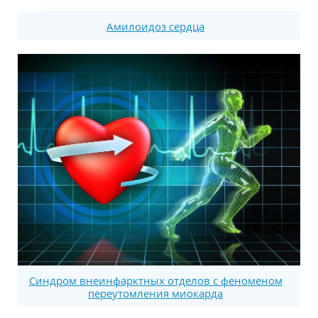
Амилоидоз сердца
Синдром внеинфарктных отделов с феноменом
переутомления миокарда