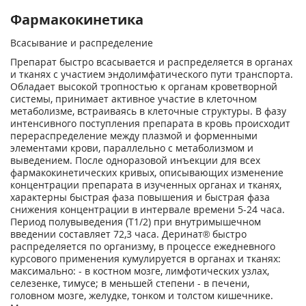
Фармакокинетика
Всасывание и распределение
Препарат быстро всасывается и распределяется в органах
и тканях с участием эндолимфатического пути транспорта.
Обладает высокой тропностью к органам кроветворной
системы, принимает активное участие в клеточном
метаболизме, встраиваясь в клеточные структуры. В фазу
интенсивного поступления препарата в кровь происходит
перераспределение между плазмой и форменными
элементами крови, параллельно с метаболизмом и
выведением. После одноразовой инъекции для всех
фармакокинетических кривых, описывающих изменение
концентрации препарата в изученных органах и тканях,
характерны быстрая фаза повышения и быстрая фаза
снижения концентрации в интервале времени 5-24 часа.
Период полувыведения (Т
1/2
) при внутримышечном
введении составляет 72,3 часа. Деринат® быстро
распределяется по организму, в процессе ежедневного
курсового применения кумулируется в органах и тканях:
максимально: - в костном мозге, лимфотических узлах,
селезенке, тимусе; в меньшей степени - в печени,
головном мозге, желудке, тонком и толстом кишечнике.