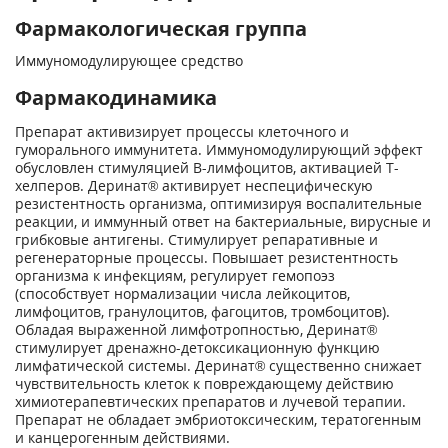
Фармакологическая группа
Иммуномодулирующее средство
Фармакодинамика
Препарат активизирует процессы клеточного и
гуморального иммунитета. Иммуномодулирующий эффект
обусловлен стимуляцией В-лимфоцитов, активацией Т-
хелперов. Деринат® активирует неспецифическую
резистентность организма, оптимизируя воспалительные
реакции, и иммунный ответ на бактериальные, вирусные и
грибковые антигены. Стимулирует репаративные и
регенераторные процессы. Повышает резистентность
организма к инфекциям, регулирует гемопоэз
(способствует нормализации числа лейкоцитов,
лимфоцитов, гранулоцитов, фагоцитов, тромбоцитов).
Обладая выраженной лимфотропностью, Деринат®
стимулирует дренажно-детоксикационную функцию
лимфатической системы. Деринат® существенно снижает
чувствительность клеток к повреждающему действию
химиотерапевтических препаратов и лучевой терапии.
Препарат не обладает эмбриотоксическим, тератогенным
и канцерогенным действиями.