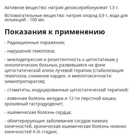
Активное вещество: натрия дезоксирибонуклеат 1,5 г.
Вспомогательные вещества: натрия хлорид 0,9 г, вода для
инъекций - 100 мл.
Показания к применению
- Радиационные поражения;
- нарушение гемопоэза;
- миелодепрессия и резистентность к цитостатикам у
онкологических больных, развившаяся на фоне
цитостатической и/или лучевой терапии (стабилизация
гемопоэза, снижение кардио- и миелотоксичности
химиопрепаратов);
- стоматиты, индуцированные цитостатической терапией;
- язвенная болезнь желудка и 12-ти перстной кишки,
эрозивный гастродуоденит;
- ишемическая болезнь сердца;
- облитерирующие заболевания сосудов нижних
конечностей, хроническая ишемическая болезнь нижних
конечностей II-III стадии;