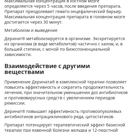
Максимальная концентрация в костном мозге
определяется через 5 часов, после введения препарата.
Препарат преодолевает гемато-энцефалический барьер.
Максимальная концентрация препарата в головном мозге
достигается через 30 минут.
Метаболизм и выведение
Деринат® метаболизируется в организме. Экскретируется
из организма (в виде метаболитов) частично с калом, и, в
большей степени, с мочой по биэкспоненциальной
зависимости.
Взаимодействие с другими
веществами
Применение Дерината® в комплексной терапии позволяет
повысить эффективность и сократить продолжительность
лечения, при значительном уменьшении доз антибиотиков
и противовирусных средств с увеличением периодов
ремиссии.
Деринат® повышает эффективность противоопухолевых
антибиотиков антрациклинового ряда, цитостатиков.
Препарат потенцирует терапевтический эффект базисной
терапии при язвенной болезни желудка и 12-перстной