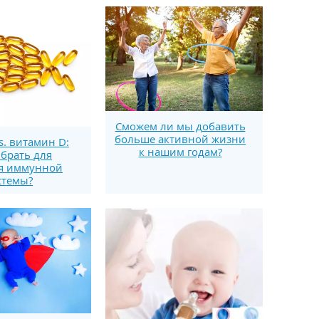
Сможем ли мы добавить
больше активной жизни
s. витамин D:
к нашим годам?
брать для
я иммунной
стемы?