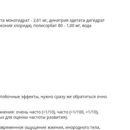
та моногидрат - 2,61 мг, динатрия эдетата дигидрат
лкония хлорида), полисорбат 80 - 1,00 мг, вода
побочные эффекты, нужно сразу же обратиться очно
: очень часто (>1/10), часто (>1/100, <1/10),
ных для оценки частоты развития).
тковременное ощущение жжения, инородного тела,