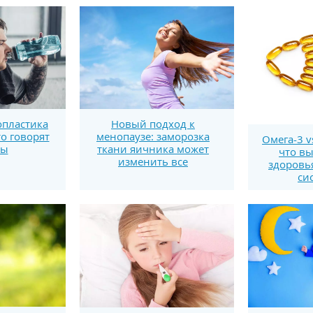
пластика
Новый подход к
то говорят
менопаузе: заморозка
Омега-3 v
ты
ткани яичника может
что вы
изменить все
здоровь
си