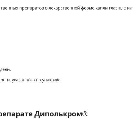
рственных препаратов в лекарственной форме капли глазные и
дели.
сти, указанного на упаковке.
репарате Диполькром®