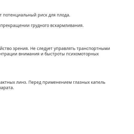
т потенциальный риск для плода.
о прекращении грудного вскармливания.
йство зрения. Не следует управлять транспортными
ентрации внимания и быстроты психомоторных
нтактных линз. Перед применением глазных капель
парата.