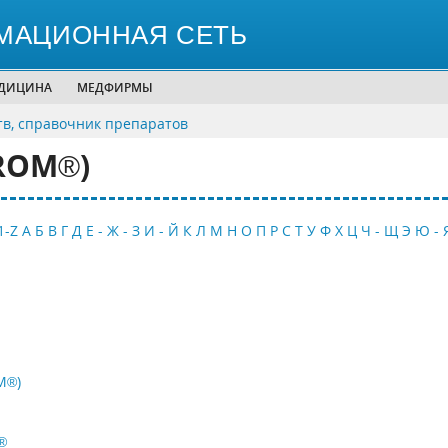
МАЦИОННАЯ СЕТЬ
ЕДИЦИНА
МЕДФИРМЫ
тв, справочник препаратов
ROM®)
1-Z
А
Б
В
Г
Д
Е - Ж - З
И - Й
К
Л
М
Н
О
П
Р
С
Т
У
Ф
Х
Ц
Ч - Щ
Э
Ю - 
M®)
®