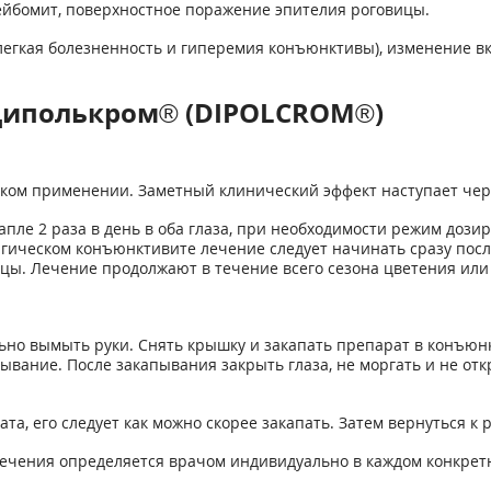
 мейбомит, поверхностное поражение эпителия роговицы.
, легкая болезненность и гиперемия конъюнктивы), изменение в
Диполькром® (DIPOLCROM®)
ком применении. Заметный клинический эффект наступает чере
пле 2 раза в день в оба глаза, при необходимости режим дози
лергическом конъюнктивите лечение следует начинать сразу по
цы. Лечение продолжают в течение всего сезона цветения или
о вымыть руки. Снять крышку и закапать препарат в конъюнкт
вание. После закапывания закрыть глаза, не моргать и не откр
ата, его следует как можно скорее закапать. Затем вернуться 
ечения определяется врачом индивидуально в каждом конкретн