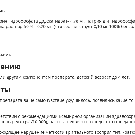
мг;
рия гидрофосфата додекагидрат- 4,78 мг, натрия д и гидрофосфа
да раствор 50 % - 0,20 мг, (что соответствует 0,10 мг 100% бенза
кий).
нению
ли другим компонентам препарата; детский возраст до 4 лет.
кты
препарата ваше самочувствие ухудшилось, появились какие-то 
ствии с рекомендациями Всемирной организации здравоохранения
), очень редко (<1/10 000); частота неизвестна (недостаточно дан
роходящее нарушение четкости зри тельного восприя тия, кра