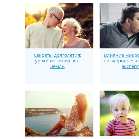
Секреты долголетия:
Влияние микро
уроки из синих зон
на здоровье: ч
Земли
экспер