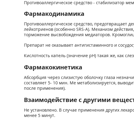
Противоаллергическое средство - стабилизатор мем
Фармакодинамика
Противоаллергическое средство, предотвращает де
лейкотриенов (особенно SRS-A). Механизм действия
торможение высвобождения медиаторов. Кромоглици
Препарат не оказывает антигистаминного и сосудо
Кислотность капель (значение pH) такая же, как сле
Фармакокинетика
Абсорбция через слизистую оболочку глаза незначит
составляет 5- 10 мин. Me метаболизируется, вывод
после применения).
Взаимодействие с другими вещес
Не установлено. В случае применения других лека
менее 5 минут.