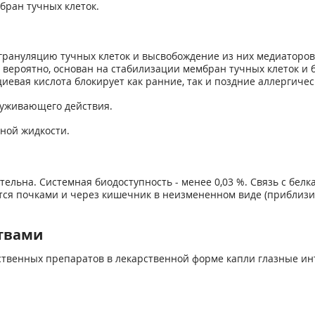
бран тучных клеток.
грануляцию тучных клеток и высвобождение из них медиаторов 
, вероятно, основан на стабилизации мембран тучных клеток и
евая кислота блокирует как ранние, так и поздние аллергичес
суживающего действия.
зной жидкости.
ельна. Системная биодоступность - менее 0,03 %. Связь с белк
ится почками и через кишечник в неизмененном виде (приблизи
твами
рственных препаратов в лекарственной форме капли глазные и