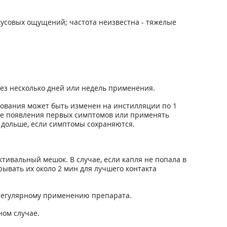
кусовых ощущений; частота неизвестна - тяжелые
з несколько дней или недель применения.
рования может быть изменен на инстилляции по 1
сле появления первых симптомов или применять
 дольше, если симптомы сохраняются.
ивальный мешок. В случае, если капля не попала в
ывать их около 2 мин для лучшего контакта
к регулярному применению препарата.
ом случае.