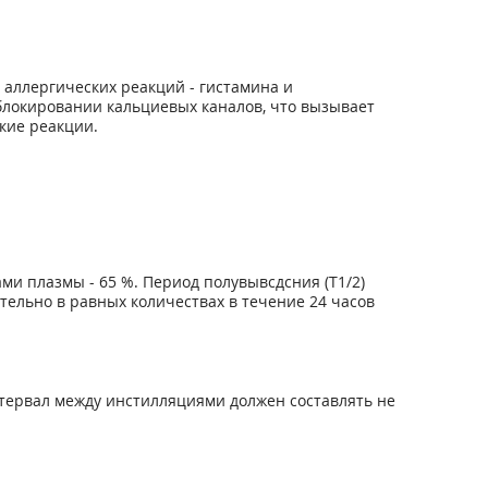
аллергических реакций - гистамина и
 блокировании кальциевых каналов, что вызывает
кие реакции.
ами плазмы - 65 %. Период полувывсдсния (Т1/2)
тельно в равных количествах в течение 24 часов
нтервал между инстилляциями должен составлять не