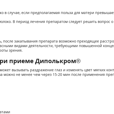
о в случае, если предполагаемая польза для матери превышае
молоко. В период лечения препаратом следует решить вопрос 
ь, после закапывания препарата возможно преходящее расстро
опасными видами деятельности, требующими повышенной конц
роты зрения.
при приеме Диполькром®
 может вызывать раздражение глаз и изменять цвет мягких ко
ова можно не менее чем через 15-20 мин после применения пре
атами