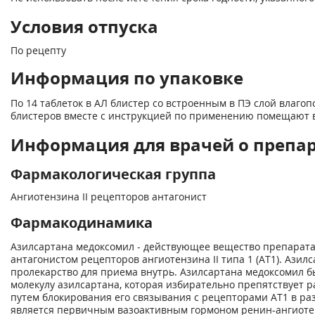
Условия отпуска
По рецепту
Информация по упаковке
По 14 таблеток в АЛ блистер со встроенным в ПЭ слой влагопог
блистеров вместе с инструкцией по применению помещают в
Информация для врачей о препа
Фармакологическая группа
Ангиотензина II рецепторов антагонист
Фармакодинамика
Азилсартана медоксомил - действующее вещество препарата
антагонистом рецепторов ангиотензина II типа 1 (АТ
1
). Азил
пролекарство для приема внутрь. Азилсартана медоксомил 
молекулу азилсартана, которая избирательно препятствует р
путем блокирования его связывания с рецепторами АТ
1
в раз
является первичным вазоактивным гормоном ренин-ангиоте