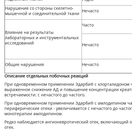
Нарушения со стороны скелетно-
Нечасто
мышечной и соединительной ткани
Часто
Влияние на результаты
лабораторных и инструментальных
исследований
Нечасто
Общие нарушения
Нечасто
Описание отдельных побочных реакций
При одновременном применении Эдарби® с хлорталидоном ч
выраженное снижение АД и повышение концентрации креати
встречаемости: с нечастого до частого.
При одновременном применении Эдарби® с амлодипином час
периферические отеки - увеличивается с нечастого до частог
монотерапии амлодипином.
Редко наблюдается ангионевротический отек, включающий о
отек.