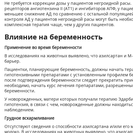
Не требуется коррекции дозы у пациентов негроидной расы. 
рецепторов ангиотензина II (AT
1
) и ингибиторов АПФ, у пац
меньшее снижение АД по сравнению с остальной популяцией.
контроля АД у пациентов негроидной расы могут быть необ
комплексная терапия чаще, чем у других пациентов.
Влияние на беременность
Применение во время беременности
В исследованиях на животных выявлено, что азилсартан и М
барьер.
Пациентки, планирующие беременность, должны начать те
гипотензивными препаратами с установленным профилем бе
после подтверждения беременности следует прекратить приё
необходимо, начать курс лечения препаратами, разрешенны
беременности.
У новорожденных, матери которых получали терапию Эдарби
гипотензия, в связи с чем, новорожденные должны находит
наблюдением.
Грудное вскармливание
Отсутствуют сведения о способности азилсартана и/или его 
молоко. В исследованиях на животных выявлено, что азилсар