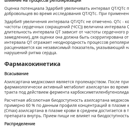
Влияние на процессы реполяризации
Оценка потенциала Эдарби® увеличивать интервал QT/QTc п
добровольцев во время исследования QT/QTc. При применен
Эдарби® увеличения интервала QT/QTc не отмечено. QTc - к
частоты сердечных сокращений (ЧСС)) величина интервала Q
длительность интервала QT зависит от частоты сердечного р
замедлении), для оценки она должна быть скорригирована о
интервала QT отражает неоднородность процессов реполяри
расценивается как независимый показатель, указывающий н
нарушений ритма сердца.
Фармакокинетика
Всасывание
Азилсартана медоксомил является пролекарством. После при
фармакологически активный метаболит азилсартан во время
тракта под действием фермента карбоксиметиленбутенолида
Расчетная абсолютная биодоступность азилсартана медоксом
примерно 60 % по данным профиля концентраций в плазме 
(С
m
ах
) азилсартана в плазме крови в среднем достигается в т
препарата внутрь. Прием пищи не влияет на биодоступность
Распределение