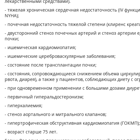
лекарственными средствами).
- тяжелая хроническая сердечная недостаточность (IV функ
NYHA);
- почечная недостаточность тяжелой степени (клиренс креат
- двусторонний стеноз почечных артерий и стеноз артери
почки;
- ишемическая кардиомиопатия;
- ишемические цереброваскулярные заболевания;
- состояние после трансплантации почки;
- состояния, сопровождающиеся снижением объема циркулир
рвота, диарея), а также у пациентов, соблюдающих диету с 
- при одновременном применении с большими дозами диуре
- первичный гиперальдостеронизм;
- гиперкалиемия;
- стеноз аортального и митрального клапанов;
- гипертрофическая обструктивная кардиомиопатия (ГОКМП);
- возраст старше 75 лет.