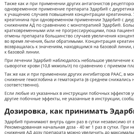
Также как и при применении других антагонистов рецепторов
одновременное применение препарата Эдарби® с диуретикам
к учащению случаев повышения концентрации креатинина.
креатинина при одновременном применении Эдарби® с диур
снижением АД по сравнению с монотерапией Эдарби®. Боль
кратковременными или не прогрессирующими, пока пациен
отмены препарата большинство случаев увеличения концен
во время лечения, были обратимыми. Концентрация креатин
возвращалась к значениям, находящимся на базовой линии,
к базовой линии.
При лечении Эдарби® наблюдалось небольшое увеличение к
сыворотке крови (10,8 мкмоль/л) по сравнению с приемом плац
Так же как и при применении других ингибиторов РААС, в 
снижение гемоглобина и гематокрита (в среднем снижались на 
соответственно).
Если любые из указанных в инструкции побочных эффектов у
другие побочные эффекты, не указанные в инструкции, сообщ
Дозировка, как принимать Эдарби
Эдарби® принимают внутрь один раз в сутки независимо от
Рекомендованная начальная доза - 40 мг 1 раз в сутки. При
снижения АД дозу препарата можно увеличить до максимальной