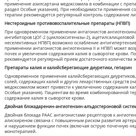
применение азилсартана медоксомила в комбинации с препа
раздел Особые указания). При необходимости применения 
терапии рекомендуется регулярный контроль содержание лит
Нестероидные противовоспалительные препараты (НПВП)
При одновременном применении антагонистов ангиотензина 
ингибиторов ЦОГ-2 (циклооксигеназы-2), ацетилсалициловой к
неселективных НПВП) возможно ослабление антигипертензи
применении антагонистов ангиотензина II и НПВП может во
почек и увеличения содержания калия в сыворотке крови. П
рекомендуется регулярный прием достаточного количества ж
Препараты калия и калийсберегающие диуретики, гепарин
Одновременное применение калийсберегающих диуретиков, 
солей, содержащих калий и других лекарственных средств (н
медоксомилом может привести к увеличению содержания кали
Особые указания). Пациентам во время комбинированной те
содержание калия в сыворотке крови.
Двойная блокадаренин-ангиотензин-алъдостероновой систем
Двойная блокада РААС антагонистами рецепторов к ангиотенз
алискиреном связана с повышенным риском развития артери
и нарушением функции почек (включая острую почечную нед
монотерапией.