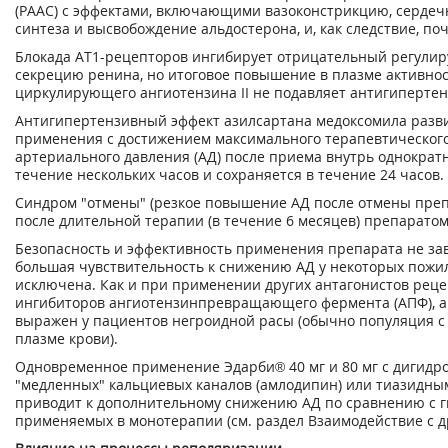
(РААС) с эффектами, включающими вазоконстрикцию, серде
синтеза и высвобождение альдостерона, и, как следствие, п
Блокада AT
1
-рецепторов ингибирует отрицательный регулир
секрецию ренина, но итоговое повышение в плазме активнос
циркулирующего ангиотензина II не подавляет антигиперте
Антигипертензивный эффект азилсартана медоксомила разви
применения с достижением максимального терапевтического
артериального давления (АД) после приема внутрь однократ
течение нескольких часов и сохраняется в течение 24 часов.
Синдром "отмены" (резкое повышение АД после отмены преп
после длительной терапии (в течение 6 месяцев) препарато
Безопасность и эффективность применения препарата не зав
большая чувствительность к снижению АД у некоторых пожи
исключена. Как и при применении других антагонистов рецеп
ингибиторов ангиотензинпревращающего фермента (АПФ), 
выражен у пациентов негроидной расы (обычно популяция с
плазме крови).
Одновременное применение Эдарби® 40 мг и 80 мг с дигид
"медленных" кальциевых каналов (амлодипин) или тиазидны
приводит к дополнительному снижению АД по сравнению с 
применяемых в монотерапии (см. раздел Взаимодействие с 