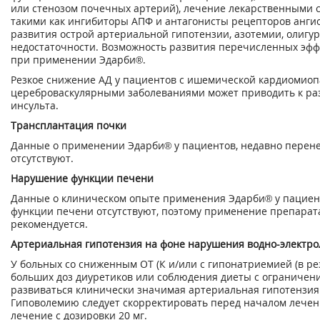
или стенозом почечных артерий), лечение лекарственными 
такими как ингибиторы АПФ и антагонисты рецепторов ангио
развития острой артериальной гипотензии, азотемии, олигу
недостаточности. Возможность развития перечисленных эфф
при применении Эдарби®.
Резкое снижение АД у пациентов с ишемической кардиомио
цереброваскулярными заболеваниями может приводить к ра
инсульта.
Трансплантация почки
Данные о применении Эдарби® у пациентов, недавно перен
отсутствуют.
Нарушение функции печени
Данные о клиническом опыте применения Эдарби® у пациен
функции печени отсутствуют, поэтому применение препарата
рекомендуется.
Артериальная гипотензия на фоне нарушения водно-электро
У больных со сниженным ОТ (К и/или с гипонатриемией (в ре
больших доз диуретиков или соблюдения диеты с ограничен
развиваться клинически значимая артериальная гипотензия
Гиповолемию следует скорректировать перед началом лече
лечение с дозировки 20 мг.