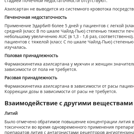
стадией почечной недостаточности отсутствуют.
Азилсартан не выводится из системного кровотока посредст
Печеночная недостаточность
Применение Эдарби® более 5 дней у пациентов с легкой (кла
средней (класс В по шкале Чайлд-Пью) степенью тяжести пе
небольшому увеличению AUC (в 1,3 - 1,6 раз, соответственно
пациентов с тяжелой (класс С по шкале Чайлд-Пью) степень
изучалась.
Половая принадлежность
Фармакокинетика азилсартана у мужчин и женщин значитель
зависимости от пола не требуется.
Расовая принадлежность
Фармакокинетика азилсартана в зависимости от расы пациен
Коррекции дозы в зависимости от расы не требуется.
Взаимодействие с другими веществами
Литий
Было отмечено обратимое повышение концентрации лития в
токсичности во время одновременного применения препарат
препаратов лития с антагонистами рецепторов ангиотензина