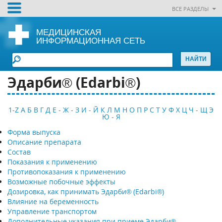
ВСЕ РАЗДЕЛЫ
МЕДИЦИНСКАЯ
ИНФОРМАЦИОННАЯ СЕТЬ
Эдарби® (Edarbi®)
1-Z
А
Б
В
Г
Д
Е - Ж - З
И - Й
К
Л
М
Н
О
П
Р
С
Т
У
Ф
Х
Ц
Ч - Щ
Э
Ю - Я
Форма выпуска
Описание препарата
Состав
Показания к применению
Противопоказания к применению
Возможные побочные эффекты
Дозировка, как принимать Эдарби® (Edarbi®)
Влияние на беременность
Управление транспортом
Дополнительные указания при приеме Эдарби®