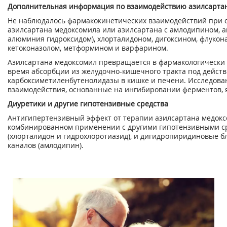
Дополнительная информация по взаимодействию азилсарта
Не наблюдалось фармакокинетических взаимодействий при
азилсартана медоксомила или азилсартана с амлодипином, 
алюминия гидроксидом), хлорталидоном, дигоксином, флукон
кетоконазолом, метформином и варфарином.
Азилсартана медоксомил превращается в фармакологически 
время абсорбции из желудочно-кишечного тракта под дейст
карбоксиметиленбутенолидазы в кишке и печени. Исследовани
взаимодействия, основанные на ингибировании ферментов,
Диуретики и другие гипотензивные средства
Антигипертензивный эффект от терапии азилсартана медокс
комбинированном применении с другими гипотензивными ср
(хлорталидон и гидрохлоротиазид), и дигидропиридиновые 
каналов (амлодипин).