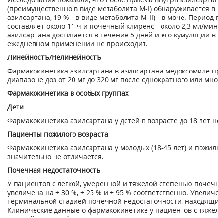
(преимущественно в виде метаболита М-I) обнаруживается в ка
азилсартана, 19 % - в виде метаболита М-II) - в моче. Перио
составляет около 11 ч и почечный клиренс - около 2,3 мл/ми
азилсартана достигается в течение 5 дней и его кумуляции 
ежедневном применении не происходит.
Линейностъ/Нелинейностъ
Фармакокинетика азилсартана в азилсартана медоксомиле п
диапазоне доз от 20 мг до 320 мг после однократного или мн
Фармакокинетика в особых группах
Дети
Фармакокинетика азилсартана у детей в возрасте до 18 лет н
Пациенты пожилого возраста
Фармакокинетика азилсартана у молодых (18-45 лет) и пожилы
значительно не отличается.
Почечная недостаточность
У пациентов с легкой, умеренной и тяжелой степенью почеч
увеличена на + 30 %, + 25 % и + 95 % соответственно. Увеличе
терминальной стадией почечной недостаточности, находящих
Клинические данные о фармакокинетике у пациентов с тяже