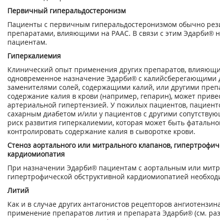
Первичный гиперальдостеронизм
Пациенты с первичным гиперальдостеронизмом обычно рез
препаратами, влияющими на РААС. В связи с этим Эдарби® н
пациентам.
Гиперкалиемия
Клинический опыт применения других препаратов, влияющих
одновременное назначение Эдарби® с калийсберегающими д
заменителями солей, содержащими калий, или другими преп
содержание калия в крови (например, гепарин), может приве
артериальной гипертензией. У пожилых пациентов, пациент
сахарным диабетом и/или у пациентов с другими сопутству
риск развития гиперкалиемии, которая может быть фатально
контролировать содержание калия в сыворотке крови.
Стеноз аортального или митрального клапанов, гипертрофич
кардиомиопатия
При назначении Эдарби® пациентам с аортальным или митр
гипертрофической обструктивной кардиомиопатией необход
Литий
Как и в случае других антагонистов рецепторов ангиотензина
применение препаратов лития и препарата Эдарби® (см. ра