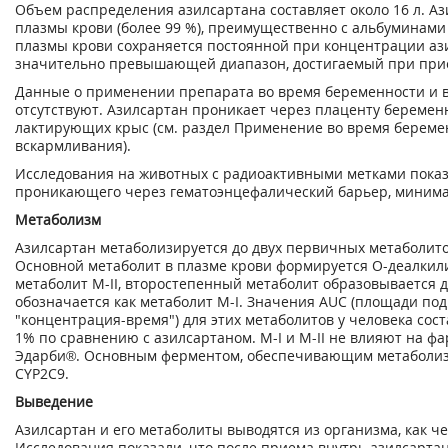
Объем распределения азилсартана составляет около 16 л. Аз
плазмы крови (более 99 %), преимущественно с альбуминами
плазмы крови сохраняется постоянной при концентрации ази
значительно превышающей диапазон, достигаемый при при
Данные о применении препарата во время беременности и в
отсутствуют. Азилсартан проникает через плаценту беременн
лактирующих крыс (см. раздел Применение во время беремен
вскармливания).
Исследования на животных с радиоактивными метками показа
проникающего через гематоэнцефалический барьер, минима
Метаболизм
Азилсартан метаболизируется до двух первичных метаболит
Основной метаболит в плазме крови формируется О-деалкил
метаболит М-II, второстепенный метаболит образовывается 
обозначается как метаболит М-I. Значения AUC (площади по
"концентрация-время") для этих метаболитов у человека сос
1% по сравнению с азилсартаном. М-I и М-II не влияют на ф
Эдарби®. Основным ферментом, обеспечивающим метаболизм
CYP2C9.
Выведение
Азилсартан и его метаболиты выводятся из организма, как че
Исследования показали, что после приема внутрь азилсартан