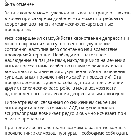
быть отменен.
Эсциталопрам может увеличивать концентрацию глюкозы
в крови при сахарном диабете, что может потребовать
коррекции доз гипогликемических лекарственных
препаратов.
Риск совершения самоубийства свойственен депрессии и
может сохраняться до существенного улучшение
состояния, наступившего спонтанно или вследствие
проводимой терапии. Необходимо тщательное
наблюдение за пациентами, находящимися на лечении
антидепрессантами, особенно в начале лечения из-за
возможности клинического ухудшения и/или появления
суицидальных проявлений (мыслей и поведения). Эта
предосторожность должна соблюдаться и при лечении
других психических расстройств из-за возможности
одновременного заболевания депрессивным эпизодом.
Гипонатриемия, связанная со снижением секреции
антидиуретического гормона АДГ, на фоне приема
эсциталопрама возникает редко и обычно исчезает при
отмене препарата.
При приеме эсциталопрама возможно развитие кожных
проявлений: экхимозов, пурпуры. Необходимо соблюдать