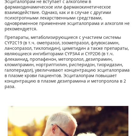
Эсциталопрам не вступает с алкоголем в
фармакодинамическое или фармакокинетическое
взаимодействие. Однако, как и в случае с другими
психотропными лекарственными средствами,
одновременное применение эсциталопрама и алкоголя не
рекомендуется.
Препараты, метаболизирующиеся с участием системы
CYP2C19 (в т.ч. омепразол, эзомепразол, флувоксамин,
лансопразол, тиклопидин), циметидин а также препараты,
являющиеся ингибиторами CYP3A4 и CYP2D6 (в т.ч.
флекаинид, пропафенон, метопролол, дезипрамин,
кломипрамин, нортриптилин, рисперидон, тиоридазин,
галоперидол), увеличивают концентрацию эсциталопрама
в плазме крови пациентов. Эсциталопрам повышает
концентрацию в плазме дезипрамина и метопролола в 2
раза.