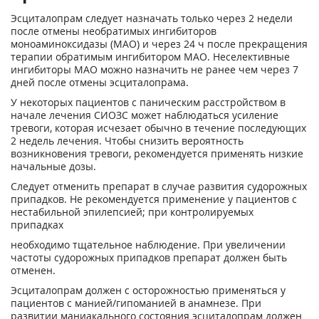
Эсциталопрам следует назначать только через 2 недели
после отмены необратимых ингибиторов
моноаминоксидазы (МАО) и через 24 ч после прекращения
терапии обратимым ингибитором МАО. Неселективные
ингибиторы МАО можно назначить не ранее чем через 7
дней после отмены эсциталопрама.
У некоторых пациентов с паническим расстройством в
начале лечения СИОЗС может наблюдаться усиление
тревоги, которая исчезает обычно в течение последующих
2 недель лечения. Чтобы снизить вероятность
возникновения тревоги, рекомендуется применять низкие
начальные дозы.
Следует отменить препарат в случае развития судорожных
припадков. Не рекомендуется применение у пациентов с
нестабильной эпилепсией; при контролируемых
припадках
необходимо тщательное наблюдение. При увеличении
частоты судорожных припадков препарат должен быть
отменен.
Эсциталопрам должен с осторожностью применяться у
пациентов с манией/гипоманией в анамнезе. При
развитии маниакального состояния эсциталопрам должен