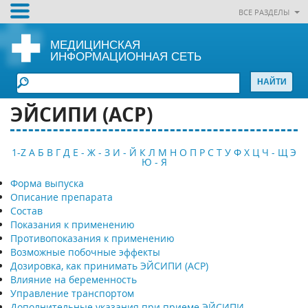
ВСЕ РАЗДЕЛЫ
МЕДИЦИНСКАЯ
ИНФОРМАЦИОННАЯ СЕТЬ
ЭЙСИПИ (ACP)
1-Z
А
Б
В
Г
Д
Е - Ж - З
И - Й
К
Л
М
Н
О
П
Р
С
Т
У
Ф
Х
Ц
Ч - Щ
Э
Ю - Я
Форма выпуска
Описание препарата
Состав
Показания к применению
Противопоказания к применению
Возможные побочные эффекты
Дозировка, как принимать ЭЙСИПИ (ACP)
Влияние на беременность
Управление транспортом
Дополнительные указания при приеме ЭЙСИПИ