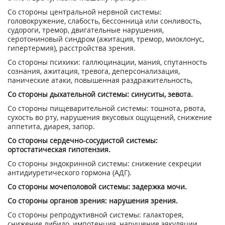
Со стороны центральной нервной системы:
головокружение, слабость, бессонница или сонливость,
судороги, тремор, двигательные нарушения,
серотониновый синдром (ажитация, тремор, миоклонус,
гипертермия), расстройства зрения.
Со стороны психики: галлюцинации, мания, спутанность
сознания, ажитация, тревога, деперсонализация,
панические атаки, повышенная раздражительность,
Со стороны дыхательной системы: синуситы, зевота.
Со стороны пищеварительной системы: тошнота, рвота,
сухость во рту, нарушения вкусовых ощущений, снижение
аппетита, диарея, запор.
Со стороны сердечно-сосудистой системы:
ортостатическая гипотензия.
Со стороны эндокринной системы: снижение секреции
антидиуретического гормона (АДГ).
Со стороны мочеполовой системы: задержка мочи.
Со стороны органов зрения: нарушения зрения.
Со стороны репродуктивной системы: галакторея,
снижение либидо, импотенция, нарушение эякуляции,