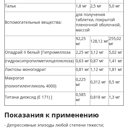
Тальк
1,8 мг
2,5 мг
5,0 мг
для получения
таблетки, покрытой
Вспомогательные вещества:
пленочной оболочкой,
массой
92,25
255,02
128,12 мг
мг
мг
Опадрай II белый [Гипромеллоза
2,25 мг
3,12 мг
5,02 мг
(гидроксипропилметилцеллюлоза)
0,63 мг
0,87 мг
1,41 мг
Лактозы моногидрат
0,81 мг
1,12 мг
1,81 мг
Макрогол
0,225
0,312 мг
0,5 мг
мг
(полиэтиленгликоль 4000)
0,585
Титана диоксид (Е 171) ]
0,818 мг
1,3 мг
мг
Показания к применению
- Депрессивные эпизоды любой степени тяжести;