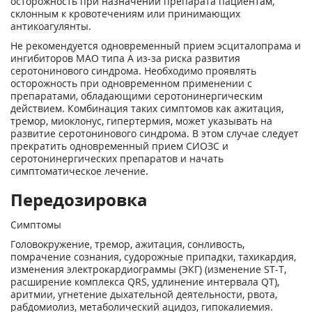
осторожность при назначении препарата пациентам,
склонным к кровотечениям или принимающих
антикоагулянты.
Не рекомендуется одновременный прием эсциталопрама и
ингибиторов МАО типа А из-за риска развития
серотонинового синдрома. Необходимо проявлять
осторожность при одновременном применении с
препаратами, обладающими серотонинергическим
действием. Комбинация таких симптомов как ажитация,
тремор, миоклонус, гипертермия, может указывать на
развитие серотонинового синдрома. В этом случае следует
прекратить одновременный прием СИОЗС и
серотонинергических препаратов и начать
симптоматическое лечение.
Передозировка
Симптомы
Головокружение, тремор, ажитация, сонливость,
помрачение сознания, судорожные припадки, тахикардия,
изменения электрокардиограммы (ЭКГ) (изменение ST-T,
расширение комплекса QRS, удлинение интервала QT),
аритмии, угнетение дыхательной деятельности, рвота,
рабдомиолиз, метаболический ацидоз, гипокалиемия.