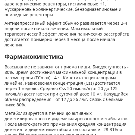
адренергические рецепторы, гистаминовые H
1
,
мускариновые холинергические, бензодиазепиновые и
опиоидные рецепторы.
Антидепрессивный эффект обычно развивается через 2-4
недели после начала лечения. Максимальный
терапевтический эффект лечения панических расстройств
достигается примерно через 3 месяца после начала
лечения.
Фармакокинетика
Всасывание не зависит от приема пищи. Биодоступность -
80%. Время достижения максимальной концентрации в
плазме крови (ТС
mах
) - 4 ч. Кинетика эсциталопрама
линейна. Равновесная концентрация (C
ss
) достигается
через 1 неделю. Средняя Css 50 нмоль/л (от 20 до 125
нмоль/л) достигается при суточной дозе 10 мг. Кажущийся
объем распределения - от 12 до 26 л/кг. Связь с белками
ниже 80%.
Метаболизируется в печени до активных
деметилированного и дидеметилированного метаболитов.
После многократного применения средняя концентрация
деметил- и дидеметилметаболитов составляет 28-31% и
менее 5% соответственно от концентрации