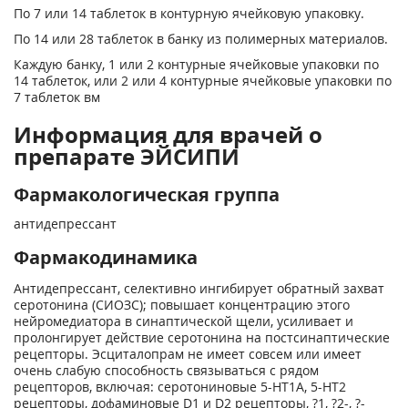
По 7 или 14 таблеток в контурную ячейковую упаковку.
По 14 или 28 таблеток в банку из полимерных материалов.
Каждую банку, 1 или 2 контурные ячейковые упаковки по
14 таблеток, или 2 или 4 контурные ячейковые упаковки по
7 таблеток вм
Информация для врачей о
препарате ЭЙСИПИ
Фармакологическая группа
антидепрессант
Фармакодинамика
Антидепрессант, селективно ингибирует обратный захват
серотонина (СИОЗС); повышает концентрацию этого
нейромедиатора в синаптической щели, усиливает и
пролонгирует действие серотонина на постсинаптические
рецепторы. Эсциталопрам не имеет совсем или имеет
очень слабую способность связываться с рядом
рецепторов, включая: серотониновые 5-HT
1А
, 5-НТ
2
рецепторы, дофаминовые D
1
и D
2
рецепторы, ?
1
, ?
2
-, ?-