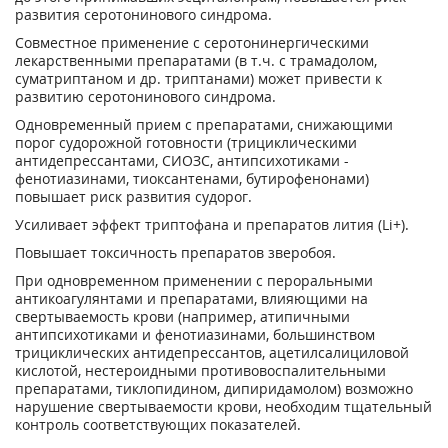
развития серотонинового синдрома.
Совместное применение с серотонинергическими
лекарственными препаратами (в т.ч. с трамадолом,
суматриптаном и др. триптанами) может привести к
развитию серотонинового синдрома.
Одновременный прием с препаратами, снижающими
порог судорожной готовности (трициклическими
антидепрессантами, СИОЗС, антипсихотиками -
фенотиазинами, тиоксантенами, бутирофенонами)
повышает риск развития судорог.
Усиливает эффект триптофана и препаратов лития (Li+).
Повышает токсичность препаратов зверобоя.
При одновременном применении с пероральными
антикоагулянтами и препаратами, влияющими на
свертываемость крови (например, атипичными
антипсихотиками и фенотиазинами, большинством
трициклических антидепрессантов, ацетилсалициловой
кислотой, нестероидными противовоспалительными
препаратами, тиклопидином, дипиридамолом) возможно
нарушение свертываемости крови, необходим тщательный
контроль соответствующих показателей.