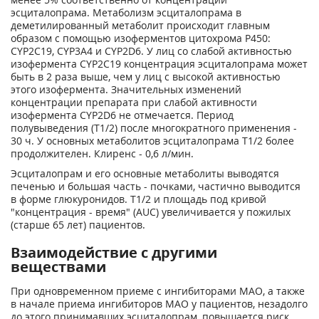
эсциталопрама. Метаболизм эсциталопрама в
деметилированный метаболит происходит главным
образом с помощью изоферментов цитохрома Р450:
CYP2C19, CYP3A4 и CYP2D6. У лиц со слабой активностью
изофермента CYP2C19 концентрация эсциталопрама может
быть в 2 раза выше, чем у лиц с высокой активностью
этого изофермента. Значительных изменений
концентрации препарата при слабой активности
изофермента CYP2D6 не отмечается. Период
полувыведения (Т
1/2
) после многократного применения -
30 ч. У основных метаболитов эсциталопрама Т
1/2
более
продолжителен. Клиренс - 0,6 л/мин.
Эсциталопрам и его основные метаболиты выводятся
печенью и большая часть - почками, частично выводится
в форме глюкуронидов. Т
1/2
и площадь под кривой
"концентрация - время" (AUC) увеличивается у пожилых
(старше 65 лет) пациентов.
Взаимодействие с другими
веществами
При одновременном приеме с ингибиторами МАО, а также
в начале приема ингибиторов МАО у пациентов, незадолго
до этого принимавших эсциталопрам, повышается риск