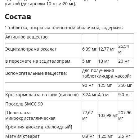
риской (дозировки 10 мг и 20 мг).
Состав
1 таблетка, покрытая пленочной оболочкой, содержит:
Активное вещество:
25,54
Эсциталопрама оксалат
6,39 мг
12,77 мг
мг
в пересчете на эсциталопрам
5 мг
10 мг
20 мг
для получения
Вспомогательные вещества:
таблетки-ядра массой:
90 мг
125 мг
250 мг
Кроскармеллоза натрия (вивасол)
3,24 мг
4,5 мг
9,0 мг
Просолв SMCC 90
[Целлюлоза
77,67
207,96
103,98 мг
микрокристаллическая
мг
мг
Кремния диоксид коллоидный]
Магния стеарат
0,9 мг
1,25 мг
2,5 мг