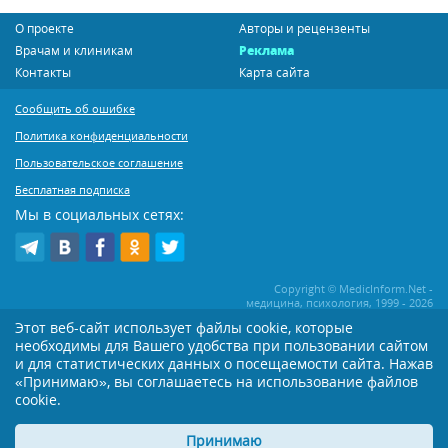
О проекте
Авторы и рецензенты
Врачам и клиникам
Реклама
Контакты
Карта сайта
Сообщить об ошибке
Политика конфиденциальности
Пользовательское соглашение
Бесплатная подписка
Мы в социальных сетях:
Copyright © MedicInform.Net -
медицина, психология, 1999 - 2026
Этот веб-сайт использует файлы cookie, которые
необходимы для Вашего удобства при пользовании сайтом
Копирование или иное распространение статей нашего сайта строго
воспрещается. Копирование раздела "Новости" допускается при наличии
и для статистических данных о посещаемости сайта. Нажав
активной открытой для поисковиков ссылки на MedicInform.Net
«Принимаю», вы соглашаетесь на использование файлов
cookie.
Материалы на сайте представлены в справочных целях. Редакция не всегда
разделяет мнение авторов опубликованных материалов. Перед
применением тех или иных рекомендаций настоятельно рекомендуется
Принимаю
посоветоваться с Вашим лечащим врачом!