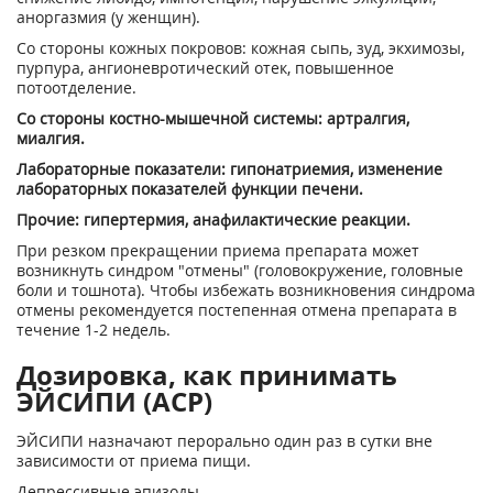
аноргазмия (у женщин).
Со стороны кожных покровов: кожная сыпь, зуд, экхимозы,
пурпура, ангионевротический отек, повышенное
потоотделение.
Со стороны костно-мышечной системы: артралгия,
миалгия.
Лабораторные показатели: гипонатриемия, изменение
лабораторных показателей функции печени.
Прочие: гипертермия, анафилактические реакции.
При резком прекращении приема препарата может
возникнуть синдром "отмены" (головокружение, головные
боли и тошнота). Чтобы избежать возникновения синдрома
отмены рекомендуется постепенная отмена препарата в
течение 1-2 недель.
Дозировка, как принимать
ЭЙСИПИ (ACP)
ЭЙСИПИ назначают перорально один раз в сутки вне
зависимости от приема пищи.
Депрессивные эпизоды