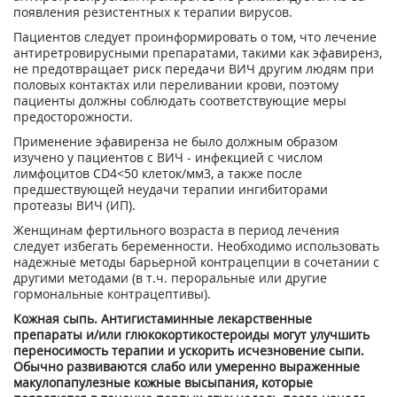
появления резистентных к терапии вирусов.
Пациентов следует проинформировать о том, что лечение
антиретровирусными препаратами, такими как эфавиренз,
не предотвращает риск передачи ВИЧ другим людям при
половых контактах или переливании крови, поэтому
пациенты должны соблюдать соответствующие меры
предосторожности.
Применение эфавиренза не было должным образом
изучено у пациентов с ВИЧ - инфекцией с числом
лимфоцитов CD4<50 клеток/мм
3
, а также после
предшествующей неудачи терапии ингибиторами
протеазы ВИЧ (ИП).
Женщинам фертильного возраста в период лечения
следует избегать беременности. Необходимо использовать
надежные методы барьерной контрацепции в сочетании с
другими методами (в т.ч. пероральные или другие
гормональные контрацептивы).
Кожная сыпь. Антигистаминные лекарственные
препараты и/или глюкокортикостероиды могут улучшить
переносимость терапии и ускорить исчезновение сыпи.
Обычно развиваются слабо или умеренно выраженные
макулопапулезные кожные высыпания, которые