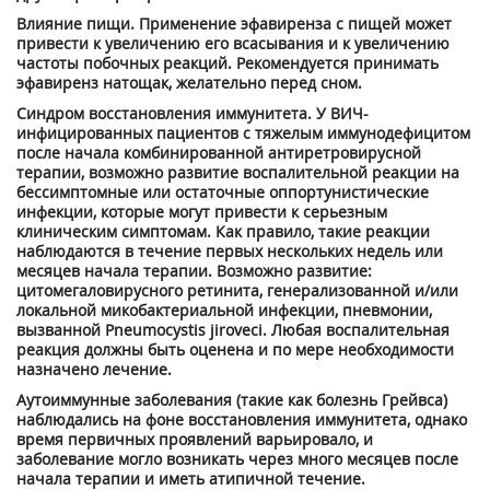
Влияние пищи. Применение эфавиренза с пищей может
привести к увеличению его всасывания и к увеличению
частоты побочных реакций. Рекомендуется принимать
эфавиренз натощак, желательно перед сном.
Синдром восстановления иммунитета. У ВИЧ-
инфицированных пациентов с тяжелым иммунодефицитом
после начала комбинированной антиретровирусной
терапии, возможно развитие воспалительной реакции на
бессимптомные или остаточные оппортунистические
инфекции, которые могут привести к серьезным
клиническим симптомам. Как правило, такие реакции
наблюдаются в течение первых нескольких недель или
месяцев начала терапии. Возможно развитие:
цитомегаловирусного ретинита, генерализованной и/или
локальной микобактериальной инфекции, пневмонии,
вызванной Pneumocystis jiroveci. Любая воспалительная
реакция должны быть оценена и по мере необходимости
назначено лечение.
Аутоиммунные заболевания (такие как болезнь Грейвса)
наблюдались на фоне восстановления иммунитета, однако
время первичных проявлений варьировало, и
заболевание могло возникать через много месяцев после
начала терапии и иметь атипичной течение.