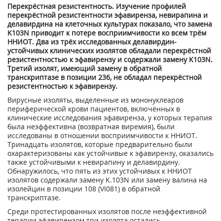
Перекрёстная резистентность. Изучение профилей
перекрёстной резистентности эфавиренза, невирапина и
делавирдина на клеточных культурах показало, что замена
K103N приводит к потере восприимчивости ко всем трём
ННИОТ. Два из трёх исследованных делавирдин-
устойчивых клинических изолятов обладали перекрёстной
резистентностью к эфавирензу и содержали замену K103N.
Третий изолят, имеющий замену в обратной
транскриптазе в позиции 236, не обладал перекрёстной
резистентностью к эфавирензу.
Вирусные изоляты, выделенные из мононуклеаров
периферической крови пациентов, включённых в
клинические исследования эфавиренза, у которых терапия
была неэффективна (возвратная виремия), были
исследованы в отношении восприимчивости к ННИОТ.
Тринадцать изолятов, которые предварительно были
охарактеризованы как устойчивые к эфавирензу, оказались
также устойчивыми к невирапину и делавирдину.
Обнаружилось, что пять из этих устойчивых к ННИОТ
изолятов содержали замену K.103N или замену валина на
изолейцин в позиции 108 (VI081) в обратной
транскриптазе.
Среди протестированных изолятов после неэффективной
терапии эфавирензом три изолята остались