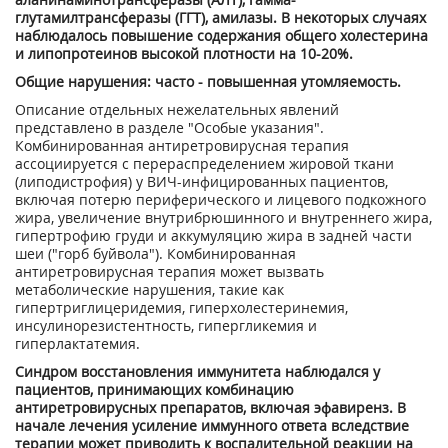
глутамилтрансферазы (ГГТ), амилазы. В некоторых случаях
наблюдалось повышение содержания общего холестерина
и липопротеинов высокой плотности на 10-20%.
Общие нарушения: часто - повышенная утомляемость.
Описание отдельных нежелательных явлений
представлено в разделе "Особые указания".
Комбинированная антиретровирусная терапия
ассоциируется с перераспределением жировой ткани
(липодистрофия) у ВИЧ-инфицированных пациентов,
включая потерю периферического и лицевого подкожного
жира, увеличение внутрибрюшинного и внутреннего жира,
гипертрофию груди и аккумуляцию жира в задней части
шеи ("горб буйвола"). Комбинированная
антиретровирусная терапия может вызвать
метаболические нарушения, такие как
гипертриглицеридемия, гиперхолестеринемия,
инсулинорезистентность, гипергликемия и
гиперлактатемия.
Синдром восстановления иммунитета наблюдался у
пациентов, принимающих комбинацию
антиретровирусных препаратов, включая эфавиренз. В
начале лечения усиление иммунного ответа вследствие
терапии может приводить к воспалительной реакции на