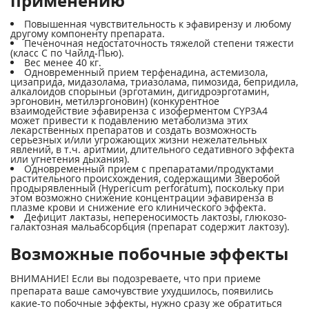
применению
Повышенная чувствительность к эфавирензу и любому
другому компоненту препарата.
Печеночная недостаточность тяжелой степени тяжести
(класс С по Чайлд-Пью).
Вес менее 40 кг.
Одновременный прием терфенадина, астемизола,
цизаприда, мидазолама, триазолама, пимозида, бепридила,
алкалоидов спорыньи (эрготамин, дигидроэрготамин,
эргоновин, метилэргоновин) (конкурентное
взаимодействие эфавиренза с изоферментом CYP3A4
может привести к подавлению метаболизма этих
лекарственных препаратов и создать возможность
серьезных и/или угрожающих жизни нежелательных
явлений, в т.ч. аритмии, длительного седативного эффекта
или угнетения дыхания).
Одновременный прием с препаратами/продуктами
растительного происхождения, содержащими Зверобой
продырявленный (Hypericum perforatum), поскольку при
этом возможно снижение концентрации эфавиренза в
плазме крови и снижение его клинического эффекта.
Дефицит лактазы, непереносимость лактозы, глюкозо-
галактозная мальабсорбция (препарат содержит лактозу).
Возможные побочные эффекты
ВНИМАНИЕ! Если вы подозреваете, что при приеме
препарата ваше самочувствие ухудшилось, появились
какие-то побочные эффекты, нужно сразу же обратиться