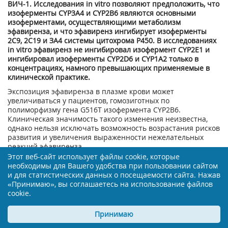
ВИЧ-1. Исследования in vitro позволяют предположить, что
изоферменты CYP3A4 и CYP2B6 являются основными
изоферментами, осуществляющими метаболизм
эфавиренза, и что эфавиренз ингибирует изоферменты
2С9, 2С19 и ЗА4 системы цитохрома Р450. В исследованиях
in vitro эфавиренз не ингибировал изофермент CYP2E1 и
ингибировал изоферменты CYP2D6 и CYP1A2 только в
концентрациях, намного превышающих применяемые в
клинической практике.
Экспозиция эфавиренза в плазме крови может
увеличиваться у пациентов, гомозиготных по
полиморфизму гена G516T изофермента CYP2B6.
Клиническая значимость такого изменения неизвестна,
однако нельзя исключать возможность возрастания рисков
развития и увеличения выраженности нежелательных
реакций эфавиренза.
Этот веб-сайт использует файлы cookie, которые
Эфавиренз индуцирует изоферменты системы цитохрома
необходимы для Вашего удобства при пользовании сайтом
Р450, изоферменты CYP3A4 и CYP2B6, что приводит к
и для статистических данных о посещаемости сайта. Нажав
стимулированию его собственного метаболизма.
«Принимаю», вы соглашаетесь на использование файлов
Многократный прием доз 200-400 мг в сутки в течение 10
cookie.
дней вызывает его кумуляцию в меньшей, чем ожидается
степени (на 22-42% меньше), и с более коротким конечным
Принимаю
периодом полувыведения (Т1/2) - 40-55 ч после
многократных приемов (Т1/2 разовой дозы - 52-76 ч).