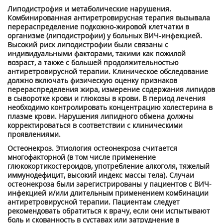
Липодистрофия и метаболические нарушения.
Комбинированная антиретровирусная терапия вызывала
перераспределение подкожно-жировой клетчатки в
организме (липодистрофии) у больных ВИЧ-инфекцией.
Высокий риск липодистрофии были связаны с
индивидуальными факторами, такими как пожилой
возраст, а также с большей продолжительностью
антиретровирусной терапии. Клиническое обследование
должно включать физическую оценку признаков
перераспределения жира, измерение содержания липидов
в сыворотке крови и глюкозы в крови. В период лечения
необходимо контролировать концентрацию холестерина в
плазме крови. Нарушения липидного обмена должны
корректироваться в соответствии с клиническими
проявлениями.
Остеонекроз. Этиология остеонекроза считается
многофакторной (в том числе применение
глюкокортикостероидов, употребление алкоголя, тяжелый
иммунодефицит, высокий индекс массы тела). Случаи
остеонекроза были зарегистрированы у пациентов с ВИЧ-
инфекцией и/или длительным применением комбинации
антиретровирусной терапии. Пациентам следует
рекомендовать обратиться к врачу, если они испытывают
боль и скованность в суставах или затруднение в