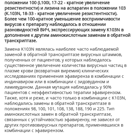
положении 100 (L100I, 17-22 - кратное увеличение
резистентности) и лизина на аспарагин в положении 103
(K.103N, 18-33 - кратное увеличение резистентности).
Более чем 100-кратное уменьшение восприимчивости
вирусов к препарату наблюдалось в отношении
разновидностей ВИЧ, экспрессирующих замену K103N в
дополнение к другим аминокислотным заменам в обратной
транскриптазе.
Замена K103N являлась наиболее часто наблюдаемой
заменой в обратной транскриптазе вирусных штаммов,
полученных от пациентов, у которых наблюдалось
существенное увеличение количества вирусных частиц в
плазме крови (возвратная виремия) клинических
исследованиях применения эфавиренза в комбинации с
индинавиром или в комбинации с зидовудином и
ламивудином. Данная мутация наблюдалась у 90%
пациентов с неэффективностью терапии эфавирензом.
Также, хотя и реже, и часто только в комбинации с K103N,
наблюдались замены в обратной транскриптазе в
положениях 98, 100, 101, 108, 138, 188, 190 и 225. Тип
аминокислотных замен в обратной транскриптазе,
связанных с устойчивостью эфавирензу, не зависел от
других противовирусных препаратов, применявшихся в
комбинации с эфавирензом.