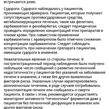
встречаются реже.
Судороги. Судороги наблюдались у пациентов,
принимающих эфавиренз. Пациентам, которые получают
сопутствующие противосудорожные средства,
метаболизирующиеся печенью, такие как фенитоин,
карбамазепин и фенобарбитал, следует периодически
проводить определение концентраций этих препаратов в
плазме крови. При совместном применении
карбамазепина с эфавирензом было отмечено снижение
концентрации карбамазепина. Следует соблюдать
осторожность при назначении препарата пациентам,
имеющим судороги в анамнезе.
Нежелательные явления со стороны печени. В
пострегистрационный период наблюдения было получено
небольшое число сообщений о развитии печеночной
недостаточности у пациентов без указаний на заболевания
печени в анамнезе, а также без других выявленных
факторов риска. Указанные случаи характеризовались
молниеносным течением, в ряде случаев потребовалась
трансплантация печени или сообщалось о смерти
пациента. В связи с этим, рекомендуется осуществлять
мониторинг активности "печеночных" ферментов даже у
пациентов без печеночной дисфункции в анамнезе или
других факторов риска.