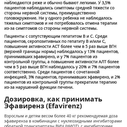
наблюдаются реже и обычно бывают легкими. У 3,5%
пациентов наблюдались симптомы средней тяжести со
стороны нервной системы, преимущественно
головокружение. Ни у одного ребенка не наблюдалось
тяжелых симптомов и не потребовалось отмена терапии
из-за симптомов со стороны нервной системы.
Пациенты с сопутствующим гепатитом В и С. Среди
пациентов, серопозитивных по гепатиту В и/или С,
повышение активности ACT более чем в 5 раз выше ВГН
(верхней границы нормы) наблюдалось у 13% пациентов,
принимавших эфавиренз, и у 7% пациентов из
контрольной группы, а повышение активности АЛТ более
чем в 5 раз выше ВГН наблюдалось у 20% и 7% пациентов
соответственно. Среди пациентов с сочетанной
инфекцией, 3% пациентов, принимавших эфавиренз, и 2%
пациентов из контрольной группы прекратили терапию
из-за нарушений функции печени.
Дозировка, как принимать
Эфавиренз (Efavirenz)
Взрослым и детям весом более 40 кг рекомендуемая доза
эфавиренза в комбинации с нуклеозидными ингибиторами
обратной транскриптазы ВИЧ (НИОТ), с ингибиторами