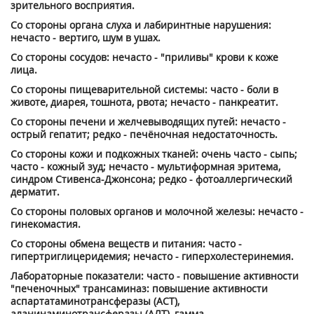
зрительного восприятия.
Со стороны органа слуха и лабиринтные нарушения:
нечасто - вертиго, шум в ушах.
Со стороны сосудов: нечасто - "приливы" крови к коже
лица.
Со стороны пищеварительной системы: часто - боли в
животе, диарея, тошнота, рвота; нечасто - панкреатит.
Со стороны печени и желчевыводящих путей: нечасто -
острый гепатит; редко - печёночная недостаточность.
Со стороны кожи и подкожных тканей: очень часто - сыпь;
часто - кожный зуд; нечасто - мультиформная эритема,
синдром Стивенса-Джонсона; редко - фотоаллергический
дерматит.
Со стороны половых органов и молочной железы: нечасто -
гинекомастия.
Со стороны обмена веществ и питания: часто -
гипертриглицеридемия; нечасто - гиперхолестеринемия.
Лабораторные показатели: часто - повышение активности
"печеночных" трансаминаз: повышение активности
аспартатаминотрансферазы (ACT),
аланинаминотрансферазы (АЛТ), гамма-