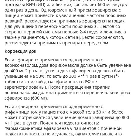
протеазы ВИЧ (ИП) или без них, составляет 600 мг внутрь
один раз в день. Одновременный прием эфавиренза с
пищей может привести к увеличению частоты побочных
реакций, рекомендуется принимать эфавиренз натощак.
Для улучшения переносимости побочных эффектов со
стороны нервной системы первые 2-4 недели лечения, а
также у пациентов, у которых эти эффекты сохраняются,
рекомендуется принимать препарат перед сном.
Коррекция доз
Если эфавиренз применяется одновременно с
вориконазолом, доза вориконазола должна быть увеличена
до 400 мг 2 раза в сутки, а доза эфавиренза должна быть
уменьшена на 50%, то есть до 300 мг* 1 раз в сутки (*-
таблетки с низкой доза эфавиренза в РФ не
зарегистрированы). После прекращения терапии
вориконазолом должна применяться первоначальная доза
эфавиренза (600 мг).
Если эфавиренз применяется одновременно с
рифампицином у пациентов с массой тела 50 кг и более,
может потребоваться увеличение дозы эфавиренза до 800
мг 1 раз в сутки. Почечная недостаточность:
Фармакокинетика эфавиренза у пациентов с почечной
недостаточностью не изучалась, однако, учитывая, что