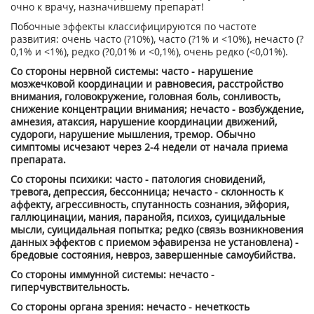
очно к врачу, назначившему препарат!
Побочные эффекты классифицируются по частоте
развития: очень часто (?10%), часто (?1% и <10%), нечасто (?
0,1% и <1%), редко (?0,01% и <0,1%), очень редко (<0,01%).
Со стороны нервной системы: часто - нарушение
мозжечковой координации и равновесия, расстройство
внимания, головокружение, головная боль, сонливость,
снижение концентрации внимания; нечасто - возбуждение,
амнезия, атаксия, нарушение координации движений,
судороги, нарушение мышления, тремор. Обычно
симптомы исчезают через 2-4 недели от начала приема
препарата.
Со стороны психики: часто - патология сновидений,
тревога, депрессия, бессонница; нечасто - склонность к
аффекту, агрессивность, спутанность сознания, эйфория,
галлюцинации, мания, паранойя, психоз, суицидальные
мысли, суицидальная попытка; редко (связь возникновения
данных эффектов с приемом эфавиренза не установлена) -
бредовые состояния, невроз, завершенные самоубийства.
Со стороны иммунной системы: нечасто -
гиперчувствительность.
Со стороны органа зрения: нечасто - нечеткость