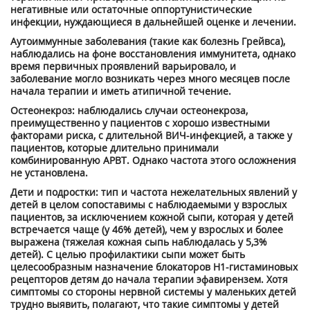
негативные или остаточные оппортунистические
инфекции, нуждающиеся в дальнейшей оценке и лечении.
Аутоиммунные заболевания (такие как болезнь Грейвса),
наблюдались на фоне восстановления иммунитета, однако
время первичных проявлений варьировало, и
заболевание могло возникать через много месяцев после
начала терапии и иметь атипичной течение.
Остеонекроз: наблюдались случаи остеонекроза,
преимущественно у пациентов с хорошо известными
факторами риска, с длительной ВИЧ-инфекцией, а также у
пациентов, которые длительно принимали
комбинированную АРВТ. Однако частота этого осложнения
не установлена.
Дети и подростки: тип и частота нежелательных явлений у
детей в целом сопоставимы с наблюдаемыми у взрослых
пациентов, за исключением кожной сыпи, которая у детей
встречается чаще (у 46% детей), чем у взрослых и более
выражена (тяжелая кожная сыпь наблюдалась у 5,3%
детей). С целью профилактики сыпи может быть
целесообразным назначение блокаторов H
1
-гистаминовых
рецепторов детям до начала терапии эфавирензем. Хотя
симптомы со стороны нервной системы у маленьких детей
трудно выявить, полагают, что такие симптомы у детей