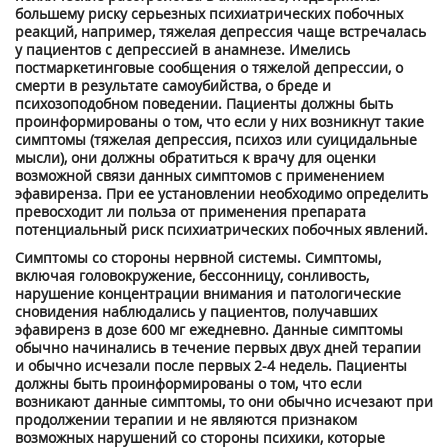
большему риску серьезных психиатрических побочных
реакций, например, тяжелая депрессия чаще встречалась
у пациентов с депрессией в анамнезе. Имелись
постмаркетинговые сообщения о тяжелой депрессии, о
смерти в результате самоубийства, о бреде и
психозоподобном поведении. Пациенты должны быть
проинформированы о том, что если у них возникнут такие
симптомы (тяжелая депрессия, психоз или суицидальные
мысли), они должны обратиться к врачу для оценки
возможной связи данных симптомов с применением
эфавиренза. При ее установлении необходимо определить
превосходит ли польза от применения препарата
потенциальный риск психиатрических побочных явлений.
Симптомы со стороны нервной системы. Симптомы,
включая головокружение, бессонницу, сонливость,
нарушение концентрации внимания и патологические
сновидения наблюдались у пациентов, получавших
эфавиренз в дозе 600 мг ежедневно. Данные симптомы
обычно начинались в течение первых двух дней терапии
и обычно исчезали после первых 2-4 недель. Пациенты
должны быть проинформированы о том, что если
возникают данные симптомы, то они обычно исчезают при
продолжении терапии и не являются признаком
возможных нарушений со стороны психики, которые