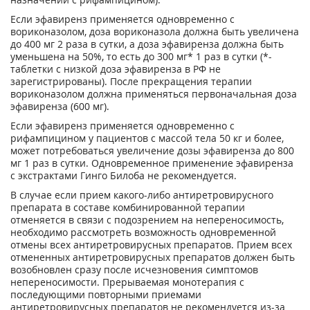
Если эфавиренз применяется одновременно с
вориконазолом, доза вориконазола должна быть увеличена
до 400 мг 2 раза в сутки, а доза эфавиренза должна быть
уменьшена на 50%, то есть до 300 мг* 1 раз в сутки (*-
таблетки с низкой доза эфавиренза в РФ не
зарегистрированы). После прекращения терапии
вориконазолом должна применяться первоначальная доза
эфавиренза (600 мг).
Если эфавиренз применяется одновременно с
рифампицином у пациентов с массой тела 50 кг и более,
может потребоваться увеличение дозы эфавиренза до 800
мг 1 раз в сутки. Одновременное применение эфавиренза
с экстрактами Гинго Билоба не рекомендуется.
В случае если прием какого-либо антиретровирусного
препарата в составе комбинированной терапии
отменяется в связи с подозрением на непереносимость,
необходимо рассмотреть возможность одновременной
отмены всех антиретровирусных препаратов. Прием всех
отмененных антиретровирусных препаратов должен быть
возобновлен сразу после исчезновения симптомов
непереносимости. Прерываемая монотерапия с
последующими повторными приемами
антиретровирусных препаратов не рекомендуется из-за