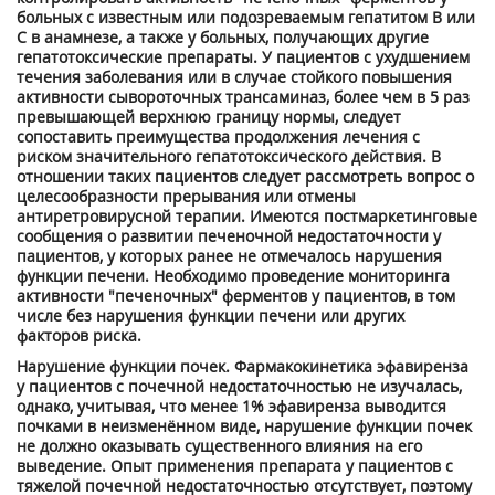
больных с известным или подозреваемым гепатитом В или
С в анамнезе, а также у больных, получающих другие
гепатотоксические препараты. У пациентов с ухудшением
течения заболевания или в случае стойкого повышения
активности сывороточных трансаминаз, более чем в 5 раз
превышающей верхнюю границу нормы, следует
сопоставить преимущества продолжения лечения с
риском значительного гепатотоксического действия. В
отношении таких пациентов следует рассмотреть вопрос о
целесообразности прерывания или отмены
антиретровирусной терапии. Имеются постмаркетинговые
сообщения о развитии печеночной недостаточности у
пациентов, у которых ранее не отмечалось нарушения
функции печени. Необходимо проведение мониторинга
активности "печеночных" ферментов у пациентов, в том
числе без нарушения функции печени или других
факторов риска.
Нарушение функции почек. Фармакокинетика эфавиренза
у пациентов с почечной недостаточностью не изучалась,
однако, учитывая, что менее 1% эфавиренза выводится
почками в неизменённом виде, нарушение функции почек
не должно оказывать существенного влияния на его
выведение. Опыт применения препарата у пациентов с
тяжелой почечной недостаточностью отсутствует, поэтому