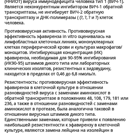
(ННИОТ) вируса иммунодефицита человека тип 1 (ВИЧ-1).
Является неконкурентным ингибитором ВИЧ-1 обратной
транскриптазы, не ингибирует ВИЧ-2 обратную
транскриптазу и ДНК-полимеразы ( (?, ?, ? и ?) клеток
человека.
Противовирусная активность. Противовирусная
эффективность эфавиренза in vitro оценивалась на
лимфобластных клеточных линиях, мононуклеарных
клетках периферической крови и культурах макрофагов/
моноцитов. Ингибирующая концентрация (ИК)
эфавиренза, необходимая для 90-95% ингибирования
(ИК90-95) штаммов дикого типа или лабораторных
клинических изолятов, резистентных к зидовудину,
находится в пределах от 0,46 до 6,8 нмоль/л.
Резистентность: противовирусная эффективность
эфавиренза в клеточной культуре в отношении
разновидностей вируса с заменами аминокислот в
обратной транскриптазе в положениях 48, 108, 179, 181 или
236, а также в отношении разновидностей с заменами
аминокислот в протеазе, была аналогична таковой в
отношении вирусных штаммов дикого типа.
Единственными заменами, которые привели к появлению
наибольшей резистентности к эфавирензу в клеточной
культуре, являются замена лейцина на изолейцин в