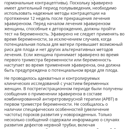
гормональные контрацептивы). Поскольку эфавиренз
имеет длительный период полувыведения, необходимо
использовать надежные методы контрацепции на
протяжении 12 недель после прекращения лечения
эфавирензом. Перед началом лечения эфавирензом
женщины, способные к деторождению, должны пройти
тест на беременность. Эфавиренз не следует применять во
время беременности, за исключением случаев, когда
потенциальная польза для матери превышает возможный
риск для плода и нет других альтернативных методов
лечения. Если женщина принимает эфавиренз во время
первого триместра беременности или беременность
наступает во время применения эфавиренза, она должна
быть предупреждена о потенциальном вреде для плода.
Не проводилось адекватных и контролируемых
клинических исследований с участием беременных
женщин. В пострегистрационном периоде были получены
сообщения о применении эфавиренза в составе
комбинированной антиретровирусной терапии (АРВТ) в
первом триместре беременности. Не сообщалось о
наличии специфических особенностей (увеличение
частоты) пороков развития у новорожденных. Только
несколько сообщений содержали информацию о случаях
развития дефектов нервной трубки, включая