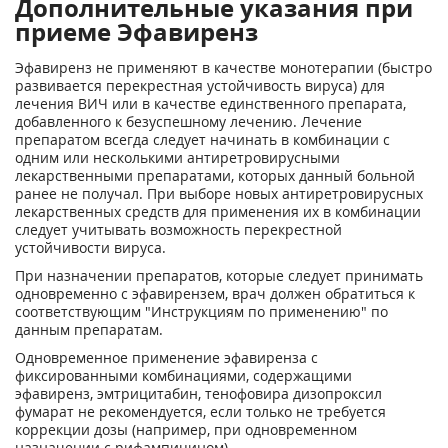
Дополнительные указания при
приеме Эфавиренз
Эфавиренз не применяют в качестве монотерапии (быстро
развивается перекрестная устойчивость вируса) для
лечения ВИЧ или в качестве единственного препарата,
добавленного к безуспешному лечению. Лечение
препаратом всегда следует начинать в комбинации с
одним или несколькими антиретровирусными
лекарственными препаратами, которых данный больной
ранее не получал. При выборе новых антиретровирусных
лекарственных средств для применения их в комбинации
следует учитывать возможность перекрестной
устойчивости вируса.
При назначении препаратов, которые следует принимать
одновременно с эфавирензем, врач должен обратиться к
соответствующим "Инструкциям по применению" по
данным препаратам.
Одновременное применение эфавиренза с
фиксированными комбинациями, содержащими
эфавиренз, эмтрицитабин, тенофовира дизопроксил
фумарат не рекомендуется, если только не требуется
коррекции дозы (например, при одновременном
назначении с рифампицином).