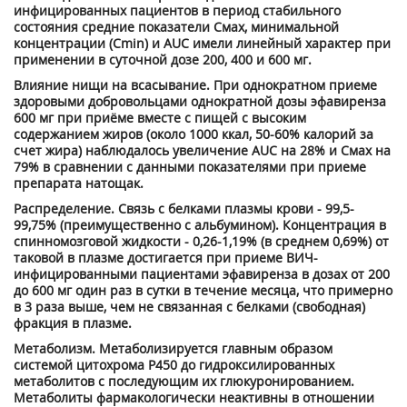
инфицированных пациентов в период стабильного
состояния средние показатели С
мах
, минимальной
концентрации (C
min
) и AUC имели линейный характер при
применении в суточной дозе 200, 400 и 600 мг.
Влияние нищи на всасывание. При однократном приеме
здоровыми добровольцами однократной дозы эфавиренза
600 мг при приёме вместе с пищей с высоким
содержанием жиров (около 1000 ккал, 50-60% калорий за
счет жира) наблюдалось увеличение AUC на 28% и С
мах
на
79% в сравнении с данными показателями при приеме
препарата натощак.
Распределение. Связь с белками плазмы крови - 99,5-
99,75% (преимущественно с альбумином). Концентрация в
спинномозговой жидкости - 0,26-1,19% (в среднем 0,69%) от
таковой в плазме достигается при приеме ВИЧ-
инфицированными пациентами эфавиренза в дозах от 200
до 600 мг один раз в сутки в течение месяца, что примерно
в 3 раза выше, чем не связанная с белками (свободная)
фракция в плазме.
Метаболизм. Метаболизируется главным образом
системой цитохрома Р450 до гидроксилированных
метаболитов с последующим их глюкуронированием.
Метаболиты фармакологически неактивны в отношении