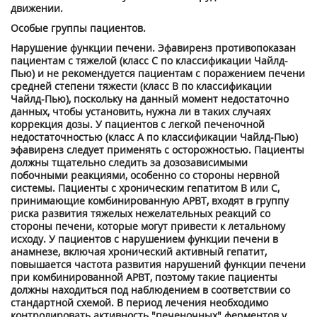
движении.
Особые группы пациентов.
Нарушение функции печени. Эфавиренз противопоказан
пациентам с тяжелой (класс С по классификации Чайлд-
Пью) и не рекомендуется пациентам с поражением печени
средней степени тяжести (класс В по классификации
Чайлд-Пью), поскольку на данный момент недостаточно
данных, чтобы установить, нужна ли в таких случаях
коррекция дозы. У пациентов с легкой печеночной
недостаточностью (класс А по классификации Чайлд-Пью)
эфавиренз следует применять с осторожностью. Пациенты
должны тщательно следить за дозозависимыми
побочными реакциями, особенно со стороны нервной
системы. Пациенты с хроническим гепатитом В или С,
принимающие комбинированную АРВТ, входят в группу
риска развития тяжелых нежелательных реакций со
стороны печени, которые могут привести к летальному
исходу. У пациентов с нарушением функции печени в
анамнезе, включая хронический активный гепатит,
повышается частота развития нарушений функции печени
при комбинированной АРВТ, поэтому такие пациенты
должны находиться под наблюдением в соответствии со
стандартной схемой. В период лечения необходимо
контролировать активность "печеночных" ферментов у