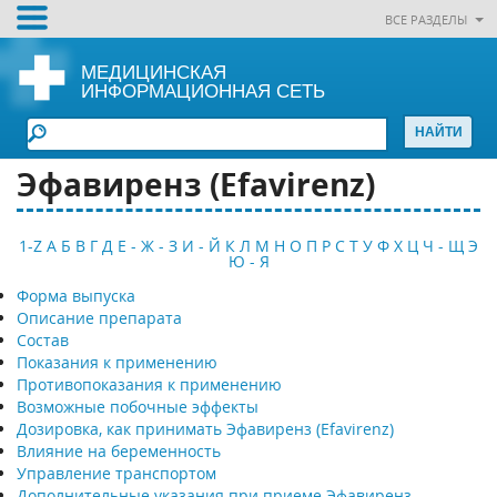
ВСЕ РАЗДЕЛЫ
МЕДИЦИНСКАЯ
ИНФОРМАЦИОННАЯ СЕТЬ
Эфавиренз (Efavirenz)
1-Z
А
Б
В
Г
Д
Е - Ж - З
И - Й
К
Л
М
Н
О
П
Р
С
Т
У
Ф
Х
Ц
Ч - Щ
Э
Ю - Я
Форма выпуска
Описание препарата
Состав
Показания к применению
Противопоказания к применению
Возможные побочные эффекты
Дозировка, как принимать Эфавиренз (Efavirenz)
Влияние на беременность
Управление транспортом
Дополнительные указания при приеме Эфавиренз