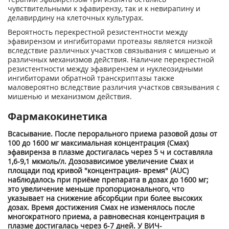
чувствительными к эфавирензу, так и к невирапину и
делавирдину на клеточных культурах.
Вероятность перекрестной резистентности между
эфавирензом и ингибиторами протеазы является низкой
вследствие различных участков связывания с мишенью и
различных механизмов действия. Наличие перекрестной
резистентности между эфавирензем и нуклеозидными
ингибиторами обратной транскриптазы также
маловероятно вследствие различия участков связывания с
мишенью и механизмом действия.
Фармакокинетика
Всасывание. После перорального приема разовой дозы от
100 до 1600 мг максимальная концентрация (С
мах
)
эфавиренза в плазме достигалась через 5 ч и составляла
1,6-9,1 мкмоль/л. Дозозависимое увеличение С
мах
и
площади под кривой "концентрация- время" (AUC)
наблюдалось при приёме препарата в дозах до 1600 мг;
это увеличение меньше пропорционального, что
указывает на снижение абсорбции при более высоких
дозах. Время достижения С
мах
не изменялось после
многократного приема, а равновесная концентрация в
плазме достигалась через 6-7 дней. У ВИЧ-