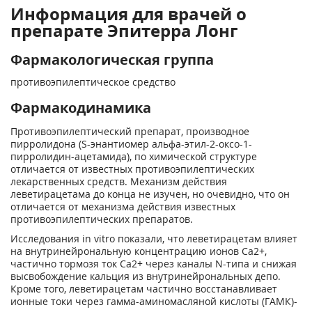
Информация для врачей о
препарате Эпитерра Лонг
Фармакологическая группа
противоэпилептическое средство
Фармакодинамика
Противоэпилептический препарат, производное
пирролидона (S-энантиомер альфа-этил-2-оксо-1-
пирролидин-ацетамида), по химической структуре
отличается от известных противоэпилептических
лекарственных средств. Механизм действия
леветирацетама до конца не изучен, но очевидно, что он
отличается от механизма действия известных
противоэпилептических препаратов.
Исследования in vitro показали, что леветирацетам влияет
на внутринейрональную концентрацию ионов Са
2+
,
частично тормозя ток Са
2+
через каналы N-типа и снижая
высвобождение кальция из внутринейрональных депо.
Кроме того, леветирацетам частично восстанавливает
ионные токи через гамма-аминомасляной кислоты (ГАМК)-