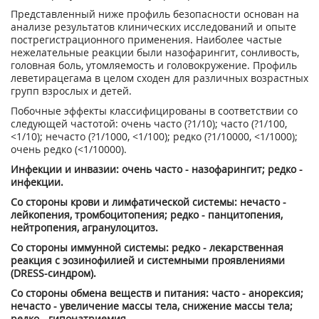
Представленный ниже профиль безопасности основан на
анализе результатов клинических исследований и опыте
пострегистрационного применения. Наиболее частые
нежелательные реакции были назофарингит, сонливость,
головная боль, утомляемость и головокружение. Профиль
леветирацегама в целом сходен для различных возрастных
групп взрослых и детей.
Побочные эффекты классифицированы в соответствии со
следующей частотой: очень часто (?1/10); часто (?1/100,
<1/10); нечасто (?1/1000, <1/100); редко (?1/10000, <1/1000);
очень редко (<1/10000).
Инфекции и инвазии: очень часто - назофарингит; редко -
инфекции.
Со стороны крови и лимфатической системы: нечасто -
лейкопения, тромбоцитопения; редко - панцитопения,
нейтропения, агранулоцитоз.
Со стороны иммунной системы: редко - лекарственная
реакция с эозинофилией и системными проявлениями
(DRESS-синдром).
Со стороны обмена веществ и питания: часто - анорексия;
нечасто - увеличение массы тела, снижение массы тела;
редко - гипонатриемия.