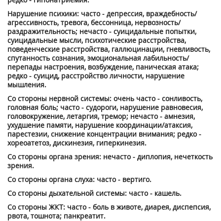
Нарушение психики: часто - депрессия, враждебность/
агрессивность, тревога, бессонница, нервозность/
раздражительность; нечасто - суицидальные попытки,
суицидальные мысли, психотические расстройства,
поведенческие расстройства, галлюцинации, гневливость,
спутанность сознания, эмоциональная лабильность/
перепады настроения, возбуждение, паническая атака;
редко - суицид, расстройство личности, нарушение
мышления.
Со стороны нервной системы: очень часто - сонливость,
головная боль; часто - судороги, нарушение равновесия,
головокружение, летаргия, тремор; нечасто - амнезия,
ухудшение памяти, нарушение координации/атаксия,
парестезии, снижение концентрации внимания; редко -
хореоатетоз, дискинезия, гиперкинезия.
Со стороны органа зрения: нечасто - диплопия, нечеткость
зрения.
Со стороны органа слуха: часто - вертиго.
Со стороны дыхательной системы: часто - кашель.
Со стороны ЖКТ: часто - боль в животе, диарея, диспепсия,
рвота, тошнота; панкреатит.