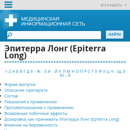
ВСЕ РАЗДЕЛЫ
МЕДИЦИНСКАЯ
ИНФОРМАЦИОННАЯ СЕТЬ
Эпитерра Лонг (Epiterra
Long)
1-Z
А
Б
В
Г
Д
Е - Ж - З
И - Й
К
Л
М
Н
О
П
Р
С
Т
У
Ф
Х
Ц
Ч - Щ
Э
Ю - Я
Форма выпуска
Описание препарата
Состав
Показания к применению
Противопоказания к применению
Возможные побочные эффекты
Дозировка, как принимать Эпитерра Лонг (Epiterra Long)
Влияние на беременность