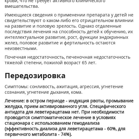
крови, что не требует активного клинического
вмешательства.
Имеющиеся сведения о применении препарата у детей не
свидетельствуют о каком-либо его отрицательном влиянии
на развитие и половую зрелость. Однако отдаленные
последствия лечения на способность детей к обучению, их
интеллектуальное развитие, рост, функции эндокринных
желез, половое развитие и фертильность остаются
неизвестными.
Почечная недостаточность, печеночная недостаточность
тяжелой степени, пожилой возраст 65 лет.
Передозировка
Симптомы: сонливость, ажитация, агрессия, угнетение
сознания, угнетение дыхания, кома.
Лечение: в остром периоде - индукция рвоты, промывание
желудка, прием активированного угля. Специфического
антидота для леветирацетама нет. При необходимости
проводится симптоматическое лечение в условиях
стационара с использованием гемодиализа
(эффективность диализа для леветирацетама - 60%, для
первичного метаболита - 74%).