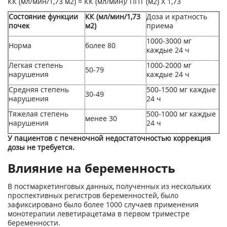
КК (мл/мин/1,73 м
2
) = КК (мл/мин)/ ППТ (м
2
) X 1,73
Состояние функции
КК (мл/мин/1,73
Доза и кратность
почек
м
2
)
приема
1000-3000 мг
Норма
более 80
каждые 24 ч
Легкая степень
1000-2000 мг
50-79
нарушения
каждые 24 ч
Средняя степень
500-1500 мг каждые
30-49
нарушения
24 ч
Тяжелая степень
500-1000 мг каждые
менее 30
нарушения
24 ч
У пациентов с печеночной недостаточностью коррекция
дозы не требуется.
Влияние на беременность
В постмаркетинговых данных, полученных из нескольких
проспективных регистров беременностей, было
зафиксировано было более 1000 случаев применения
монотерапии леветирацетама в первом триместре
беременности.