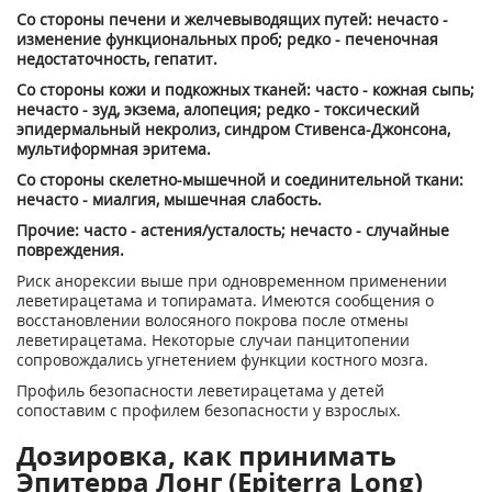
Со стороны печени и желчевыводящих путей: нечасто -
изменение функциональных проб; редко - печеночная
недостаточность, гепатит.
Со стороны кожи и подкожных тканей: часто - кожная сыпь;
нечасто - зуд, экзема, алопеция; редко - токсический
эпидермальный некролиз, синдром Стивенса-Джонсона,
мультиформная эритема.
Со стороны скелетно-мышечной и соединительной ткани:
нечасто - миалгия, мышечная слабость.
Прочие: часто - астения/усталость; нечасто - случайные
повреждения.
Риск анорексии выше при одновременном применении
леветирацетама и топирамата. Имеются сообщения о
восстановлении волосяного покрова после отмены
леветирацетама. Некоторые случаи панцитопении
сопровождались угнетением функции костного мозга.
Профиль безопасности леветирацетама у детей
сопоставим с профилем безопасности у взрослых.
Дозировка, как принимать
Эпитерра Лонг (Epiterra Long)