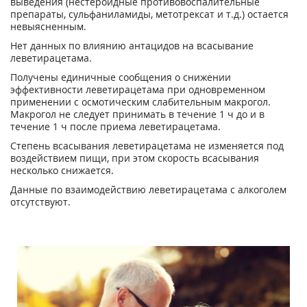
выведения (нестероидные противовоспалительные
препараты, сульфаниламиды, метотрексат и т.д.) остается
невыясненным.
Нет данных по влиянию антацидов на всасывание
леветирацетама.
Получены единичные сообщения о снижении
эффективности леветирацетама при одновременном
применении с осмотическим слабительным макрогол.
Макрогол не следует принимать в течение 1 ч до и в
течение 1 ч после приема леветирацетама.
Степень всасывания леветирацетама не изменяется под
воздействием пищи, при этом скорость всасывания
несколько снижается.
Данные по взаимодействию леветирацетама с алкоголем
отсутствуют.