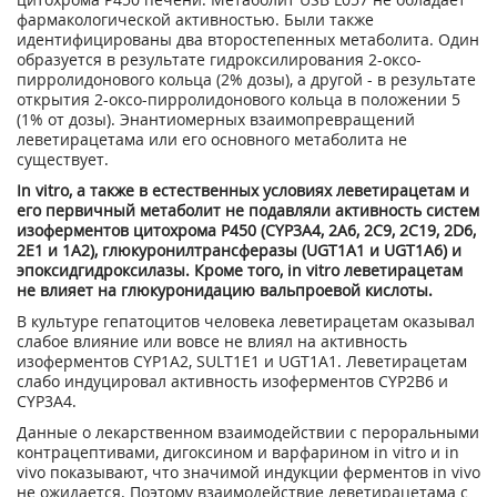
фармакологической активностью. Были также
идентифицированы два второстепенных метаболита. Один
образуется в результате гидроксилирования 2-оксо-
пирролидонового кольца (2% дозы), а другой - в результате
открытия 2-оксо-пирролидонового кольца в положении 5
(1% от дозы). Энантиомерных взаимопревращений
леветирацетама или его основного метаболита не
существует.
In vitro, а также в естественных условиях леветирацетам и
его первичный метаболит не подавляли активность систем
изоферментов цитохрома Р450 (CYP3A4, 2А6, 2С9, 2С19, 2D6,
2Е1 и 1А2), глюкуронилтрансферазы (UGT1A1 и UGT1A6) и
эпоксидгидроксилазы. Кроме того, in vitro леветирацетам
не влияет на глюкуронидацию вальпроевой кислоты.
В культуре гепатоцитов человека леветирацетам оказывал
слабое влияние или вовсе не влиял на активность
изоферментов СYР1А2, SULT1E1 и UGT1A1. Леветирацетам
слабо индуцировал активность изоферментов СYР2В6 и
СYР3А4.
Данные о лекарственном взаимодействии с пероральными
контрацептивами, дигоксином и варфарином in vitro и in
vivo показывают, что значимой индукции ферментов in vivo
не ожидается. Поэтому взаимодействие леветирацетама с