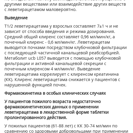
другими веществами или взаимодействие других веществ
с леветирацетамом маловероятно.
Выведение
Т
1/2
леветирацетама у взрослых составляет 7±1 ч и не
зависит от способа введения и режима дозирования.
Средний общий клиренс составляет 0,96 мл/мин/кг, а
почечный клиренс - 0,6 мл/мин/кг. Леветирацетам
выводится почками посредством клубочковой фильтрации
с последующей частичной канальцевой реабсорбцией.
Метаболит ucb L057 выводится с помощью клубочковой
фильтрации и активной канальцевой секреции с
почечным клиренсом 4 мл/мин/кг. Выведение
леветирацетама коррелирует с клиренсом креатинина
(КК). Клиренс леветирацетама снижается у пациентов с
нарушенной функцией почек.
Фармакокинетика в особых клинических случаях
У пациентов пожилого возраста недостаточно
фармакокинетических данных о применении
леветирацетама в лекарственной форме таблетки
пролонгированного действия.
У пожилых пациентов (61-88 лет) с КК 30-74 мл/мин по
сравнению со здоровыми добровольцами при применении