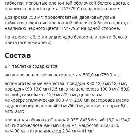
таблетки, покрытые пленочной оболочкой белого цвета, с
надписью черного цвета "TV/7795" на одной стороне.
Дозировка 750 мг: продолговатые, двояковыпуклые
таблетки, покрытые пленочной оболочкой белого цвета, с
надписью черного цвета "TV/7796" на одной стороне.
На изломе таблетки видно ядро белого или почти белого
цвета (все дозировки).
Состав
В 1 таблетке содержится:
активное вещество: леветирацетам 500,0 мг/750,0 мг;
вспомогательные вещества: повидон-К30 12,0 мг/18,0 мг,
повидон-К90 13,0 мг/19,5 мг, этилцеллюлоза 100,0 мг/150,0
мг, дибутилсебакат 15,0 мг/22,5 мг, целлюлоза
микрокристаллическая 80,0 мг/120,0 мг, касторовое масло
гидрогенизированное 40,0 мг/60,0 мг, магния стеарат 6,0
мг/9,0 мг;
пленочная оболочка Опадрай 03F18435 белый 16,0 мг/24,0
мг: гипромеллоза 9,80 мг/14,69 мг, макрогол-3350 3,26
мг/4,90 мг, титана диоксид 2,94 мг/4,41 мг;