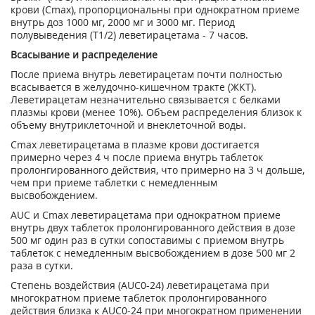
крови (С
mах
), пропорциональны при однократном приеме
внутрь доз 1000 мг, 2000 мг и 3000 мг. Период
полувыведения (Т
1/2
) леветирацетама - 7 часов.
Всасывание и распределение
После приема внутрь леветирацетам почти полностью
всасывается в желудочно-кишечном тракте (ЖКТ).
Леветирацетам незначительно связывается с белками
плазмы крови (менее 10%). Объем распределения близок к
объему внутриклеточной и внеклеточной воды.
С
mах
леветирацетама в плазме крови достигается
примерно через 4 ч после приема внутрь таблеток
пролонгированного действия, что примерно на 3 ч дольше,
чем при приеме таблетки с немедленным
высвобождением.
AUC и C
max
леветирацетама при однократном приеме
внутрь двух таблеток пролонгированного действия в дозе
500 мг один раз в сутки сопоставимы с приемом внутрь
таблеток с немедленным высвобождением в дозе 500 мг 2
раза в сутки.
Степень воздействия (AUC
0-24
) леветирацетама при
многократном приеме таблеток пролонгированного
действия близка к AUC
0-24
при многократном применении