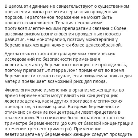
В целом, эти данные не свидетельствуют о существенном
повышении риска развития серьезных врожденных
пороков. Тератогенное поражение не может быть
полностью исключено. Терапия несколькими
противоэпилептическими препаратами связана с более
высоким риском возникновения врожденных пороков
развития, чем монотерапия, поэтому монотерапия у
беременных женщин является более целесообразной.
Адекватных и строго контролируемых клинических
исследований по безопасности применения
леветирацетама у беременных женщин не проводилось,
поэтому препарат Эпитерра Лонг применяют во время
беременности только в случае, если ожидаемая польза для
матери превышает возможный риск для плода.
Физиологические изменения в организме женщины во
время беременности могут влиять на концентрацию
леветирацетама, как и других противоэпилептических
препаратов, в плазме крови. Во время беременности
отмечено снижение концентрации леветирацетама в
плазме крови. Это снижение было выражено в третьем
триместре беременности (до 60% от базовой концентрации
в течение третьего триместра). Применение
леветирацетама у беременных женщин следует проводить