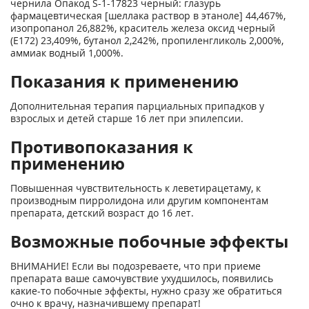
чернила Опакод S-1-17823 черный: глазурь
фармацевтическая [шеллака раствор в этаноле] 44,467%,
изопропанол 26,882%, краситель железа оксид черный
(Е172) 23,409%, бутанол 2,242%, пропиленгликоль 2,000%,
аммиак водный 1,000%.
Показания к применению
Дополнительная терапия парциальных припадков у
взрослых и детей старше 16 лет при эпилепсии.
Противопоказания к
применению
Повышенная чувствительность к леветирацетаму, к
производным пирролидона или другим компонентам
препарата, детский возраст до 16 лет.
Возможные побочные эффекты
ВНИМАНИЕ! Если вы подозреваете, что при приеме
препарата ваше самочувствие ухудшилось, появились
какие-то побочные эффекты, нужно сразу же обратиться
очно к врачу, назначившему препарат!