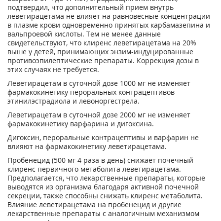
подтвердил, что дополнительный прием внутрь
леветирацетама не влияет на равновесные концентрации
в плазме крови одновременно принятых карбамазепина и
вальпроевой кислоты. Тем не менее данные
свидетельствуют, что клиренс леветирацетама на 20%
выше у детей, принимающих энзим-индуцированные
противоэпилептические препараты. Коррекция дозы в
этих случаях не требуется.
Леветирацетам в суточной дозе 1000 мг не изменяет
фармакокинетику пероральных контрацептивов
этинилэстрадиола и левоноргестрела.
Леветирацетам в суточной дозе 2000 мг не изменяет
фармакокинетику варфарина и дигоксина.
Дигоксин, пероральные контрацептивы и варфарин не
влияют на фармакокинетику леветирацетама.
Пробенецид (500 мг 4 раза в день) снижает почечный
клиренс первичного метаболита леветирацетама.
Предполагается, что лекарственные препараты, которые
выводятся из организма благодаря активной почечной
секреции, также способны снижать клиренс метаболита.
Влияние леветирацетама на пробенецид и другие
лекарственные препараты с аналогичным механизмом