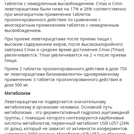
таблеток с немедленным высвобождением. C
max
и С
min
леветирацетама были ниже на 17% и 26% соответственно
при многократном применении таблеток
пролонгированного действия по сравнению с
многократным применением таблеток с немедленным
высвобождением.
При приеме леветирацетама после приема пищи с
высоким содержанием жиров, после высококалорийного
завтрака С
mах
и среднее время достижения С
mах
(Т
mах
)
увеличиваются. Т
mах
увеличивается на 2 ч после приема
пищи.
Прием 2 таблеток пролонгированного действия в дозе 750
мг леветирацетама биоэквивалентен одновременному
применению 3 таблеток пролонгированного действия в
дозе 500 мг.
Метаболизм
Леветирацетам не подвергается значительному
метаболизму в организме человека. Основной путь
метаболизма - это ферментативный гидролиз ацетамидной
группы, с помощью которого синтезируются карбоновые
кислоты метаболитов, первичный метаболит USB L057 (24%
от дозы), который не зависит от активности изоферментов
цитохрома Р450 печени. Метаболит USB L057 не обладает