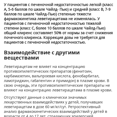
У пациентов с печеночной недостаточностью легкой (класс
А, 5-6 баллов по шкале Чайлд- Пью) и средней (класс В, 7-9
баллов по шкале Чайлд-Пью) степенью тяжести
фармакокинетика леветирацетама не изменялась. У
пациентов с печеночной недостаточностью тяжелой
степени (класс С, более 10 баллов по шкале Чайлд-Пью)
общий клиренс составляет 50% от нормы за счет снижения
почечного клиренса. Коррекция дозы не требуется для
пациентов с печеночной недостаточностью.
Взаимодействие с другими
веществами
Леветирацетам не влияет на концентрацию
противоэпилептических препаратов (фенитоин,
карбамазепин, вальпроевая кислота, фенобарбитал,
ламотриджин, габапентин и примидон) в плазме крови. В
свою очередь, эти противоэпилептические препараты не
влияют на концентрацию леветирацетама в плазме крови.
Отсутствуют данные о клинически значимых
лекарственных взаимодействиях у детей, получавших
леветирацетам в дозе 60 мг/кг/сут. Ретроспективный
анализ фармакокинетических взаимодействий у детей в
возрасте от 4 до 17 лет, страдающих эпилепсией,