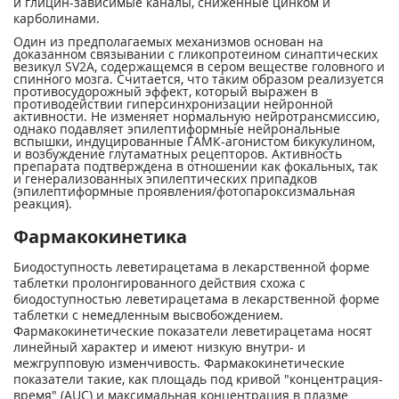
и глицин-зависимые каналы, сниженные цинком и
карболинами.
Один из предполагаемых механизмов основан на
доказанном связывании с гликопротеином синаптических
везикул SV2A, содержащемся в сером веществе головного и
спинного мозга. Считается, что таким образом реализуется
противосудорожный эффект, который выражен в
противодействии гиперсинхронизации нейронной
активности. Не изменяет нормальную нейротрансмиссию,
однако подавляет эпилептиформные нейрональные
вспышки, индуцированные ГАМК-агонистом бикукулином,
и возбуждение глутаматных рецепторов. Активность
препарата подтверждена в отношении как фокальных, так
и генерализованных эпилептических припадков
(эпилептиформные проявления/фотопароксизмальная
реакция).
Фармакокинетика
Биодоступность леветирацетама в лекарственной форме
таблетки пролонгированного действия схожа с
биодоступностью леветирацетама в лекарственной форме
таблетки с немедленным высвобождением.
Фармакокинетические показатели леветирацетама носят
линейный характер и имеют низкую внутри- и
межгрупповую изменчивость. Фармакокинетические
показатели такие, как площадь под кривой "концентрация-
время" (AUC) и максимальная концентрация в плазме