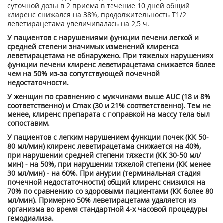
суточной дозы в 2 приема в течение 10 дней общий
клиренс снижался на 38%, продолжительность Т
1/2
леветирацетама увеличивалась на 2,5 ч.
У пациентов с нарушениями функции печени легкой и
средней степени значимых изменений клиренса
леветирацетама не обнаружено. При тяжелых нарушениях
функции печени клиренс леветирацетама снижается более
чем на 50% из-за сопутствующей почечной
недостаточности.
У женщин по сравнению с мужчинами выше AUC (18 и 8%
соответственно) и С
mах
(30 и 21% соответственно). Тем не
менее, клиренс препарата с поправкой на массу тела был
сопоставим.
У пациентов с легким нарушением функции почек (КК 50-
80 мл/мин) клиренс леветирацетама снижается на 40%,
при нарушении средней степени тяжести (КК 30-50 мл/
мин) - на 50%, при нарушении тяжелой степени (КК менее
30 мл/мин) - на 60%. При анурии (терминальная стадия
почечной недостаточности) общий клиренс снизился на
70% по сравнению со здоровыми пациентами (КК более 80
мл/мин). Примерно 50% леветирацетама удаляется из
организма во время стандартной 4-х часовой процедуры
гемодиализа.